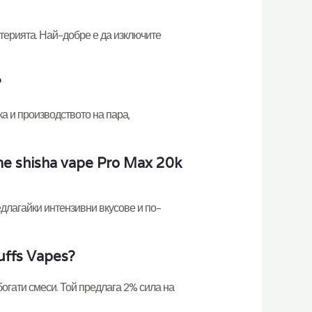
атерията. Най-добре е да изключите
?
ка и производството на пара,
 shisha vape Pro Max 20k
едлагайки интензивни вкусове и по-
uffs Vapes?
огати смеси. Той предлага 2% сила на