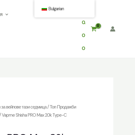
Bulgarian
$
ия
0.
0
0
 за вейпове тази седмица
/
Топ Продажби
/ Vapme Shisha PRO Max 20k Type-C