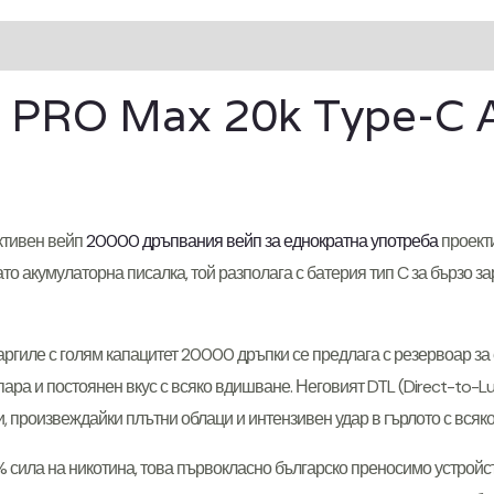
 PRO Max 20k Type-C 
ктивен вейп
20000 дръпвания вейп за еднократна употреба
проекти
 Като акумулаторна писалка, той разполага с батерия тип C за бързо
ргиле с голям капацитет 20000 дръпки се предлага с резервоар за е
ара и постоянен вкус с всяко вдишване. Неговият DTL (Direct-to-Lu
, произвеждайки плътни облаци и интензивен удар в гърлото с всяк
% сила на никотина, това първокласно българско преносимо устройс