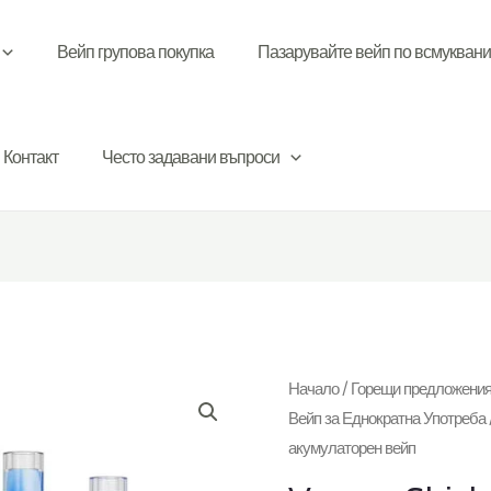
Вейп групова покупка
Пазарувайте вейп по всмукван
Контакт
Често задавани въпроси
Начало
/
Горещи предложения
Вейп за Еднократна Употреба
акумулаторен вейп