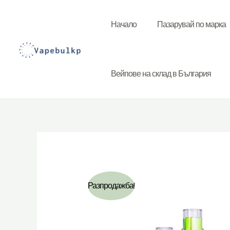
Към
съдържанието
Начало
Пазарувай по марка
Вейпове на склад в България
Разпродажба!