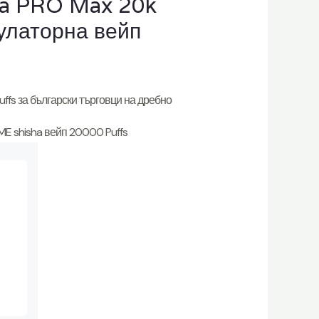
ha PRO Max 20k
улаторна вейп
uffs за български търговци на дребно
E shisha вейп 20000 Puffs