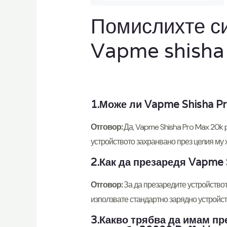
Помислихте си
Vapme shisha 
1.Може ли Vapme Shisha Pr
Отговор:
Да, Vapme Shisha Pro Max 20k 
устройството захранвано през целия му 
2.Как да презаредя Vapme 
Отговор:
За да презаредите устройствот
използвате стандартно зарядно устройст
3.Какво трябва да имам пр