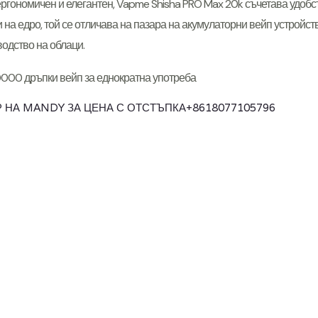
ергономичен и елегантен, Vapme Shisha PRO Max 20k съчетава удобст
 на едро, той се отличава на пазара на акумулаторни вейп устройст
водство на облаци.
 НА MANDY ЗА ЦЕНА С ОТСТЪПКА
+8618077105796