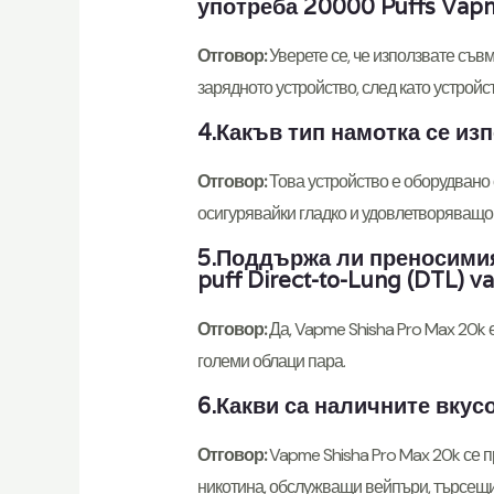
употреба 20000 Puffs Vapm
Отговор:
Уверете се, че използвате съв
зарядното устройство, след като устройс
4.Какъв тип намотка се из
Отговор:
Това устройство е оборудвано 
осигурявайки гладко и удовлетворяващо
5.Поддържа ли преносимия
puff Direct-to-Lung (DTL) v
Отговор:
Да, Vapme Shisha Pro Max 20k 
големи облаци пара.
6.Какви са наличните вкусо
Отговор:
Vapme Shisha Pro Max 20k се п
никотина, обслужващи вейпъри, търсещи