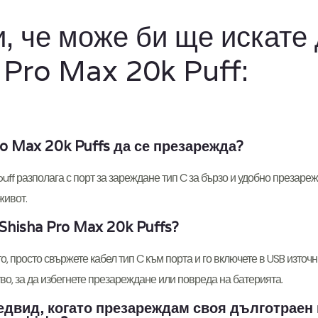
, че може би ще искате 
Pro Max 20k Puff:
o Max 20k Puffs да се презарежда?
puff разполага с порт за зареждане тип C за бързо и удобно презар
живот.
Shisha Pro Max 20k Puffs?
о, просто свържете кабел тип C към порта и го включете в USB източ
во, за да избегнете презареждане или повреда на батерията.
едвид, когато презареждам своя дълготраен 