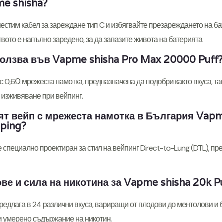
e shisha?
местим кабел за зареждане тип C и избягвайте презареждането на б
твото е напълно заредено, за да запазите живота на батерията.
ползва във Vapme shisha Pro Max 20000 Puff
с 0,6Ω мрежеста намотка, предназначена да подобри както вкуса, та
 изживяване при вейпинг.
т вейп с мрежеста намотка в България Vapme
aping?
е специално проектиран за стил на вейпинг Direct-to-Lung (DTL), пр
ве и сила на никотина за Vapme shisha 20k P
редлага в 24 различни вкуса, вариращи от плодови до ментолови и б
 умерено съдържание на никотин.