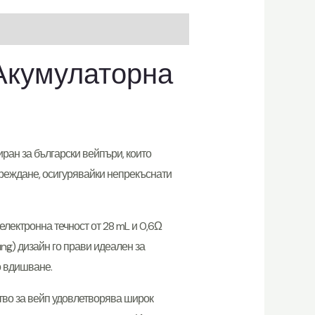
Акумулаторна
ран за български вейпъри, които
 зареждане, осигурявайки непрекъснати
лектронна течност от 28 mL и 0,6Ω
ng) дизайн го прави идеален за
о вдишване.
тво за вейп удовлетворява широк