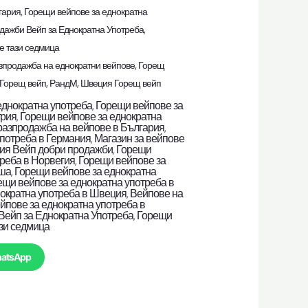
гария
,
Горещи вейпове за еднократна
дажби Вейп за Еднократна Употреба
,
е тази седмица
зпродажба на еднократни вейпове
,
Горещ
Горещ вейп
,
РандМ
,
Швеция Горещ вейп
еднократна употреба
,
Горещи вейпове за
трия
,
Горещи вейпове за еднократна
разпродажба на вейпове в България
,
употреба в Германия
,
Магазин за вейпове
ия Вейп добри продажби
,
Горещи
треба в Норвегия
,
Горещи вейпове за
лша
,
Горещи вейпове за еднократна
ещи вейпове за еднократна употреба в
нократна употреба в Швеция
,
Вейпове на
йпове за еднократна употреба в
Вейп за Еднократна Употреба
,
Горещи
зи седмица
hatsApp