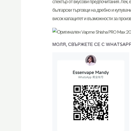
спектър от вкусови предпочитания. Лек, 
български търговци на дребно и купувачи
висок капацитет и възможности за произ
МОЛЯ, СВЪРЖЕТЕ СЕ С WHATSAPP