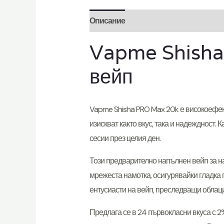
Описание
Отзиви (0)
Vapme Shisha
вейп
Vapme Shisha PRO Max 20k е високоефе
изискват както вкус, така и надеждност.
сесии през целия ден.
Този предварително напълнен вейп за на
мрежеста намотка, осигурявайки гладка п
ентусиасти на вейп, преследващи облаци
Предлага се в 24 първокласни вкуса с 2