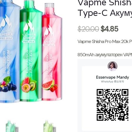
Vapme Shis
Type-C Акум
$
20.00
$
4.85
Vapme Shisha Pro Max 20k P
850mAh акумулаторен VAPM