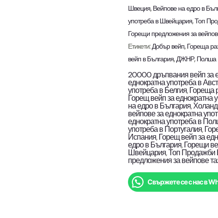
количество
Швеция
,
Вейпове на едро в Бъл
употреба в Швейцария
,
Топ Про
Горещи предложения за вейпов
Етикети:
Добър вейп
,
Гореща ра
вейп в България
,
ДЖНР
,
Полша 
20000 дръпвания вейп за 
еднократна употреба в Авс
употреба в Белгия
,
Гореща 
Горещ вейп за еднократна 
на едро в България
,
Холанд
вейпове за еднократна упо
еднократна употреба в По
употреба в Португалия
,
Гор
Испания
,
Горещ вейп за ед
едро в България
,
Горещи ве
Швейцария
,
Топ Продажби 
предложения за вейпове та
Свържете се с нас в W