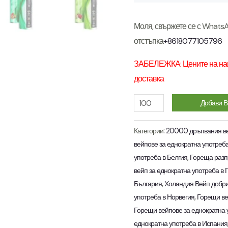
Моля, свържете се с Whats
отстъпка
+8618077105796
ЗАБЕЛЕЖКА: Цените на наш
доставка
Vapme
Добави В
Shisha
PRO
Категории:
20000 дръпвания ве
вейпове за еднократна употреба
Max
употреба в Белгия
,
Гореща разп
20k
вейп за еднократна употреба в
Type-
България
,
Холандия Вейп добр
C
употреба в Норвегия
,
Горещи ве
Rechargeable
Горещи вейпове за еднократна 
Vape
еднократна употреба в Испания