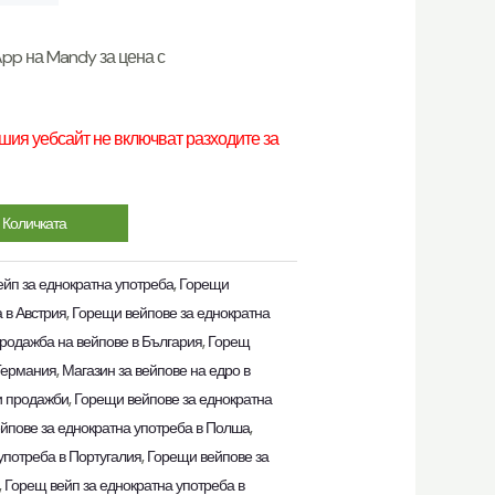
App на Mandy за цена с
ия уебсайт не включват разходите за
 Количката
йп за еднократна употреба
,
Горещи
 в Австрия
,
Горещи вейпове за еднократна
родажба на вейпове в България
,
Горещ
 Германия
,
Магазин за вейпове на едро в
и продажби
,
Горещи вейпове за еднократна
йпове за еднократна употреба в Полша
,
употреба в Португалия
,
Горещи вейпове за
,
Горещ вейп за еднократна употреба в