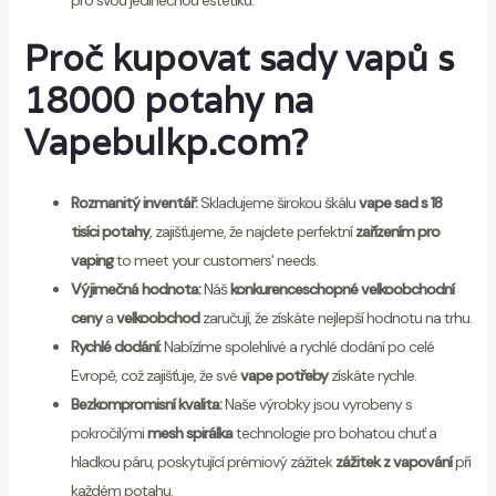
Proč kupovat sady vapů s
18000 potahy na
Vapebulkp.com?
Rozmanitý inventář:
Skladujeme širokou škálu
vape sad s 18
tisíci potahy
, zajišťujeme, že najdete perfektní
zařízením pro
vaping
to meet your customers' needs.
Výjimečná hodnota:
Náš
konkurenceschopné velkoobchodní
ceny
a
velkoobchod
zaručují, že získáte nejlepší hodnotu na trhu.
Rychlé dodání:
Nabízíme spolehlivé a rychlé dodání po celé
Evropě, což zajišťuje, že své
vape potřeby
získáte rychle.
Bezkompromisní kvalita:
Naše výrobky jsou vyrobeny s
pokročilými
mesh spirálka
technologie pro bohatou chuť a
hladkou páru, poskytující prémiový zážitek
zážitek z vapování
při
každém potahu.