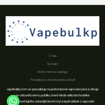
O nás
Kontakt
Horký trend ve vapingu
Pravidla pro vrácení peněz a zboží
Vítejte na Vapebulkp
vapebulkp.com se specializuje na jednorázové vapovací pera a věnuje
se celosvětovému publiku, které hledá velkoobchodníka
Ahoj, kontaktujte Mandy přes WhatsApp
upřednostňujícího zdravější životní styl a lepší zážitek z vapování.