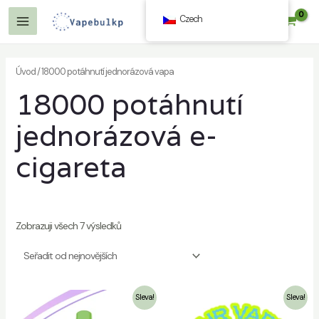
Přeskočit
Czech
$
0.00
na
Hlavní
obsah
Menu
Úvod
/ 18000 potáhnutí jednorázová vapa
18000 potáhnutí
ut
jednorázová e-
cigareta
ut
Zobrazuji všech 7 výsledků
Sleva!
Sleva!