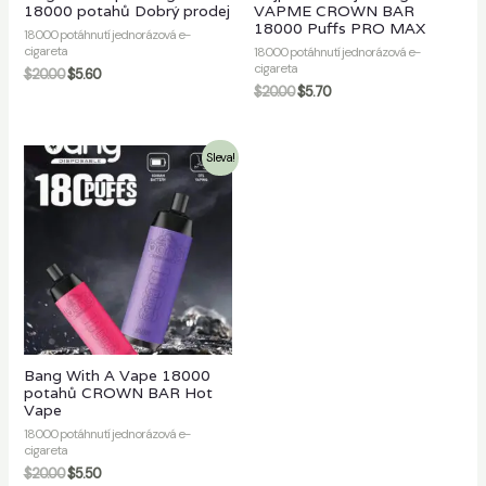
18000 potahů Dobrý prodej
VAPME CROWN BAR
18000 Puffs PRO MAX
18000 potáhnutí jednorázová e-
cigareta
18000 potáhnutí jednorázová e-
cigareta
$
20.00
$
5.60
$
20.00
$
5.70
Sleva!
Bang With A Vape 18000
potahů CROWN BAR Hot
Vape
18000 potáhnutí jednorázová e-
cigareta
$
20.00
$
5.50