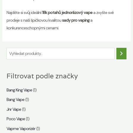
Najděte si svůj ideální
18k potahů jednorázový vape
a zvyšte své
prodeje s naší špičkovou kvalitou
sady pro vaping
a
konkurenceschopnými cenami.
H
l
e
Filtrovat podle značky
d
á
Bang King Vape
(1)
n
Bang Vape
(1)
í
Jnr Vape
(1)
Poco Vape
(1)
Vapme Vaporizér
(1)