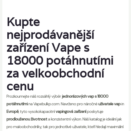
Kupte
nejprodávanější
zařízení Vape s
18000 potáhnutími
za velkoobchodní
cenu
Prozkoumejte náš rozsáhlý výběr
jednorázových vap s 18000
potáhnutími
na Vapebulkp.com. Navrženo pro náročné
uživatele vap
in
Evropě
, tyto vysokokapacitní
vapingová zařízení
poskytuje
prodlouženou životnost
a konzistentní výkon. Náš katalog je ideální jak
pro maloobchodníky, tak pro jednotlivé uživatele, kteří hledají maximální