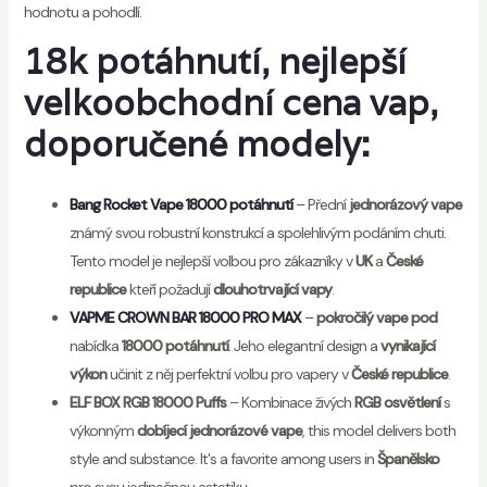
hodnotu a pohodlí.
18k potáhnutí, nejlepší
velkoobchodní cena vap,
doporučené modely:
Bang Rocket Vape 18000 potáhnutí
– Přední
jednorázový vape
známý svou robustní konstrukcí a spolehlivým podáním chuti.
Tento model je nejlepší volbou pro zákazníky v
UK
a
České
republice
kteří požadují
dlouhotrvající vapy
.
VAPME CROWN BAR 18000 PRO MAX
–
pokročilý vape pod
nabídka
18000 potáhnutí
. Jeho elegantní design a
vynikající
výkon
učinit z něj perfektní volbu pro vapery v
České republice
.
ELF BOX RGB 18000 Puffs
– Kombinace živých
RGB osvětlení
s
výkonným
dobíjecí jednorázové vape
, this model delivers both
style and substance. It's a favorite among users in
Španělsko
pro svou jedinečnou estetiku.