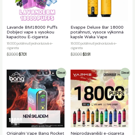
Lavande BM18000 Puffs
Evappe Deluxe Bar 18000
Dobíjecí vape s vysokou
potáhnutí, vysoce výkonná
kapacitou E-cigareta
kapsle Waka Vape
18000 potáhnutí jednorázová e-
18000 potáhnutí jednorázová e-
cigareta
cigareta
$
20.00
$
7.01
$
20.00
$
3.91
Sleva!
Sleva!
NENÍ SKLADEM
Originální Vape Bang Rocket
Nejprodávanější e-cigareta