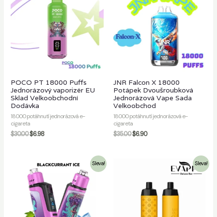
ut
POCO PT 18000 Puffs
JNR Falcon X 18000
Jednorázový vaporizér EU
Potápek Dvoušroubková
Sklad Velkoobchodní
Jednorázová Vape Sada
Dodávka
Velkoobchod
18000 potáhnutí jednorázová e-
18000 potáhnutí jednorázová e-
cigareta
cigareta
$
30.00
$
6.98
$
35.00
$
6.90
Sleva!
Sleva!