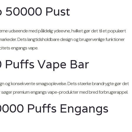
 50000 Pust
ne udseende med pålidelig ydeevne, hvilket gør det til et populært
markeder. Dets langtidsholdbare design og brugervenlige funktioner
acitets engangs vape.
Puffs Vape Bar
design og konsekvente smagsoplevelse. Dets stærke brandrygte gør det
, der søger premium engangs vape-produkter med bred forbrugerappel.
0000 Puffs Engangs