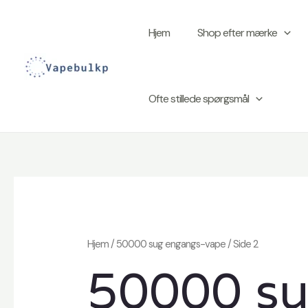
Spring
til
Hjem
Shop efter mærke
indhold
Ofte stillede spørgsmål
Hjem
/
50000 sug engangs-vape
/ Side 2
50000 su