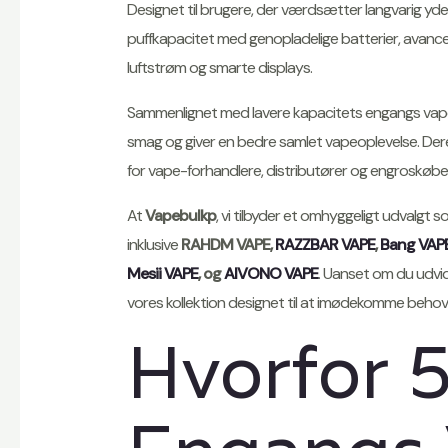
Designet til brugere, der værdsætter langvarig y
puffkapacitet med genopladelige batterier, avanc
luftstrøm og smarte displays.
Sammenlignet med lavere kapacitets engangs vapes
smag og giver en bedre samlet vapeoplevelse. Dere
for vape-forhandlere, distributører og engroskøbe
At
Vapebulkp
, vi tilbyder et omhyggeligt udvalgt 
inklusive
RAHDM VAPE,
RAZZBAR VAPE
,
Bang VAP
Mesii VAPE
, og
AIVONO VAPE
. Uanset om du udvide
vores kollektion designet til at imødekomme beho
Hvorfor 