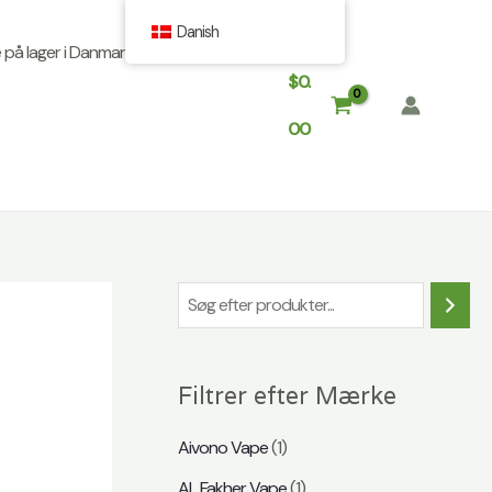
Danish
på lager i Danmark
Kontakt
$
0.
00
S
ø
g
Filtrer efter Mærke
Aivono Vape
(1)
AL Fakher Vape
(1)