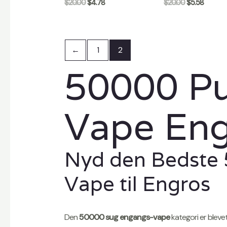
$
20.00
$
4.78
$
20.00
$
5.58
←
1
2
50000 Pu
Vape Eng
Nyd den Bedste 
Vape til Engros
Den
50000 sug engangs-vape
kategori er bleve