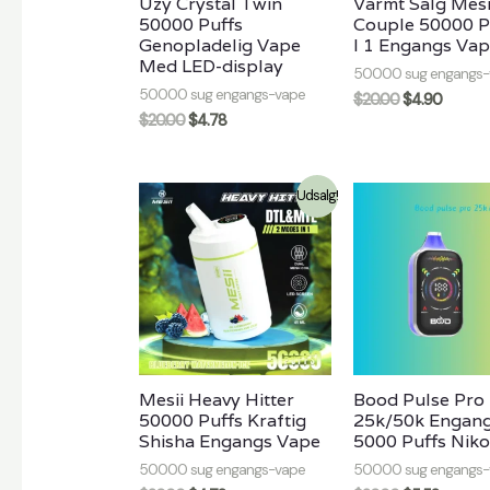
Uzy Crystal Twin
Varmt Salg Mesi
50000 Puffs
Couple 50000 P
Genopladelig Vape
I 1 Engangs Va
Med LED-display
50000 sug engangs-
50000 sug engangs-vape
$
20.00
$
4.90
$
20.00
$
4.78
Udsalg!
Mesii Heavy Hitter
Bood Pulse Pro
50000 Puffs Kraftig
25k/50k Engan
Shisha Engangs Vape
5000 Puffs Nikot
50000 sug engangs-vape
50000 sug engangs-