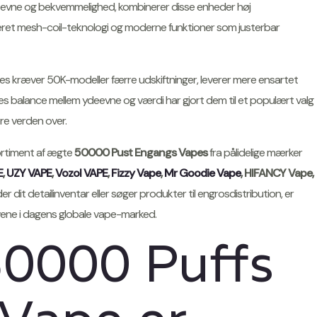
deevne og bekvemmelighed, kombinerer disse enheder høj
eret mesh-coil-teknologi og moderne funktioner som justerbar
 kræver 50K-modeller færre udskiftninger, leverer mere ensartet
s balance mellem ydeevne og værdi har gjort dem til et populært valg
re verden over.
sortiment af ægte
50000 Pust Engangs Vapes
fra pålidelige mærker
E
,
UZY VAPE
,
Vozol VAPE
,
Fizzy Vape
,
Mr Goodie Vape
, HIFANCY Vape,
r dit detailinventar eller søger produkter til engrosdistribution, er
vene i dagens globale vape-marked.
50000 Puffs