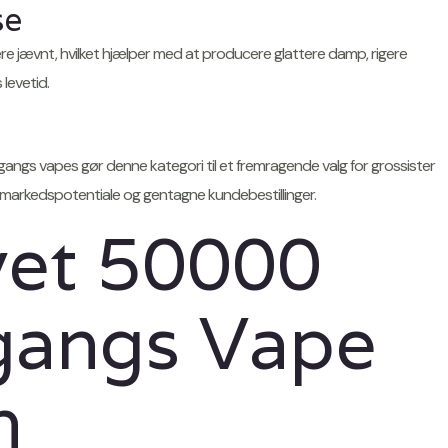
se
e jævnt, hvilket hjælper med at producere glattere damp, rigere
levetid.
angs vapes gør denne kategori til et fremragende valg for grossister
 markedspotentiale og gentagne kundebestillinger.
et 50000
gangs Vape
n