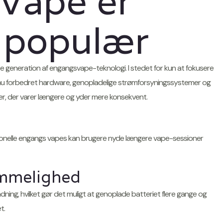
Vape er
å populær
generation af engangsvape-teknologi. I stedet for kun at fokusere
 nu forbedret hardware, genopladelige strømforsyningssystemer og
r, der varer længere og yder mere konsekvent.
tionelle engangs vapes kan brugere nyde længere vape-sessioner
emmelighed
ing, hvilket gør det muligt at genoplade batteriet flere gange og
t.