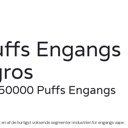
ffs Engangs
ros
50000 Puffs Engangs
t en af de hurtigst voksende segmenter i industrien for engangs vape.