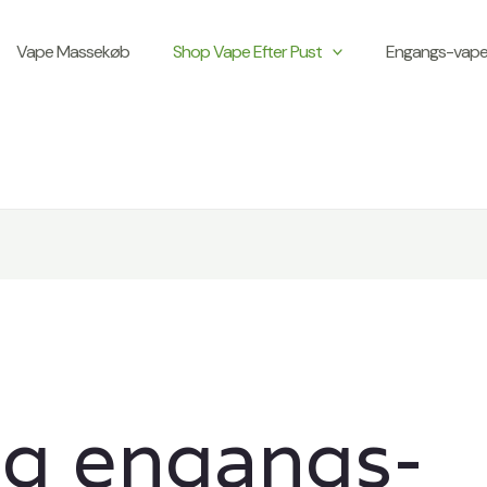
Vape Massekøb
Shop Vape Efter Pust
Engangs-vape 
g engangs-