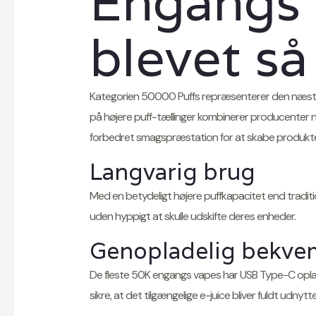
Engangs 
blevet s
Kategorien 50000 Puffs repræsenterer den næste 
på højere puff-tællinger kombinerer producenter
forbedret smagspræstation for at skabe produkte
Langvarig brug
Med en betydeligt højere puffkapacitet end tradi
uden hyppigt at skulle udskifte deres enheder.
Genopladelig bekv
De fleste 50K engangs vapes har USB Type-C opladn
sikre, at det tilgængelige e-juice bliver fuldt udnytte