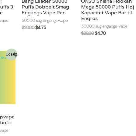
i
Bang Leader 50000
OKSO Shisha Hookah
uffs 3
Puffs Dobbelt Smag
Mega 50000 Puffs Høj
pe
Engangs Vape Pen
Kapacitet Vape Bar til
Engros
vape
50000 sug engangs-vape
50000 sug engangs-vape
$
20.00
$
4.75
$
20.00
$
4.70
Udsalg!
gsvape
infri
vape