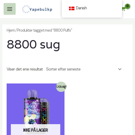
Spring
Danish
$
0.00
til
Hovedmenu
indhold
Hjem
/ Produkter tagget med “8800 Puffs”
8800 sug
ft
Viser det ene resultat
Udsalg!
ft
IKKE PÅ LAGER