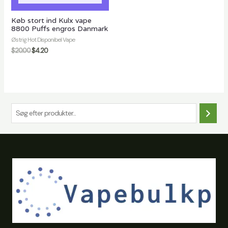
Køb stort ind Kulx vape
8800 Puffs engros Danmark
ft
Østrig Hot Disponibel Vape
$
20.00
$
4.20
S
ø
g