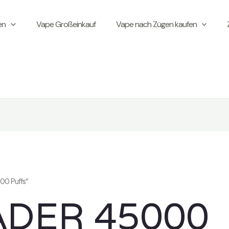
en
Vape Großeinkauf
Vape nach Zügen kaufen
00 Puffs“
ADER 45000