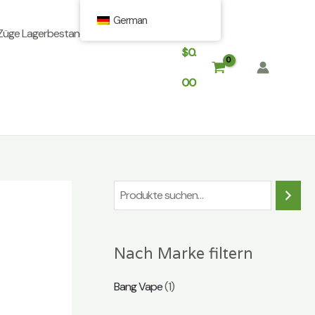
German
Züge Lagerbestand In Europa
$
0.
00
S
u
c
Nach Marke filtern
h
e
Bang Vape
(1)