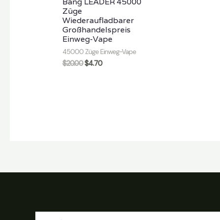
Bang LEADER 45000
Züge
Wiederaufladbarer
Großhandelspreis
Einweg-Vape
45000 Züge Einweg-Vape
$
20.00
$
4.70