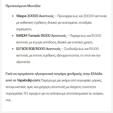
Προτεινόμενα Μοντέλα:
Waspe 20000 Αναπνοές
– Προσφέρει έως και 20.000 εισπνοές
με ανθεκτική σχεδίαση, ιδανικό για εκτεταμένες συνεδρίες
ατμίσματος.
RANDM Tornado 15000 Αναπνοές
– Παρέχει έως και 15.000
εισπνοές με ισχυρή απόδοση, ιδανικό για εντατική χρήση.
ELF BOX RGB 15000 Αναπνοές
– Συνδυάζει έως και 15.000
εισπνοές με έντονη σχεδίαση, εξισορροπώντας το στυλ και την
αξιοπιστία.
Γιατί να αγοράσετε ηλεκτρονικά τσιγάρα χονδρικής στην Ελλάδα
από το Vapebulkp.com;
Παρέχουμε μια γκάμα από κορυφαίες μάρκες,
ανταγωνιστικές τιμές και γρήγορη αποστολή με ελάχιστη ποσότητα
παραγγελίας 50 τεμαχίων για να καλύψουμε αποτελεσματικά τις ανάγκες
σας.