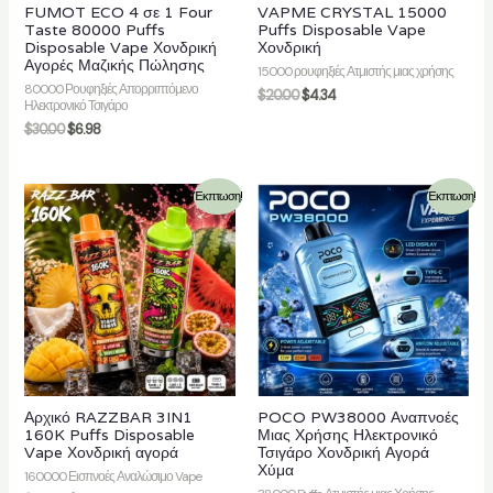
FUMOT ECO 4 σε 1 Four
VAPME CRYSTAL 15000
Taste 80000 Puffs
Puffs Disposable Vape
Disposable Vape Χονδρική
Χονδρική
Αγορές Μαζικής Πώλησης
15000 ρουφηξιές Ατμιστής μιας χρήσης
80000 Ρουφηξιές Απορριπτόμενο
$
20.00
$
4.34
Ηλεκτρονικό Τσιγάρο
$
30.00
$
6.98
Έκπτωση!
Έκπτωση!
Αρχικό RAZZBAR 3IN1
POCO PW38000 Αναπνοές
160K Puffs Disposable
Μιας Χρήσης Ηλεκτρονικό
Vape Χονδρική αγορά
Τσιγάρο Χονδρική Αγορά
Χύμα
160000 Εισπνοές Αναλώσιμο Vape