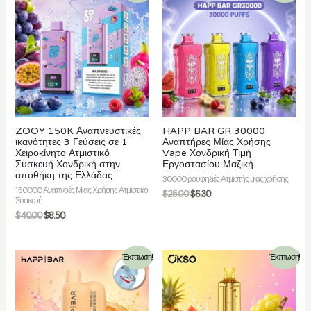
ZOOY 150K Αναπνευστικές
HAPP BAR GR 30000
ικανότητες 3 Γεύσεις σε 1
Αναπτήρες Μίας Χρήσης
Χειροκίνητο Ατμιστικό
Vape Χονδρική Τιμή
Συσκευή Χονδρική στην
Εργοστασίου Μαζική
αποθήκη της Ελλάδας
30000 ρουφηξιές Ατμιστής μιας χρήσης
150000 Αναπνοές Μιας Χρήσης Ατμιστικό
$
25.00
$
6.30
Συσκευή
$
40.00
$
8.50
Έκπτωση!
Έκπτωση!