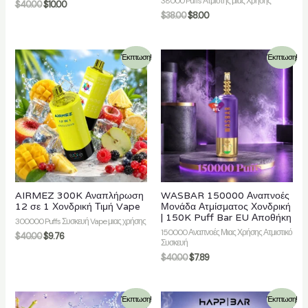
38000 Puffs Ατμιστής μιας Χρήσης
$
40.00
$
10.00
$
38.00
$
8.00
Έκπτωση!
Έκπτωση!
AIRMEZ 300K Αναπλήρωση
WASBAR 150000 Αναπνοές
12 σε 1 Χονδρική Τιμή Vape
Μονάδα Ατμίσματος Χονδρική
| 150K Puff Bar EU Αποθήκη
300000 Puffs Συσκευή Vape μιας χρήσης
150000 Αναπνοές Μιας Χρήσης Ατμιστικό
$
40.00
$
9.76
Συσκευή
$
40.00
$
7.89
Έκπτωση!
Έκπτωση!