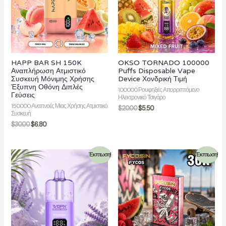
HAPP BAR SH 150K
OKSO TORNADO 100000
Αναπλήρωση Ατμιστικό
Puffs Disposable Vape
Συσκευή Μόνιμης Χρήσης
Device Χονδρική Τιμή
Έξυπνη Οθόνη Διπλές
100000 Ρουφηξιές Απορριπτόμενο
Γεύσεις
Ηλεκτρονικό Τσιγάρο
150000 Αναπνοές Μιας Χρήσης Ατμιστικό
$
20.00
$
5.50
Συσκευή
$
30.00
$
6.80
Έκπτωση!
Έκπτωση!