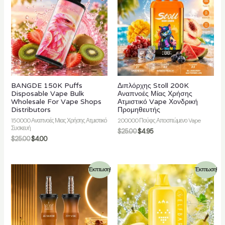
γή
BANGDE 150K Puffs
Διπλόρχης Stoll 200K
Disposable Vape Bulk
Αναπνοές Μίας Χρήσης
Wholesale For Vape Shops
Ατμιστικό Vape Χονδρική
Distributors
Προμηθευτής
150000 Αναπνοές Μιας Χρήσης Ατμιστικό
200000 Πούφς Αποσπώμενο Vape
Συσκευή
$
25.00
$
4.95
$
25.00
$
4.00
Έκπτωση!
Έκπτωση!