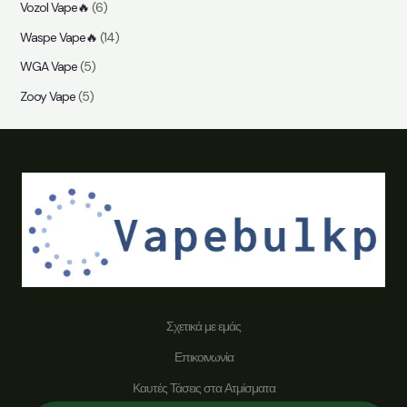
Vozol Vape🔥
(6)
Waspe Vape🔥
(14)
WGA Vape
(5)
Zooy Vape
(5)
Σχετικά με εμάς
Επικοινωνία
Καυτές Τάσεις στα Ατμίσματα