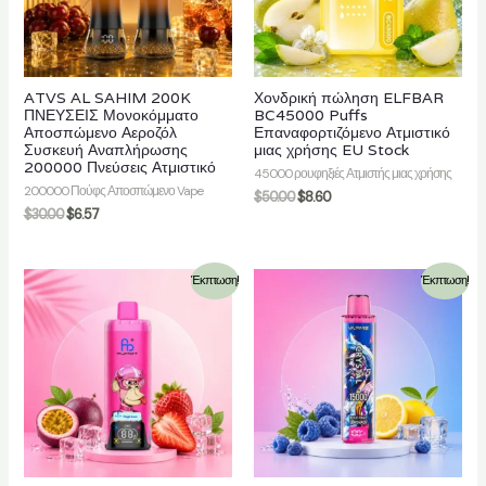
ATVS AL SAHIM 200K
Χονδρική πώληση ELFBAR
ΠΝΕΥΣΕΙΣ Μονοκόμματο
BC45000 Puffs
Αποσπώμενο Αεροζόλ
Επαναφορτιζόμενο Ατμιστικό
Συσκευή Αναπλήρωσης
μιας χρήσης EU Stock
200000 Πνεύσεις Ατμιστικό
45000 ρουφηξιές Ατμιστής μιας χρήσης
200000 Πούφς Αποσπώμενο Vape
$
50.00
$
8.60
$
30.00
$
6.57
Έκπτωση!
Έκπτωση!