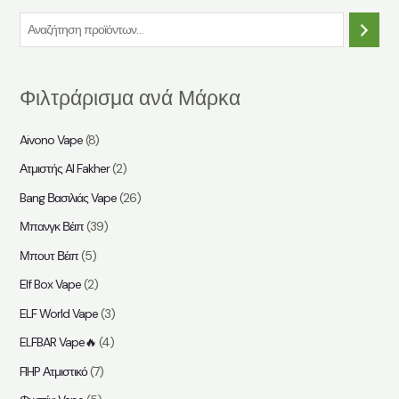
Α
ν
α
Φιλτράρισμα ανά Μάρκα
ζ
ή
Aivono Vape
(8)
τ
Ατμιστής Al Fakher
(2)
η
Bang Βασιλιάς Vape
(26)
σ
η
Μπανγκ Βέιπ
(39)
Μπουτ Βέιπ
(5)
Elf Box Vape
(2)
ELF World Vape
(3)
ELFBAR Vape🔥
(4)
FIHP Ατμιστικό
(7)