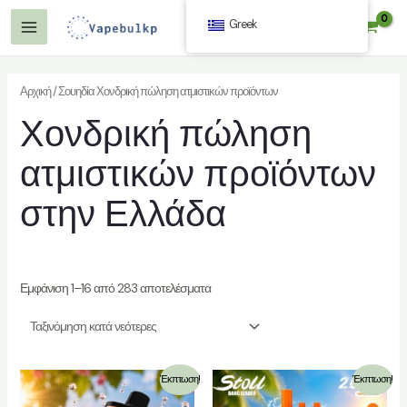
Μετάβαση
Greek
$
0.00
στο
Κύριο
περιεχόμενο
Μενού
Αρχική
/ Σουηδία Χονδρική πώληση ατμιστικών προϊόντων
Χονδρική πώληση
γή
ατμιστικών προϊόντων
στην Ελλάδα
γή
Εμφάνιση 1–16 από 283 αποτελέσματα
Έκπτωση!
Έκπτωση!