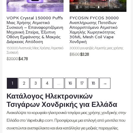
VOPK Crystal 150000 Puffs
FYCOSIN FYCOS 30000
Μιας Χρήσης Ατμιστικό
Αναπλήρωσης Ποτσίδων
Συσκευή – Επαναφορτιζόμενη
Απορριπτόμενο Ατμιστικό
Μηχανική Σπείρα, Έξυπνη
Χαμηλής Χωρητικότητας
Οθόνη Εμφάνισης & Μακράς
30ML Mesh Coil Vape
Διάρκειας Απόδοση
Χονδρική
150000 Αναπνοές Μιας Χρήσης Ατμιστικό
30000 ρουφηξιές Ατμιστής μιας χρήσης
Συσκευή
$
15.00
$
3.28
$
20.00
$
4.78
1
2
3
4
…
16
17
18
→
Κατάλογος Ηλεκτρονικών
Τσιγάρων Χονδρικής για Ελλάδα
Ανακαλύψτε τα κορυφαία ηλεκτρονικά τσιγάρα μιας χρήσης χονδρικής στην
Ελλάδα στο Vapebulkp.com. Προσφέρουμε μια επιλογή από μοντέλα που
συνιστώνται ανεπιφύλακτα και είναι κατάλληλα για μαζικές παραγγελίες.