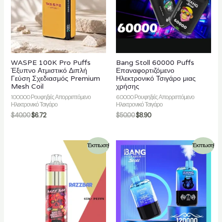
γή
WASPE 100K Pro Puffs
Bang Stoll 60000 Puffs
Έξυπνο Ατμιστικό Διπλή
Επαναφορτιζόμενο
Γεύση Σχεδιασμός Premium
Ηλεκτρονικό Τσιγάρο μιας
Mesh Coil
χρήσης
100000 Ρουφηξιές Απορριπτόμενο
60000 Ρουφηξιές Απορριπτόμενο
Ηλεκτρονικό Τσιγάρο
Ηλεκτρονικό Τσιγάρο
$
40.00
$
6.72
$
50.00
$
8.90
Έκπτωση!
Έκπτωση!