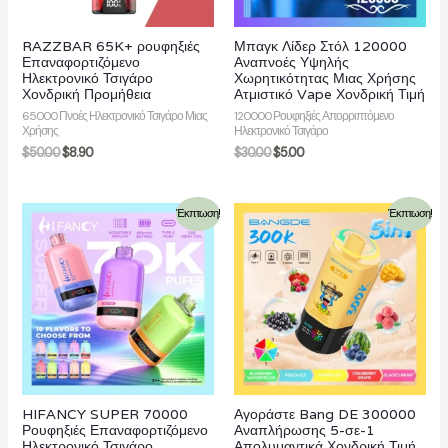
RAZZBAR 65K+ ρουφηξιές
Μπαγκ Λίδερ Στόλ 120000
Επαναφορτιζόμενο
Αναπνοές Υψηλής
Ηλεκτρονικό Τσιγάρο
Χωρητικότητας Μιας Χρήσης
Χονδρική Προμήθεια
Ατμιστικό Vape Χονδρική Τιμή
65000 Πνοές Ηλεκτρονικό Τσιγάρο Μιας
120000 Ρουφηξιές Απορριπτόμενο
Χρήσης
Ηλεκτρονικό Τσιγάρο
$
50.00
$
8.90
$
30.00
$
5.00
Έκπτωση!
Έκπτωση!
HIFANCY SUPER 70000
Αγοράστε Bang DE 300000
Ρουφηξιές Επαναφορτιζόμενο
Αναπλήρωσης 5-σε-1
Ηλεκτρονικό Τσιγάρο
Απολυμαντικά Χονδρική Τιμή