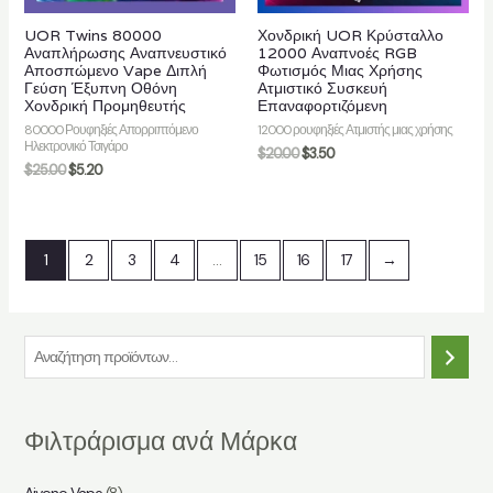
UOR Twins 80000
Χονδρική UOR Κρύσταλλο
Αναπλήρωσης Αναπνευστικό
12000 Αναπνοές RGB
Αποσπώμενο Vape Διπλή
Φωτισμός Μιας Χρήσης
Γεύση Έξυπνη Οθόνη
Ατμιστικό Συσκευή
Χονδρική Προμηθευτής
Επαναφορτιζόμενη
80000 Ρουφηξιές Απορριπτόμενο
12000 ρουφηξιές Ατμιστής μιας χρήσης
Ηλεκτρονικό Τσιγάρο
$
20.00
$
3.50
$
25.00
$
5.20
1
2
3
4
…
15
16
17
→
Α
ν
α
Φιλτράρισμα ανά Μάρκα
ζ
ή
Aivono Vape
(8)