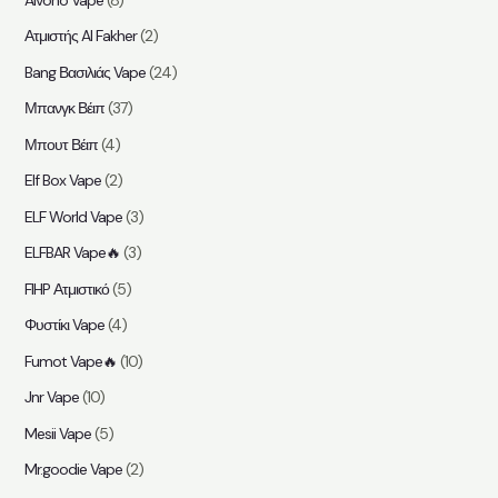
τ
Ατμιστής Al Fakher
(2)
η
Bang Βασιλιάς Vape
(24)
σ
η
Μπανγκ Βέιπ
(37)
Μπουτ Βέιπ
(4)
Elf Box Vape
(2)
ELF World Vape
(3)
ELFBAR Vape🔥
(3)
FIHP Ατμιστικό
(5)
Φυστίκι Vape
(4)
Fumot Vape🔥
(10)
Jnr Vape
(10)
Mesii Vape
(5)
Mr.goodie Vape
(2)