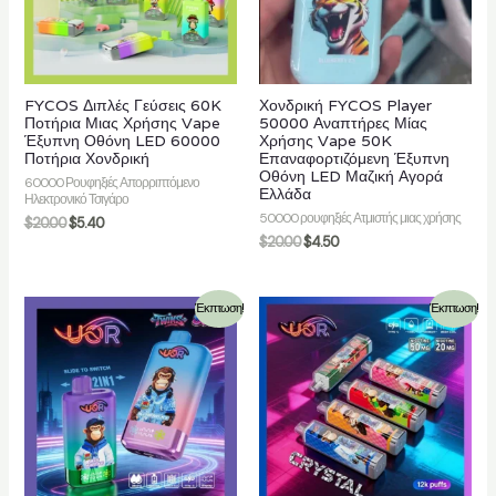
FYCOS Διπλές Γεύσεις 60K
Χονδρική FYCOS Player
Ποτήρια Μιας Χρήσης Vape
50000 Αναπτήρες Μίας
Έξυπνη Οθόνη LED 60000
Χρήσης Vape 50K
Ποτήρια Χονδρική
Επαναφορτιζόμενη Έξυπνη
Οθόνη LED Μαζική Αγορά
60000 Ρουφηξιές Απορριπτόμενο
Ελλάδα
Ηλεκτρονικό Τσιγάρο
50000 ρουφηξιές Ατμιστής μιας χρήσης
$
20.00
$
5.40
$
20.00
$
4.50
Έκπτωση!
Έκπτωση!