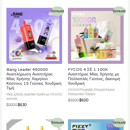
Έκπτωση!
Έκπτωση!
Bang Leader 450000
FYCOS 4 ΣΕ 1 100K
Αναπλήρωση Αναπτήρας
Αναπτήρας Μίας Χρήσης με
Μίας Χρήσης Χαμηλού
Πολλαπλές Γεύσεις, Διανομή
Κόστους 15 Γεύσεις Χονδρική
Χονδρική
Τιμή
100000 Ρουφηξιές Απορριπτόμενο
Ηλεκτρονικό Τσιγάρο
Μιας χρήσης ατμιστικό προϊόν με 450000
εισπνοές
$
30.00
$
6.00
$
30.00
$
6.30
Έκπτωση!
Έκπτωση!