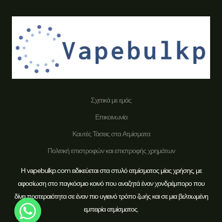
Σχετικά με εμάς
Επικοινωνία
Καυτές Τάσεις στα Ατμίσματα
Πολιτική επιστροφών και επιστροφής χρημάτων
Καλώς ήρθατε στο Vapebulkp
Η vapebulkp.com ειδικεύεται στα στυλό ατμίσματος μίας χρήσης, με
αφοσίωση στο παγκόσμιο κοινό που αναζητά έναν χονδρέμπορο που
δίνει προτεραιότητα σε έναν πιο υγιεινό τρόπο ζωής και σε μια βελτιωμένη
Γειά σου Επικοινωνήστε με τη Mandy
εμπειρία ατμίσματος.
μέσω WhatsApp για το κουπόνι νέας