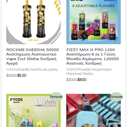
ROCKME SHEESHA 50000
FIZZY MAX III PRO 120K
Αναπλήρωση Αναπνευστικό
Αναπλήρωση 6 σε 1 Γεύση
Vape Στυλ Shisha Χονδρική
Μονάδα Ατμίσματος 120000
Αγορά
Αναπνοές Χονδρική
50000 ρουφηξιές Ατμιστής μιας χρήσης
120000 Ρουφηξιές Απορριπτόμενο
Ηλεκτρονικό Τσιγάρο
$
30.00
$
6.20
$
30.00
$
8.00
Έκπτωση!
Έκπτωση!