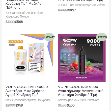
Χονδρική Τιμή Μαζικής
300000 Puffs Συσκευή Vape μιας χρήσης
Πώλησης
$
40.00
$
6.27
70000 Ρουφηξιές Απορριπτόμενο
Ηλεκτρονικό Τσιγάρο
$
30.00
$
5.98
Έκπτωση!
Έκπτωση!
VOPK COOL BAR 30000
VOPK COOL BAR 9000
Αναπτήρες Μίας Χρήσης
Αναπλήρωσης Αναπνευστικό
Αγορά Χονδρική Τιμή
Ατμιστήρα Χονδρική Τιμή
30000 ρουφηξιές Ατμιστής μιας χρήσης
Αποσπώμενο Vape 9000 Αναπνοές
$
20.00
$
3.58
$
15.00
$
3.00