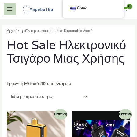
Μετάβαση
Greek
$
0.00
στο
Κύριο
περιεχόμενο
Μενού
Αρχική
/ Προϊόντα με ετικέτα “Hot Sale Disposable Vape”
Hot Sale Ηλεκτρονικό
γή
Τσιγάρο Μιας Χρήσης
Εμφάνιση 1–16 από 262 αποτελέσματα
γή
Έκπτωση!
Έκπτωση!