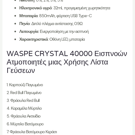
Νικοτίνη
: 0%, 2%, 3%, 5%
Ηλεκτρονικό υγρό
: 32mL προγεμισμένη χωρητικότητα
Μπαταρία
: 850mAh, φόρτιση USB Type-C
Πηνίο
: Διπλό πλέγμα αντίστασης 0.9Ω
Λειτουργία
: Ενεργοποίηση με την εισπνοή
Χαρακτηριστικά
: Οθόνη LED, μπαταρία
WASPE CRYSTAL 40000 Εισπνοών
Ατμοποιητές μιας Χρήσης Λίστα
Γεύσεων
1. Καρπούζι Παγωμένο
2. Red Bull Παγωμένο
3. Φράουλα Red Bull
4. Καραμέλα Μύρτιλο
5. Φράουλα Ακτινίδιο
6. Μύρτιλο Βατόμουρο
7. Φράουλα Βατόμουρο Κεράσι