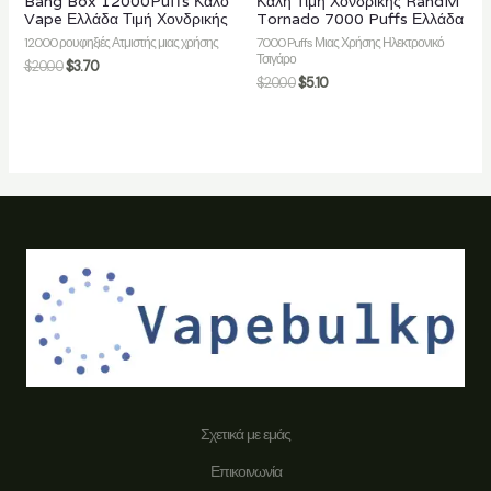
Bang Box 12000Puffs Καλό
Καλή Τιμή Χονδρικής RandM
Vape Ελλάδα Τιμή Χονδρικής
Tornado 7000 Puffs Ελλάδα
12000 ρουφηξιές Ατμιστής μιας χρήσης
7000 Puffs Μιας Χρήσης Ηλεκτρονικό
Τσιγάρο
$
20.00
$
3.70
$
20.00
$
5.10
Σχετικά με εμάς
Επικοινωνία