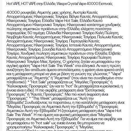
Hot VAPE
,
HOT VAPE στην Ελλάδα
,
Waspe Crystal Vape 40000 Εισπνοές
40000 ρουφηξιές Ατμιστής μιας χρήσης
,
Αυστρία Καυτές
Απορριπτόμενες Ηλεκτρονικές Τσιγάρα
,
Βέλγιο Καυτές Απορριπτόμενες
Ηλεκτρονικές Τσιγάρα
,
Ελλάδα Vape Hot Sale
,
Ελλάδα Καυτό
Απορριπτόμενο Ηλεκτρονικό Τσιγάρο
,
Ηλεκτρονικό κατάστημα χονδρικής
πώλησης ατμιστικών προϊόντων στην Ελλάδα
,
ελάχιστη ποσότητα
παραγγελίας 50 τεμάχια
,
Ολλανδία Ηλεκτρονικό Τσιγάρο Καλή Πώληση
,
Νορβηγία Καυτές Απορριπτόμενες Ηλεκτρονικές Τσιγάρα
,
Πολωνία Καυτές
Απορριπτόμενες Ηλεκτρονικές Τσιγάρα
,
Πορτογαλία Καυτές
Απορριπτόμενες Ηλεκτρονικές Τσιγάρα
,
Ισπανία Καυτές Απορριπτόμενες
Ηλεκτρονικές Τσιγάρα
,
Σουηδία Καυτό Απορριπτόμενο Ηλεκτρονικό
Τσιγάρο
,
Χονδρική πώληση ατμιστικών προϊόντων στην Ελλάδα
,
Ελβετία
Καυτές Απορριπτόμενες Ηλεκτρονικές Τσιγάρα
,
Κορυφαία Πώληση
Ηλεκτρονικό Τσιγάρο Μιας Χρήσης
,
Ο χρήστης ζητάει να μεταφράσω την
αγγλική φράση "Vape Hot Sale This Week" στα ελληνικά. Αν και η πρώτη
αναζήτηση δεν απέδωσε άμεσα αποτελέσματα, η φράση είναι αρκετά απλή
και η μετάφραση μπορεί να γίνει με βάση τη γνώση της γλώσσας.* "Vape"
μεταφράζεται ως "Ατμιστής" ή "Ατμιστικά" (που είναι πιο συνηθισμένο στον
πληθυντικό). * "Hot Sale" μεταφράζεται ως "Μεγάλες Προσφορές" ή
"Καλοκαιρινές Προσφορές" (αν και το "hot" δε μεταφράζεται κυριολεκτικά, η
έννοια είναι η ίδια). Η πιο ακριβής μετάφραση είναι "Εκπληκτικές
Προσφορές" ή "Καυτές Προσφορές". Μια πιο κοινή έκφραση είναι
"Προσφορές". * "This Week" μεταφράζεται ως "Αυτή την
Εβδομάδα".Συνδυάζοντας τα παραπάνω, η πιο κατάλληλη μετάφραση είναι:
"Μεγάλες Προσφορές σε Ατμιστικά Αυτή την Εβδομάδα" ή "Προσφορές
Ατμιστικών Αυτή την Εβδομάδα".Η ζητούμενη μετάφραση είναι "Vape Hot
Sale This Week". Η πιο άμεση και φυσική μετάφραση είναι "Μεγάλες
Προσφορές σε Ατμιστικά Αυτή την Εβδομάδα". Για να είμαι πιο ακριβής και
να μεταφράσω το "hot sale" ως ενιαία έννοια, θα μπορούσα να
χρησιμοποιήσω "Καλοκαιρινές Προσφορές" ή "Μεγάλες
Προσφορές".Επιλέγω την πιο άμεση και κατανοητή μετάφραση που