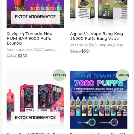
ΕΚΤΌΣ ΑΠΟΘΈΜΑΤΟΣ
Χονδρική Tornado New
Δημοφιλές Vape Bang King
RUM BAR 9000 Puffs
15000 Puffs Bang Vape
Σουηδία
15000 ρουφηξιές Ατμιστής μιας χρήσης
Αποσπώμενο Vape 9000 Αναπνοές
$
30.00
$
5.91
$
25.00
$
3.60
Έκπτωση!
Έκπτωση!
ΕΚΤΌΣ ΑΠΟΘΈΜΑΤΟΣ