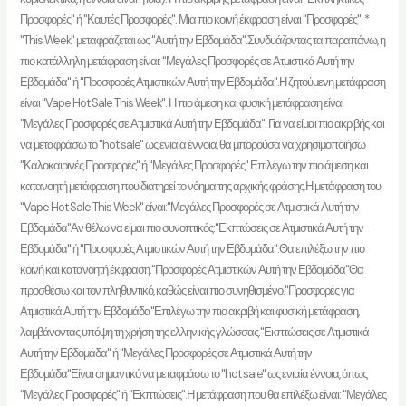
Προσφορές" ή "Καυτές Προσφορές". Μια πιο κοινή έκφραση είναι "Προσφορές". *
"This Week" μεταφράζεται ως "Αυτή την Εβδομάδα".Συνδυάζοντας τα παραπάνω, η
πιο κατάλληλη μετάφραση είναι: "Μεγάλες Προσφορές σε Ατμιστικά Αυτή την
Εβδομάδα" ή "Προσφορές Ατμιστικών Αυτή την Εβδομάδα".Η ζητούμενη μετάφραση
είναι "Vape Hot Sale This Week". Η πιο άμεση και φυσική μετάφραση είναι
"Μεγάλες Προσφορές σε Ατμιστικά Αυτή την Εβδομάδα". Για να είμαι πιο ακριβής και
να μεταφράσω το "hot sale" ως ενιαία έννοια, θα μπορούσα να χρησιμοποιήσω
"Καλοκαιρινές Προσφορές" ή "Μεγάλες Προσφορές".Επιλέγω την πιο άμεση και
κατανοητή μετάφραση που διατηρεί το νόημα της αρχικής φράσης.Η μετάφραση του
"Vape Hot Sale This Week" είναι:"Μεγάλες Προσφορές σε Ατμιστικά Αυτή την
Εβδομάδα"Αν θέλω να είμαι πιο συνοπτικός:"Εκπτώσεις σε Ατμιστικά Αυτή την
Εβδομάδα" ή "Προσφορές Ατμιστικών Αυτή την Εβδομάδα".Θα επιλέξω την πιο
κοινή και κατανοητή έκφραση."Προσφορές Ατμιστικών Αυτή την Εβδομάδα"Θα
προσθέσω και τον πληθυντικό, καθώς είναι πιο συνηθισμένο."Προσφορές για
Ατμιστικά Αυτή την Εβδομάδα"Επιλέγω την πιο ακριβή και φυσική μετάφραση,
λαμβάνοντας υπόψη τη χρήση της ελληνικής γλώσσας."Εκπτώσεις σε Ατμιστικά
Αυτή την Εβδομάδα" ή "Μεγάλες Προσφορές σε Ατμιστικά Αυτή την
Εβδομάδα"Είναι σημαντικό να μεταφράσω το "hot sale" ως ενιαία έννοια, όπως
"Μεγάλες Προσφορές" ή "Εκπτώσεις".Η μετάφραση που θα επιλέξω είναι: "Μεγάλες