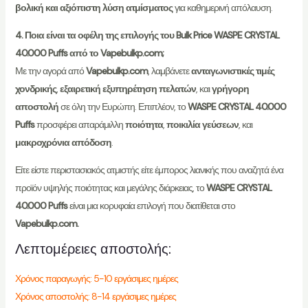
βολική και αξιόπιστη λύση ατμίσματος
για καθημερινή απόλαυση.
4. Ποια είναι τα οφέλη της επιλογής του Bulk Price WASPE CRYSTAL
40.000 Puffs από το Vapebulkp.com;
Με την αγορά από
Vapebulkp.com
, λαμβάνετε
ανταγωνιστικές τιμές
χονδρικής
,
εξαιρετική εξυπηρέτηση πελατών
, και
γρήγορη
αποστολή
σε όλη την Ευρώπη. Επιπλέον, το
WASPE CRYSTAL 40.000
Puffs
προσφέρει απαράμιλλη
ποιότητα
,
ποικιλία γεύσεων
, και
μακροχρόνια απόδοση
.
Είτε είστε περιστασιακός ατμιστής είτε έμπορος λιανικής που αναζητά ένα
προϊόν υψηλής ποιότητας και μεγάλης διάρκειας, το
WASPE CRYSTAL
40.000 Puffs
είναι μια κορυφαία επιλογή που διατίθεται στο
Vapebulkp.com.
Λεπτομέρειες αποστολής:
Χρόνος παραγωγής: 5-10 εργάσιμες ημέρες
Χρόνος αποστολής: 8-14 εργάσιμες ημέρες