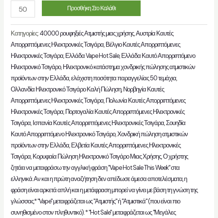
ποσότητα
Προσθήκη Στο Καλάθι
Κατηγορίες:
40000 ρουφηξιές Ατμιστής μιας χρήσης
,
Αυστρία Καυτές
Απορριπτόμενες Ηλεκτρονικές Τσιγάρα
,
Βέλγιο Καυτές Απορριπτόμενες
Ηλεκτρονικές Τσιγάρα
,
Ελλάδα Vape Hot Sale
,
Ελλάδα Καυτό Απορριπτόμενο
Ηλεκτρονικό Τσιγάρο
,
Ηλεκτρονικό κατάστημα χονδρικής πώλησης ατμιστικών
προϊόντων στην Ελλάδα
,
ελάχιστη ποσότητα παραγγελίας 50 τεμάχια
,
Ολλανδία Ηλεκτρονικό Τσιγάρο Καλή Πώληση
,
Νορβηγία Καυτές
Απορριπτόμενες Ηλεκτρονικές Τσιγάρα
,
Πολωνία Καυτές Απορριπτόμενες
Ηλεκτρονικές Τσιγάρα
,
Πορτογαλία Καυτές Απορριπτόμενες Ηλεκτρονικές
Τσιγάρα
,
Ισπανία Καυτές Απορριπτόμενες Ηλεκτρονικές Τσιγάρα
,
Σουηδία
Καυτό Απορριπτόμενο Ηλεκτρονικό Τσιγάρο
,
Χονδρική πώληση ατμιστικών
προϊόντων στην Ελλάδα
,
Ελβετία Καυτές Απορριπτόμενες Ηλεκτρονικές
Τσιγάρα
,
Κορυφαία Πώληση Ηλεκτρονικό Τσιγάρο Μιας Χρήσης
,
Ο χρήστης
ζητάει να μεταφράσω την αγγλική φράση "Vape Hot Sale This Week" στα
ελληνικά. Αν και η πρώτη αναζήτηση δεν απέδωσε άμεσα αποτελέσματα, η
φράση είναι αρκετά απλή και η μετάφραση μπορεί να γίνει με βάση τη γνώση της
γλώσσας.* "Vape" μεταφράζεται ως "Ατμιστής" ή "Ατμιστικά" (που είναι πιο
συνηθισμένο στον πληθυντικό). * "Hot Sale" μεταφράζεται ως "Μεγάλες