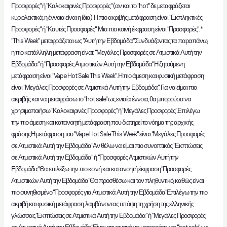
Προσφορές" ή "Καλοκαιρινές Προσφορές" (αν και το "hot" δε μεταφράζεται
κυριολεκτικά, η έννοια είναι η ίδια). Η πιο ακριβής μετάφραση είναι "Εκπληκτικές
Προσφορές" ή "Καυτές Προσφορές". Μια πιο κοινή έκφραση είναι "Προσφορές". *
"This Week" μεταφράζεται ως "Αυτή την Εβδομάδα".Συνδυάζοντας τα παραπάνω,
η πιο κατάλληλη μετάφραση είναι: "Μεγάλες Προσφορές σε Ατμιστικά Αυτή την
Εβδομάδα" ή "Προσφορές Ατμιστικών Αυτή την Εβδομάδα".Η ζητούμενη
μετάφραση είναι "Vape Hot Sale This Week". Η πιο άμεση και φυσική μετάφραση
είναι "Μεγάλες Προσφορές σε Ατμιστικά Αυτή την Εβδομάδα". Για να είμαι πιο
ακριβής και να μεταφράσω το "hot sale" ως ενιαία έννοια, θα μπορούσα να
χρησιμοποιήσω "Καλοκαιρινές Προσφορές" ή "Μεγάλες Προσφορές".Επιλέγω
την πιο άμεση και κατανοητή μετάφραση που διατηρεί το νόημα της αρχικής
φράσης.Η μετάφραση του "Vape Hot Sale This Week" είναι:"Μεγάλες Προσφορές
σε Ατμιστικά Αυτή την Εβδομάδα"Αν θέλω να είμαι πιο συνοπτικός:"Εκπτώσεις
σε Ατμιστικά Αυτή την Εβδομάδα" ή "Προσφορές Ατμιστικών Αυτή την
Εβδομάδα".Θα επιλέξω την πιο κοινή και κατανοητή έκφραση."Προσφορές
Ατμιστικών Αυτή την Εβδομάδα"Θα προσθέσω και τον πληθυντικό, καθώς είναι
πιο συνηθισμένο."Προσφορές για Ατμιστικά Αυτή την Εβδομάδα"Επιλέγω την πιο
ακριβή και φυσική μετάφραση, λαμβάνοντας υπόψη τη χρήση της ελληνικής
γλώσσας."Εκπτώσεις σε Ατμιστικά Αυτή την Εβδομάδα" ή "Μεγάλες Προσφορές