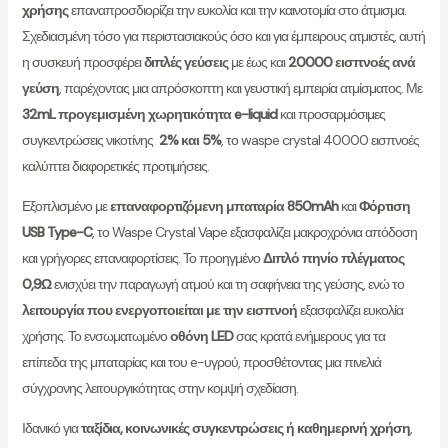
χρήσης
επαναπροσδιορίζει την ευκολία και την καινοτομία στο άτμισμα.
Σχεδιασμένη τόσο για περιστασιακούς όσο και για έμπειρους ατμιστές, αυτή
η συσκευή προσφέρει
διπλές γεύσεις
με έως και
20000 εισπνοές ανά
γεύση
, παρέχοντας μια απρόσκοπτη και γευστική εμπειρία ατμίσματος. Με
32mL προγεμισμένη χωρητικότητα e-liquid
και προσαρμόσιμες
συγκεντρώσεις νικοτίνης
2% και 5%
, το waspe crystal 40000 εισπνοές
καλύπτει διαφορετικές προτιμήσεις.
Εξοπλισμένο με
επαναφορτιζόμενη μπαταρία 850mAh
και
Φόρτιση
USB Type-C
, το Waspe Crystal Vape εξασφαλίζει μακροχρόνια απόδοση
και γρήγορες επαναφορτίσεις. Το προηγμένο
Διπλό πηνίο πλέγματος
0,9Ω
ενισχύει την παραγωγή ατμού και τη σαφήνεια της γεύσης, ενώ το
λειτουργία που ενεργοποιείται με την εισπνοή
εξασφαλίζει ευκολία
χρήσης. Το ενσωματωμένο
οθόνη LED
σας κρατά ενήμερους για τα
επίπεδα της μπαταρίας και του e-υγρού, προσθέτοντας μια πινελιά
σύγχρονης λειτουργικότητας στην κομψή σχεδίαση.
Ιδανικό για
ταξίδια, κοινωνικές συγκεντρώσεις ή καθημερινή χρήση
,