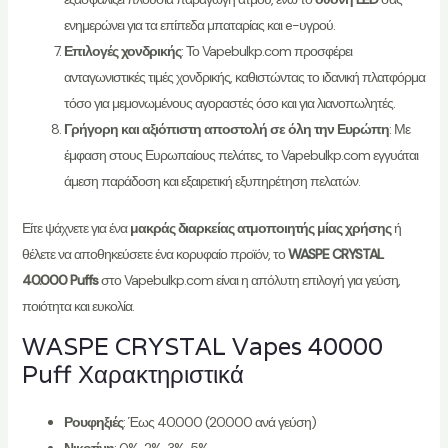
ενημερώνει για τα επίπεδα μπαταρίας και e-υγρού.
Επιλογές χονδρικής
: Το Vapebulkp.com προσφέρει
ανταγωνιστικές τιμές χονδρικής, καθιστώντας το ιδανική πλατφόρμα
τόσο για μεμονωμένους αγοραστές όσο και για λιανοπωλητές.
Γρήγορη και αξιόπιστη αποστολή σε όλη την Ευρώπη
: Με
έμφαση στους Ευρωπαίους πελάτες, το Vapebulkp.com εγγυάται
άμεση παράδοση και εξαιρετική εξυπηρέτηση πελατών.
Είτε ψάχνετε για ένα
μακράς διαρκείας ατμοποιητής μίας χρήσης
ή
θέλετε να αποθηκεύσετε ένα κορυφαίο προϊόν, το
WASPE CRYSTAL
40.000 Puffs
στο Vapebulkp.com είναι η απόλυτη επιλογή για γεύση,
ποιότητα και ευκολία.
WASPE CRYSTAL Vapes 40000
Puff Χαρακτηριστικά
Ρουφηξιές
: Έως 40.000 (20.000 ανά γεύση)