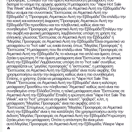
διατηρεί το νόημα της αρχικής φράσης.Η μετάφραση του "Vape Hot Sale
This Week" είναι:"Μεγάλες Προσφορές σε Ατμιστικά Αυτή την Εβδομάδα"Αν
θέλω να είμαι πιο συνοπτικός:"Εκπτώσεις σε Ατμιστικά Αυτή την
Εβδομάδα" ή "Προσφορές Ατμιστικών Αυτή την Εβδομάδα".Θα επιλέξω την
πιο κοινή και κατανοητή έκφραση."Προσφορές Ατμιστικών Αυτή την
Εβδομάδα"Θα προσθέσω και τον πληθυντικό, καθώς είναι πιο
συνηθισμένο."Προσφορές για Ατμιστικά Αυτή την Εβδομάδα"Επιλέγω την
πιο ακριβή και φυσική μετάφραση, λαμβάνοντας υπόψη τη χρήση της
ελληνικής γλώσσας."Εκπτώσεις σε Ατμιστικά Αυτή την Εβδομάδα" ή
"Μεγάλες Προσφορές σε Ατμιστικά Αυτή την Εβδομάδα"Είναι σημαντικό να
μεταφράσω το "hot sale" ως ενιαία έννοια, όπως "Μεγάλες Προσφορές" ή
"Εκπτώσεις".Η μετάφραση που θα επιλέξω είναι: "Μεγάλες Προσφορές σε
Ατμιστικά Αυτή την Εβδομάδα"Ας το κάνουμε πιο απλό και άμεσο, όπως
ζητάει η ερώτηση. Η πιο άμεση μετάφραση είναι:"Εκπτώσεις σε Ατμιστικά
Αυτή την Εβδομάδα".Λαμβάνοντας υπόψη ότι το "hot sale" συνήθως
μεταφράζεται ως "μεγάλες προσφορές" ή "εκπτώσεις", η μετάφραση
"Εκπτώσεις σε Ατμιστικά Αυτή την Εβδομάδα" είναι πολύ ακριβής. Θα
χρησιμοποιήσω αυτήν την έκφραση, καθώς είναι η πιο συνηθισμένη.
Επίσης, ο χρήστης ζητάει να μεταφράσω το "Vape Hot Sale This
Week"."Εκπτώσεις σε Ατμιστικά Αυτή την Εβδομάδα" είναι η καλύτερη
μετάφραση.Προσθέτω τον πληθυντικό "Ατμιστικά" καθώς αυτό είναι πιο
συνηθισμένο στην Ελλάδα.Οπότε, η τελική μετάφραση είναι: "Εκπτώσεις σε
Ατμιστικά Αυτή την Εβδομάδα".Επειδή η ερώτηση είναι "Vape Hot Sale This
Week", και το "hot" μπορεί να σημαίνει "καυτό", "φοβερό", κ.λπ., η
μετάφραση "Μεγάλες Προσφορές" είναι πιο ακριβής από το
"Εκπτώσεις".Επομένως, η μετάφραση "Μεγάλες Προσφορές σε Ατμιστικά
Αυτή την Εβδομάδα" είναι η πιο κατάλληλη. Θα χρησιμοποιήσω αυτήν την
έκδοση."Μεγάλες Προσφορές σε Ατμιστικά Αυτή την Εβδομάδα"Η ερώτηση
ζητάει μόνο την μετάφραση. Οπότε η απάντηση θα είναι μόνο
αυτό.Μεγάλες Προσφορές σε Ατμιστικά Αυτή την Εβδομάδα
,
Waspe Vape
🔥