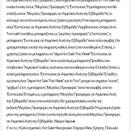
σε Ατμιστικά Αυτή την Εβδομάδα"Είναι σημαντικό να μεταφράσω το "hot sale" ως
ενιαία έννοια, όπως "Μεγάλες Προσφορές" ή "Εκπτώσεις".Η μετάφραση που θα
επιλέξω είναι: "Μεγάλες Προσφορές σε Ατμιστικά Αυτή την Εβδομάδα"Ας το
κάνουμε πιο απλό και άμεσο, όπως ζητάει η ερώτηση. Η πιο άμεση μετάφραση
είναι:"Εκπτώσεις σε Ατμιστικά Αυτή την Εβδομάδα".Λαμβάνοντας υπόψη ότι το
"hot sale" συνήθως μεταφράζεται ως "μεγάλες προσφορές" ή "εκπτώσεις", η
μετάφραση "Εκπτώσεις σε Ατμιστικά Αυτή την Εβδομάδα" είναι πολύ ακριβής. Θα
χρησιμοποιήσω αυτήν την έκφραση, καθώς είναι η πιο συνηθισμένη. Επίσης, ο
χρήστης ζητάει να μεταφράσω το "Vape Hot Sale This Week"."Εκπτώσεις σε
Ατμιστικά Αυτή την Εβδομάδα" είναι η καλύτερη μετάφραση.Προσθέτω τον
πληθυντικό "Ατμιστικά" καθώς αυτό είναι πιο συνηθισμένο στην Ελλάδα.Οπότε, η
τελική μετάφραση είναι: "Εκπτώσεις σε Ατμιστικά Αυτή την Εβδομάδα".Επειδή η
ερώτηση είναι "Vape Hot Sale This Week", και το "hot" μπορεί να σημαίνει "καυτό",
"φοβερό", κ.λπ., η μετάφραση "Μεγάλες Προσφορές" είναι πιο ακριβής από το
"Εκπτώσεις".Επομένως, η μετάφραση "Μεγάλες Προσφορές σε Ατμιστικά Αυτή
την Εβδομάδα" είναι η πιο κατάλληλη. Θα χρησιμοποιήσω αυτήν την
έκδοση."Μεγάλες Προσφορές σε Ατμιστικά Αυτή την Εβδομάδα"Η ερώτηση ζητάει
μόνο την μετάφραση. Οπότε η απάντηση θα είναι μόνο αυτό.Μεγάλες Προσφορές
σε Ατμιστικά Αυτή την Εβδομάδα
,
Waspe Vape🔥
Ετικέτες:
Καλό ατμιστικό
,
Hot Sale Ηλεκτρονικό Τσιγάρο Μιας Χρήσης
,
Πολωνία