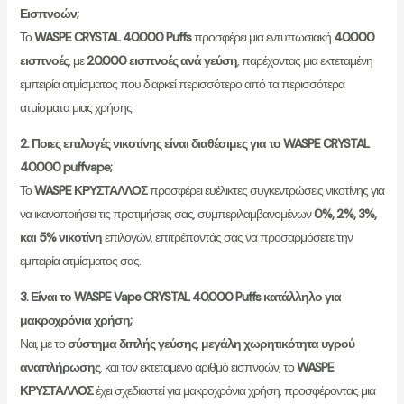
Εισπνοών;
Το
WASPE CRYSTAL 40.000 Puffs
προσφέρει μια εντυπωσιακή
40.000
εισπνοές
, με
20.000 εισπνοές ανά γεύση
, παρέχοντας μια εκτεταμένη
εμπειρία ατμίσματος που διαρκεί περισσότερο από τα περισσότερα
ατμίσματα μιας χρήσης.
2. Ποιες επιλογές νικοτίνης είναι διαθέσιμες για το WASPE CRYSTAL
40.000 puffvape;
Το
WASPE ΚΡΥΣΤΑΛΛΟΣ
προσφέρει ευέλικτες συγκεντρώσεις νικοτίνης για
να ικανοποιήσει τις προτιμήσεις σας, συμπεριλαμβανομένων
0%, 2%, 3%,
και 5% νικοτίνη
επιλογών, επιτρέποντάς σας να προσαρμόσετε την
εμπειρία ατμίσματος σας.
3. Είναι το WASPE Vape CRYSTAL 40.000 Puffs κατάλληλο για
μακροχρόνια χρήση;
Ναι, με το
σύστημα διπλής γεύσης
,
μεγάλη χωρητικότητα υγρού
αναπλήρωσης
, και τον εκτεταμένο αριθμό εισπνοών, το
WASPE
ΚΡΥΣΤΑΛΛΟΣ
έχει σχεδιαστεί για μακροχρόνια χρήση, προσφέροντας μια