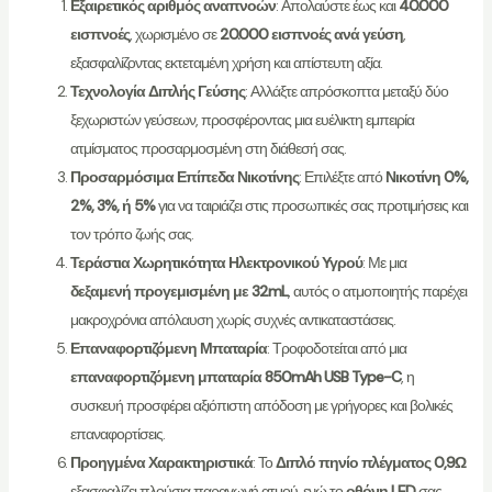
Εξαιρετικός αριθμός αναπνοών
: Απολαύστε έως και
40.000
εισπνοές
, χωρισμένο σε
20.000 εισπνοές ανά γεύση
,
εξασφαλίζοντας εκτεταμένη χρήση και απίστευτη αξία.
Τεχνολογία Διπλής Γεύσης
: Αλλάξτε απρόσκοπτα μεταξύ δύο
ξεχωριστών γεύσεων, προσφέροντας μια ευέλικτη εμπειρία
ατμίσματος προσαρμοσμένη στη διάθεσή σας.
Προσαρμόσιμα Επίπεδα Νικοτίνης
: Επιλέξτε από
Νικοτίνη 0%,
2%, 3%, ή 5%
για να ταιριάζει στις προσωπικές σας προτιμήσεις και
τον τρόπο ζωής σας.
Τεράστια Χωρητικότητα Ηλεκτρονικού Υγρού
: Με μια
δεξαμενή προγεμισμένη με 32mL
, αυτός ο ατμοποιητής παρέχει
μακροχρόνια απόλαυση χωρίς συχνές αντικαταστάσεις.
Επαναφορτιζόμενη Μπαταρία
: Τροφοδοτείται από μια
επαναφορτιζόμενη μπαταρία 850mAh USB Type-C
, η
συσκευή προσφέρει αξιόπιστη απόδοση με γρήγορες και βολικές
επαναφορτίσεις.
Προηγμένα Χαρακτηριστικά
: Το
Διπλό πηνίο πλέγματος 0,9Ω
εξασφαλίζει πλούσια παραγωγή ατμού, ενώ το
οθόνη LED
σας