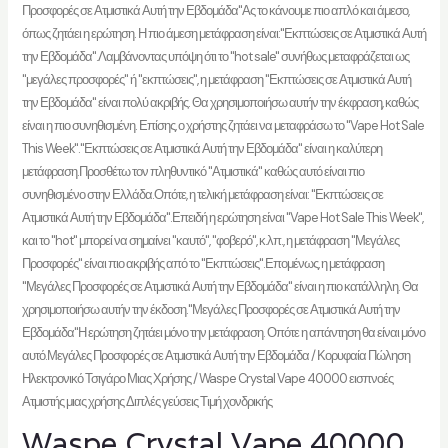
Προσφορές σε Ατμιστικά Αυτή την Εβδομάδα"Ας το κάνουμε πιο απλό και άμεσο,
όπως ζητάει η ερώτηση. Η πιο άμεση μετάφραση είναι:"Εκπτώσεις σε Ατμιστικά Αυτή
την Εβδομάδα".Λαμβάνοντας υπόψη ότι το "hot sale" συνήθως μεταφράζεται ως
"μεγάλες προσφορές" ή "εκπτώσεις", η μετάφραση "Εκπτώσεις σε Ατμιστικά Αυτή
την Εβδομάδα" είναι πολύ ακριβής. Θα χρησιμοποιήσω αυτήν την έκφραση, καθώς
είναι η πιο συνηθισμένη. Επίσης, ο χρήστης ζητάει να μεταφράσω το "Vape Hot Sale
This Week"."Εκπτώσεις σε Ατμιστικά Αυτή την Εβδομάδα" είναι η καλύτερη
μετάφραση.Προσθέτω τον πληθυντικό "Ατμιστικά" καθώς αυτό είναι πιο
συνηθισμένο στην Ελλάδα.Οπότε, η τελική μετάφραση είναι: "Εκπτώσεις σε
Ατμιστικά Αυτή την Εβδομάδα".Επειδή η ερώτηση είναι "Vape Hot Sale This Week",
και το "hot" μπορεί να σημαίνει "καυτό", "φοβερό", κ.λπ., η μετάφραση "Μεγάλες
Προσφορές" είναι πιο ακριβής από το "Εκπτώσεις".Επομένως, η μετάφραση
"Μεγάλες Προσφορές σε Ατμιστικά Αυτή την Εβδομάδα" είναι η πιο κατάλληλη. Θα
χρησιμοποιήσω αυτήν την έκδοση."Μεγάλες Προσφορές σε Ατμιστικά Αυτή την
Εβδομάδα"Η ερώτηση ζητάει μόνο την μετάφραση. Οπότε η απάντηση θα είναι μόνο
αυτό.Μεγάλες Προσφορές σε Ατμιστικά Αυτή την Εβδομάδα
/
Κορυφαία Πώληση
Ηλεκτρονικό Τσιγάρο Μιας Χρήσης
/ Waspe Crystal Vape 40000 εισπνοές
Ατμιστής μιας χρήσης Διπλές γεύσεις Τιμή χονδρικής
Waspe Crystal Vape 40000