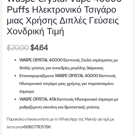
Puffs Ηλεκτρονικό Τσιγάρο
μιας Χρήσης Διπλές Γεύσεις
Χονδρική Τιμή
$
20.00
$
4.64
WASPE CRYSTAL 40000 Εισπνοές Στυλό ατμίσματος με
διπλές γεύσεις για συνεδρίες μεγάλης διάρκειας
Επαναφορτιζόμενο WASPE CRYSTAL 40.000 Εισπνοές
Ηλεκτρονικό τσιγάρο μιας χρήσης για παρατεταμένο
άτμισμα
WASPE CRYSTAL 40k Εισπνοές Ηλεκτρονικό άτμισμα με
ρυθμιζόμενη νικοτίνη και δροσιστικές γεύσεις
Παρακαλώ επικοινωνήστε με το WhatsApp της Mandy για τιμή με
έκπτωση
+8618077105796