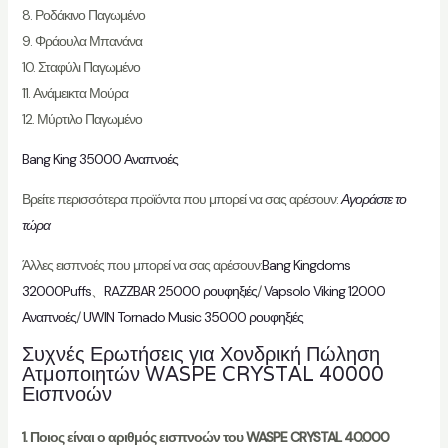
8. Ροδάκινο Παγωμένο
9. Φράουλα Μπανάνα
10. Σταφύλι Παγωμένο
11. Ανάμεικτα Μούρα
12. Μύρτιλο Παγωμένο
Bang King 35000 Αναπνοές
Βρείτε περισσότερα προϊόντα που μπορεί να σας αρέσουν:
Αγοράστε το
τώρα
Άλλες εισπνοές που μπορεί να σας αρέσουν:
Bang Kingdoms
32000Puffs
、
RAZZBAR 25000 ρουφηξιές
/
Vapsolo Viking 12000
Αναπνοές
/
UWIN Tornado Music 35000 ρουφηξιές
Συχνές Ερωτήσεις για Χονδρική Πώληση
Ατμοποιητών WASPE CRYSTAL 40000
Εισπνοών
1. Ποιος είναι ο αριθμός εισπνοών του WASPE CRYSTAL 40.000