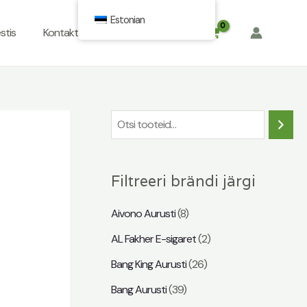
Estonian
stis
Kontakt
KKK
$
0.00
O
t
s
Filtreeri brändi järgi
i
n
Aivono Aurusti
(8)
g
AL Fakher E-sigaret
(2)
Bang King Aurusti
(26)
Bang Aurusti
(39)