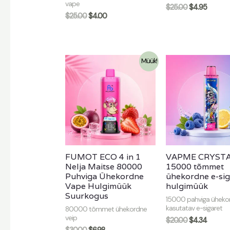
vape
$
25.00
$
4.95
$
25.00
$
4.00
Müük!
FUMOT ECO 4 in 1
VAPME CRYST
Nelja Maitse 80000
15000 tõmmet
Puhviga Ühekordne
ühekordne e-sig
Vape Hulgimüük
hulgimüük
Suurkogus
15000 pahviga ühekor
kasutatav e-sigaret
80000 tõmmet ühekordne
veip
$
20.00
$
4.34