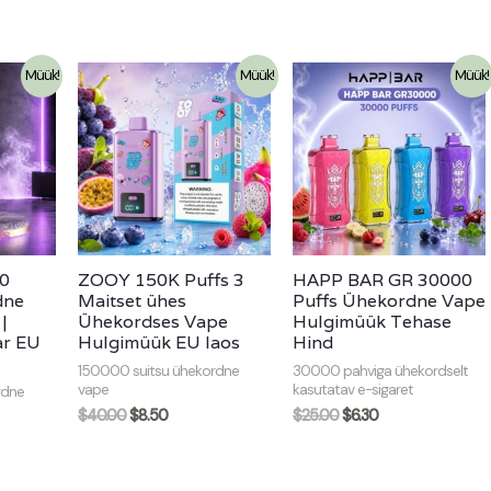
Müük!
Müük!
Müük!
0
ZOOY 150K Puffs 3
HAPP BAR GR 30000
dne
Maitset ühes
Puffs Ühekordne Vape
|
Ühekordses Vape
Hulgimüük Tehase
ar EU
Hulgimüük EU laos
Hind
150000 suitsu ühekordne
30000 pahviga ühekordselt
vape
kasutatav e-sigaret
rdne
$
40.00
$
8.50
$
25.00
$
6.30