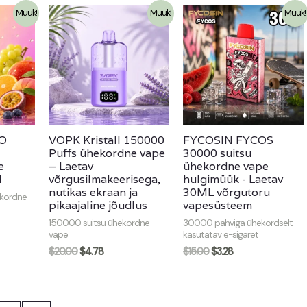
Müük!
Müük!
Müük!
O
VOPK Kristall 150000
FYCOSIN FYCOS
Puffs ühekordne vape
30000 suitsu
e
– Laetav
ühekordne vape
d
võrgusilmakeerisega,
hulgimüük - Laetav
nutikas ekraan ja
30ML võrgutoru
kordne
pikaajaline jõudlus
vapesüsteem
150000 suitsu ühekordne
30000 pahviga ühekordselt
vape
kasutatav e-sigaret
$
20.00
$
4.78
$
15.00
$
3.28