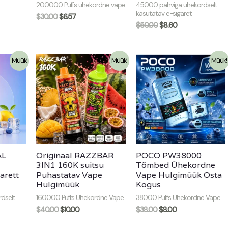
200000 Puffs ühekordne vape
45000 pahviga ühekordselt
kasutatav e-sigaret
$
30.00
$
6.57
$
50.00
$
8.60
Müük!
Müük!
Müük!
AL
Originaal RAZZBAR
POCO PW38000
3IN1 160K suitsu
Tõmbed Ühekordne
arett
Puhastatav Vape
Vape Hulgimüük Osta
Hulgimüük
Kogus
dselt
160000 Puffs Ühekordne Vape
38000 Puffs Ühekordne Vape
$
40.00
$
10.00
$
38.00
$
8.00