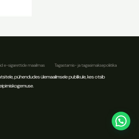
Tere tulemast Vapebulkp
d e-sigarettide maailmas
Tagastamis- ja tagasimaksepoliitika
Tere! Võta Mandyga WhatsAppi kaudu
sitele, pühendudes ülemaailmsele publikule, kes otsib
ühendust uue tellimuse kupongi
 veipimiskogemuse.
saamiseks
Telli kohe