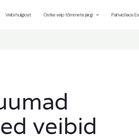
Veibi hulgiost
Ostke veip tõmmete järgi
Pahvid laos Ee
kuumad
ed veibid