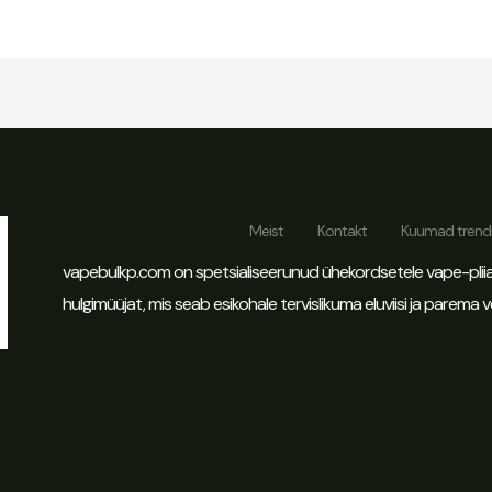
Meist
Kontakt
Kuumad trendi
vapebulkp.com on spetsialiseerunud ühekordsetele vape-pliiat
hulgimüüjat, mis seab esikohale tervislikuma eluviisi ja parema