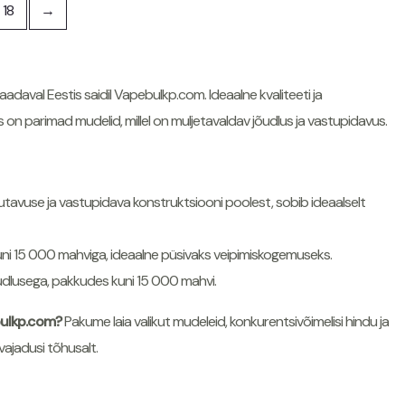
18
→
adaval Eestis saidil Vapebulkp.com. Ideaalne kvaliteeti ja
s on parimad mudelid, millel on muljetavaldav jõudlus ja vastupidavus.
vuse ja vastupidava konstruktsiooni poolest, sobib ideaalselt
uni 15 000 mahviga, ideaalne püsivaks veipimiskogemuseks.
õudlusega, pakkudes kuni 15 000 mahvi.
bulkp.com?
Pakume laia valikut mudeleid, konkurentsivõimelisi hindu ja
vajadusi tõhusalt.