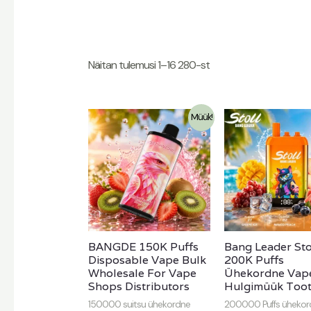
Näitan tulemusi 1–16 280-st
Müük!
BANGDE 150K Puffs
Bang Leader Sto
Disposable Vape Bulk
200K Puffs
Wholesale For Vape
Ühekordne Vap
Shops Distributors
Hulgimüük Toot
150000 suitsu ühekordne
200000 Puffs ühekor