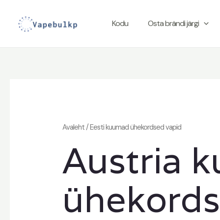
Mine
sisu
Kodu
Osta brändi järgi
juurde
Avaleht
/ Eesti kuumad ühekordsed vapid
Austria 
ühekords