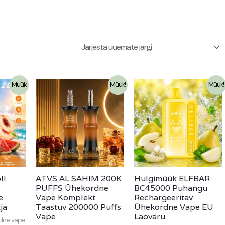
Müük!
Müük!
Müük!
ll
ATVS AL SAHIM 200K
Hulgimüük ELFBAR
PUFFS Ühekordne
BC45000 Puhangu
e
Vape Komplekt
Rechargeeritav
ja
Taastuv 200000 Puffs
Ühekordne Vape EU
Vape
Laovaru
dne vape