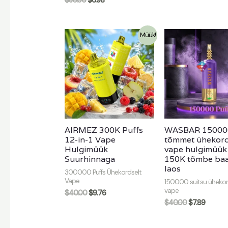
$
30.00
$
6.98
Müük!
AIRMEZ 300K Puffs
WASBAR 15000
12-in-1 Vape
tõmmet ühekor
Hulgimüük
vape hulgimüük 
Suurhinnaga
150K tõmbe ba
laos
300000 Puffs Ühekordselt
Vape
150000 suitsu üheko
vape
$
40.00
$
9.76
$
40.00
$
7.89