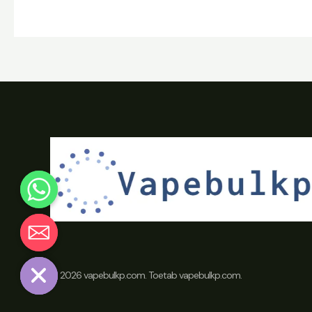
Chaty
Hide
© 2026 vapebulkp.com. Toetab vapebulkp.com.