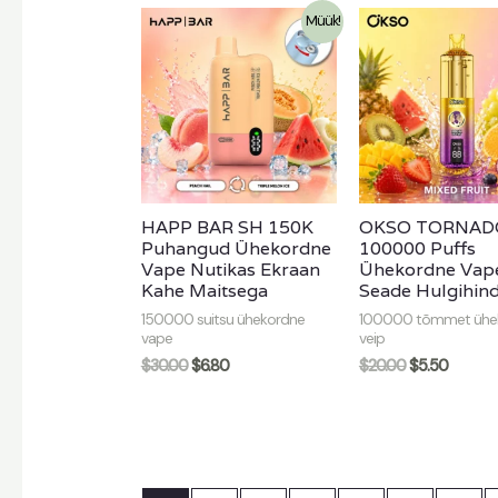
Müük!
HAPP BAR SH 150K
OKSO TORNAD
Puhangud Ühekordne
100000 Puffs
Vape Nutikas Ekraan
Ühekordne Vap
Kahe Maitsega
Seade Hulgihin
150000 suitsu ühekordne
100000 tõmmet ühe
vape
veip
$
30.00
$
6.80
$
20.00
$
5.50