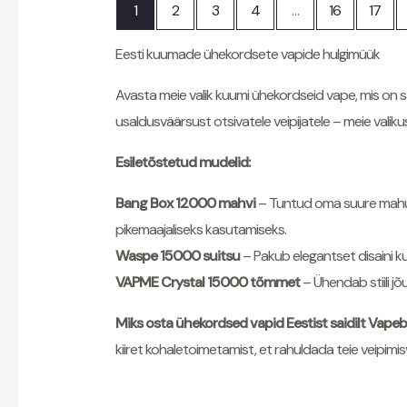
1
2
3
4
…
16
17
Eesti kuumade ühekordsete vapide hulgimüük
Avasta meie valik kuumi ühekordseid vape, mis on sa
usaldusväärsust otsivatele veipijatele – meie valiku
Esiletõstetud mudelid:
Bang Box 12000 mahvi
– Tuntud oma suure mahuta
pikemaajaliseks kasutamiseks.
Waspe 15000 suitsu
– Pakub elegantset disaini k
VAPME Crystal 15000 tõmmet
– Ühendab stiili j
Miks osta ühekordsed vapid Eestist saidilt Vape
kiiret kohaletoimetamist, et rahuldada teie veipimis