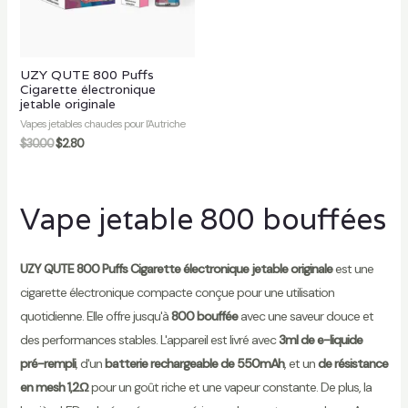
r
UZY QUTE 800 Puffs
Cigarette électronique
jetable originale
Vapes jetables chaudes pour l'Autriche
$
30.00
$
2.80
Vape jetable 800 bouffées
UZY QUTE 800 Puffs Cigarette électronique jetable originale
est une
cigarette électronique compacte conçue pour une utilisation
quotidienne. Elle offre jusqu'à
800 bouffée
avec une saveur douce et
des performances stables. L'appareil est livré avec
3ml de e-liquide
pré-rempli
, d'un
batterie rechargeable de 550mAh
, et un
de résistance
en mesh 1,2Ω
pour un goût riche et une vapeur constante. De plus, la