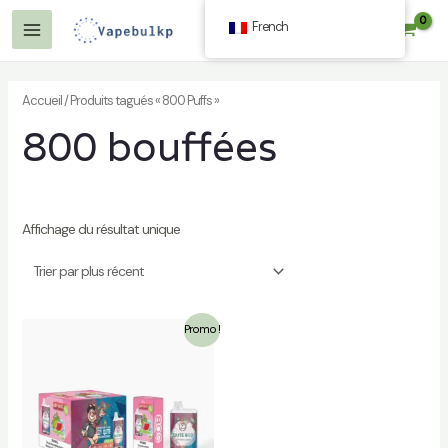
Aller
French
$
0.00
au
Menu
contenu
Principal
Accueil
/ Produits tagués « 800 Puffs »
800 bouffées
r
Affichage du résultat unique
r
Promo !