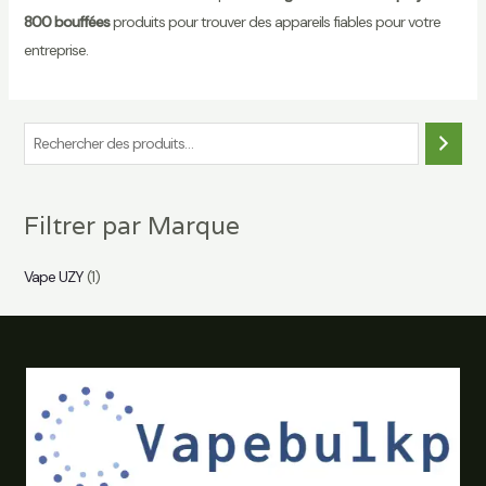
800 bouffées
produits pour trouver des appareils fiables pour votre
entreprise.
R
e
c
Filtrer par Marque
h
e
Vape UZY
(1)
r
c
h
e
r