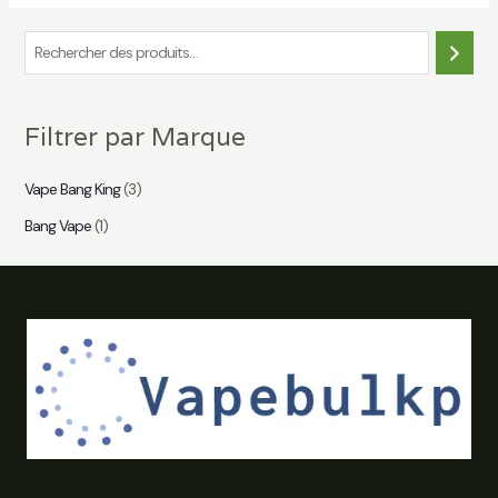
R
e
c
Filtrer par Marque
h
e
Vape Bang King
(3)
r
Bang Vape
(1)
c
h
e
r