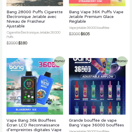
Bang 28000 Puffs Cigarette
Bang Vape 36K Puffs Vape
Électronique Jetable avec
Jetable Premium Glace
Niveau de Fraîcheur
Réglable
r
Ajustable
Vape jetable 36000 bouffées
Cigarette Électronique Jetable 28000
$
20.00
$
6.05
Puffs
$
20.00
$
3.80
Promo !
Promo !
Vape Bang 36k Bouffées
Grande bouffée de vape
Écran LCD Reconnaissance
Bang Vape 36000 bouffées
d'empreintes digitales Vape
Vape jetable 36000 bouffées