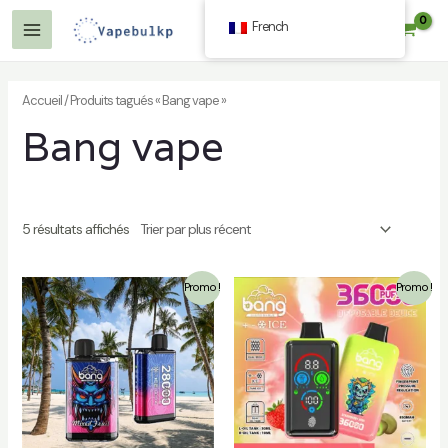
Aller
French
$
0.00
au
Menu
contenu
Principal
Accueil
/ Produits tagués « Bang vape »
Bang vape
r
5 résultats affichés
Promo !
Promo !
r