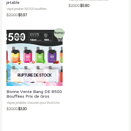
jetable
$
20.00
$
5.80
Vape jetable 36000 bouffées
$
20.00
$
5.97
Promo !
RUPTURE DE STOCK
Bonne Vente Bang DE 8500
Bouffées Prix de Gros
Vapes jetables chaudes pour l'Autriche
$
20.00
$
3.30