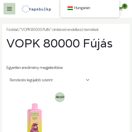
Tartalom
Hungarian
$
0.00
kihagyása
Főmenü
Főoldal
/ “VOPK 80000 Puffs” címkével rendelkező termékek
VOPK 80000 Fújás
Egyetlen eredmény megjelenítése
Akció!