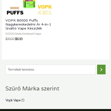
VOPK 80000 Puffs
Nagykereskedelmi Ár 4-in-1
Ízváltó Vape Készülék
80000 Szívás Eldobható Vape
$
30.00
$
6.30
K
e
r
Szűrő Márka szerint
e
s
Vopk Vape
(1)
é
s