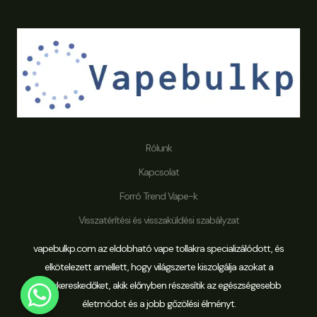
Rólunk
Kapcsolat
Forró Trend Vape-k
Visszatérítési és visszaküldési szabályzat
vapebulkp.com az eldobható vape tollakra specializálódott, és
elkötelezett amellett, hogy világszerte kiszolgálja azokat a
nagykereskedőket, akik előnyben részesítik az egészségesebb
életmódot és a jobb gőzölési élményt.