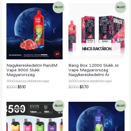
Akció!
Akció!
NINCS RAKTÁRON
Nagykereskedelmi RandM
Bang Box 12000 Slukk Jó
Vape 9000 Slukk
Vape Magyarország
Magyarország
Nagykereskedelmi Ár
9000 slukszos eldobható vape
12000 szívásos eldobható vape
$
20.00
$
5.10
$
20.00
$
3.70
Akció!
Akció!