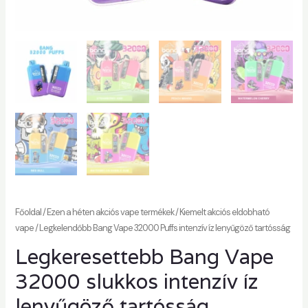
Főoldal
/
Ezen a héten akciós vape termékek
/
Kiemelt akciós eldobható
vape
/ Legkelendőbb Bang Vape 32000 Puffs intenzív íz lenyűgöző tartósság
Legkeresettebb Bang Vape
32000 slukkos intenzív íz
lenyűgöző tartósság