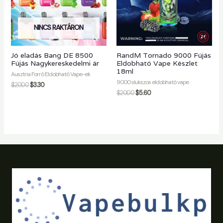
NINCS RAKTÁRON
Jó eladás Bang DE 8500
RandM Tornado 9000 Fújás
Fújás Nagykereskedelmi ár
Eldobható Vape Készlet
18ml
Ausztria Forró Eldobható Vape-ek
9000 slukszos eldobható vape
$
20.00
$
3.30
$
20.00
$
5.60