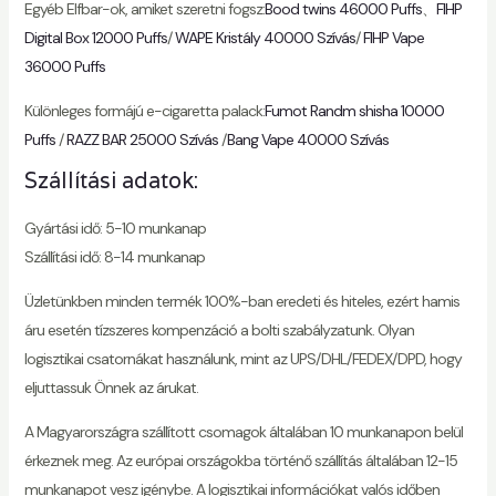
Egyéb Elfbar-ok, amiket szeretni fogsz:
Bood twins 46000 Puffs
、
FIHP
Digital Box 12000 Puffs
/
WAPE Kristály 40000 Szívás
/
FIHP Vape
36000 Puffs
Különleges formájú e-cigaretta palack:
Fumot Randm shisha 10000
Puffs
/
RAZZ BAR 25000 Szívás
/
Bang Vape 40000 Szívás
Szállítási adatok:
Gyártási idő: 5-10 munkanap
Szállítási idő: 8-14 munkanap
Üzletünkben minden termék 100%-ban eredeti és hiteles, ezért hamis
áru esetén tízszeres kompenzáció a bolti szabályzatunk. Olyan
logisztikai csatornákat használunk, mint az UPS/DHL/FEDEX/DPD, hogy
eljuttassuk Önnek az árukat.
A Magyarországra szállított csomagok általában 10 munkanapon belül
érkeznek meg. Az európai országokba történő szállítás általában 12-15
munkanapot vesz igénybe. A logisztikai információkat valós időben