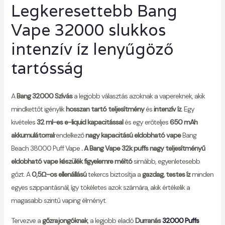
Legkeresettebb Bang
Vape 32000 slukkos
intenzív íz lenyűgöző
tartósság
A
Bang 32000 Szívás
a legjobb választás azoknak a vapereknek, akik
mindkettőt igénylik
hosszan tartó teljesítmény
és
intenzív íz
. Egy
kivételes
32 ml-es e-liquid kapacitással
és egy erőteljes
650 mAh
akkumulátorral
rendelkező
nagy kapacitású eldobható vape
Bang
Beach 38000 Puff Vape
. A Bang Vape 32k puffs nagy teljesítményű
eldobható vape készülék figyelemre méltó
simább, egyenletesebb
gőzt. A
0,5Ω-os ellenállású
tekercs biztosítja a
gazdag, testes íz
minden
egyes szippantásnál, így tökéletes azok számára, akik értékelik a
magasabb szintű vaping élményt.
Tervezve a
gőzrajongóknak
, a legjobb eladó
Durranás
32000 Puffs