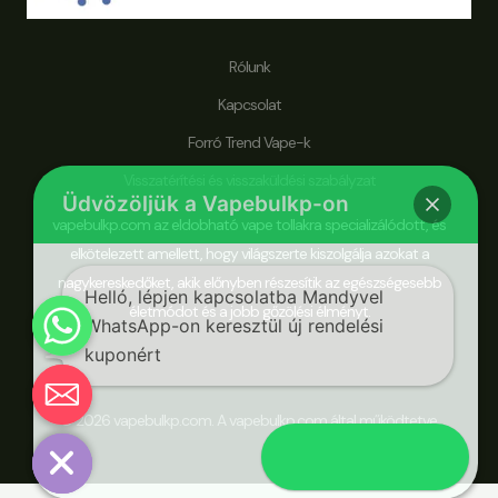
Rólunk
Kapcsolat
Forró Trend Vape-k
Visszatérítési és visszaküldési szabályzat
Üdvözöljük a Vapebulkp-on
vapebulkp.com az eldobható vape tollakra specializálódott, és
elkötelezett amellett, hogy világszerte kiszolgálja azokat a
nagykereskedőket, akik előnyben részesítik az egészségesebb
Helló, lépjen kapcsolatba Mandyvel
életmódot és a jobb gőzölési élményt.
WhatsApp-on keresztül új rendelési
kuponért
Chaty
© 2026 vapebulkp.com. A vapebulkp.com által működtetve.
Hide
Rendelj most