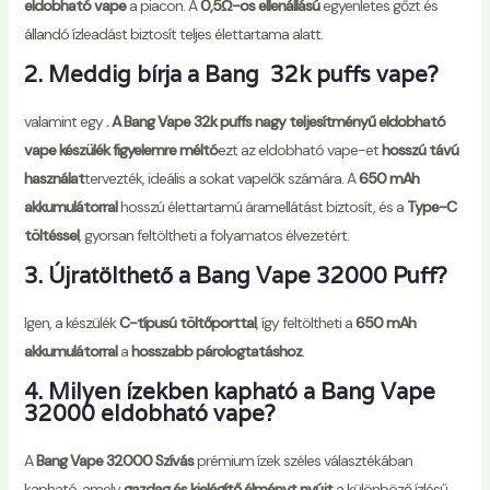
eldobható vape
a piacon. A
0,5Ω-os ellenállású
egyenletes gőzt és
állandó ízleadást biztosít teljes élettartama alatt.
2. Meddig bírja a Bang 32k puffs vape?
valamint egy
. A Bang Vape 32k puffs nagy teljesítményű eldobható
vape készülék figyelemre méltó
ezt az eldobható vape-et
hosszú távú
használat
tervezték, ideális a sokat vapelők számára. A
650 mAh
akkumulátorral
hosszú élettartamú áramellátást biztosít, és a
Type-C
töltéssel
, gyorsan feltöltheti a folyamatos élvezetért.
3. Újratölthető a Bang Vape 32000 Puff?
Igen, a készülék
C-típusú töltőporttal
, így feltöltheti a
650 mAh
akkumulátorral
a
hosszabb párologtatáshoz
.
4. Milyen ízekben kapható a Bang Vape
32000 eldobható vape?
A
Bang Vape 32000 Szívás
prémium ízek széles választékában
kapható, amely
gazdag és kielégítő élményt nyújt
a különböző ízlésű