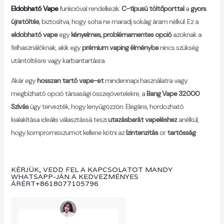
Eldobható Vape
funkcióval rendelkezik:
C-típusú töltőporttal
a
gyors
újratöltés
, biztosítva, hogy soha ne maradj sokáig áram nélkül. Ez a
eldobható vape
egy
kényelmes, problémamentes opció
azoknak a
felhasználóknak, akik egy
prémium vaping élménybe
nincs szükség
utántöltésre vagy karbantartásra.
Akár egy
hosszan tartó vape-et
mindennapi használatra vagy
megbízható opció társasági összejövetelekre, a
Bang Vape 32000
Szívás
úgy tervezték, hogy lenyűgözzön. Elegáns, hordozható
kialakítása ideális választássá teszi
utazásbarát vapeléshez
anélkül,
hogy kompromisszumot kellene kötni az
ízintenzitás
or
tartósság
.
KÉRJÜK, VEDD FEL A KAPCSOLATOT MANDY
WHATSAPP-JÁN A KEDVEZMÉNYES
ÁRÉRT
+8618077105796