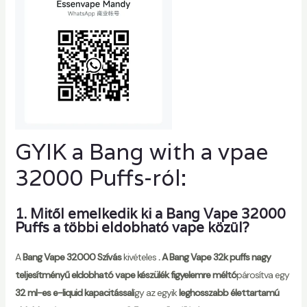
GYIK a Bang with a vpae
32000 Puffs-ról:
1. Mitől emelkedik ki a Bang Vape 32000
Puffs a többi eldobható vape közül?
A
Bang Vape 32000 Szívás
kivételes
. A Bang Vape 32k puffs nagy
teljesítményű eldobható vape készülék figyelemre méltó
párosítva egy
32 ml-es e-liquid kapacitással
így az egyik
leghosszabb élettartamú