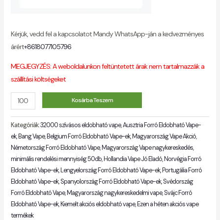
Kérjük, vedd fel a kapcsolatot Mandy WhatsApp-ján a kedvezményes
árért
+8618077105796
MEGJEGYZÉS: A weboldalunkon feltüntetett árak nem tartalmazzák a
szállítási költségeket
Mennyiség
Kosárba Teszem
Kategóriák:
32000 szívásos eldobható vape
,
Ausztria Forró Eldobható Vape-
ek
,
Bang Vape
,
Belgium Forró Eldobható Vape-ek
,
Magyarország Vape Akció
,
Németország Forró Eldobható Vape
,
Magyarország Vape nagykereskedés
,
minimális rendelési mennyiség 50db
,
Hollandia Vape Jó Eladó
,
Norvégia Forró
Eldobható Vape-ek
,
Lengyelország Forró Eldobható Vape-ek
,
Portugália Forró
Eldobható Vape-ek
,
Spanyolország Forró Eldobható Vape-ek
,
Svédország
Forró Eldobható Vape
,
Magyarország nagykereskedelmi vape
,
Svájc Forró
Eldobható Vape-ek
,
Kiemelt akciós eldobható vape
,
Ezen a héten akciós vape
termékek