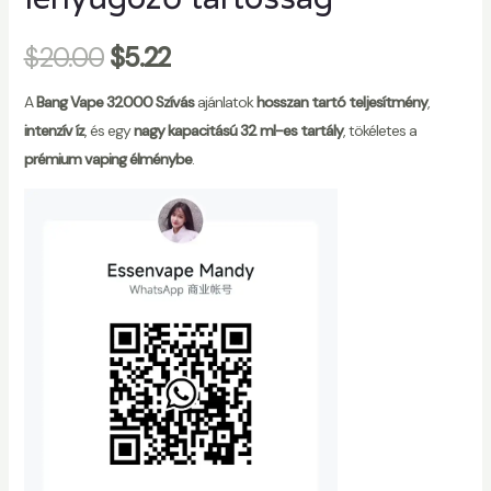
$
20.00
$
5.22
A
Bang Vape 32000 Szívás
ajánlatok
hosszan tartó teljesítmény
,
intenzív íz
, és egy
nagy kapacitású 32 ml-es tartály
, tökéletes a
prémium vaping élménybe
.