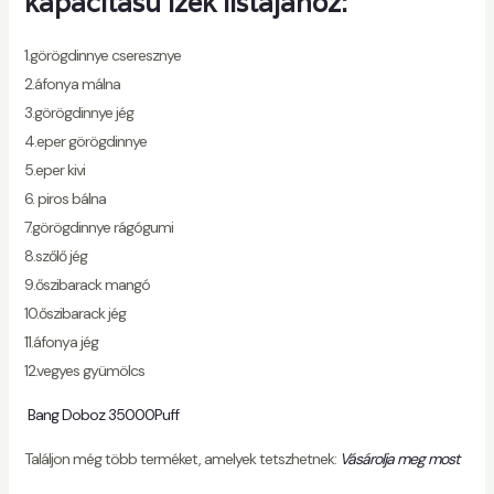
kapacitású ízek listájához:
1.görögdinnye cseresznye
2.áfonya málna
3.görögdinnye jég
4.eper görögdinnye
5.eper kivi
6. piros bálna
7.görögdinnye rágógumi
8.szőlő jég
9.őszibarack mangó
10.őszibarack jég
11.áfonya jég
12.vegyes gyümölcs
Bang Doboz 35000Puff
Találjon még több terméket, amelyek tetszhetnek:
Vásárolja meg most