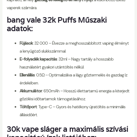
vaperek számára.
bang vale 32k Puffs Műszaki
adatok:
Fújások
: 32 000 – Élvezze a meghosszabbított vaping élményt
a lenyűgöző slukkszámmal.
E-folyadék kapacitás
: 32ml – Nagy tartály a hosszabb
használatért gyakori utántöltés nélkül.
Ellenállás
: 0.5Ω – Optimalizálva a lágy gőztermelés és gazdag íz
érdekében.
Akkumulátor
: 650mAh – Hosszú élettartamú energia a kiterjedt
gőzölési időtartamok támogatásához.
Töltőport
: Type-C – Gyors és hatékony újratöltés a minimális
állásidőért.
30k vape sláger a maximális szívási