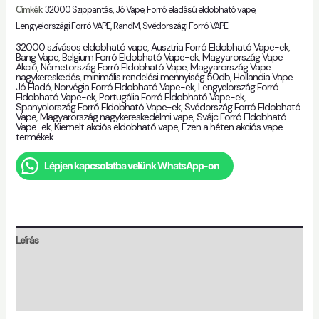
Címkék:
32000 Szippantás
,
Jó Vape
,
Forró eladású eldobható vape
,
Lengyelországi Forró VAPE
,
RandM
,
Svédországi Forró VAPE
32000 szívásos eldobható vape
,
Ausztria Forró Eldobható Vape-ek
,
Bang Vape
,
Belgium Forró Eldobható Vape-ek
,
Magyarország Vape
Akció
,
Németország Forró Eldobható Vape
,
Magyarország Vape
nagykereskedés
,
minimális rendelési mennyiség 50db
,
Hollandia Vape
Jó Eladó
,
Norvégia Forró Eldobható Vape-ek
,
Lengyelország Forró
Eldobható Vape-ek
,
Portugália Forró Eldobható Vape-ek
,
Spanyolország Forró Eldobható Vape-ek
,
Svédország Forró Eldobható
Vape
,
Magyarország nagykereskedelmi vape
,
Svájc Forró Eldobható
Vape-ek
,
Kiemelt akciós eldobható vape
,
Ezen a héten akciós vape
termékek
Lépjen kapcsolatba velünk WhatsApp-on
Leírás
További információk
Vélemények (0)