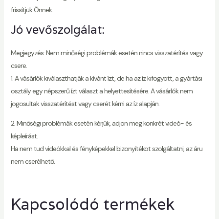
frissítjük Önnek.
Jó vevőszolgálat:
Megjegyzés: Nem minőségi problémák esetén nincs visszatérítés vagy
csere.
1. A vásárlók kiválaszthatják a kívánt ízt, de ha az íz kifogyott, a gyártási
osztály egy népszerű ízt választ a helyettesítésére. A vásárlók nem
jogosultak visszatérítést vagy cserét kérni az íz alapján.
2. Minőségi problémák esetén kérjük, adjon meg konkrét videó- és
képleírást.
Ha nem tud videókkal és fényképekkel bizonyítékot szolgáltatni, az áru
nem cserélhető.
Kapcsolódó termékek