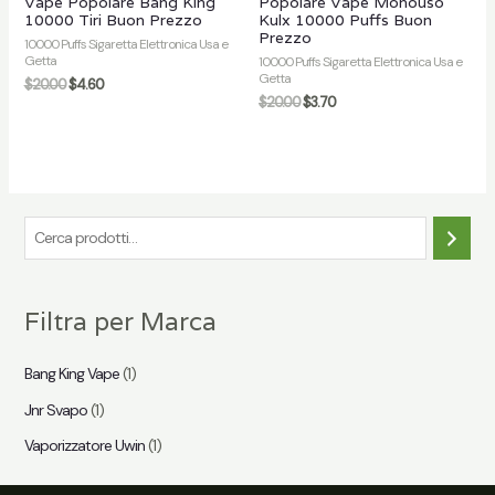
Vape Popolare Bang King
Popolare Vape Monouso
10000 Tiri Buon Prezzo
Kulx 10000 Puffs Buon
Prezzo
10000 Puffs Sigaretta Elettronica Usa e
Getta
10000 Puffs Sigaretta Elettronica Usa e
Getta
$
20.00
$
4.60
$
20.00
$
3.70
C
e
r
Filtra per Marca
c
a
Bang King Vape
(1)
Jnr Svapo
(1)
Vaporizzatore Uwin
(1)