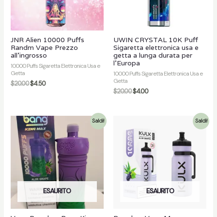
JNR Alien 10000 Puffs
UWIN CRYSTAL 10K Puff
Randm Vape Prezzo
Sigaretta elettronica usa e
all'ingrosso
getta a lunga durata per
l'Europa
10000 Puffs Sigaretta Elettronica Usa e
Getta
10000 Puffs Sigaretta Elettronica Usa e
Getta
$
20.00
$
4.50
$
20.00
$
4.00
Saldi!
Saldi!
ESAURITO
ESAURITO