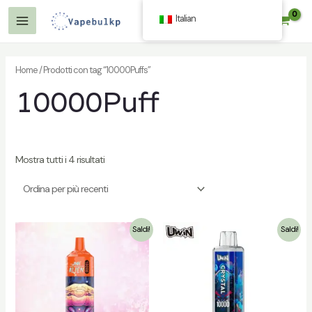
Vai
Italian
$
0.00
al
Menu
contenuto
Principale
Home
/ Prodotti con tag “10000Puffs”
10000Puff
Mostra tutti i 4 risultati
Saldi!
Saldi!