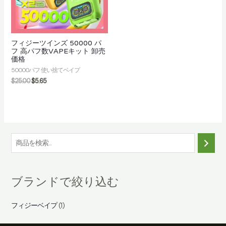
フィジーツインズ 50000 パ
フ 高パフ数VAPEキット 卸売
価格
50000パフ 使い捨てベイプ
$
25.00
$
5.65
検
索
ブランドで絞り込む
フィジーベイプ
(1)