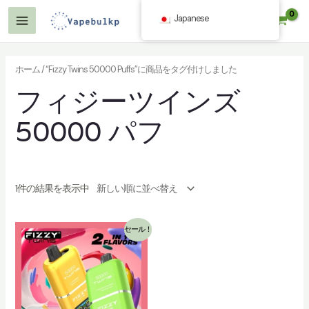
コ
Japanese
$
0.00
ン
メ
テ
イ
ン
ホーム
/ “Fizzy Twins 50000 Puffs”に商品をタグ付けしました
ツ
ン
フィジーツインズ
へ
メ
ス
50000 パフ
ニ
キ
ッ
ュ
プ
ー
1件の結果を表示中
セール！