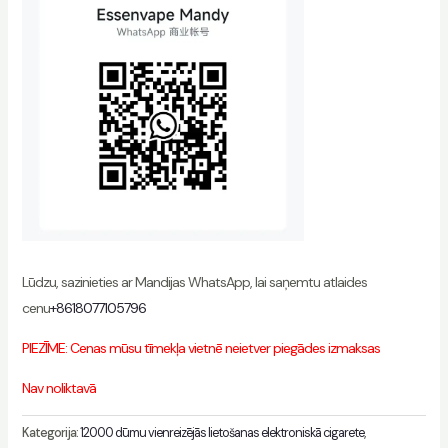
Lūdzu, sazinieties ar Mandijas WhatsApp, lai saņemtu atlaides
cenu
+8618077105796
PIEZĪME: Cenas mūsu tīmekļa vietnē neietver piegādes izmaksas
Nav noliktavā
Kategorija:
12000 dūmu vienreizējās lietošanas elektroniskā cigarete
,