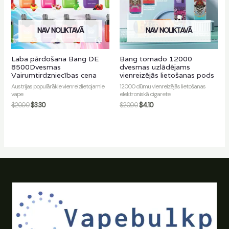
NAV NOLIKTAVĀ
NAV NOLIKTAVĀ
Laba pārdošana Bang DE
Bang tornado 12000
8500Dvesmas
dvesmas uzlādējams
Vairumtirdzniecības cena
vienreizējās lietošanas pods
Austrijas populārākie vienreizlietojamie
12000 dūmu vienreizējās lietošanas
vape
elektroniskā cigarete
$
20.00
$
3.30
$
20.00
$
4.10