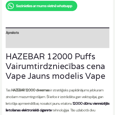
Sazinieties ar mums vietnē whatsapp
Apraksts
Atsauksmes (0)
HAZEBAR 12000 Puffs
Vairumtirdzniecības cena
Vape Jauns modelis Vape
Tas
HAZEBAR 12000 dvesmas
ir stratēģisks papildinājums jebkuram
zinošam mazumtirgotājam. Šī ierīce ir izstrādāta gan veiktspējai, gan
lietotāja apmierinātībai, nosakot jaunu etalonu
12000 dūmu vienreizējās
lietošanas elektroniskā cigarete
tehnoloģijai. Tās uzlabotā divu