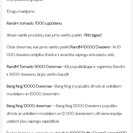
10.ogu maisījums
Randm tornado 7000 uzpūtienu
Atrast vairāk produktu, kas jums varētu patikt:
Pirkt tagad
Citas dvesmas, kas jums varētu patikt:
RandM 10000 Dvesieni
—Ar 10
000 dvesienu ietilpību šī ierīce ir iecienīta vapingu entuziastu vidū.
RandM Tornado 9000 Dvesmas
—Kā populārākajai e-cigaretei, Randm
ir 9000 dvesienu, lai jūs varētu baudīt
Bang King 10000 Dvesmas
—Bang King ir populārs zīmols ar unikāliem
modeļiem un 10000 dvesmām
Bang King 12000 dvesmas
—-Bang King 12000 Dvesieni ir populārs
zīmols ar unikāliem modeļiem un 12 000 dvesieniem, vēl viena iespēja
uzlabot jūsu vapingu vajadzības
Īpašas formas e-cigarešu pudele:
Kulx 10000 Puffs
/
Crystal Legend 600