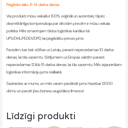
Piegādes laiks: 8-14 darba dienas
Visi produkti mūsu veikalā ir 100% oriģināli un autentiski, tāpēc
desmitkārtīga kompensācija par viltotām precēm ir mūsu veikala
politika. Mēs izmantojam tādus loģistikas kanālus kā
UPS/DHL/FEDEX/DPD, lai piegādātu preces jums.
Paciņām, kas tiek sūtītas uz Latviju, parasti nepieciešamas 10 darba
dienas, lai tās saņemtu. Sūtījumiem uz Eiropas valstīm parasti
nepieciešamas 12 līdz 15 darba dienas, lai tās saņemtu. Mēs atjaunināsim
loģistikas informāciju jums reāllaikā.
Sazinieties ar mums, un mēs varam piedāvāt jums Hazebar 12000
dūmu un pacelt jūsu biznesu augstākos līmeņos!
Līdzīgi produkti