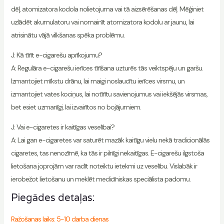
dēļ, atomizatora kodola nolietojuma vai tā aizsērēšanas dēļ. Mēģiniet
uzlādēt akumulatoru vai nomainīt atomizatora kodolu ar jaunu, lai
atrisinātu vājā vilkšanas spēka problēmu.
J: Kā tīrīt e-cigarešu aprīkojumu?
A: Regulāra e-cigarešu ierīces tīrīšana uzturēs tās veiktspēju un garšu.
Izmantojiet mīkstu drānu, lai maigi noslaucītu ierīces virsmu, un
izmantojiet vates kociņus, lai notīrītu savienojumus vai iekšējās virsmas,
bet esiet uzmanīgi, lai izvairītos no bojājumiem.
J: Vai e-cigaretes ir kaitīgas veselībai?
A: Lai gan e-cigaretes var saturēt mazāk kaitīgu vielu nekā tradicionālās
cigaretes, tas nenozīmē, ka tās ir pilnīgi nekaitīgas. E-cigarešu ilgstoša
lietošana joprojām var radīt noteiktu ietekmi uz veselību. Vislabāk ir
ierobežot lietošanu un meklēt medicīniskas speciālista padomu.
Piegādes detaļas:
Ražošanas laiks: 5-10 darba dienas