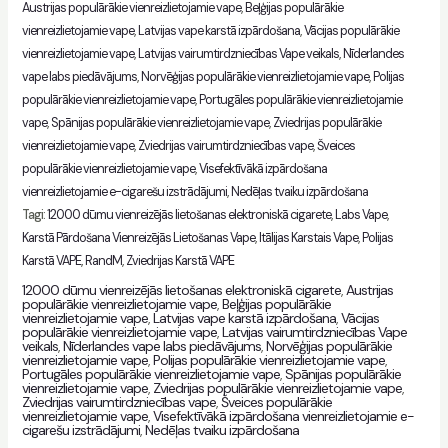
Austrijas populārākie vienreizlietojamie vape
,
Beļģijas populārākie
vienreizlietojamie vape
,
Latvijas vape karstā izpārdošana
,
Vācijas populārākie
vienreizlietojamie vape
,
Latvijas vairumtirdzniecības Vape veikals
,
Nīderlandes
vape labs piedāvājums
,
Norvēģijas populārākie vienreizlietojamie vape
,
Polijas
populārākie vienreizlietojamie vape
,
Portugāles populārākie vienreizlietojamie
vape
,
Spānijas populārākie vienreizlietojamie vape
,
Zviedrijas populārākie
vienreizlietojamie vape
,
Zviedrijas vairumtirdzniecības vape
,
Šveices
populārākie vienreizlietojamie vape
,
Visefektīvākā izpārdošana
vienreizlietojamie e-cigarešu izstrādājumi
,
Nedēļas tvaiku izpārdošana
Tagi:
12000 dūmu vienreizējās lietošanas elektroniskā cigarete
,
Labs Vape
,
Karstā Pārdošana Vienreizējās Lietošanas Vape
,
Itālijas Karstais Vape
,
Polijas
Karstā VAPE
,
RandM
,
Zviedrijas Karstā VAPE
12000 dūmu vienreizējās lietošanas elektroniskā cigarete
,
Austrijas
populārākie vienreizlietojamie vape
,
Beļģijas populārākie
vienreizlietojamie vape
,
Latvijas vape karstā izpārdošana
,
Vācijas
populārākie vienreizlietojamie vape
,
Latvijas vairumtirdzniecības Vape
veikals
,
Nīderlandes vape labs piedāvājums
,
Norvēģijas populārākie
vienreizlietojamie vape
,
Polijas populārākie vienreizlietojamie vape
,
Portugāles populārākie vienreizlietojamie vape
,
Spānijas populārākie
vienreizlietojamie vape
,
Zviedrijas populārākie vienreizlietojamie vape
,
Zviedrijas vairumtirdzniecības vape
,
Šveices populārākie
vienreizlietojamie vape
,
Visefektīvākā izpārdošana vienreizlietojamie e-
cigarešu izstrādājumi
,
Nedēļas tvaiku izpārdošana