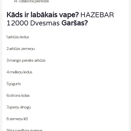
Uzlabota pieredze
Kāds ir labākais vape?
HAZEBAR
12000 Dvesmas
Garšas?
1.arbūzu ledus
2.arbūzs zemeņu
3.mango persiks arbūzs
4.melleņu ledus
5.jogurts
6.citrons kolas
7.upeņu vīnogu
8.zemeņu ličī
9.kivi pasiflora gvajava