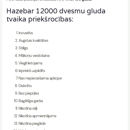
Hazebar 12000 dvesmu gluda
tvaika priekšrocības:
Inovatīvs
Augstas kvalitātes
Stilīgs
Mākoņu veidošana
Viegli lietojams
Iepriekš uzpildīts
Nav nepieciešama apkope
Diskrēts
Bez piepūles
Bagātīga garša
Nikotīna sāļi
Nikotīna apmierinājums
Nikotīna piegāde