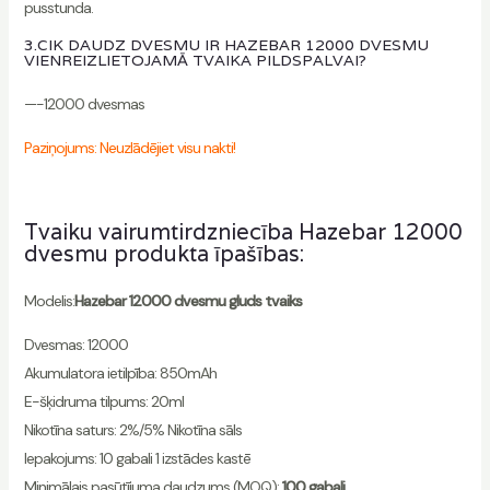
pusstunda.
3.CIK DAUDZ DVESMU IR HAZEBAR 12000 DVESMU
VIENREIZLIETOJAMĀ TVAIKA PILDSPALVAI?
—-12000 dvesmas
Paziņojums: Neuzlādējiet visu nakti!
Tvaiku vairumtirdzniecība Hazebar 12000
dvesmu produkta īpašības:
Modelis:
Hazebar 12000 dvesmu gluds tvaiks
Dvesmas: 12000
Akumulatora ietilpība: 850mAh
E-šķidruma tilpums: 20ml
Nikotīna saturs: 2%/5% Nikotīna sāls
Iepakojums: 10 gabali 1 izstādes kastē
Minimālais pasūtījuma daudzums (MOQ):
100 gabali