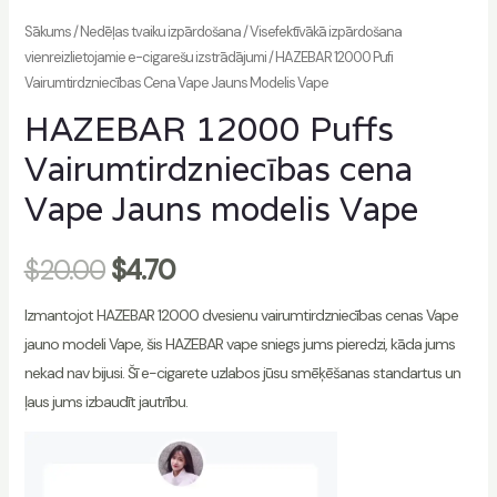
Sākums
/
Nedēļas tvaiku izpārdošana
/
Visefektīvākā izpārdošana
vienreizlietojamie e-cigarešu izstrādājumi
/ HAZEBAR 12000 Pufi
Vairumtirdzniecības Cena Vape Jauns Modelis Vape
HAZEBAR 12000 Puffs
Vairumtirdzniecības cena
Vape Jauns modelis Vape
$
20.00
$
4.70
Izmantojot HAZEBAR 12000 dvesienu vairumtirdzniecības cenas Vape
jauno modeli Vape, šis HAZEBAR vape sniegs jums pieredzi, kāda jums
nekad nav bijusi. Šī e-cigarete uzlabos jūsu smēķēšanas standartus un
ļaus jums izbaudīt jautrību.