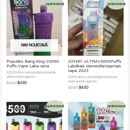
Izpārdošana!
Izpārdošana!
NAV NOLIKTAVĀ
Populārs Bang King 10000
JOYMY ULTRA15000Puffs
Puffs Vape Laba cena
Labākais vienreizlietojamais
vape 2023
10000 dūmu vienreizējās lietošanas
elektroniskā cigarete
15000 dūmu vienreizējās lietošanas
elektroniskā cigarete
$
20.00
$
4.60
$
20.00
$
4.50
Izpārdošana!
Izpārdošana!