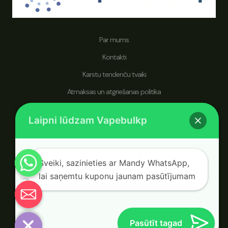
Par mums
Kontakti
Karstu tendenču tvaiki
Atmaksas un atgriešanas politika
vapebulkp.com specializējas vienreizlietojamos veipos, cenšoties
Laipni lūdzam Vapebulkp
apkalpot klientus visā pasaulē, kas meklē vairumtirgotāju, kurš dod
priekšroku veselīgākam dzīvesveidam un uzlabotai veipošanas
pieredzei.
Sveiki, sazinieties ar Mandy WhatsApp,
lai saņemtu kuponu jaunam pasūtījumam
© 2026 vapebulkp.com. Darbojas ar vapebulkp.com.
Chaty
Hide
Pasūtīt tagad