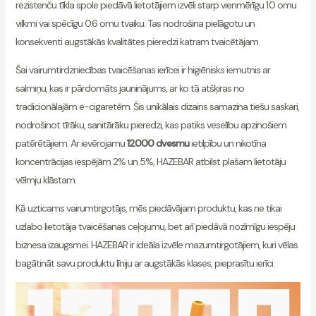
rezistenču tīkla spole piedāvā lietotājiem izvēli starp vienmērīgu 1.0 omu
vilkmi vai spēcīgu 0.6 omu tvaiku. Tas nodrošina pielāgotu un
konsekventi augstākās kvalitātes pieredzi katram tvaicētājam.
Šai vairumtirdzniecības tvaicēšanas ierīcei ir higiēnisks iemutnis ar
salmiņu, kas ir pārdomāts jauninājums, ar ko tā atšķiras no
tradicionālajām e-cigaretēm. Šis unikālais dizains samazina tiešu saskari,
nodrošinot tīrāku, sanitārāku pieredzi, kas patiks veselību apzinošiem
patērētājiem. Ar ievērojamu
12000 dvesmu
ietilpību un nikotīna
koncentrācijas iespējām 2% un 5%, HAZEBAR atbilst plašam lietotāju
vēlmju klāstam.
Kā uzticams vairumtirgotājs, mēs piedāvājam produktu, kas ne tikai
uzlabo lietotāja tvaicēšanas ceļojumu, bet arī piedāvā nozīmīgu iespēju
biznesa izaugsmei. HAZEBAR ir ideāla izvēle mazumtirgotājiem, kuri vēlas
bagātināt savu produktu līniju ar augstākās klases, pieprasītu ierīci.