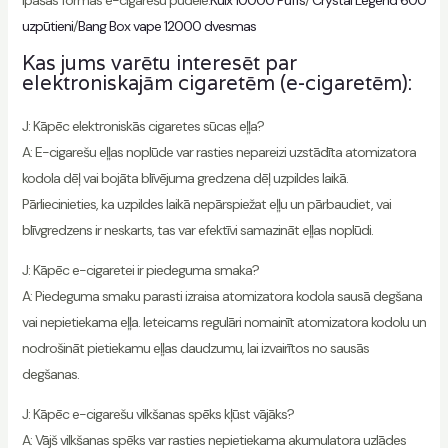
uzpūtieni
/
Bang Box vape 12000 dvesmas
Kas jums varētu interesēt par
elektroniskajām cigaretēm (e-cigaretēm):
J: Kāpēc elektroniskās cigaretes sūcas eļļa?
A: E-cigarešu eļļas noplūde var rasties nepareizi uzstādīta atomizatora
kodola dēļ vai bojāta blīvējuma gredzena dēļ uzpildes laikā.
Pārliecinieties, ka uzpildes laikā nepārspiežat eļļu un pārbaudiet, vai
blīvgredzens ir neskarts, tas var efektīvi samazināt eļļas noplūdi.
J: Kāpēc e-cigaretei ir piedeguma smaka?
A: Piedeguma smaku parasti izraisa atomizatora kodola sausā degšana
vai nepietiekama eļļa. Ieteicams regulāri nomainīt atomizatora kodolu un
nodrošināt pietiekamu eļļas daudzumu, lai izvairītos no sausās
degšanas.
J: Kāpēc e-cigarešu vilkšanas spēks kļūst vājāks?
A: Vājš vilkšanas spēks var rasties nepietiekama akumulatora uzlādes