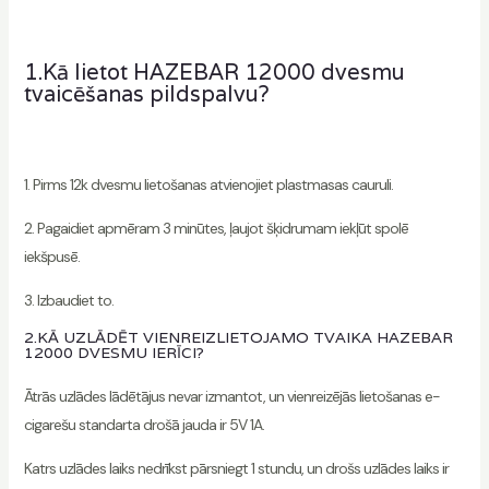
1.Kā lietot HAZEBAR 12000 dvesmu
tvaicēšanas pildspalvu?
1. Pirms 12k dvesmu lietošanas atvienojiet plastmasas cauruli.
2. Pagaidiet apmēram 3 minūtes, ļaujot šķidrumam iekļūt spolē
iekšpusē.
3. Izbaudiet to.
2.KĀ UZLĀDĒT VIENREIZLIETOJAMO TVAIKA HAZEBAR
12000 DVESMU IERĪCI?
Ātrās uzlādes lādētājus nevar izmantot, un vienreizējās lietošanas e-
cigarešu standarta drošā jauda ir 5V 1A.
Katrs uzlādes laiks nedrīkst pārsniegt 1 stundu, un drošs uzlādes laiks ir