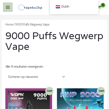
Spring
Dutch
$
0.00
naar
Hoofdmenu
de
inhoud
Home
/ 9000 Puffs Wegwerp Vape
9000 Puffs Wegwerp
Vape
n
Alle 9 resultaten weergeven
n
Sale!
Sale!