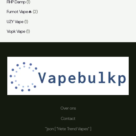
FIHP Damp
(1)
Fumot Vape🔥
(2)
UZY Vape
(1)
Vopk Vape
(1)
Over ons
Contact
```json [ "Hete Trend Vapes" ]