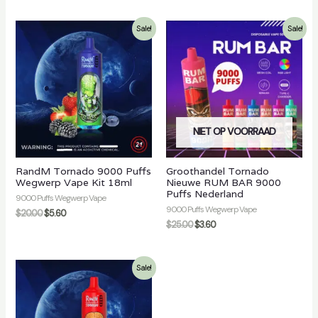
Sale!
Sale!
NIET OP VOORRAAD
RandM Tornado 9000 Puffs
Groothandel Tornado
Wegwerp Vape Kit 18ml
Nieuwe RUM BAR 9000
Puffs Nederland
9000 Puffs Wegwerp Vape
9000 Puffs Wegwerp Vape
$
20.00
$
5.60
$
25.00
$
3.60
Sale!