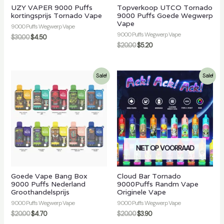
UZY VAPER 9000 Puffs
Topverkoop UTCO Tornado
kortingsprijs Tornado Vape
9000 Puffs Goede Wegwerp
Vape
9000 Puffs Wegwerp Vape
9000 Puffs Wegwerp Vape
$
30.00
$
4.50
$
20.00
$
5.20
Sale!
Sale!
NIET OP VOORRAAD
Goede Vape Bang Box
Cloud Bar Tornado
9000 Puffs Nederland
9000Puffs Randm Vape
Groothandelsprijs
Originele Vape
9000 Puffs Wegwerp Vape
9000 Puffs Wegwerp Vape
$
20.00
$
4.70
$
20.00
$
3.90