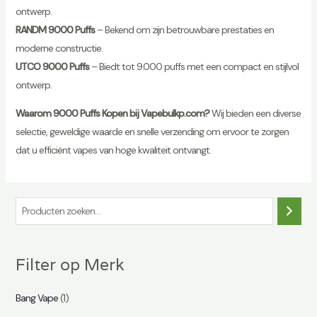
ontwerp.
RANDM 9000 Puffs
– Bekend om zijn betrouwbare prestaties en
moderne constructie.
UTCO 9000 Puffs
– Biedt tot 9.000 puffs met een compact en stijlvol
ontwerp.
Waarom 9000 Puffs Kopen bij Vapebulkp.com?
Wij bieden een diverse
selectie, geweldige waarde en snelle verzending om ervoor te zorgen
dat u efficiënt vapes van hoge kwaliteit ontvangt.
Z
o
e
Filter op Merk
k
e
Bang Vape
(1)
n