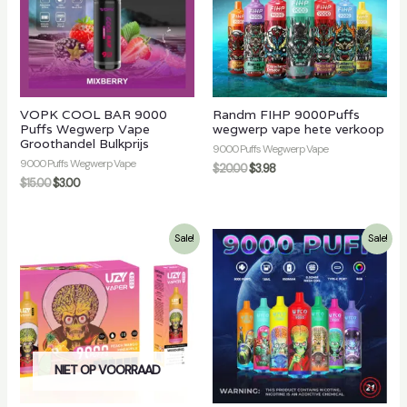
n
VOPK COOL BAR 9000
Randm FIHP 9000Puffs
Puffs Wegwerp Vape
wegwerp vape hete verkoop
Groothandel Bulkprijs
9000 Puffs Wegwerp Vape
9000 Puffs Wegwerp Vape
$
20.00
$
3.98
$
15.00
$
3.00
Sale!
Sale!
NIET OP VOORRAAD