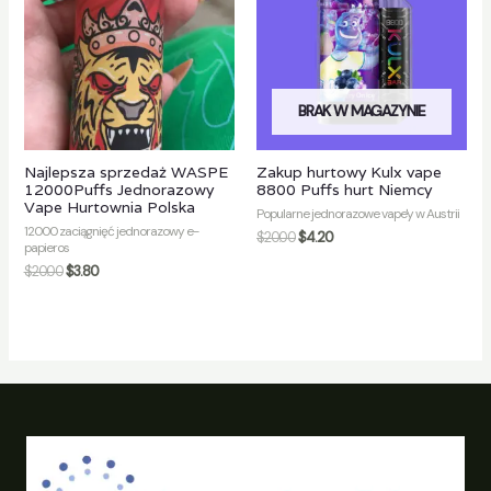
BRAK W MAGAZYNIE
Najlepsza sprzedaż WASPE
Zakup hurtowy Kulx vape
12000Puffs Jednorazowy
8800 Puffs hurt Niemcy
Vape Hurtownia Polska
Popularne jednorazowe vape'y w Austrii
12000 zaciągnięć jednorazowy e-
$
20.00
$
4.20
papieros
$
20.00
$
3.80