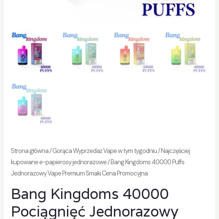
znik
Strona główna
/
Gorąca Wyprzedaż Vape w tym tygodniu
/
Najczęściej
kupowane e-papierosy jednorazowe
/ Bang Kingdoms 40000 Puffs
Jednorazowy Vape Premium Smaki Cena Promocyjna
Bang Kingdoms 40000
Pociągnięć Jednorazowy