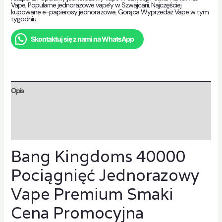
Vape
,
Popularne jednorazowe vape'y w Szwajcarii
,
Najczęściej
kupowane e-papierosy jednorazowe
,
Gorąca Wyprzedaż Vape w tym
tygodniu
Skontaktuj się z nami na WhatsApp
Opis
Informacje dodatkowe
Opinie ($1$)
Bang Kingdoms 40000
Pociągnięć Jednorazowy
Vape Premium Smaki
Cena Promocyjna