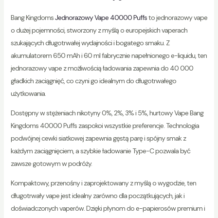
Bang Kingdoms
Jednorazowy Vape 40000 Puffs
to jednorazowy vape
o dużej pojemności, stworzony z myślą o europejskich vaperach
szukających długotrwałej wydajności i bogatego smaku. Z
akumulatorem 650 mAh i 60 ml fabrycznie napełnionego e-liquidu, ten
jednorazowy vape z możliwością ładowania zapewnia do 40 000
gładkich zaciągnięć, co czyni go idealnym do długotrwałego
użytkowania.
Dostępny w stężeniach nikotyny 0%, 2%, 3% i 5%, hurtowy Vape Bang
Kingdoms 40000 Puffs zaspokoi wszystkie preferencje. Technologia
podwójnej cewki siatkowej zapewnia gęstą parę i spójny smak z
każdym zaciągnięciem, a szybkie ładowanie Type-C pozwala być
zawsze gotowym w podróży.
Kompaktowy, przenośny i zaprojektowany z myślą o wygodzie, ten
długotrwały vape jest idealny zarówno dla początkujących, jak i
doświadczonych vaperów. Dzięki płynom do e-papierosów premium i