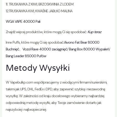
11. TRUSKAWKA Z KIWI, BRZOSKWINIA Z LODEM
12.TRUSKAWKA KWI, KWAŚNE JABŁKO MALINA
WGA VAPE 40000 Pali
Znajdź więcej produktów, które mogą Ci się spodobać:
Kup teraz
Inne Puffs, które mogą Ci się spodobać:
Aivono Fat Bear 80000
Buchnięć
、
Vozol Rave 40000 zaciągnięć
/
Bang Box 80000 Wypaleń
/
Bang Leader 85000 Pufów
Metody Wysyłki
W Vapebulkp.com współpracujemy z wiodącymi firmami kurierskimi,
takimi jak UPS, DHL, FedEx i DPD, aby zapewnić szybką i niezawodną
wysyłkę. W zależności od kraju docelowego wybieramy najbardziej
odpowiednią metodę wysyłki, aby Twoje zamówienie dotarło jak
najszybciej i najbezpieczniej.