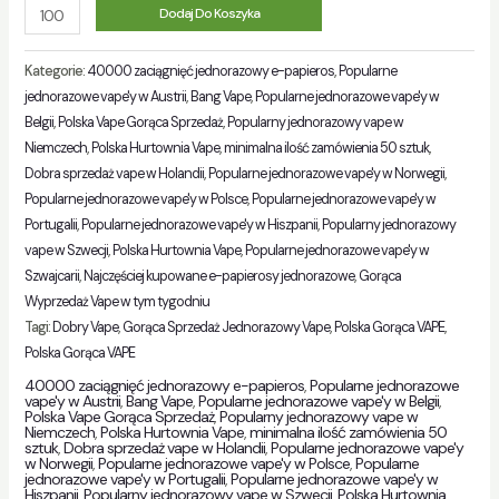
Ilość
Dodaj Do Koszyka
Kategorie:
40000 zaciągnięć jednorazowy e-papieros
,
Popularne
jednorazowe vape'y w Austrii
,
Bang Vape
,
Popularne jednorazowe vape'y w
Belgii
,
Polska Vape Gorąca Sprzedaż
,
Popularny jednorazowy vape w
Niemczech
,
Polska Hurtownia Vape
,
minimalna ilość zamówienia 50 sztuk
,
Dobra sprzedaż vape w Holandii
,
Popularne jednorazowe vape'y w Norwegii
,
Popularne jednorazowe vape'y w Polsce
,
Popularne jednorazowe vape'y w
Portugalii
,
Popularne jednorazowe vape'y w Hiszpanii
,
Popularny jednorazowy
vape w Szwecji
,
Polska Hurtownia Vape
,
Popularne jednorazowe vape'y w
Szwajcarii
,
Najczęściej kupowane e-papierosy jednorazowe
,
Gorąca
Wyprzedaż Vape w tym tygodniu
Tagi:
Dobry Vape
,
Gorąca Sprzedaż Jednorazowy Vape
,
Polska Gorąca VAPE
,
Polska Gorąca VAPE
40000 zaciągnięć jednorazowy e-papieros
,
Popularne jednorazowe
vape'y w Austrii
,
Bang Vape
,
Popularne jednorazowe vape'y w Belgii
,
Polska Vape Gorąca Sprzedaż
,
Popularny jednorazowy vape w
Niemczech
,
Polska Hurtownia Vape
,
minimalna ilość zamówienia 50
sztuk
,
Dobra sprzedaż vape w Holandii
,
Popularne jednorazowe vape'y
w Norwegii
,
Popularne jednorazowe vape'y w Polsce
,
Popularne
jednorazowe vape'y w Portugalii
,
Popularne jednorazowe vape'y w
Hiszpanii
,
Popularny jednorazowy vape w Szwecji
,
Polska Hurtownia