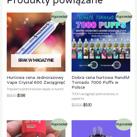
Wyprzedaż!
Wyprzedaż!
BRAK W MAGAZYNIE
Hurtowa cena Jednorazowy
Dobra cena hurtowa RandM
Vape Crystal 600 Zaciągnięć
Tornado 7000 Puffs w
Polsce
Popularne jednorazowe vape'y w Austrii
7000 zaciągnięć jednorazowy e-
$
13.00
$
1.98
papieros
$
20.00
$
5.10
Wyprzedaż!
Wyprzedaż!