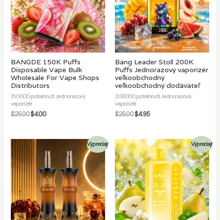
č
BANGDE 150K Puffs
Bang Leader Stoll 200K
Disposable Vape Bulk
Puffs Jednorazový vaporizér
Wholesale For Vape Shops
veľkoobchodný
Distributors
veľkoobchodný dodávateľ
150000 potiahnutí Jednorazový
200000 potiahnutí Jednorazová
vaporizér
vaporizér
$
25.00
$
4.00
$
25.00
$
4.95
Výpredaj!
Výpredaj!