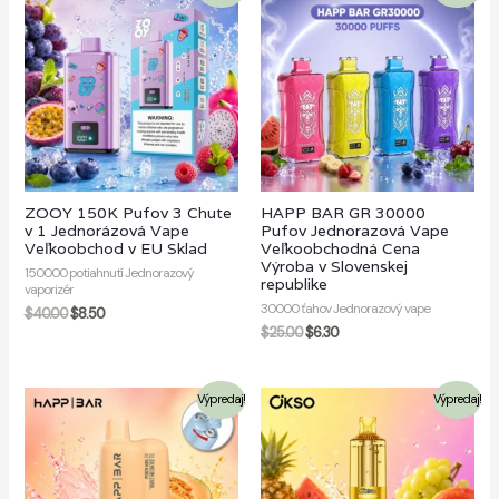
ZOOY 150K Pufov 3 Chute
HAPP BAR GR 30000
v 1 Jednorázová Vape
Pufov Jednorazová Vape
Veľkoobchod v EU Sklad
Veľkoobchodná Cena
Výroba v Slovenskej
150000 potiahnutí Jednorazový
republike
vaporizér
30000 ťahov Jednorazový vape
$
40.00
$
8.50
$
25.00
$
6.30
Výpredaj!
Výpredaj!