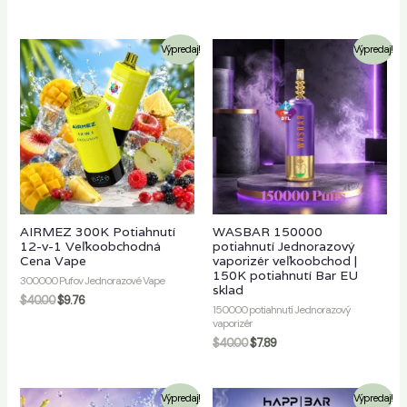
Výpredaj!
Výpredaj!
AIRMEZ 300K Potiahnutí
WASBAR 150000
12-v-1 Veľkoobchodná
potiahnutí Jednorazový
Cena Vape
vaporizér veľkoobchod |
150K potiahnutí Bar EU
300000 Pufov Jednorazové Vape
sklad
$
40.00
$
9.76
150000 potiahnutí Jednorazový
vaporizér
$
40.00
$
7.89
Výpredaj!
Výpredaj!