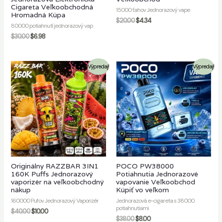
Cigareta Veľkoobchodná
15000 ťahov Jednorazový vape
Hromadná Kúpa
$
20.00
$
4.34
80000 potiahnutí jednorazový vap
$
30.00
$
6.98
Výpredaj!
Výpredaj!
Originálny RAZZBAR 3IN1
POCO PW38000
160K Puffs Jednorazový
Potiahnutia Jednorazové
vaporizér na veľkoobchodný
vapovanie Veľkoobchod
nákup
Kúpiť vo veľkom
160000 Pufov Jednorazový Vaporizér
Jednorazová e-cigareta s 38000
potiahnutiami
$
40.00
$
10.00
$
38.00
$
8.00