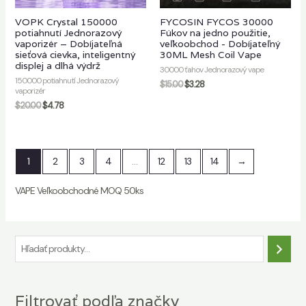
VOPK Crystal 150000
FYCOSIN FYCOS 30000
potiahnutí Jednorazový
Fúkov na jedno použitie,
vaporizér – Dobíjateľná
veľkoobchod - Dobíjateľný
sieťová cievka, inteligentný
30ML Mesh Coil Vape
displej a dlhá výdrž
30000 ťahov Jednorazový vape
150000 potiahnutí Jednorazový
$
15.00
$
3.28
vaporizér
$
20.00
$
4.78
1
2
3
4
…
12
13
14
→
VAPE Veľkoobchodné MOQ 50ks
H
ľ
a
Filtrovať podľa značky
d