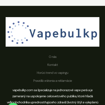
O nás
Kontakt
Horúci trend vo vapingu
Pravidlá vrátenia a reklamácie
Vitajte vo Vapebulkp
vapebulkp.com sa špecializuje na jednorazové vape perá a je
zameraný na uspokojenie celosvetového publika, ktoré hľadá
veľkoobchodníka uprednostňujúceho zdravší životný štýl a vylepšenú