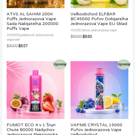
ATVS AL SAHIM 200K
Veľkoobchod ELFBAR
Puffs Jednorazová Vape
BC45000 Pufov Dobíjateľná
Sada Nabíjateľná 200000
Jednorazová Vape EU Sklad
Puffs Vape
45000 ťahov Jednorazový vape
200000 potiahnutí Jednorazová
$
50.00
$
8.60
vaporizér
$
30.00
$
6.57
Výpredaj!
Výpredaj!
FUMOT ECO 4 v 1 Štyri
VAPME CRYSTAL 15000
Chute 80000 Nádychov
Pufov Jednorazová Vape
Jednorazová Elektronická
Veľkoobchod