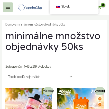
Preskočiť
Slovak
$
0.00
na
Hlavné
obsah
Menu
Domov
/ minimálne množstvo objednávky 50ks
minimálne množstvo
č
objednávky 50ks
Zobrazených 1–16 z 219 výsledkov
č
Výpredaj!
Výpredaj!