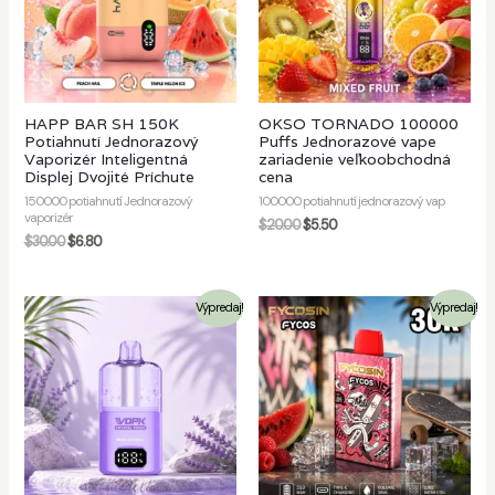
HAPP BAR SH 150K
OKSO TORNADO 100000
Potiahnutí Jednorazový
Puffs Jednorazové vape
Vaporizér Inteligentná
zariadenie veľkoobchodná
Displej Dvojité Príchute
cena
150000 potiahnutí Jednorazový
100000 potiahnutí jednorazový vap
vaporizér
$
20.00
$
5.50
$
30.00
$
6.80
Výpredaj!
Výpredaj!