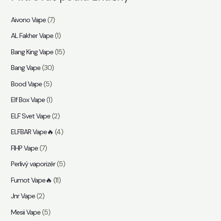
a
Aivono Vape
(7)
ť
AL Fakher Vape
(1)
Bang King Vape
(15)
Bang Vape
(30)
Bood Vape
(5)
Elf Box Vape
(1)
ELF Svet Vape
(2)
ELFBAR Vape🔥
(4)
FIHP Vape
(7)
Perlivý vaporizér
(5)
Fumot Vape🔥
(11)
Jnr Vape
(2)
Mesii Vape
(5)