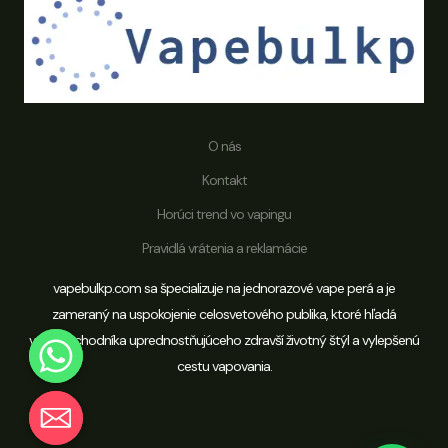
O nás
Kontakt
Horúci trend vo vapingu
Pravidlá vrátenia a reklamácie
vapebulkp.com sa špecializuje na jednorazové vape perá a je
zameraný na uspokojenie celosvetového publika, ktoré hľadá
veľkoobchodníka uprednostňujúceho zdravší životný štýl a vylepšenú
cestu vapovania.
Chaty
Hide