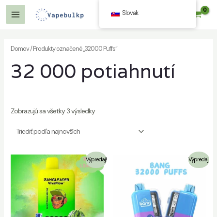
Preskočiť
Slovak
$
0.00
na
Hlavné
obsah
Menu
Domov
/ Produkty označené „32000 Puffs“
32 000 potiahnutí
č
Zobrazujú sa všetky 3 výsledky
č
Výpredaj!
Výpredaj!