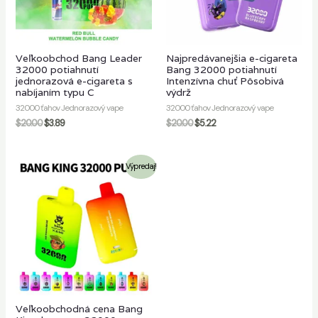
č
Veľkoobchod Bang Leader
Najpredávanejšia e-cigareta
32000 potiahnutí
Bang 32000 potiahnutí
jednorazová e-cigareta s
Intenzívna chuť Pôsobivá
nabíjaním typu C
výdrž
32000 ťahov Jednorazový vape
32000 ťahov Jednorazový vape
$
20.00
$
3.89
$
20.00
$
5.22
Výpredaj!
Veľkoobchodná cena Bang