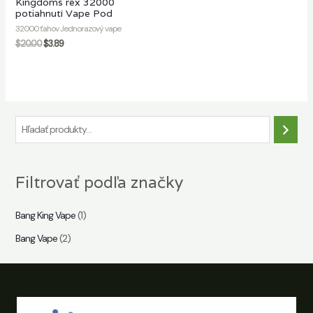
Kingdoms rex 32000
potiahnutí Vape Pod
32000 ťahov Jednorazový vape
$
20.00
$
3.89
H
ľ
a
Filtrovať podľa značky
d
a
Bang King Vape
(1)
ť
Bang Vape
(2)