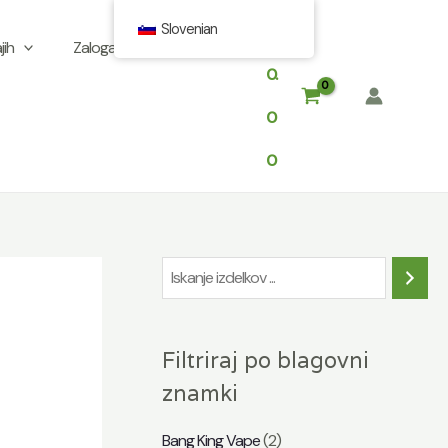
Slovenian
$
jih
Zaloga vdihov v Evropi
0.
0
0
I
s
k
Filtriraj po blagovni
a
znamki
n
j
Bang King Vape
(2)