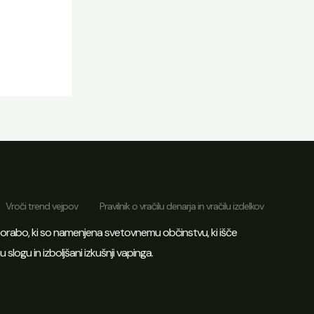
Vroči trend vejpov
Pravilnik o vračilu denarja in vračilu izdelkov
orabo, ki so namenjena svetovnemu občinstvu, ki išče
slogu in izboljšani izkušnji vapinga.