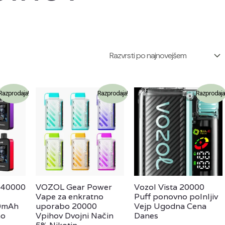
Razprodaja!
Razprodaja!
Razprodaja
 40000
VOZOL Gear Power
Vozol Vista 20000
Vape za enkratno
Puff ponovno polnljiv
00mAh
uporabo 20000
Vejp Ugodna Cena
no
Vpihov Dvojni Način
Danes