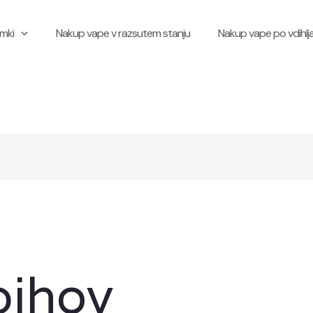
mki
Nakup vape v razsutem stanju
Nakup vape po vdihlja
pihov