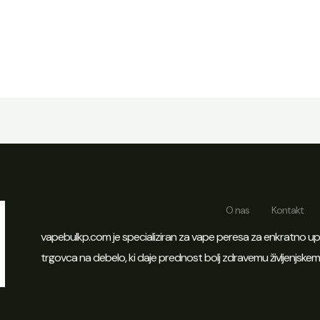
O nas
Kontakt
vapebulkp.com je specializiran za vape peresa za enkratno up
trgovca na debelo, ki daje prednost bolj zdravemu življenjskemu 