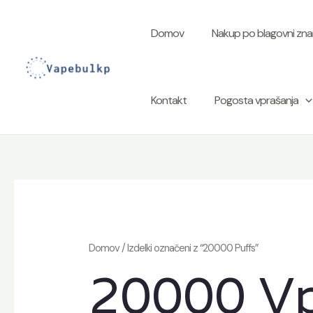
Skoči
na
Domov
Nakup po blagovni zna
vsebino
Kontakt
Pogosta vprašanja
Domov
/ Izdelki označeni z “20000 Puffs”
20000 V