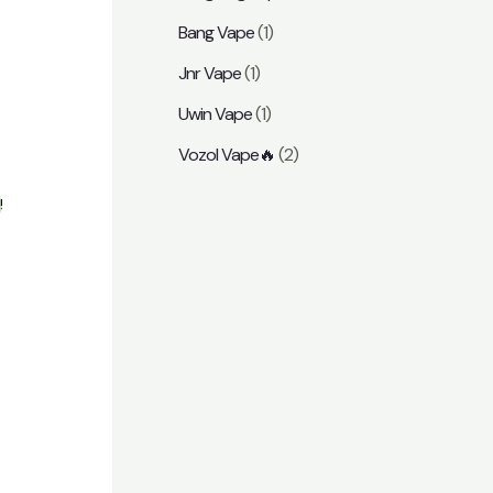
e
Bang Vape
(1)
Jnr Vape
(1)
Uwin Vape
(1)
Vozol Vape🔥
(2)
!