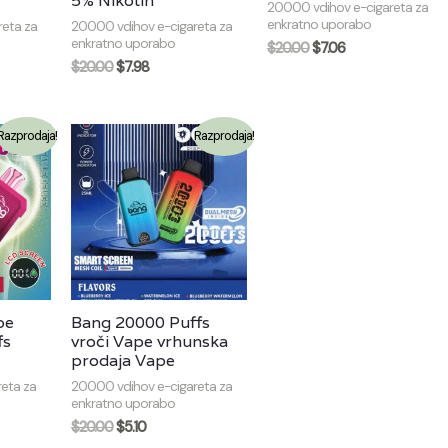
5% Nikotin
20000 vdihov e-cigareta za
enkratno uporabo
eta za
20000 vdihov e-cigareta za
enkratno uporabo
$
20.00
$
7.06
$
20.00
$
7.98
Razprodaja!
Razprodaja!
pe
Bang 20000 Puffs
fs
vroči Vape vrhunska
prodaja Vape
eta za
20000 vdihov e-cigareta za
enkratno uporabo
$
20.00
$
5.10