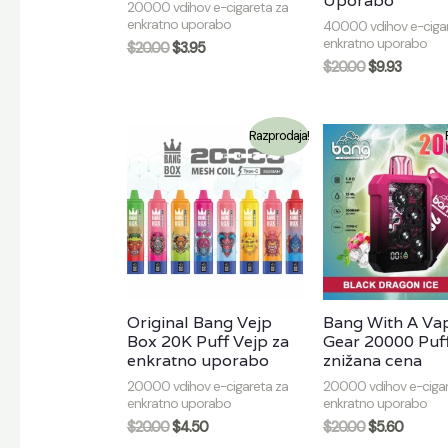
Uporabo
20000 vdihov e-cigareta za
enkratno uporabo
40000 vdihov e-cigar
enkratno uporabo
$
20.00
$
3.95
$
20.00
$
9.93
Razprodaja!
Original Bang Vejp
Bang With A Va
Box 20K Puff Vejp za
Gear 20000 Puf
enkratno uporabo
znižana cena
20000 vdihov e-cigareta za
20000 vdihov e-cigar
enkratno uporabo
enkratno uporabo
$
20.00
$
4.50
$
20.00
$
5.60