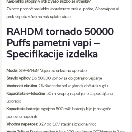
Kako lahko stopim v stik z vašo službo za stranke?
Za hitro pomoč nas lahko kontaktirate prek e-pošte, WhatsAppa ali
prek klepeta v živo na naši spletni strani.
RAHDM tornado 50000
Puffs pametni vapi –
Specifikacije izdelka
Model
: G19-RAHdM Vejper za enkratno uporabo
Število vpihov
: Do 50000 vpihov za dolgotrajno vejpanje
Vsebnost nikotina
: 2% Nikotinska sol za gladek občutek v grlu
Kapaciteta e-tekočine
: 50 ml vnaprej napolnjeno za podaljšano
uporabo
Kapaciteta baterije
: Vgrajena 500mAh baterija, ki jo je mogoče
ponovno napolniti
Vhodna napetost
: 3,2V do 3,6V stabilna izhodna moč
Vrsta Tuljave
: Dvojna mrežna tuljava 1.0Ω z načinom OFF Normal in Pulse