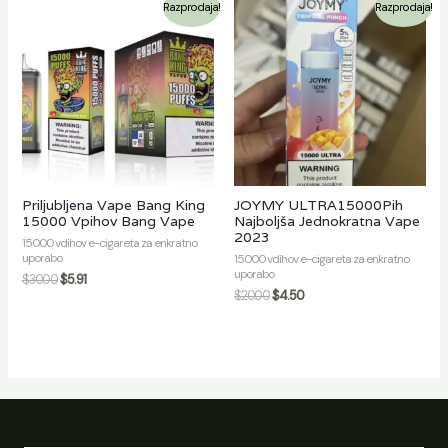
Razprodaja!
Razprodaja!
Priljubljena Vape Bang King
JOYMY ULTRA15000Pih
15000 Vpihov Bang Vape
Najboljša Jednokratna Vape
2023
15000 vdihov e-cigareta za enkratno
uporabo
15000 vdihov e-cigareta za enkratno
uporabo
$
30.00
$
5.91
$
20.00
$
4.50