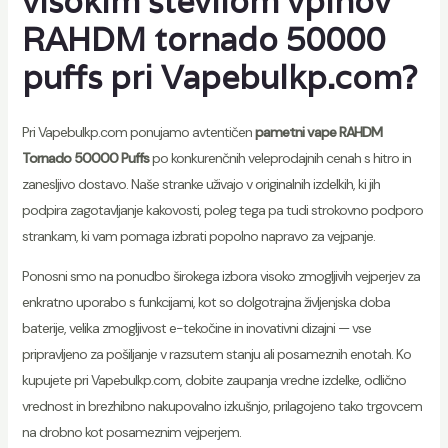
visokim številom vpihov
RAHDM tornado 50000
puffs pri
Vapebulkp.com
?
Pri Vapebulkp.com ponujamo avtentičen
pametni vape RAHDM
Tornado 50000 Puffs
po konkurenčnih veleprodajnih cenah s hitro in
zanesljivo dostavo. Naše stranke uživajo v originalnih izdelkih, ki jih
podpira zagotavljanje kakovosti, poleg tega pa tudi strokovno podporo
strankam, ki vam pomaga izbrati popolno napravo za vejpanje.
Ponosni smo na ponudbo širokega izbora visoko zmogljivih vejperjev za
enkratno uporabo s funkcijami, kot so dolgotrajna življenjska doba
baterije, velika zmogljivost e-tekočine in inovativni dizajni — vse
pripravljeno za pošiljanje v razsutem stanju ali posameznih enotah. Ko
kupujete pri Vapebulkp.com, dobite zaupanja vredne izdelke, odlično
vrednost in brezhibno nakupovalno izkušnjo, prilagojeno tako trgovcem
na drobno kot posameznim vejperjem.