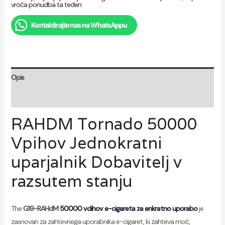
vroča ponudba ta teden
Kontaktirajte nas na WhatsAppu
Opis
Mnenja (0)
RAHDM Tornado 50000
Vpihov Jednokratni
uparjalnik Dobavitelj v
razsutem stanju
The
G19-RAHdM
50000 vdihov e-cigareta za enkratno uporabo
je
zasnovan za zahtevnega uporabnika e-cigaret, ki zahteva moč,