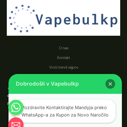
O nas
Kontakt
Vroči trend vejpov
Pravilnik o vračilu denarja in vračilu izdelkov
Dobrodošli v Vapebulkp
vapebulkp.com je specializiran za vape peresa za enkratno uporabo, ki
so namenjena svetovnemu občinstvu, ki išče trgovca na debelo, ki daje
prednost bolj zdravemu življenjskemu slogu in izboljšani izkušnji vapinga.
Pozdravite Kontaktirajte Mandyja preko
WhatsApp-a za Kupon za Novo Naročilo