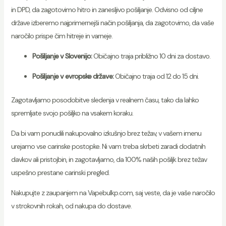
in DPD, da zagotovimo hitro in zanesljivo pošiljanje. Odvisno od ciljne
države izberemo najprimernejši način pošiljanja, da zagotovimo, da vaše
naročilo prispe čim hitreje in varneje.
Pošiljanje v Slovenijo:
Običajno traja približno 10 dni za dostavo.
Pošiljanje v evropske države:
Običajno traja od 12 do 15 dni.
Zagotavljamo posodobitve sledenja v realnem času, tako da lahko
spremljate svojo pošiljko na vsakem koraku.
Da bi vam ponudili nakupovalno izkušnjo brez težav, v vašem imenu
urejamo vse carinske postopke. Ni vam treba skrbeti zaradi dodatnih
davkov ali pristojbin, in zagotavljamo, da 100% naših pošiljk brez težav
uspešno prestane carinski pregled.
Nakupujte z zaupanjem na Vapebulkp.com, saj veste, da je vaše naročilo
v strokovnih rokah, od nakupa do dostave.