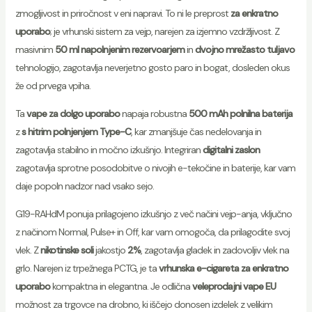
zmogljivost in priročnost v eni napravi. To ni le preprost
za enkratno
uporabo
; je vrhunski sistem za vejp, narejen za izjemno vzdržljivost. Z
masivnim
50 ml napolnjenim rezervoarjem
in
dvojno mrežasto tuljavo
tehnologijo, zagotavlja neverjetno gosto paro in bogat, dosleden okus
že od prvega vpiha.
Ta
vape za dolgo uporabo
napaja robustna
500 mAh polnilna baterija
z
s hitrim polnjenjem Type-C
, kar zmanjšuje čas nedelovanja in
zagotavlja stabilno in močno izkušnjo. Integriran
digitalni zaslon
zagotavlja sprotne posodobitve o nivojih e-tekočine in baterije, kar vam
daje popoln nadzor nad vsako sejo.
G19-RAHdM ponuja prilagojeno izkušnjo z več načini vejp-anja, vključno
z načinom Normal, Pulse+ in Off, kar vam omogoča, da prilagodite svoj
vlek. Z
nikotinske soli
jakostjo
2%
, zagotavlja gladek in zadovoljiv vlek na
grlo. Narejen iz trpežnega PCTG, je ta
vrhunska e-cigareta za enkratno
uporabo
kompaktna in elegantna. Je odlična
veleprodajni vape EU
možnost za trgovce na drobno, ki iščejo donosen izdelek z velikim