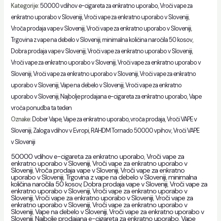
50000
Kategorije:
50000 vdihov e-cigareta za enkratno uporabo
,
Vroči vape za
Puffs
enkratno uporabo v Sloveniji
,
Vroči vape za enkratno uporabo v Sloveniji
,
Vroča prodaja vape v Sloveniji
,
Vroči vape za enkratno uporabo v Sloveniji
,
Disposable
Trgovina z vape na debelo v Sloveniji
,
minimalna količina naročila 50 kosov
,
Vape
Dobra prodaja vape v Sloveniji
,
Vroči vape za enkratno uporabo v Sloveniji
,
Bulk
Vroči vape za enkratno uporabo v Sloveniji
,
Vroči vape za enkratno uporabo v
Supplier
Sloveniji
,
Vroči vape za enkratno uporabo v Sloveniji
,
Vroči vape za enkratno
količina
uporabo v Sloveniji
,
Vape na debelo v Sloveniji
,
Vroči vape za enkratno
uporabo v Sloveniji
,
Najbolje prodajana e-cigareta za enkratno uporabo
,
Vape
vroča ponudba ta teden
Oznake:
Dober Vape
,
Vape za enkratno uporabo, vroča prodaja
,
Vroči VAPE v
Sloveniji
,
Zaloga vdihov v Evropi
,
RAHDM Tornado 50000 vpihov
,
Vroči VAPE
v Sloveniji
50000 vdihov e-cigareta za enkratno uporabo
,
Vroči vape za
enkratno uporabo v Sloveniji
,
Vroči vape za enkratno uporabo v
Sloveniji
,
Vroča prodaja vape v Sloveniji
,
Vroči vape za enkratno
uporabo v Sloveniji
,
Trgovina z vape na debelo v Sloveniji
,
minimalna
količina naročila 50 kosov
,
Dobra prodaja vape v Sloveniji
,
Vroči vape za
enkratno uporabo v Sloveniji
,
Vroči vape za enkratno uporabo v
Sloveniji
,
Vroči vape za enkratno uporabo v Sloveniji
,
Vroči vape za
enkratno uporabo v Sloveniji
,
Vroči vape za enkratno uporabo v
Sloveniji
,
Vape na debelo v Sloveniji
,
Vroči vape za enkratno uporabo v
Sloveniji
,
Najbolje prodajana e-cigareta za enkratno uporabo
,
Vape