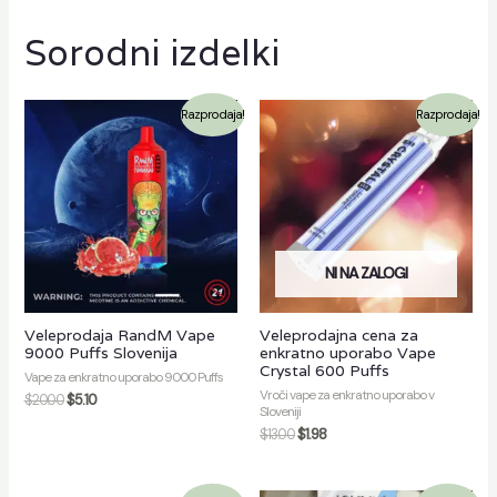
Sorodni izdelki
Razprodaja!
Razprodaja!
NI NA ZALOGI
Veleprodaja RandM Vape
Veleprodajna cena za
9000 Puffs Slovenija
enkratno uporabo Vape
Crystal 600 Puffs
Vape za enkratno uporabo 9000 Puffs
Vroči vape za enkratno uporabo v
$
20.00
$
5.10
Sloveniji
$
13.00
$
1.98