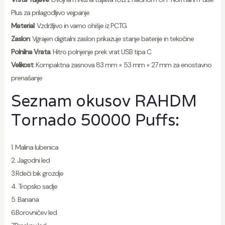
Plus za prilagodljivo vejpanje
Material
: Vzdržljivo in varno ohišje iz PCTG
Zaslon
: Vgrajen digitalni zaslon prikazuje stanje baterije in tekočine
Polnilna Vrata
: Hitro polnjenje prek vrat USB tipa C
Velikost
: Kompaktna zasnova 83 mm × 53 mm × 27 mm za enostavno
prenašanje
Seznam okusov RAHDM
Tornado 50000 Puffs:
1. Malina lubenica
2. Jagodni led
3.Rdeči bik grozdje
4. Tropsko sadje
5. Banana
6.Borovničev led