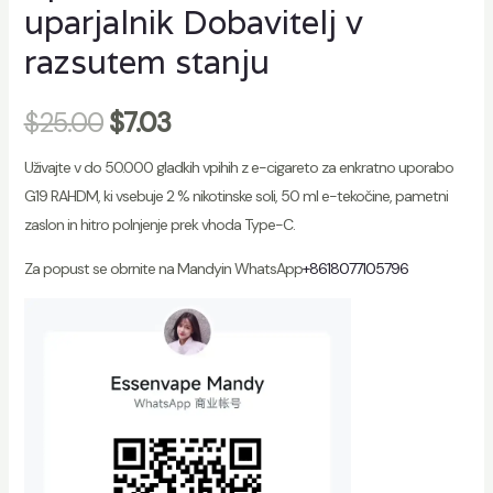
uparjalnik Dobavitelj v
razsutem stanju
$
25.00
$
7.03
Uživajte v do 50.000 gladkih vpihih z e-cigareto za enkratno uporabo
G19 RAHDM, ki vsebuje 2 % nikotinske soli, 50 ml e-tekočine, pametni
zaslon in hitro polnjenje prek vhoda Type-C.
Za popust se obrnite na Mandyin WhatsApp
+8618077105796