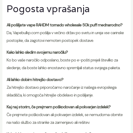
Pogosta vprašanja
Ali pošiljate vape RAHDM tornado wholesale 50k puff mednarodno?
Da, Vapebulkp.com pošilja v večino držav po svetu in ureja vse carinske
postopke, da zagotovi nemoten postopek dostave.
Kako lahko sledim svojemu naročilu?
Ko bo vaše naročilo odposlano, boste po e-pošti prejeli številko za
sledenje, da boste lahko enostavno spremljali status svojega paketa.
Ali lahko dobim hitrejšo dostavo?
Za hitrejšo dostavo priporočamo naročanje iz našega evropskega
skladišča, ki omogoča hitrejše obdelavo in pošiljanje.
Kaj naj storim, če prejmem poškodovan ali pokvarjen izdelek?
Če prejmete poškodovan ali pokvarjen izdelek, se nemudoma obrnite
na našo službo za stranke za zamenjavo ali rešitev.