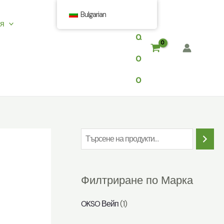
Bulgarian
$
ия
0.
0
0
Т
ъ
р
Филтриране по Марка
с
е
OKSO Вейп
(1)
н