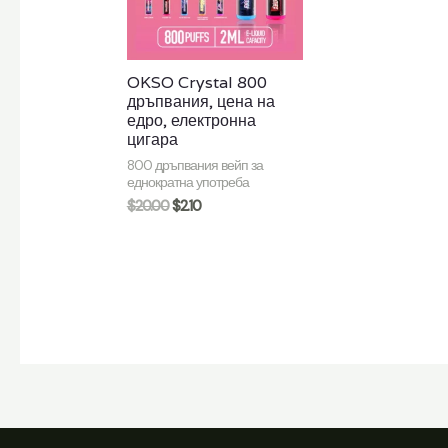
OKSO Crystal 800
дръпвания, цена на
едро, електронна
цигара
800 дръпвания вейп за
еднократна употреба
$
20.00
$
2.10