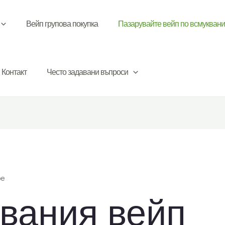
Вейп групова покупка
Пазарувайте вейп по всмукван
Контакт
Често задавани въпроси
pe
вания вейп