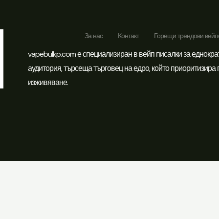
За нас
Контакт
Горещи трендови вейп
vapebulkp.com е специализиран в вейп писалки за еднокра
аудитория, търсеща търговец на едро, който приоритизира
изживяване.