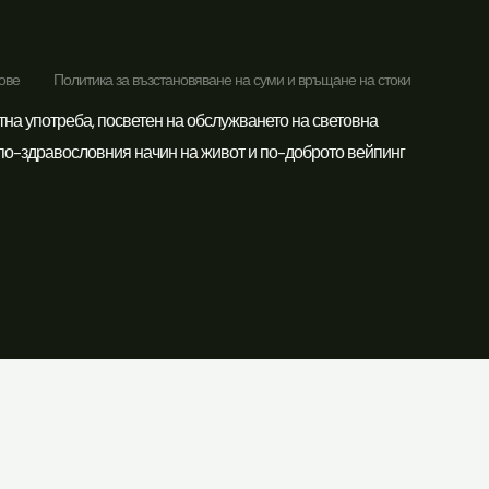
ове
Политика за възстановяване на суми и връщане на стоки
тна употреба, посветен на обслужването на световна
 по-здравословния начин на живот и по-доброто вейпинг