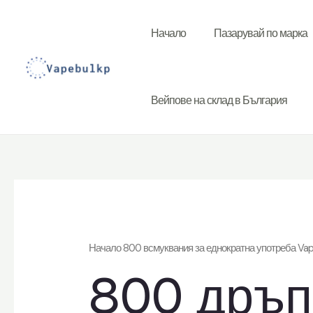
Към
съдържанието
Начало
Пазарувай по марка
Вейпове на склад в България
Начало
800 всмуквания за еднократна употреба Va
800 дръп