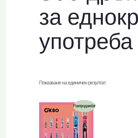
за еднок
употреба
Показване на единичен резултат
Разпродажба!