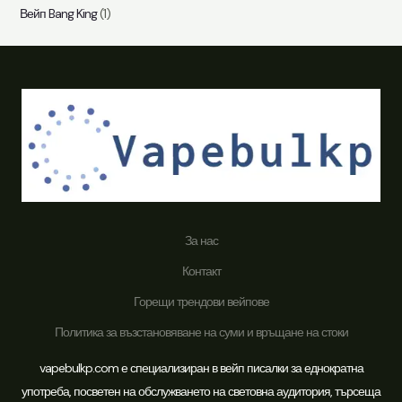
Вейп Bang King
(1)
н
е
За нас
Контакт
Горещи трендови вейпове
Политика за възстановяване на суми и връщане на стоки
vapebulkp.com е специализиран в вейп писалки за еднократна
употреба, посветен на обслужването на световна аудитория, търсеща