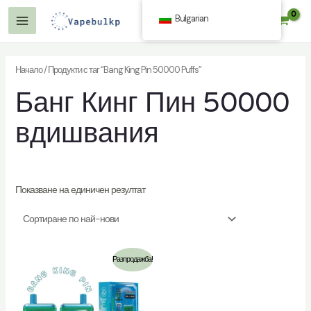
Към
Bulgarian
$
0.00
съдържанието
Основно
Меню
Начало
/ Продукти с таг “Bang King Pin 50000 Puffs”
Банг Кинг Пин 50000
ючване
вдишвания
о
Показване на единичен резултат
ючване
Разпродажба!
о