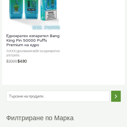
ючване
Еднократен изпарител Bang
King Pin 50000 Puffs
Premium на едро
о
50000 дръпвания вейп за еднократна
употреба
$
20.00
$
4.80
Т
ъ
р
Филтриране по Марка
с
е