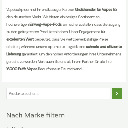
Vapebulkp.com ist Ihr erstklassiger Partner
Großhändler für Vapes
für
den deutschen Markt. Wir bieten ein riesiges Sortiment an
hochwertigen
Einweg-Vape-Pods
, um sicherzustellen, dass Sie Zugang
zu den gefragtesten Produkten haben. Unser Engagement für
exzellenten Wert
bedeutet, dass Sie wettbewerbsfähige Preise
erhalten, während unsere optimierte Logistik eine
schnelle und effiziente
Lieferung
garantiert, um den hohen Anforderungen Ihres Unternehmens
gerecht zu werden. Vertrauen Sie uns als Ihrem Partner für alle Ihre
16000 Puffs Vapes
Bedürfnisse in Deutschland.
S
u
c
Nach Marke filtern
h
e