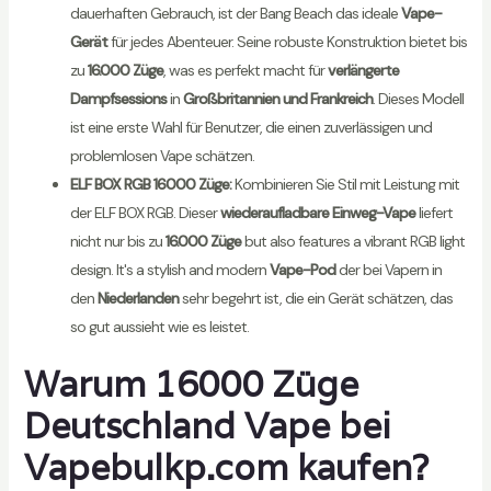
dauerhaften Gebrauch, ist der Bang Beach das ideale
Vape-
Gerät
für jedes Abenteuer. Seine robuste Konstruktion bietet bis
zu
16.000 Züge
, was es perfekt macht für
verlängerte
Dampfsessions
in
Großbritannien und Frankreich
. Dieses Modell
ist eine erste Wahl für Benutzer, die einen zuverlässigen und
problemlosen Vape schätzen.
ELF BOX RGB 16000 Züge:
Kombinieren Sie Stil mit Leistung mit
der ELF BOX RGB. Dieser
wiederaufladbare Einweg-Vape
liefert
nicht nur bis zu
16.000 Züge
but also features a vibrant RGB light
design. It's a stylish and modern
Vape-Pod
der bei Vapern in
den
Niederlanden
sehr begehrt ist, die ein Gerät schätzen, das
so gut aussieht wie es leistet.
Warum 16000 Züge
Deutschland Vape bei
Vapebulkp.com kaufen?