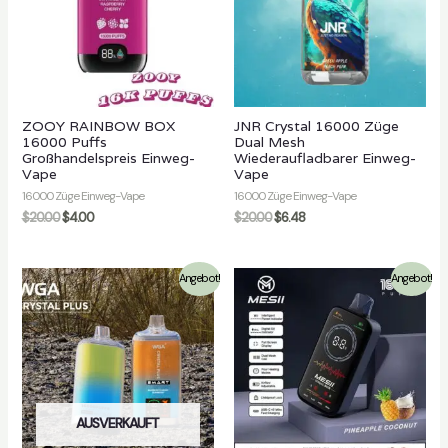
lten
ZOOY RAINBOW BOX
JNR Crystal 16000 Züge
16000 Puffs
Dual Mesh
Großhandelspreis Einweg-
Wiederaufladbarer Einweg-
Vape
Vape
16000 Züge Einweg-Vape
16000 Züge Einweg-Vape
$
20.00
$
4.00
$
20.00
$
6.48
Angebot!
Angebot!
AUSVERKAUFT