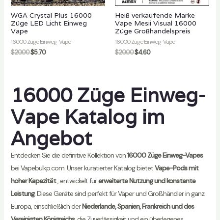
WGA Crystal Plus 16000
Heiß verkaufende Marke
Züge LED Licht Einweg
Vape Mesii Visual 16000
Vape
Züge Großhandelspreis
16000 Züge Einweg-Vape
16000 Züge Einweg-Vape
$
20.00
$
5.70
$
20.00
$
4.60
16000 Züge Einweg-
Vape Katalog im
Angebot
Entdecken Sie die definitive Kollektion von
16000 Züge Einweg-Vapes
bei Vapebulkp.com. Unser kuratierter Katalog bietet
Vape-Pods mit
hoher Kapazität
, entwickelt für
erweiterte Nutzung und konstante
Leistung
. Diese Geräte sind perfekt für Vaper und Großhändler in ganz
Europa, einschließlich der
Niederlande, Spanien, Frankreich und des
Vereinigten Königreichs
, die Zuverlässigkeit und ein überlegenes