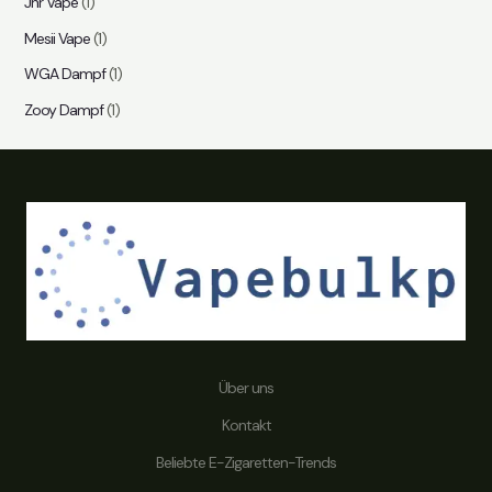
Jnr Vape
(1)
Mesii Vape
(1)
WGA Dampf
(1)
Zooy Dampf
(1)
Über uns
Kontakt
Beliebte E-Zigaretten-Trends