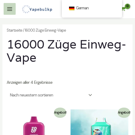
Zum
German
$
0.00
Inhalt
Hauptmenü
springen
Startseite
/ 16000 Züge Einweg-Vape
16000 Züge Einweg-
Vape
lten
Anzeigen aller 4 Ergebnisse
lten
Angebot!
Angebot!