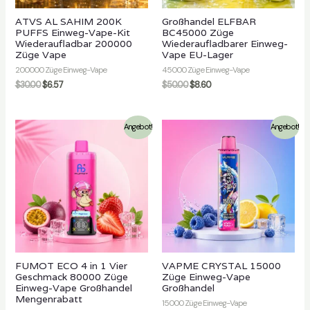
ATVS AL SAHIM 200K
Großhandel ELFBAR
PUFFS Einweg-Vape-Kit
BC45000 Züge
Wiederaufladbar 200000
Wiederaufladbarer Einweg-
Züge Vape
Vape EU-Lager
200000 Züge Einweg-Vape
45000 Züge Einweg-Vape
$
30.00
$
6.57
$
50.00
$
8.60
Angebot!
Angebot!
FUMOT ECO 4 in 1 Vier
VAPME CRYSTAL 15000
Geschmack 80000 Züge
Züge Einweg-Vape
Einweg-Vape Großhandel
Großhandel
Mengenrabatt
15000 Züge Einweg-Vape