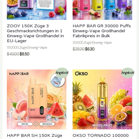
ZOOY 150K Züge 3
HAPP BAR GR 30000 Puffs
Geschmacksrichtungen in 1
Einweg-Vape Großhandel
Einweg-Vape Großhandel in
Fabrikpreis in Bulk
EU-Lager
30000 Züge Einweg-Vape
150000 Züge Einweg-Vape
$
25.00
$
6.30
$
40.00
$
8.50
Angebot!
Angebot!
HAPP BAR SH 150K Züge
OKSO TORNADO 100000