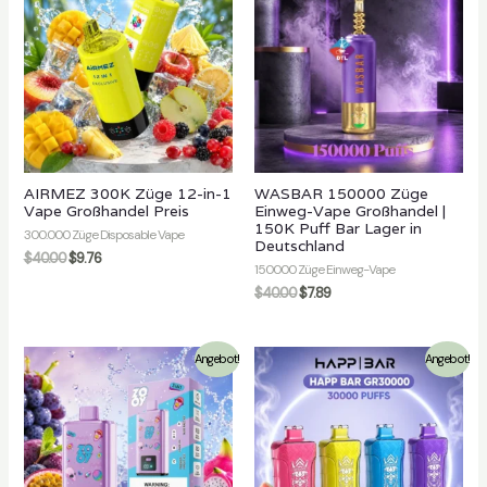
AIRMEZ 300K Züge 12-in-1
WASBAR 150000 Züge
Vape Großhandel Preis
Einweg-Vape Großhandel |
150K Puff Bar Lager in
300.000 Züge Disposable Vape
Deutschland
$
40.00
$
9.76
150000 Züge Einweg-Vape
$
40.00
$
7.89
Angebot!
Angebot!