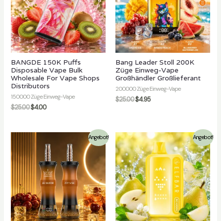
lten
BANGDE 150K Puffs
Bang Leader Stoll 200K
Disposable Vape Bulk
Züge Einweg-Vape
Wholesale For Vape Shops
Großhändler Großlieferant
Distributors
200000 Züge Einweg-Vape
150000 Züge Einweg-Vape
$
25.00
$
4.95
$
25.00
$
4.00
Angebot!
Angebot!