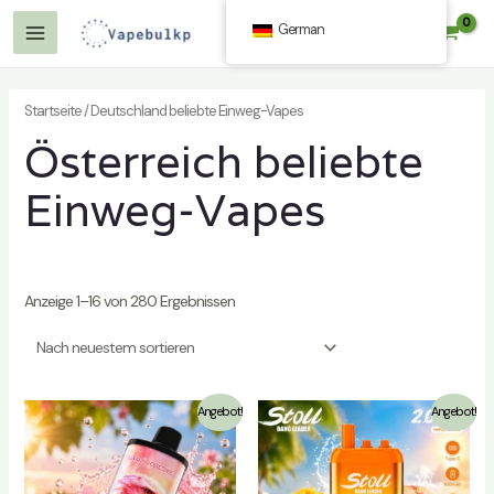
Zum
German
$
0.00
Inhalt
Hauptmenü
springen
Startseite
/ Deutschland beliebte Einweg-Vapes
Österreich beliebte
Einweg-Vapes
lten
Anzeige 1–16 von 280 Ergebnissen
lten
Angebot!
Angebot!