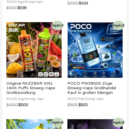
80000 Züge Einweg-Vape
$
20.00
$
4.34
$
30.00
$
6.98
Angebot!
Angebot!
Original RAZZBAR 3IN1
POCO PW38000 Züge
160K Puffs Einweg-Vape
Einweg-Vape Großhandel
Großbestellung
Kauf in großen Mengen
160000 Züge Einweg-Vape
38000 Puffs Einweg-Vape
$
40.00
$
10.00
$
38.00
$
8.00
Angebot!
Angebot!