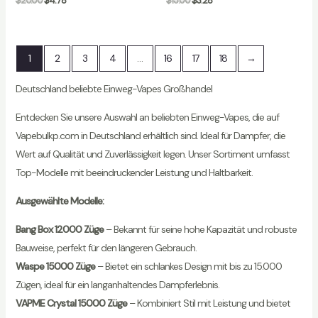
$
20.00
$
4.78
$
15.00
$
3.28
1
2
3
4
…
16
17
18
→
Deutschland beliebte Einweg-Vapes Großhandel
Entdecken Sie unsere Auswahl an beliebten Einweg-Vapes, die auf
Vapebulkp.com in Deutschland erhältlich sind. Ideal für Dampfer, die
Wert auf Qualität und Zuverlässigkeit legen. Unser Sortiment umfasst
Top-Modelle mit beeindruckender Leistung und Haltbarkeit.
Ausgewählte Modelle:
Bang Box 12000 Züge
– Bekannt für seine hohe Kapazität und robuste
Bauweise, perfekt für den längeren Gebrauch.
Waspe 15000 Züge
– Bietet ein schlankes Design mit bis zu 15.000
Zügen, ideal für ein langanhaltendes Dampferlebnis.
VAPME Crystal 15000 Züge
– Kombiniert Stil mit Leistung und bietet