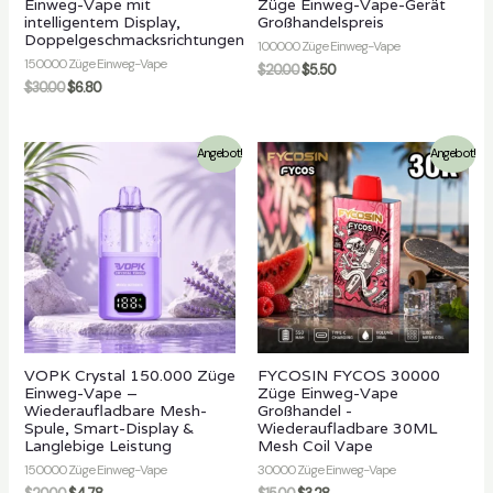
Einweg-Vape mit
Züge Einweg-Vape-Gerät
intelligentem Display,
Großhandelspreis
Doppelgeschmacksrichtungen
100000 Züge Einweg-Vape
150000 Züge Einweg-Vape
$
20.00
$
5.50
$
30.00
$
6.80
Angebot!
Angebot!
VOPK Crystal 150.000 Züge
FYCOSIN FYCOS 30000
Einweg-Vape –
Züge Einweg-Vape
Wiederaufladbare Mesh-
Großhandel -
Spule, Smart-Display &
Wiederaufladbare 30ML
Langlebige Leistung
Mesh Coil Vape
150000 Züge Einweg-Vape
30000 Züge Einweg-Vape