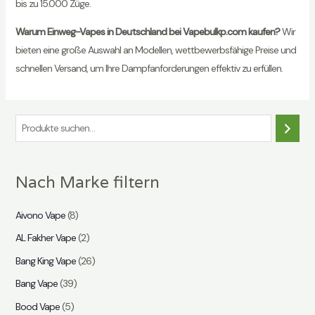
bis zu 15.000 Züge.
Warum Einweg-Vapes in Deutschland bei Vapebulkp.com kaufen?
Wir
bieten eine große Auswahl an Modellen, wettbewerbsfähige Preise und
schnellen Versand, um Ihre Dampfanforderungen effektiv zu erfüllen.
S
u
c
Nach Marke filtern
h
e
Aivono Vape
(8)
AL Fakher Vape
(2)
Bang King Vape
(26)
Bang Vape
(39)
Bood Vape
(5)