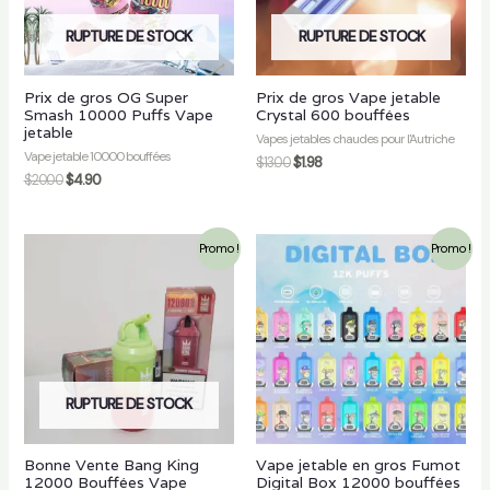
RUPTURE DE STOCK
RUPTURE DE STOCK
Prix de gros OG Super
Prix de gros Vape jetable
Smash 10000 Puffs Vape
Crystal 600 bouffées
jetable
Vapes jetables chaudes pour l'Autriche
Vape jetable 10000 bouffées
$
13.00
$
1.98
$
20.00
$
4.90
Promo !
Promo !
RUPTURE DE STOCK
Bonne Vente Bang King
Vape jetable en gros Fumot
12000 Bouffées Vape
Digital Box 12000 bouffées