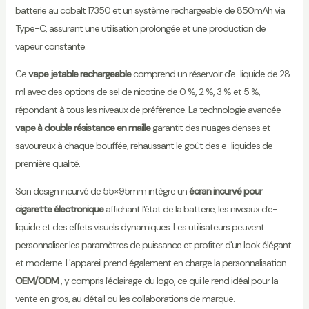
batterie au cobalt 17350 et un système rechargeable de 850mAh via
Type-C, assurant une utilisation prolongée et une production de
vapeur constante.
Ce
vape jetable rechargeable
comprend un réservoir d'e-liquide de 28
ml avec des options de sel de nicotine de 0 %, 2 %, 3 % et 5 %,
répondant à tous les niveaux de préférence. La technologie avancée
vape à double résistance en maille
garantit des nuages denses et
savoureux à chaque bouffée, rehaussant le goût des e-liquides de
première qualité.
Son design incurvé de 55×95mm intègre un
écran incurvé pour
cigarette électronique
affichant l'état de la batterie, les niveaux d'e-
liquide et des effets visuels dynamiques. Les utilisateurs peuvent
personnaliser les paramètres de puissance et profiter d'un look élégant
et moderne. L'appareil prend également en charge la personnalisation
OEM/ODM
, y compris l'éclairage du logo, ce qui le rend idéal pour la
vente en gros, au détail ou les collaborations de marque.