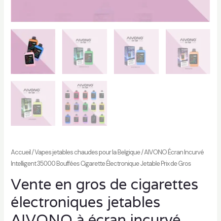
r
Accueil
/
Vapes jetables chaudes pour la Belgique
/ AIVONO Écran Incurvé
Intelligent 35000 Bouffées Cigarette Électronique Jetable Prix de Gros
Vente en gros de cigarettes
électroniques jetables
AIVONO à écran incurvé