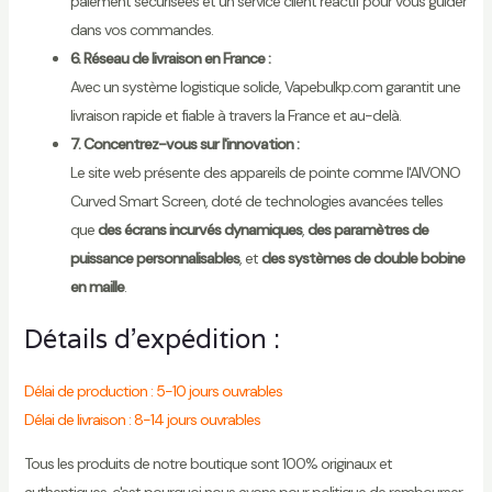
paiement sécurisées et un service client réactif pour vous guider
dans vos commandes.
6. Réseau de livraison en France :
Avec un système logistique solide, Vapebulkp.com garantit une
livraison rapide et fiable à travers la France et au-delà.
7. Concentrez-vous sur l'innovation :
Le site web présente des appareils de pointe comme l'AIVONO
Curved Smart Screen, doté de technologies avancées telles
que
des écrans incurvés dynamiques
,
des paramètres de
puissance personnalisables
, et
des systèmes de double bobine
en maille
.
Détails d'expédition :
Délai de production : 5-10 jours ouvrables
Délai de livraison : 8-14 jours ouvrables
Tous les produits de notre boutique sont 100% originaux et
authentiques, c'est pourquoi nous avons pour politique de rembourser