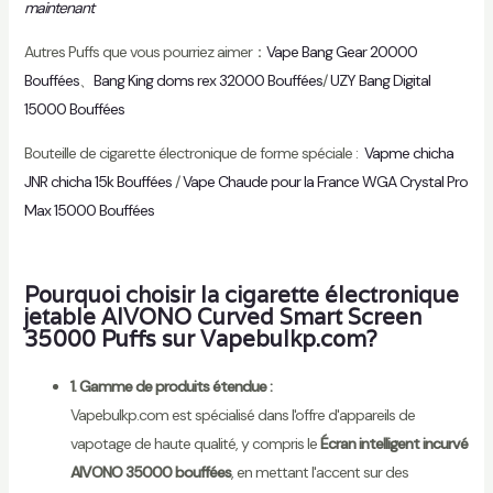
maintenant
Autres Puffs que vous pourriez aimer：
Vape Bang Gear 20000
Bouffées
、
Bang King doms rex 32000 Bouffées
/
UZY Bang Digital
15000 Bouffées
Bouteille de cigarette électronique de forme spéciale :
Vapme chicha
JNR chicha 15k Bouffées
/
Vape Chaude pour la France WGA Crystal Pro
Max 15000 Bouffées
Pourquoi choisir la cigarette électronique
jetable AIVONO Curved Smart Screen
35000 Puffs sur
Vapebulkp.com
?
1. Gamme de produits étendue :
Vapebulkp.com est spécialisé dans l'offre d'appareils de
vapotage de haute qualité, y compris le
Écran intelligent incurvé
AIVONO 35000 bouffées
, en mettant l'accent sur des