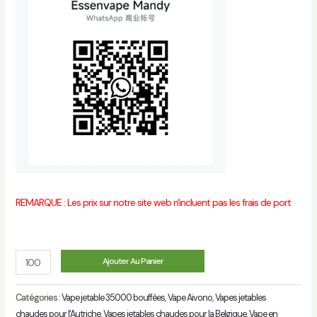
REMARQUE : Les prix sur notre site web n'incluent pas les frais de port
Quantité
Ajouter Au Panier
Catégories :
Vape jetable 35000 bouffées
,
Vape Aivono
,
Vapes jetables
chaudes pour l'Autriche
,
Vapes jetables chaudes pour la Belgique
,
Vape en