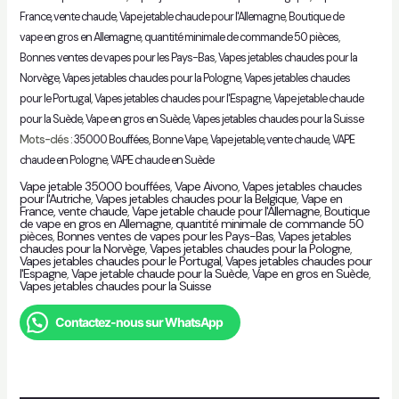
France, vente chaude
,
Vape jetable chaude pour l'Allemagne
,
Boutique de
vape en gros en Allemagne
,
quantité minimale de commande 50 pièces
,
Bonnes ventes de vapes pour les Pays-Bas
,
Vapes jetables chaudes pour la
Norvège
,
Vapes jetables chaudes pour la Pologne
,
Vapes jetables chaudes
pour le Portugal
,
Vapes jetables chaudes pour l'Espagne
,
Vape jetable chaude
pour la Suède
,
Vape en gros en Suède
,
Vapes jetables chaudes pour la Suisse
Mots-clés :
35000 Bouffées
,
Bonne Vape
,
Vape jetable, vente chaude
,
VAPE
chaude en Pologne
,
VAPE chaude en Suède
Vape jetable 35000 bouffées
,
Vape Aivono
,
Vapes jetables chaudes
pour l'Autriche
,
Vapes jetables chaudes pour la Belgique
,
Vape en
France, vente chaude
,
Vape jetable chaude pour l'Allemagne
,
Boutique
de vape en gros en Allemagne
,
quantité minimale de commande 50
pièces
,
Bonnes ventes de vapes pour les Pays-Bas
,
Vapes jetables
chaudes pour la Norvège
,
Vapes jetables chaudes pour la Pologne
,
Vapes jetables chaudes pour le Portugal
,
Vapes jetables chaudes pour
l'Espagne
,
Vape jetable chaude pour la Suède
,
Vape en gros en Suède
,
Vapes jetables chaudes pour la Suisse
Contactez-nous sur WhatsApp