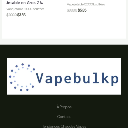
Jetable en Gros 2%
Vape jetable 12000 bouffées
Vape jetable 12000 bouffées
$
30.00
$
5.85
$
20.00
$
3.86
À Propos
Contact
Tendances Chaudes Vapes