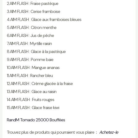
2.AIM FLASH : Fraise pastèque
3.AIM FLASH : Cerise framboise
4.AIM FLASH : Glace aux framboises bleues
5.AIM FLASH : Citron menthe
6.AIM FLASH : Jus de pêche
7.AIM FLASH : Myrtille raisin
8.AIM FLASH : Glace à la pastèque
9.AIM FLASH : Pomme baie
10.AIM FLASH : Mangue ananas
11.AIM FLASH : Rancher bleu
12.AIM FLASH : Crème glacée à la fraise
13.AIM FLASH : Glace au raisin
14.AIM FLASH : Fruits rouges
15.AIM FLASH : Glace fraise kiwi
RandM Tornado 25000 Bouffées
Trouvez plus de produits qui pourraient vous plaire：
Achetez-le