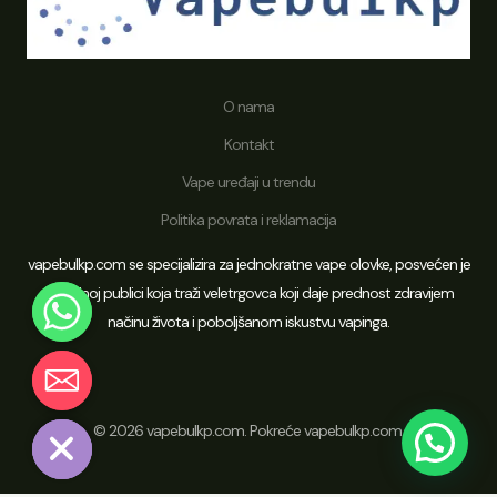
nik
O nama
ka
Kontakt
Vape uređaji u trendu
Politika povrata i reklamacija
vapebulkp.com se specijalizira za jednokratne vape olovke, posvećen je
globalnoj publici koja traži veletrgovca koji daje prednost zdravijem
načinu života i poboljšanom iskustvu vapinga.
Chaty
Hide
© 2026 vapebulkp.com. Pokreće vapebulkp.com.