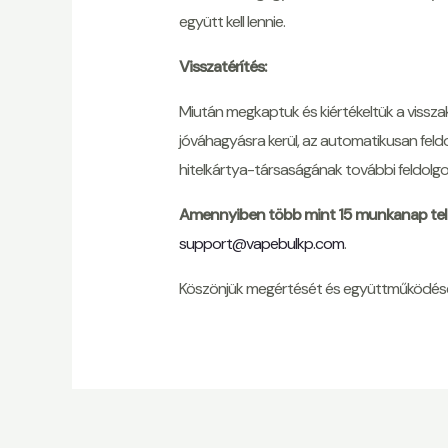
együtt kell lennie.
Visszatérítés:
Miután megkaptuk és kiértékeltük a visszak
jóváhagyásra kerül, az automatikusan feldo
hitelkártya-társaságának további feldolgoz
Amennyiben több mint 15 munkanap telt e
support@vapebulkp.com
.
Köszönjük megértését és együttműködését 