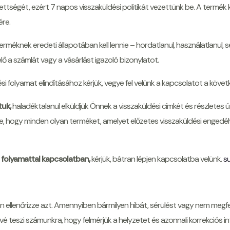
ttségét, ezért 7 napos visszaküldési politikát vezettünk be. A termék k
re.
erméknek eredeti állapotában kell lennie – hordatlanul, használatlanul, s
lő a számlát vagy a vásárlást igazoló bizonylatot.
si folyamat elindításához kérjük, vegye fel velünk a kapcsolatot a köve
tuk,
haladéktalanul elküldjük Önnek a visszaküldési címkét és részletes
e, hogy minden olyan terméket, amelyet előzetes visszaküldési engedély 
 folyamattal kapcsolatban,
kérjük, bátran lépjen kapcsolatba velünk.
s
 ellenőrizze azt. Amennyiben bármilyen hibát, sérülést vagy nem megfele
ővé teszi számunkra, hogy felmérjük a helyzetet és azonnali korrekciós 