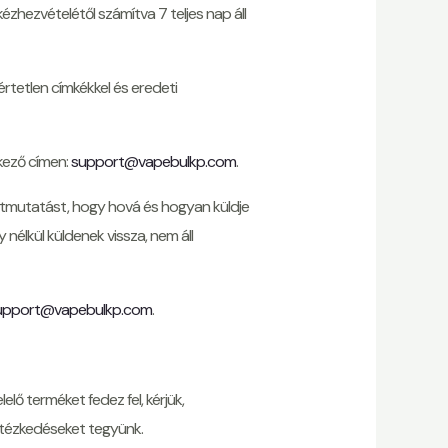
ézhezvételétől számítva 7 teljes nap áll
értetlen címkékkel és eredeti
tkező címen:
support@vapebulkp.com
.
 útmutatást, hogy hová és hogyan küldje
nélkül küldenek vissza, nem áll
upport@vapebulkp.com
.
lő terméket fedez fel, kérjük,
intézkedéseket tegyünk.