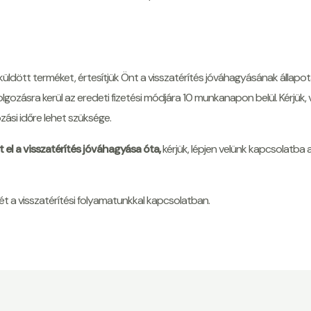
üldött terméket, értesítjük Önt a visszatérítés jóváhagyásának állapot
lgozásra kerül az eredeti fizetési módjára 10 munkanapon belül. Kérjük
ási időre lehet szüksége.
l a visszatérítés jóváhagyása óta,
kérjük, lépjen velünk kapcsolatba 
a visszatérítési folyamatunkkal kapcsolatban.