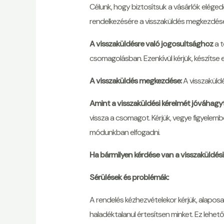
Célunk, hogy biztosítsuk a vásárlók elégede
rendelkezésére a visszaküldés megkezdésé
A visszaküldésre való jogosultsághoz
a t
csomagolásban. Ezenkívül kérjük, készítse e
A visszaküldés megkezdése:
A visszaküldé
Amint a visszaküldési kérelmét jóváhagy
vissza a csomagot. Kérjük, vegye figyelemb
módunkban elfogadni.
Ha bármilyen kérdése van a visszaküldési
Sérülések és problémák:
A rendelés kézhezvételekor kérjük, alaposan
haladéktalanul értesítsen minket. Ez lehet