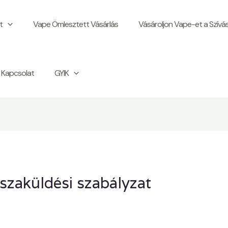
t
Vape Ömlesztett Vásárlás
Vásároljon Vape-et a Szívá
Kapcsolat
GYIK
isszaküldési szabályzat