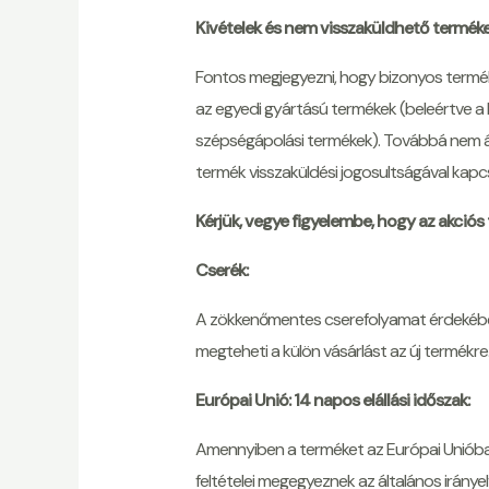
Kivételek és nem visszaküldhető terméke
Fontos megjegyezni, hogy bizonyos termékk
az egyedi gyártású termékek (beleértve a 
szépségápolási termékek). Továbbá nem ál
termék visszaküldési jogosultságával kapcs
Kérjük, vegye figyelembe, hogy az akciós
Cserék:
A zökkenőmentes cserefolyamat érdekében
megteheti a külön vásárlást az új termékre
Európai Unió: 14 napos elállási időszak:
Amennyiben a terméket az Európai Unióba sz
feltételei megegyeznek az általános irányel