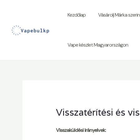
Tartalom
kihagyása
Kezdőlap
Vásárolj Márka szerin
Vape készlet Magyarországon
Visszatérítési és v
Visszaküldési irányelvek: