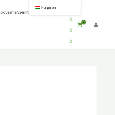
Hungarian
$
sok Száma Szerint
0.
0
0