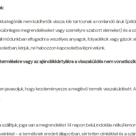
k:
ategóriák nem küldhetők vissza. Ide tartoznak a romlandó áruk (példáu
különleges megrendeléseket vagy személyre szabott elemeket) és a szem
l módunkban elfogadni a veszélyes anyagok, folyadékok vagy gázok vi
olatban, kérjük, ne habozzon kapcsolatba lépni velünk.
 termékekre vagy az ajándékkártyákra a visszaküldés nem vonatkozik
 javasoljuk, hogy kezdeményezze a meglévő termék visszaküldését. A
.
állítjuk, joga van a megrendelést 14 napon belül, indoklás nélkül lemon
veinkkel – a terméknek eredeti állapotban, sértetlen címkékkel és a szám