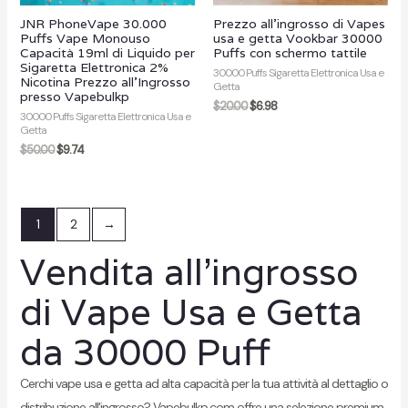
JNR PhoneVape 30.000
Prezzo all'ingrosso di Vapes
Puffs Vape Monouso
usa e getta Vookbar 30000
Capacità 19ml di Liquido per
Puffs con schermo tattile
Sigaretta Elettronica 2%
30000 Puffs Sigaretta Elettronica Usa e
Nicotina Prezzo all'Ingrosso
Getta
presso Vapebulkp
$
20.00
$
6.98
30000 Puffs Sigaretta Elettronica Usa e
Getta
$
50.00
$
9.74
1
2
→
Vendita all'ingrosso
di Vape Usa e Getta
da 30000 Puff
Cerchi vape usa e getta ad alta capacità per la tua attività al dettaglio o
distribuzione all'ingrosso? Vapebulkp.com offre una selezione premium