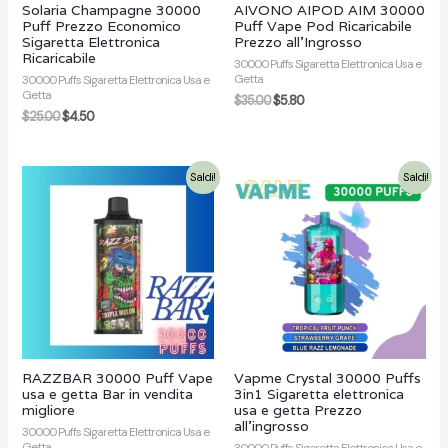
Solaria Champagne 30000
AIVONO AIPOD AIM 30000
Puff Prezzo Economico
Puff Vape Pod Ricaricabile
Sigaretta Elettronica
Prezzo all'Ingrosso
Ricaricabile
30000 Puffs Sigaretta Elettronica Usa e
Getta
30000 Puffs Sigaretta Elettronica Usa e
Getta
$
35.00
$
5.80
$
25.00
$
4.50
Saldi!
Saldi!
RAZZBAR 30000 Puff Vape
Vapme Crystal 30000 Puffs
usa e getta Bar in vendita
3in1 Sigaretta elettronica
migliore
usa e getta Prezzo
all'ingrosso
30000 Puffs Sigaretta Elettronica Usa e
Getta