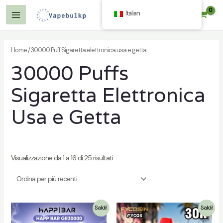
Vai
Italian
$
0.00
al
Menu
contenuto
Principale
Home
/ 30000 Puff Sigaretta elettronica usa e getta
30000 Puffs
Sigaretta Elettronica
Usa e Getta
Visualizzazione da 1 a 16 di 25 risultati
Saldi!
Saldi!