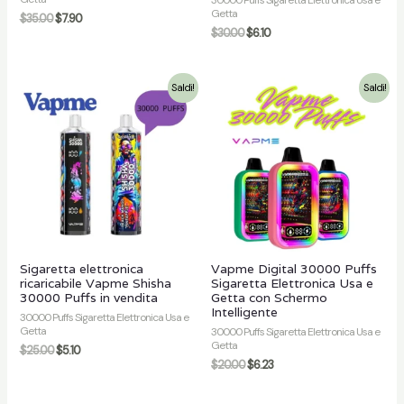
30000 Puffs Sigaretta Elettronica Usa e
Getta
$
35.00
$
7.90
$
30.00
$
6.10
Saldi!
Saldi!
Sigaretta elettronica
Vapme Digital 30000 Puffs
ricaricabile Vapme Shisha
Sigaretta Elettronica Usa e
30000 Puffs in vendita
Getta con Schermo
Intelligente
30000 Puffs Sigaretta Elettronica Usa e
Getta
30000 Puffs Sigaretta Elettronica Usa e
Getta
$
25.00
$
5.10
$
20.00
$
6.23