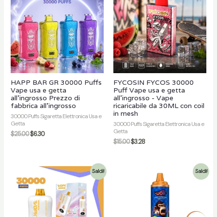
HAPP BAR GR 30000 Puffs
FYCOSIN FYCOS 30000
Vape usa e getta
Puff Vape usa e getta
all'ingrosso Prezzo di
all'ingrosso - Vape
fabbrica all'ingrosso
ricaricabile da 30ML con coil
in mesh
30000 Puffs Sigaretta Elettronica Usa e
Getta
30000 Puffs Sigaretta Elettronica Usa e
Getta
$
25.00
$
6.30
$
15.00
$
3.28
Saldi!
Saldi!