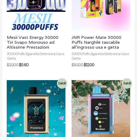
Mesii Vast Energy 30000
JNR Power Mate 30000
Tiri Svapo Monouso ad
Puffs Narghilè tascabile
Altissime Prestazioni
all'ingrosso usa e getta
30000 Puffs Sigaretta Elettronica Usa e
30000 Puffs Sigaretta Elettronica Usa e
Getta
Getta
$
20.00
$
5.60
$
50.00
$
12.00
Saldi!
Saldi!