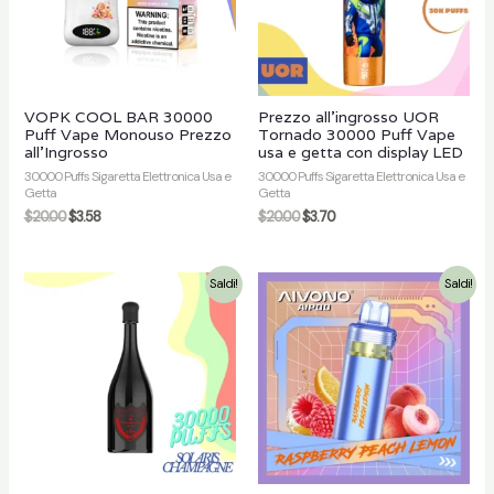
VOPK COOL BAR 30000
Prezzo all'ingrosso UOR
Puff Vape Monouso Prezzo
Tornado 30000 Puff Vape
all'Ingrosso
usa e getta con display LED
30000 Puffs Sigaretta Elettronica Usa e
30000 Puffs Sigaretta Elettronica Usa e
Getta
Getta
$
20.00
$
3.58
$
20.00
$
3.70
Saldi!
Saldi!