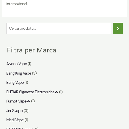
internazionali.
C
e
r
Filtra per Marca
c
a
Aivono Vape
(1)
Bang King Vape
(3)
Bang Vape
(1)
ELFBAR Sigarette Elettroniche🔥
(1)
Fumot Vape🔥
(1)
Jnr Svapo
(3)
Mesii Vape
(1)