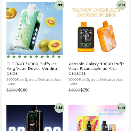
Saldi!
Saldi!
ELF BAR 30000 Puffs Ice
Vapsolo Galaxy 30000 Puffs
King Vape Device Vendita
Vape Ricaricabile ad Alta
Calda
Capacità
30000 Puffs Sigaretta Elettronica Usa e
30000 Puffs Sigaretta Elettronica Usa e
Getta
Getta
$
20.00
$
6.80
$
40.00
$
7.50
Saldi!
Saldi!