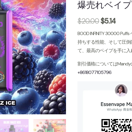
爆売れベイプ
$
20.00
$
5.14
BOOD INFINITY 3000
持ちする性能、そして圧倒
て、最高のベイプを手に入
割引価格についてはMandy
+8618077105796