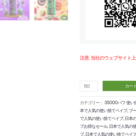
注意: 当社のウェブサイト
BOOD
カー
INFINITY
30000
カテゴリー：
35000パフ 使
本で人気の使い捨てベイプ
,
ブ
PUFF
で人気の使い捨てベイプ
,
日本の
Hot
プお得なセール
,
日本で人気の
Sale
プ
,
日本で人気の使い捨てベイ