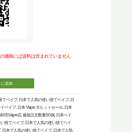
上の価格には送料は含まれていません
トに追加
い捨てベイプ
,
日本で人気の使い捨てベイプ
,
日
ードベイプ
,
日本 Vape 大ヒットセール
,
日本
卸売Vape店
,
最低注文数量50個
,
日本ベイ
使い捨てベイプ
,
日本で人気の使い捨てベイ
プ
,
日本で人気の使い捨てベイプ
,
日本で人気