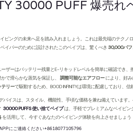
NITY 30000 PUFF 爆
UFF ベイプで、ベイピングの未来へ足を踏み入れましょう。これは最先端の
るベイパーのために設計されたこのベイプは、驚くべき
30,000パフ
ユーザーはバッテリー残量とE-リキッドレベルを簡単に確認でき、
豊かで滑らかな蒸気を保証し、
調整可能なエアフロー
により、好み
ッテリー
で駆動するため、BOOD INFINITYは環境に配慮しており、
この高性能デバイスは、スタイル、機能性、手頃な価格を兼ね備えていま
ィ
30000 PUFFS 使い捨てベイプ
は、手軽でプレミアムなベイピン
格
を活用して、今すぐあなたのベイピング体験を向上させましょう
SAPPにご連絡ください
+8618077105796