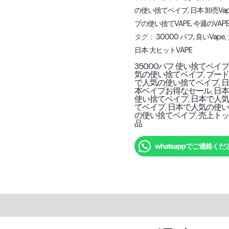
Vape
の使い捨てベイプ
,
日本 卸売Va
Discount
プの使い捨てVAPE
,
今週のVAP
Price
タグ：
30000 パフ
,
良いVape
,
個
日本 大ヒットVAPE
35000パフ 使い捨てベイ
気の使い捨てベイプ
,
ブー
で人気の使い捨てベイプ
,
日
本ベイプお得なセール
,
日
使い捨てベイプ
,
日本で人
てベイプ
,
日本で人気の使
の使い捨てベイプ
,
売上トッ
品
whatsappでご連絡くだ