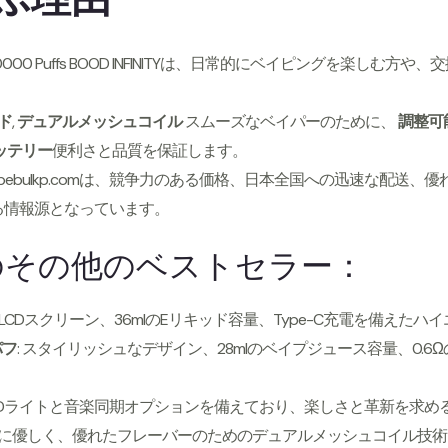
の30000 Puffs BOOD INFINITYは、日常的にベイピングを楽
ド
,
デュアルメッシュコイル
スムーズなベイパーのために、
調整可
バッテリー
便利さと品質を保証します。
Vapebulkp.comは、競争力のある価格、日本全国への迅速な配
る情報源となっています。
comのその他のベストセラー：
識LCDスクリーン、36mlのEリキッド容量、Type-C充電を備えた
 パフ
: スタイリッシュなデザイン、28mlのベイプジュース容量、0.
。
 LEDライトと音楽同期オプションを備えており、楽しさと革新を求
環境に優しく、優れたフレーバーのためのデュアルメッシュコイル技