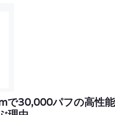
.comで30,000パフの高性
選ぶ理由