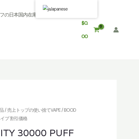
Japanese
フの日本国内在庫
$
0.
00
得品
/
売上トップの使い捨てVAPE
/ BOOD
大人気ベイプ 割引価格
ITY 30000 PUFF