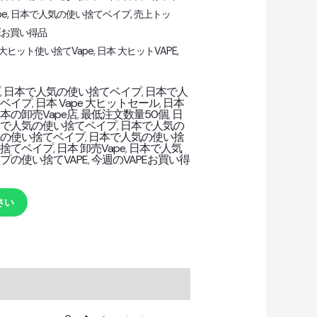
pe
,
日本で人気の使い捨てベイプ
,
売上トッ
Eお買い得品
大ヒット使い捨てVape
,
日本 大ヒットVAPE
,
プ
,
日本で人気の使い捨てベイプ
,
日本で人
ドベイプ
,
日本 Vape 大ヒットセール
,
日本
本の卸売Vape店
,
最低注文数量50個
,
日
本で人気の使い捨てベイプ
,
日本で人気の
気の使い捨てベイプ
,
日本で人気の使い捨
い捨てベイプ
,
日本 卸売Vape
,
日本で人気
プの使い捨てVAPE
,
今週のVAPEお買い得
さい