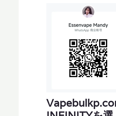
Vapebulkp
INFINITYを