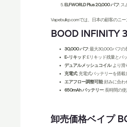
ELFWORLD Plus 20,000 パフ
:
Vapebulkp.comでは、日本の
BOOD INFINI
30,000 パフ
: 最大30,000パフ
E-リキッド
: Eリキッド残量と
デュアルメッシュコイル
: より
充電式
: 充電式バッテリーを搭
エアフロー調整可能
: 好みに合
650mAh バッテリー
: 長時間
卸売価格ベイプ BOO