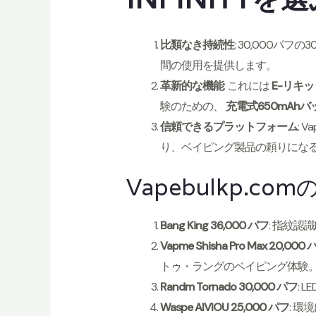
比類なき持続性
: 30,000パフ
間の使用を提供します。
革新的な機能
: これには
E-リキッ
験のための、
充電式650mAh
信頼できるプラットフォーム
: 
り、ベイピング製品の頼りにな
Vapebulkp.
Bang King 36,000 パフ
: 指紋認
Vapme Shisha Pro Max 20,000
トゥ・ラングのベイピング体験
Randm Tornado 30,000 パフ
:
Waspe AIVIOU 25,000 パフ
: 