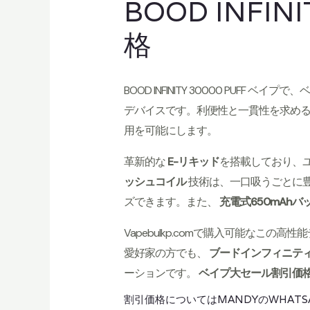
BOOD INFI
格
BOOD INFINITY 30000 P
デバイスです。利便性と一貫性を求め
用を可能にします。
革新的な
E-リキッド
を搭載しており、
ッシュコイル
技術は、一口吸うごとに
ズできます。また、
充電式650mAhバ
Vapebulkp.comで購入可能な
愛好家の方でも、
ブードインフィニテ
ーションです。
ベイプ大セール割引価
割引価格についてはMANDYのWHAT