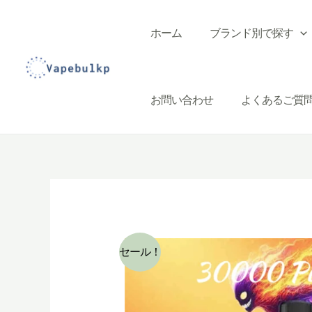
コ
ン
ホーム
ブランド別で探す
テ
ン
ツ
お問い合わせ
よくあるご質
へ
ス
キ
ッ
プ
セール！