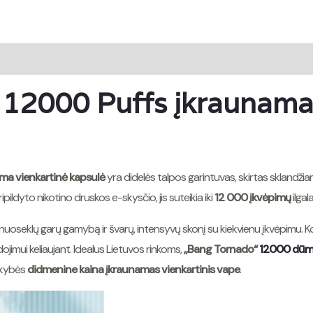
12000 Puffs įkraunamas
ma vienkartinė kapsulė
yra didelės talpos garintuvas, skirtas sklandži
ipildyto nikotino druskos e-skysčio, jis suteikia iki
12 000 įkvėpimų
ilgal
na nuoseklų garų gamybą ir švarų, intensyvų skonį su kiekvienu įkvėpimu. 
ojimui keliaujant. Idealus Lietuvos rinkoms,
„Bang Tornado“
12000 dūmų
okybės
didmenine kaina
įkraunamas vienkartinis vape
.