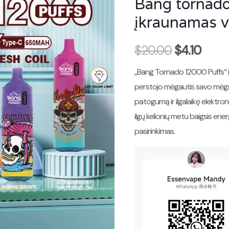
Bang tornad
įkraunamas v
$
20.00
$
4.10
„Bang Tornado 12000 Puffs“ idea
perstojo mėgautis savo mėgst
patogumą ir ilgalaikę elektroni
ilgų kelionių metu baigsis ener
pasirinkimas.