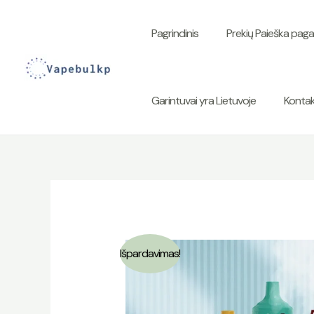
Pereiti
prie
Pagrindinis
Prekių Paieška paga
turinio
Garintuvai yra Lietuvoje
Kontak
Išpardavimas!