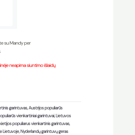
kite su Mandy per
6
ėje neapima siuntimo išlaidų
tinis garintuvas
,
Austrijos populiarūs
opuliarūs vienkartiniai garintuvai
,
Lietuvos
ietijos populiarus vienkartinis garintuvas
,
ė Lietuvoje
,
Nyderlandų garintuvų geras