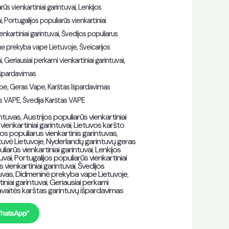
rūs vienkartiniai garintuvai
,
Lenkijos
i
,
Portugalijos populiarūs vienkartiniai
enkartiniai garintuvai
,
Švedijos populiarus
ė prekyba vape Lietuvoje
,
Šveicarijos
i
,
Geriausiai perkami vienkartiniai garintuvai
,
 išpardavimas
ape
,
Geras Vape
,
Karštas Išpardavimas
as VAPE
,
Švedija Karštas VAPE
intuvas
,
Austrijos populiarūs vienkartiniai
vienkartiniai garintuvai
,
Lietuvos karšto
jos populiarus vienkartinis garintuvas
,
uvė Lietuvoje
,
Nyderlandų garintuvų geras
liarūs vienkartiniai garintuvai
,
Lenkijos
uvai
,
Portugalijos populiarūs vienkartiniai
s vienkartiniai garintuvai
,
Švedijos
tuvas
,
Didmeninė prekyba vape Lietuvoje
,
iniai garintuvai
,
Geriausiai perkami
avaitės karštas garintuvų išpardavimas
WhatsApp"