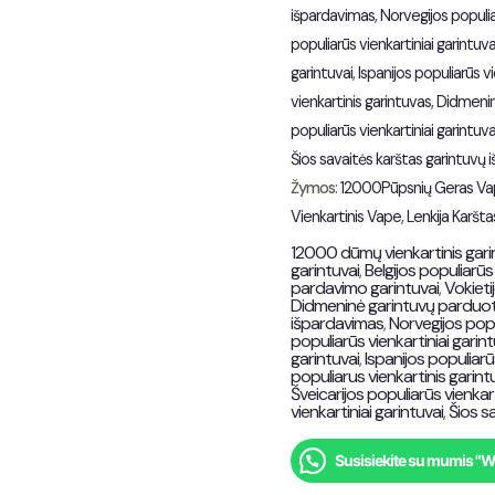
išpardavimas
,
Norvegijos populia
populiarūs vienkartiniai garintuva
garintuvai
,
Ispanijos populiarūs vi
vienkartinis garintuvas
,
Didmenin
populiarūs vienkartiniai garintuva
Šios savaitės karštas garintuvų
Žymos:
12000Pūpsnių Geras V
Vienkartinis Vape
,
Lenkija Karšt
12000 dūmų vienkartinis gar
garintuvai
,
Belgijos populiarūs 
pardavimo garintuvai
,
Vokieti
Didmeninė garintuvų parduot
išpardavimas
,
Norvegijos popu
populiarūs vienkartiniai garint
garintuvai
,
Ispanijos populiarū
populiarus vienkartinis garin
Šveicarijos populiarūs vienkart
vienkartiniai garintuvai
,
Šios s
Susisiekite su mumis "