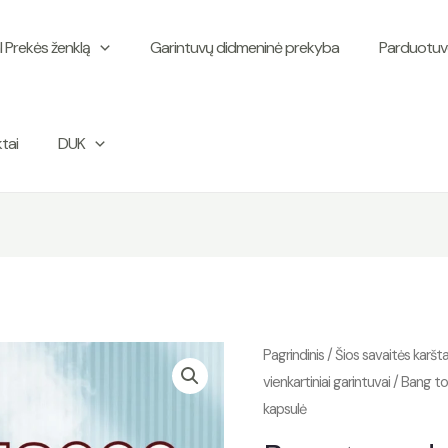
l Prekės ženklą
Garintuvų didmeninė prekyba
Parduotuvė
tai
DUK
Pagrindinis
/
Šios savaitės karšt
vienkartiniai garintuvai
/ Bang to
kapsulė