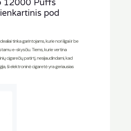
o 12000 Puffs
ienkartinis pod
liai tinka garintojams, kurie nori ilgai ir be
amu e-skysčiu. Tiems, kurie vertina
nių cigarečių patirtį, nesijaudindami, kad
gija, ši elektroninė cigaretė yra geriausias