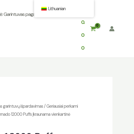
Lithuanian
$
: Garintuvas pagal įkvėpimus
0.
0
0
as garintuvų išpardavimas
/
Geriausiai perkami
rnado 12000 Puffs Įkraunama vienkartinė