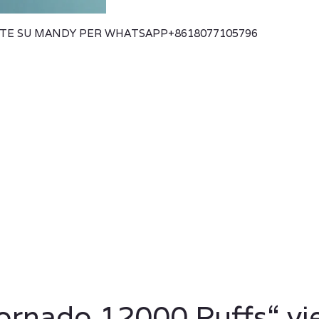
KITE SU MANDY PER WHATSAPP
+8618077105796
rnado 12000 Puffs“ vie