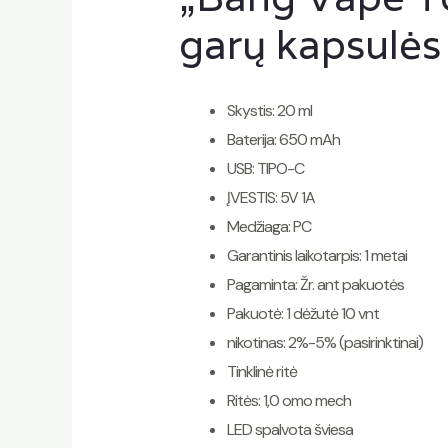
garų kapsulės
Skystis: 20 ml
Baterija: 650 mAh
USB: TIPO-C
ĮVESTIS: 5V 1A
Medžiaga: PC
Garantinis laikotarpis: 1 metai
Pagaminta: Žr. ant pakuotės
Pakuotė: 1 dėžutė 10 vnt
nikotinas: 2%-5% (pasirinktinai)
Tinklinė ritė
Ritės: 1,0 omo mech
LED spalvota šviesa