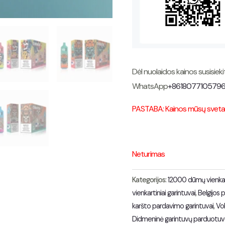
Dėl nuolaidos kainos susisie
WhatsApp
+861807710579
PASTABA: Kainos mūsų svetain
Neturimas
Kategorijos:
12000 dūmų vienkar
vienkartiniai garintuvai
,
Belgijos p
karšto pardavimo garintuvai
,
Vok
Didmeninė garintuvų parduotuv