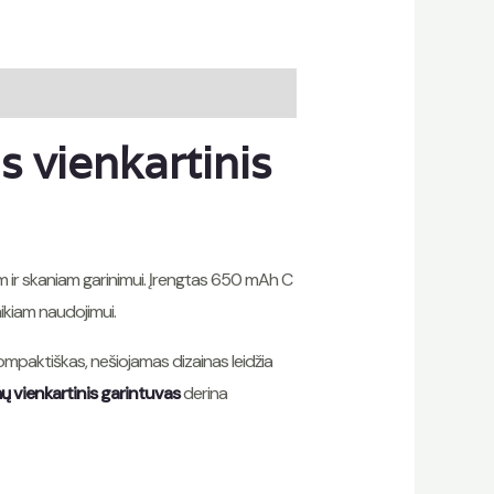
 vienkartinis
am ir skaniam garinimui. Įrengtas 650 mAh C
aikiam naudojimui.
Kompaktiškas, nešiojamas dizainas leidžia
 vienkartinis garintuvas
derina