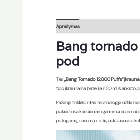
Aprašymas
Atsiliepimai ({count})
Bang tornado 
pod
Tas
„Bang Tornado 12000 Puffs“ įkrauna
tipo įkraunama baterija ir 20 ml iš anksto pr
Pažangi tinklelio ritės technologija užtikri
puikiai tinka kasdieniam garinimui arba naud
patogumą, našumą ir stilių aukščiausios k