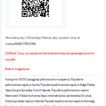
Skontaktuj się z WhatsApp Mandy, aby uzyskać cenę ze
zniżką
+8618077105796
UWAGA: Ceny na naszej stronie internetowej nie zawierają kosztów
wysyłki
Brak w magazynie
Kategorie:
10000 zaciągnięć jednorazowy e-papieros
,
Popularne
jednorazowe vape'y w Austrii
,
Popularne jednorazowe vape'y w Belgii
,
Polska
Vape Gorąca Sprzedaż
,
Fumot Vape🔥
,
Popularny jednorazowy vape w
Niemczech
,
Polska Hurtownia Vape
,
minimalna ilość zamówienia 50 sztuk
,
Dobra sprzedaż vape w Holandii
,
Popularne jednorazowe vape'y w Norwegii
,