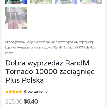
Strona główna
/
Gorąca Wyprzedaż Vape w tym tygodniu
/
Najczęściej
kupowane e-papierosy jednorazowe
/ RandM Tornado 10000 Puffs Plus
Polska
Dobra wyprzedaż RandM
Tornado 10000 zaciągnięć
Plus Polska
(
1
recenzja klienta)
Oceniono
1
5.00
$
25.00
$
6.40
na 5 na
podstawie
ocen klientów