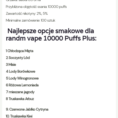
Przybliżona objętość ssania: 10000 puffs
Zawartość nikotyny: 2%, 5%
Minimalne zamówienie: 100 sztuk
Najlepsze opcje smakowe dla
randm vape 10000 Puffs Plus:
1 Chłodząca Mięta
2 Soczysty Lód
3 Misie
4 Lody Borówkowe
5 Lody Winogronowe
6 Różowa Lemoniada
7 mieszane jagody
8 Truskawka Arbuz
9. Czerwone Jabłko Cytryna
10. Truskawka Kiwi