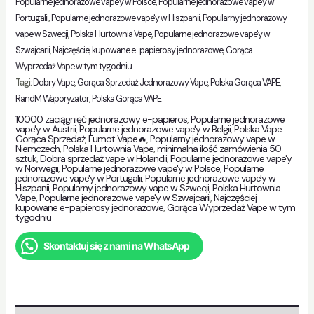
Popularne jednorazowe vape'y w Polsce
,
Popularne jednorazowe vape'y w
Portugalii
,
Popularne jednorazowe vape'y w Hiszpanii
,
Popularny jednorazowy
vape w Szwecji
,
Polska Hurtownia Vape
,
Popularne jednorazowe vape'y w
Szwajcarii
,
Najczęściej kupowane e-papierosy jednorazowe
,
Gorąca
Wyprzedaż Vape w tym tygodniu
Tagi:
Dobry Vape
,
Gorąca Sprzedaż Jednorazowy Vape
,
Polska Gorąca VAPE
,
RandM Waporyzator
,
Polska Gorąca VAPE
10000 zaciągnięć jednorazowy e-papieros
,
Popularne jednorazowe
vape'y w Austrii
,
Popularne jednorazowe vape'y w Belgii
,
Polska Vape
Gorąca Sprzedaż
,
Fumot Vape🔥
,
Popularny jednorazowy vape w
Niemczech
,
Polska Hurtownia Vape
,
minimalna ilość zamówienia 50
sztuk
,
Dobra sprzedaż vape w Holandii
,
Popularne jednorazowe vape'y
w Norwegii
,
Popularne jednorazowe vape'y w Polsce
,
Popularne
jednorazowe vape'y w Portugalii
,
Popularne jednorazowe vape'y w
Hiszpanii
,
Popularny jednorazowy vape w Szwecji
,
Polska Hurtownia
Vape
,
Popularne jednorazowe vape'y w Szwajcarii
,
Najczęściej
kupowane e-papierosy jednorazowe
,
Gorąca Wyprzedaż Vape w tym
tygodniu
Skontaktuj się z nami na WhatsApp