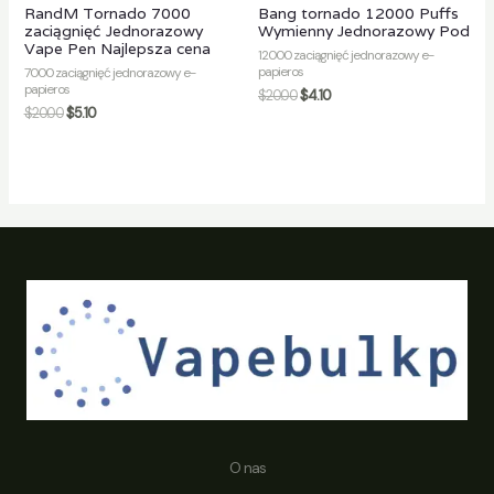
RandM Tornado 7000
Bang tornado 12000 Puffs
zaciągnięć Jednorazowy
Wymienny Jednorazowy Pod
Vape Pen Najlepsza cena
12000 zaciągnięć jednorazowy e-
papieros
7000 zaciągnięć jednorazowy e-
papieros
$
20.00
$
4.10
$
20.00
$
5.10
O nas