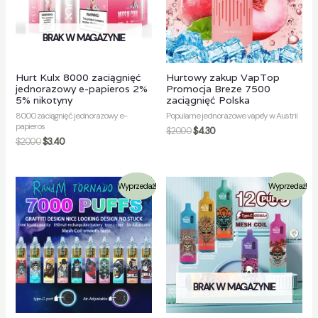
BRAK W MAGAZYNIE
Hurt Kulx 8000 zaciągnięć
Hurtowy zakup VapTop
jednorazowy e-papieros 2%
Promocja Breze 7500
5% nikotyny
zaciągnięć Polska
8000 zaciągnięć jednorazowy e-
Popularne jednorazowe vape'y w Austrii
papieros
$
20.00
$
4.30
$
20.00
$
3.40
Wyprzedaż!
Wyprzedaż!
BRAK W MAGAZYNIE