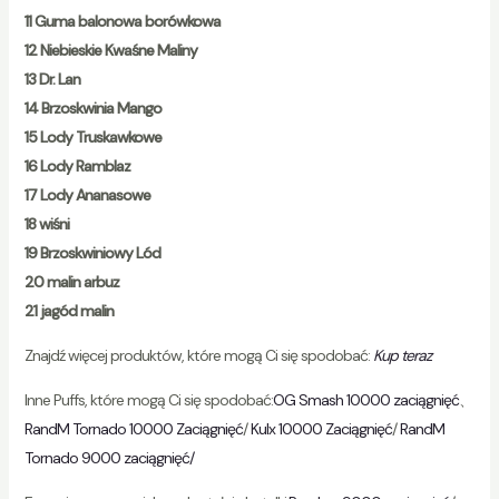
11 Guma balonowa borówkowa
12 Niebieskie Kwaśne Maliny
13 Dr. Lan
14 Brzoskwinia Mango
15 Lody Truskawkowe
16 Lody Ramblaz
17 Lody Ananasowe
18 wiśni
19 Brzoskwiniowy Lód
20 malin arbuz
21 jagód malin
Znajdź więcej produktów, które mogą Ci się spodobać:
Kup teraz
Inne Puffs, które mogą Ci się spodobać:
OG Smash 10000 zaciągnięć
、
RandM Tornado 10000 Zaciągnięć
/
Kulx 10000 Zaciągnięć
/
RandM
Tornado 9000 zaciągnięć/