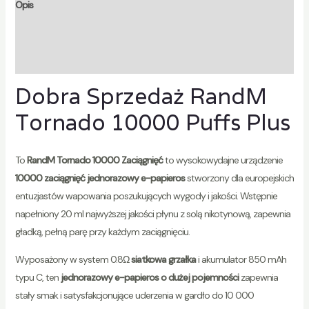
Opis
Informacje dodatkowe
Opinie ($1$)
Dobra Sprzedaż RandM
Tornado 10000 Puffs Plus
To
RandM Tornado 10000 Zaciągnięć
to wysokowydajne urządzenie
10000 zaciągnięć jednorazowy e-papieros
stworzony dla europejskich
entuzjastów wapowania poszukujących wygody i jakości. Wstępnie
napełniony 20 ml najwyższej jakości płynu z solą nikotynową, zapewnia
gładką, pełną parę przy każdym zaciągnięciu.
Wyposażony w system 0.8Ω
siatkowa grzałka
i akumulator 850 mAh
typu C, ten
jednorazowy e-papieros o dużej pojemności
zapewnia
stały smak i satysfakcjonujące uderzenia w gardło do 10 000