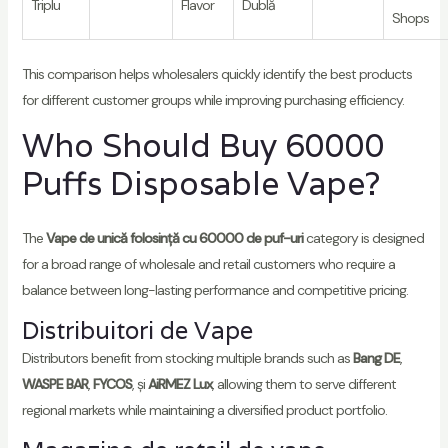
Triplu
Flavor
Dublă
Shops
This comparison helps wholesalers quickly identify the best products
for different customer groups while improving purchasing efficiency.
Who Should Buy 60000
Puffs Disposable Vape?
The
Vape de unică folosință cu 60000 de puf-uri
category is designed
for a broad range of wholesale and retail customers who require a
balance between long-lasting performance and competitive pricing.
Distribuitori de Vape
Distributors benefit from stocking multiple brands such as
Bang DE
,
WASPE BAR
,
FYCOS
, și
AiRMEZ Lux
, allowing them to serve different
regional markets while maintaining a diversified product portfolio.