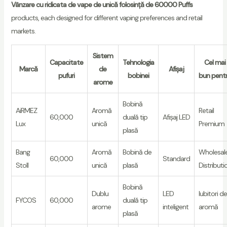
Vânzare cu ridicata de vape de unică folosință de 60000 Puffs
products, each designed for different vaping preferences and retail
markets.
Sistem
Capacitate
Tehnologia
Cel mai
Marcă
de
Afișaj
pufuri
bobinei
bun pent
arome
Bobină
AiRMEZ
Aromă
Retail
60,000
duală tip
Afișaj LED
Lux
unică
Premium
plasă
Bang
Aromă
Bobină de
Wholesal
60,000
Standard
Stoll
unică
plasă
Distributi
Bobină
Dublu
LED
Iubitori de
FYCOS
60,000
duală tip
arome
inteligent
aromă
plasă