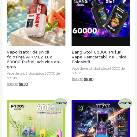
re
Vaporizator de unică
Bang Stoll 60000 Pufuri
folosință AIRMEZ Lux
Vape Reîncărcabil de Unică
60000 Pufuri, achiziție en-
Folosință
gros
Vape de unică folosință cu 60000 de
puf-uri
Vape de unică folosință cu 60000 de
puf-uri
$
50.00
$
8.90
$
30.00
$
6.30
Reducere!
Reducere!