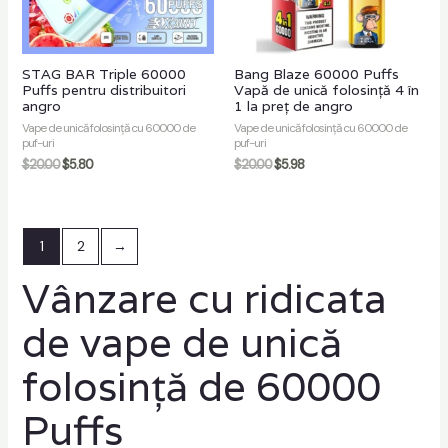
STAG BAR Triple 60000
Bang Blaze 60000 Puffs
Puffs pentru distribuitori
Vapă de unică folosință 4 în
angro
1 la preț de angro
Vape de unică folosință cu 60000 de
Vape de unică folosință cu 60000 de
puf-uri
puf-uri
$
20.00
$
5.80
$
20.00
$
5.98
1
2
→
Vânzare cu ridicata
de vape de unică
folosință de 60000
Puffs