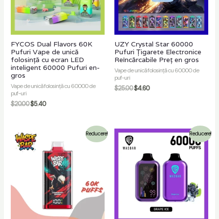
FYCOS Dual Flavors 60K
UZY Crystal Star 60000
Pufuri Vape de unică
Pufuri Țigarete Electronice
folosință cu ecran LED
Reîncărcabile Preț en gros
inteligent 60000 Pufuri en-
Vape de unică folosință cu 60000 de
gros
puf-uri
Vape de unică folosință cu 60000 de
$
25.00
$
4.60
puf-uri
$
20.00
$
5.40
Reducere!
Reducere!