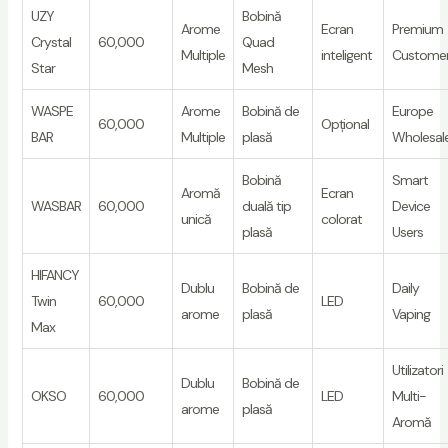
UZY
Bobină
Arome
Ecran
Premium
Crystal
60,000
Quad
Multiple
inteligent
Custome
Star
Mesh
WASPE
Arome
Bobină de
Europe
60,000
Opțional
BAR
Multiple
plasă
Wholesal
Bobină
Smart
Aromă
Ecran
WASBAR
60,000
duală tip
Device
unică
colorat
plasă
Users
HIFANCY
Dublu
Bobină de
Daily
Twin
60,000
LED
arome
plasă
Vaping
Max
Utilizatori
Dublu
Bobină de
OKSO
60,000
LED
Multi-
arome
plasă
Aromă