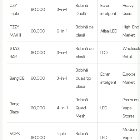
UZY
Bobină
Ecran
Heavy
60,000
3-in-1
Triple
Dublă
inteligent
Users
FIZZY
Bobină de
High-End
60,000
6-in-1
Afișaj LED
MAX III
plasă
Market
STAG
Bobină de
Wholesal
60,000
3-in-1
LCD
BAR
plasă
Retail
Bobină
Ecran
Europe
Bang DE
60,000
3-in-1
duală tip
inteligent
Market
plasă
Bobină
Premium
Bang
60,000
4-in-1
Quad
LED
Vape
Blaze
Mesh
Stores
Modern
VOPK
Triple
Bobină
60,000
LED
Vape