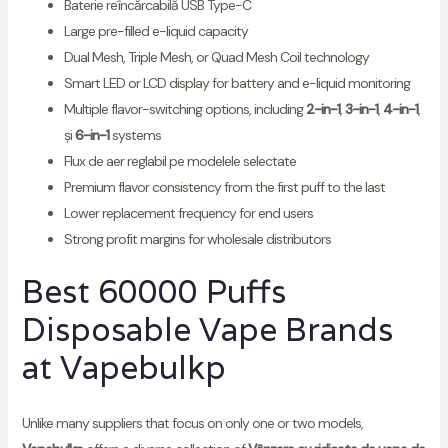
Baterie reîncărcabilă USB Type-C
Large pre-filled e-liquid capacity
Dual Mesh, Triple Mesh, or Quad Mesh Coil technology
Smart LED or LCD display for battery and e-liquid monitoring
Multiple flavor-switching options, including
2-in-1
,
3-in-1
,
4-in-1
,
și
6-in-1
systems
Flux de aer reglabil pe modelele selectate
Premium flavor consistency from the first puff to the last
Lower replacement frequency for end users
Strong profit margins for wholesale distributors
Best 60000 Puffs
Disposable Vape Brands
at Vapebulkp
Unlike many suppliers that focus on only one or two models,