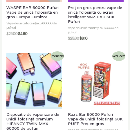
WASPE BAR 60000 Pufuri
Preț en gros pentru vape de
Vape de unică folosință en
unică folosință cu ecran
gros Europa Furnizor
inteligent WASBAR 60K
Pufuri
Vape de unică folosință cu 60000 de
puf-uri
Vape de unică folosință cu 60000 de
puf-uri
$
25.00
$
4.90
$
25.00
$
6.10
Reducere!
Reducere!
Dispozitiv de vaporizare de
Razz Bar 60000 Pufuri
unică folosință premium
Vape de unică folosință 60K
HIFANCY TWIN MAX
PUFF Preț en gros
60000 de pufuri