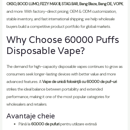
OKSO, BOOD LUMO, FIZZY MAX III, STAG BAR, Bang Blaze, Bang DE, VOPK
,
and more. With factory-direct pricing, OEM & ODM customization,
stable inventory, and fast international shipping, we help wholesale
buyers build a competitive product portfolio for global markets.
Why Choose 60000 Puffs
Disposable Vape?
The demand for high-capacity disposable vapes continues to grow as
consumers seek longer-lasting devices with better value and more
advanced features. A
Vape de unică folosință cu 60000 de puf-uri
strikes the ideal balance between portability and extended
performance, making it one of the most popular categories for
wholesalers and retailers.
Avantaje cheie
Până la
60.000 de pufuri
pentru utilizare extinsă