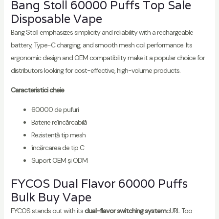
Bang Stoll 60000 Puffs Top Sale
Disposable Vape
Bang Stoll emphasizes simplicity and reliability with a rechargeable
battery, Type-C charging, and smooth mesh coil performance. Its
ergonomic design and OEM compatibility make it a popular choice for
distributors looking for cost-effective, high-volume products.
Caracteristici cheie
60.000 de pufuri
Baterie reîncărcabilă
Rezistență tip mesh
încărcarea de tip C
Suport OEM și ODM
FYCOS Dual Flavor 60000 Puffs
Bulk Buy Vape
FYCOS stands out with its
dual-flavor switching system
cURL Too