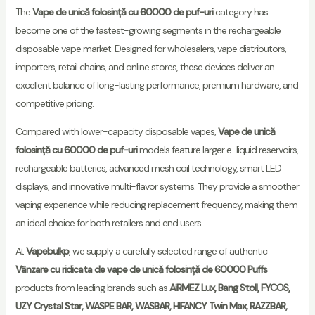
The
Vape de unică folosință cu 60000 de puf-uri
category has
become one of the fastest-growing segments in the rechargeable
disposable vape market. Designed for wholesalers, vape distributors,
importers, retail chains, and online stores, these devices deliver an
excellent balance of long-lasting performance, premium hardware, and
competitive pricing.
Compared with lower-capacity disposable vapes,
Vape de unică
folosință cu 60000 de puf-uri
models feature larger e-liquid reservoirs,
rechargeable batteries, advanced mesh coil technology, smart LED
displays, and innovative multi-flavor systems. They provide a smoother
vaping experience while reducing replacement frequency, making them
an ideal choice for both retailers and end users.
At
Vapebulkp
, we supply a carefully selected range of authentic
Vânzare cu ridicata de vape de unică folosință de 60000 Puffs
products from leading brands such as
AiRMEZ Lux, Bang Stoll, FYCOS,
UZY Crystal Star, WASPE BAR, WASBAR, HIFANCY Twin Max, RAZZBAR,