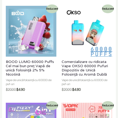
Reducere!
Reducere!
BOOD LUMO 60000 Puffs
Comercializare cu ridicata
Cel mai bun preț Vapă de
Vape OKSO 60000 Pufuri
unică folosință 2% 5%
Dispozitiv de Unică
Nicotină
Folosință cu Aromă Dublă
Vape de unică folosință cu 60000 de
Vape de unică folosință cu 60000 de
puf-uri
puf-uri
$
20.00
$
4.90
$
20.00
$
4.80
Reducere!
Reducere!