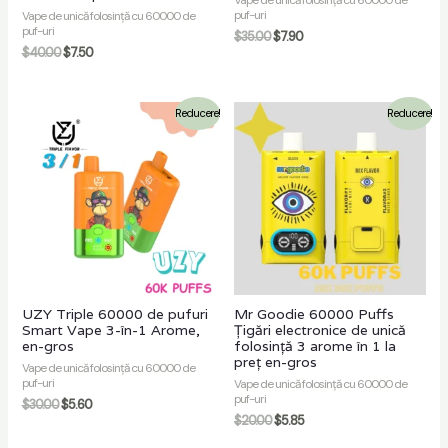
Vape de unică folosință cu 60000 de
puf-uri
Vape de unică folosință cu 60000 de
puf-uri
$
35.00
$
7.90
$
40.00
$
7.50
Reducere!
Reducere!
UZY Triple 60000 de pufuri
Mr Goodie 60000 Puffs
Smart Vape 3-în-1 Arome,
Țigări electronice de unică
en-gros
folosință 3 arome în 1 la
preț en-gros
Vape de unică folosință cu 60000 de
puf-uri
Vape de unică folosință cu 60000 de
puf-uri
$
30.00
$
5.60
$
20.00
$
5.85