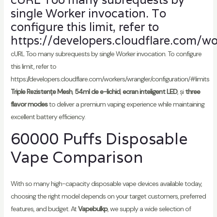
single Worker invocation. To
configure this limit, refer to
https://developers.cloudflare.com/wo
cURL Too many subrequests by single Worker invocation. To configure
this limit, refer to
https://developers.cloudflare.com/workers/wrangler/configuration/#limits
Triple Rezistențe Mesh
,
54ml de e-lichid
,
ecran inteligent LED
, și
three
flavor modes
to deliver a premium vaping experience while maintaining
excellent battery efficiency.
60000 Puffs Disposable
Vape Comparison
With so many high-capacity disposable vape devices available today,
choosing the right model depends on your target customers, preferred
features, and budget. At
Vapebulkp
, we supply a wide selection of