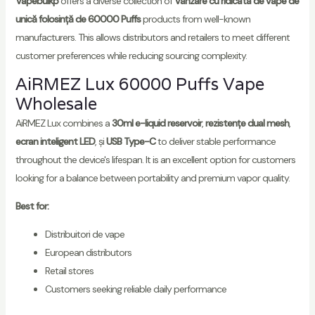
Vapebulkp
offers a diverse collection of
Vânzare cu ridicata de vape de
unică folosință de 60000 Puffs
products from well-known
manufacturers. This allows distributors and retailers to meet different
customer preferences while reducing sourcing complexity.
AiRMEZ Lux 60000 Puffs Vape
Wholesale
AiRMEZ Lux combines a
30ml e-liquid reservoir
,
rezistențe dual mesh
,
ecran inteligent LED
, și
USB Type-C
to deliver stable performance
throughout the device's lifespan. It is an excellent option for customers
looking for a balance between portability and premium vapor quality.
Best for:
Distribuitori de vape
European distributors
Retail stores
Customers seeking reliable daily performance