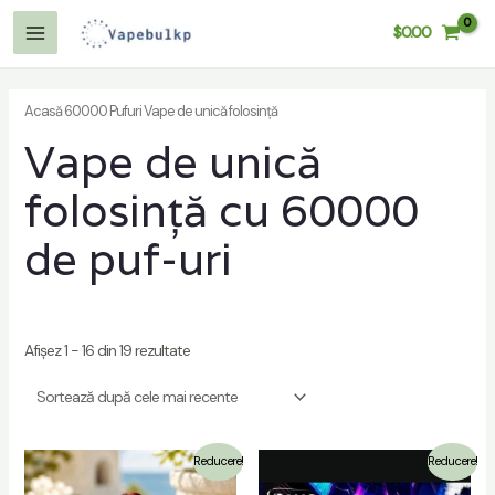
Treceți
$
0.00
la
Meniu
conținut
Principal
Acasă
60000 Pufuri Vape de unică folosință
Vape de unică
re
folosință cu 60000
de puf-uri
re
Afișez 1 - 16 din 19 rezultate
Reducere!
Reducere!