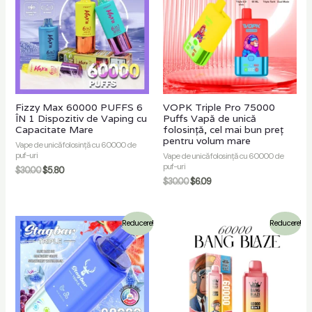
Fizzy Max 60000 PUFFS 6
VOPK Triple Pro 75000
ÎN 1 Dispozitiv de Vaping cu
Puffs Vapă de unică
Capacitate Mare
folosință, cel mai bun preț
pentru volum mare
Vape de unică folosință cu 60000 de
puf-uri
Vape de unică folosință cu 60000 de
puf-uri
$
30.00
$
5.80
$
30.00
$
6.09
Reducere!
Reducere!