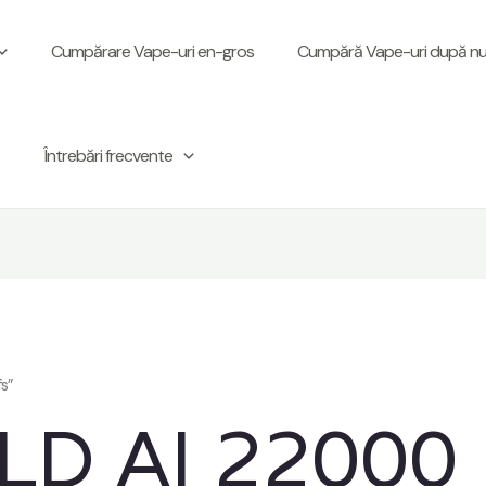
Cumpărare Vape-uri en-gros
Cumpără Vape-uri după num
Întrebări frecvente
s”
D AI 22000