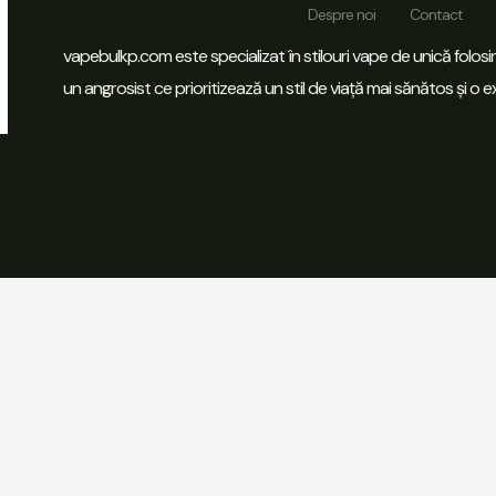
Despre noi
Contact
vapebulkp.com este specializat în stilouri vape de unică folo
un angrosist ce prioritizează un stil de viață mai sănătos și o