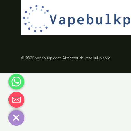
© 2026 vapebulkp.com. Alimentat de vapebulkp.com.
Chaty
Hide