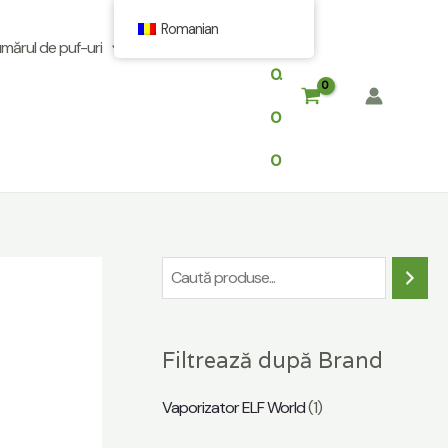
Romanian
$
ărul de puf-uri
0.
0
0
C
a
u
Filtrează după Brand
t
ă
Vaporizator ELF World
(1)