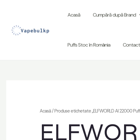
Treceți
la
Acasă
Cumpără după Brand
conținut
Puffs Stoc în România
Contact
Acasă
/ Produse etichetate „ELFWORLD AI 22000 Puff
ELFWORL