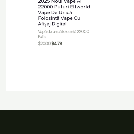
2025 Noul Vape Ai
22000 Pufuri Elfworld
Vape De Unică
Folosință Vape Cu
Afișaj Digital
Vapă de unică folosință 22000
Puffs
$
20.00
$
4.78