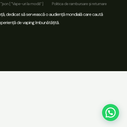
```json [ "Vape-uri la modă" ]
Politica de rambursare și returnare
sință, dedicat să servească o audiență mondială care caută
 experiență de vaping îmbunătățită.