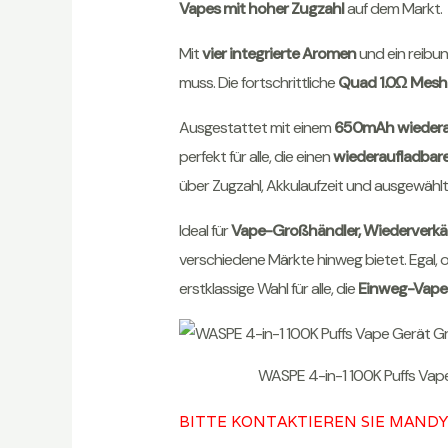
Vapes mit hoher Zugzahl
auf dem Markt.
Mit
vier integrierte Aromen
und ein reibu
muss. Die fortschrittliche
Quad 1.0Ω Mesh
Ausgestattet mit einem
650mAh wiedera
perfekt für alle, die einen
wiederaufladbar
über Zugzahl, Akkulaufzeit und ausgewähl
Ideal für
Vape-Großhändler, Wiederverkäu
verschiedene Märkte hinweg bietet. Egal, 
erstklassige Wahl für alle, die
Einweg-Vape
WASPE 4-in-1 100K Puffs Vap
BITTE KONTAKTIEREN SIE MANDY