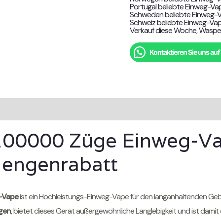
Portugal beliebte Einweg-Va
Schweden beliebte Einweg-
Schweiz beliebte Einweg-Va
Verkauf diese Woche
,
Waspe
Kontaktieren Sie uns a
nen
Bewertungen ({count})
100000 Züge Einweg-V
engenrabatt
-Vape
ist ein Hochleistungs-Einweg-Vape für den langanhaltenden Gebra
gen
, bietet dieses Gerät außergewöhnliche Langlebigkeit und ist damit 