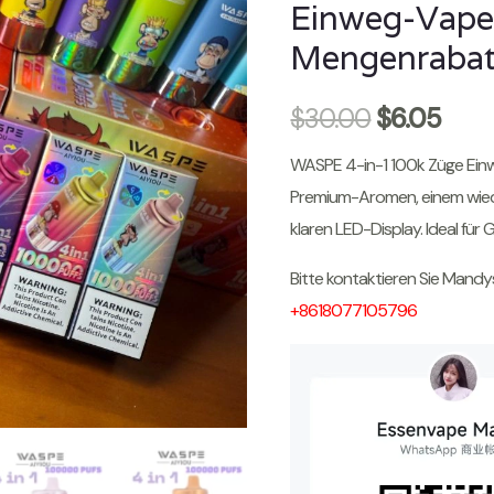
Einweg-Vape
Mengenrabat
$
30.00
$
6.05
WASPE 4-in-1 100k Züge Ein
Premium-Aromen, einem wie
klaren LED-Display. Ideal fü
Bitte kontaktieren Sie Mand
+8618077105796