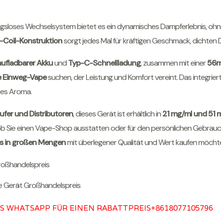
ngsloses Wechselsystem bietet es ein dynamisches Dampferlebnis, oh
-Coil-Konstruktion
sorgt jedes Mal für kräftigen Geschmack, dichten
ufladbarer Akku
und
Typ-C-Schnellladung
, zusammen mit einer
56m
e Einweg-Vape
suchen, der Leistung und Komfort vereint. Das integrier
tes Aroma.
fer und Distributoren
, dieses Gerät ist erhältlich in
21 mg/ml und 51 m
ob Sie einen Vape-Shop ausstatten oder für den persönlichen Gebrauch 
s in großen Mengen
mit überlegener Qualität und Wert kaufen möcht
e Gerät Großhandelspreis
S WHATSAPP FÜR EINEN RABATTPREIS
+8618077105796