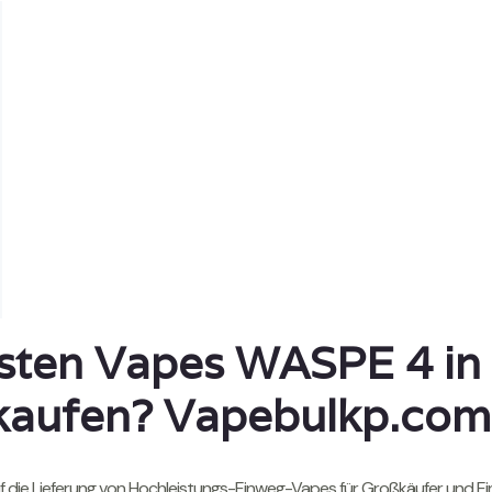
sten Vapes WASPE 4 in
 kaufen?
Vapebulkp.com
t auf die Lieferung von Hochleistungs-Einweg-Vapes für Großkäufer und 