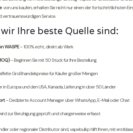
e
von uns kaufen, erhalten Sie nicht nur einen der fortschrittlichsten Ei
d vertrauenswürdigen Service.
wir Ihre beste Quelle sind:
von WASPE
– 100% echt, direkt ab Werk
(MOQ)
– Beginnen Sie mit 50 Stück für Ihre Bestellung
ffelte Großhandelspreise für Käufer großer Mengen
r in Europa und den USA, Kanada, Lieferung in über 50 Länder
ort
– Dedizierte Account Manager über WhatsApp, E-Mail oder Chat
wird zur Beruhigung geprüft und chargenweise erfasst
dler oder regionaler Distributor sind, vapebulkp hilft Ihnen, mit erst