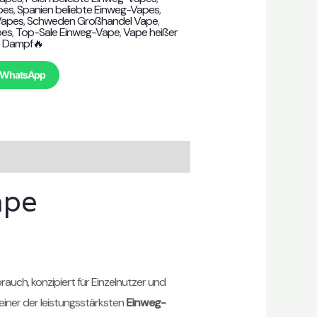
pes
,
Spanien beliebte Einweg-Vapes
,
Vapes
,
Schweden Großhandel Vape
,
pes
,
Top-Sale Einweg-Vape
,
Vape heißer
 Dampf🔥
uf WhatsApp
ape
uch, konzipiert für Einzelnutzer und
einer der leistungsstärksten
Einweg-