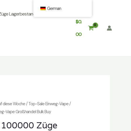
German
Züge Lagerbestand In Europa
$
0.
00
uf diese Woche
/
Top-Sale Einweg-Vape
/
eg-Vape Großhandel Bulk Buy
 100000 Züge