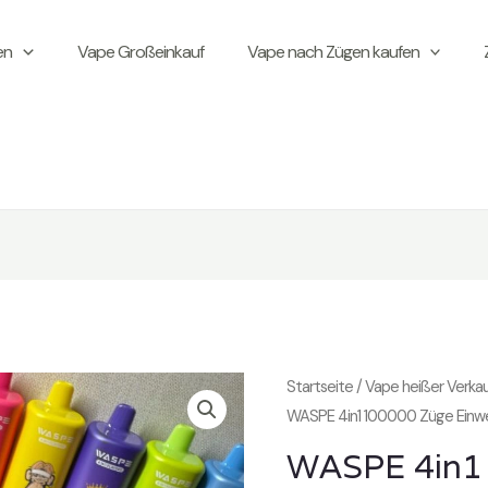
en
Vape Großeinkauf
Vape nach Zügen kaufen
Startseite
/
Vape heißer Verka
WASPE 4in1 100000 Züge Einw
WASPE 4in1