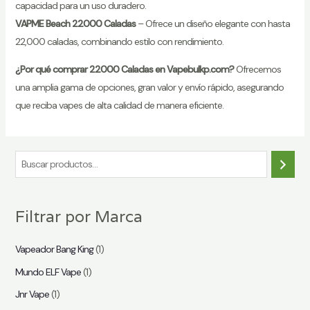
capacidad para un uso duradero.
VAPME Beach 22000 Caladas
– Ofrece un diseño elegante con hasta
22,000 caladas, combinando estilo con rendimiento.
¿Por qué comprar 22000 Caladas en Vapebulkp.com?
Ofrecemos
una amplia gama de opciones, gran valor y envío rápido, asegurando
que reciba vapes de alta calidad de manera eficiente.
B
u
s
Filtrar por Marca
c
a
Vapeador Bang King
(1)
r
Mundo ELF Vape
(1)
Jnr Vape
(1)