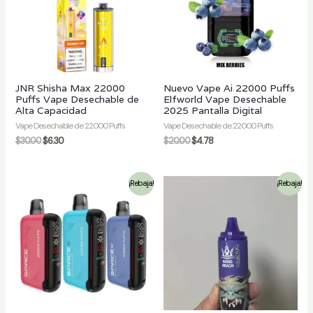
/desactivar
JNR Shisha Max 22000
Nuevo Vape Ai 22000 Puffs
Puffs Vape Desechable de
Elfworld Vape Desechable
Alta Capacidad
2025 Pantalla Digital
Vape Desechable de 22000 Puffs
Vape Desechable de 22000 Puffs
$
30.00
$
6.30
$
20.00
$
4.78
¡Rebaja!
¡Rebaja!