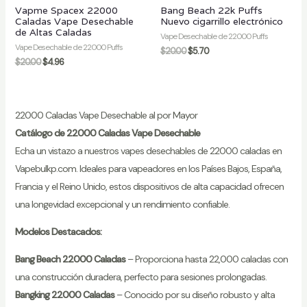
Vapme Spacex 22000
Bang Beach 22k Puffs
Caladas Vape Desechable
Nuevo cigarrillo electrónico
de Altas Caladas
Vape Desechable de 22000 Puffs
Vape Desechable de 22000 Puffs
$
20.00
$
5.70
$
20.00
$
4.96
22000 Caladas Vape Desechable al por Mayor
Catálogo de 22000 Caladas Vape Desechable
Echa un vistazo a nuestros vapes desechables de 22000 caladas en
Vapebulkp.com. Ideales para vapeadores en los Países Bajos, España,
Francia y el Reino Unido, estos dispositivos de alta capacidad ofrecen
una longevidad excepcional y un rendimiento confiable.
Modelos Destacados:
Bang Beach 22000 Caladas
– Proporciona hasta 22,000 caladas con
una construcción duradera, perfecto para sesiones prolongadas.
Bangking 22000 Caladas
– Conocido por su diseño robusto y alta