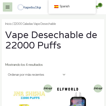
Saltar
Spanish
$
0.00
al
Menú
contenido
Principal
Inicio
/ 22000 Caladas Vape Desechable
Vape Desechable de
/desactivar
22000 Puffs
Mostrando los 4 resultados
/desactivar
¡Rebaja!
¡Rebaja!