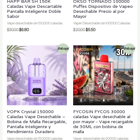
HAPP BAR SH 150K
OKSO TORNADO 100000
Caladas Vape Descartable
Puffes Dispositivo de Vapeo
Pantalla Inteligente Doble
Desechable Precio al por
Sabor
Mayor
Vape desechable de 150,000 caladas
Vaper Desechable de 100000 Caladas
$
30.00
$
6.80
$
20.00
$
5.50
¡Rebaja!
¡Rebaja!
VOPK Crystal 150000
FYCOSIN FYCOS 30000
Caladas Vape Desechable –
caladas Vape desechable al
Bobina de Malla Recargable,
por mayor - Vape recargable
Pantalla Inteligente y
de 30ML con bobina de
Rendimiento Duradero
malla
Vape desechable de 150,000 caladas
Vaper desechable de 30000 caladas