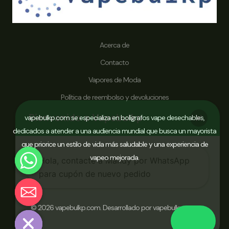
Acerca de
Contacto
Vapores de Moda
Política de reembolso y devoluciones
Bienvenido a Vapebulkp
vapebulkp.com se especializa en bolígrafos vape desechables,
dedicados a atender a una audiencia mundial que busca un mayorista
que priorice un estilo de vida más saludable y una experiencia de
vapeo mejorada.
Hola, contacte a Mandy por WhatsApp
para cupón de nuevo pedido
Chaty
© 2026 vapebulkp.com. Desarrollado por vapebulkp.com.
Hide
Ordenar ahora