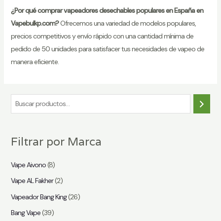
¿Por qué comprar vapeadores desechables populares en España en
Vapebulkp.com?
Ofrecemos una variedad de modelos populares,
precios competitivos y envío rápido con una cantidad mínima de
pedido de 50 unidades para satisfacer tus necesidades de vapeo de
manera eficiente.
B
u
s
Filtrar por Marca
c
a
Vape Aivono
(8)
r
Vape AL Fakher
(2)
Vapeador Bang King
(26)
Bang Vape
(39)