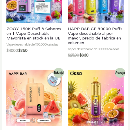
ZOOY 150K Puff 3 Sabores
HAPP BAR GR 30000 Puffs
en 1 Vape Desechable
Vape desechable al por
Mayorista en stock en la UE
mayor, precio de fábrica en
volumen
Vape desechable de 150,000 caladas
Vaper desechable de 30000 caladas
$
40.00
$
8.50
$
25.00
$
6.30
¡Rebaja!
¡Rebaja!