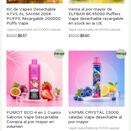
Kit de Vapeo Desechable
Venta al por mayor de
ATVS AL SAHIM 200K
ELFBAR BC45000 Puffers
PUFFS Recargable 200000
Vape desechable recargable
Puffs Vape
en stock en la UE
Vapeo Desechable de 200000 caladas
Vaper desechable de 45000 caladas
$
30.00
$
6.57
$
50.00
$
8.60
¡Rebaja!
¡Rebaja!
FUMOT ECO 4 en 1 Cuatro
VAPME CRYSTAL 15000
Sabores Vape Descartable
caladas Vape desechable al
Compra al por mayor en
por mayor
volumen
Vaper desechable de 15000 caladas