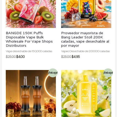
/desactivar
BANGDE 150K Puffs
Proveedor mayorista de
Disposable Vape Bulk
Bang Leader Stoll 200K
Wholesale For Vape Shops
caladas, vape desechable al
Distributors
por mayor
Vape desechable de 150,000 caladas
Vapeo Desechable de 200000 caladas
$
25.00
$
4.00
$
25.00
$
4.95
¡Rebaja!
¡Rebaja!