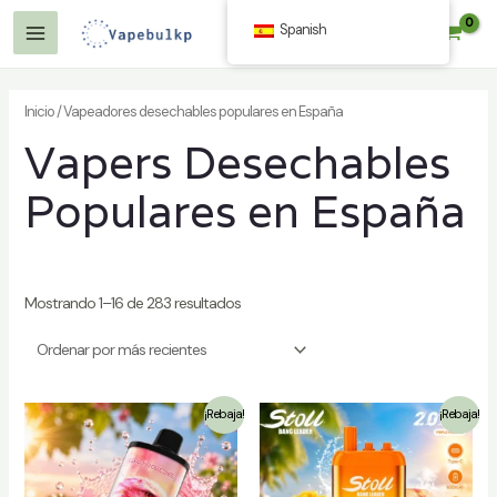
Saltar
Spanish
$
0.00
al
Menú
contenido
Principal
Inicio
/ Vapeadores desechables populares en España
Vapers Desechables
/desactivar
Populares en España
Mostrando 1–16 de 283 resultados
/desactivar
¡Rebaja!
¡Rebaja!