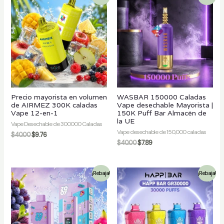
Precio mayorista en volumen
WASBAR 150000 Caladas
de AIRMEZ 300K caladas
Vape desechable Mayorista |
Vape 12-en-1
150K Puff Bar Almacén de
la UE
Vape Desechable de 300000 Caladas
Vape desechable de 150,000 caladas
$
40.00
$
9.76
$
40.00
$
7.89
¡Rebaja!
¡Rebaja!