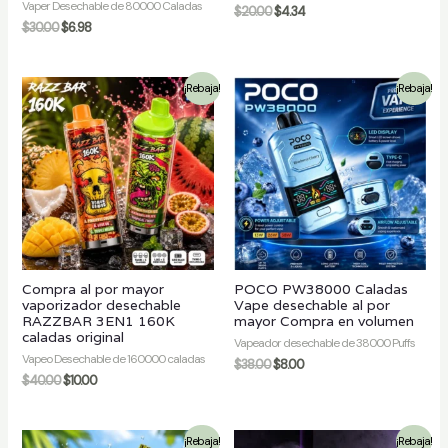
Vaper Desechable de 80000 Caladas
$
20.00
$
4.34
$
30.00
$
6.98
¡Rebaja!
¡Rebaja!
Compra al por mayor
POCO PW38000 Caladas
vaporizador desechable
Vape desechable al por
RAZZBAR 3EN1 160K
mayor Compra en volumen
caladas original
Vapeador desechable de 38000 Puffs
Vapeo Desechable de 160000 caladas
$
38.00
$
8.00
$
40.00
$
10.00
¡Rebaja!
¡Rebaja!