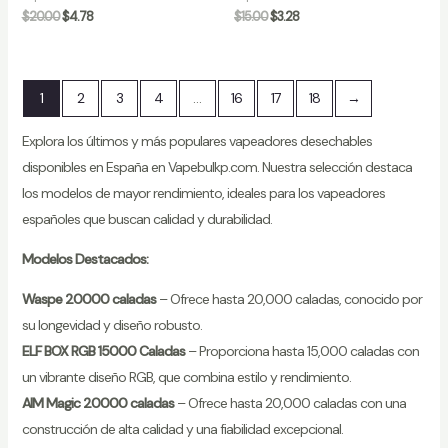
$
20.00
$
4.78
$
15.00
$
3.28
1
2
3
4
…
16
17
18
→
Explora los últimos y más populares vapeadores desechables
disponibles en España en Vapebulkp.com. Nuestra selección destaca
los modelos de mayor rendimiento, ideales para los vapeadores
españoles que buscan calidad y durabilidad.
Modelos Destacados:
Waspe 20000 caladas
– Ofrece hasta 20,000 caladas, conocido por
su longevidad y diseño robusto.
ELF BOX RGB 15000 Caladas
– Proporciona hasta 15,000 caladas con
un vibrante diseño RGB, que combina estilo y rendimiento.
AIM Magic 20000 caladas
– Ofrece hasta 20,000 caladas con una
construcción de alta calidad y una fiabilidad excepcional.