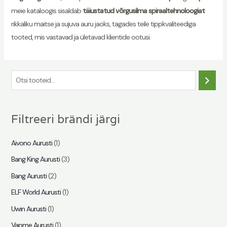
meie kataloogis sisaldab
täiustatud võrgusilma spiraaltehnoloogiat
rikkaliku maitse ja sujuva auru jaoks, tagades teile tippkvaliteediga
tooted, mis vastavad ja ületavad klientide ootusi.
O
t
s
Filtreeri brändi järgi
i
n
Aivono Aurusti
(1)
g
Bang King Aurusti
(3)
Bang Aurusti
(2)
ELF World Aurusti
(1)
Uwin Aurusti
(1)
Vapme Aurusti
(1)