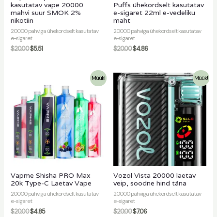
kasutatav vape 20000
Puffs ühekordselt kasutatav
mahvi suur SMOK 2%
e-sigaret 22ml e-vedeliku
nikotiin
maht
20000 pahviga ühekordselt kasutatav
20000 pahviga ühekordselt kasutatav
e-sigaret
e-sigaret
$
20.00
$
5.51
$
20.00
$
4.86
Müük!
Müük!
Vapme Shisha PRO Max
Vozol Vista 20000 laetav
20k Type-C Laetav Vape
veip, soodne hind täna
20000 pahviga ühekordselt kasutatav
20000 pahviga ühekordselt kasutatav
e-sigaret
e-sigaret
$
20.00
$
4.85
$
20.00
$
7.06