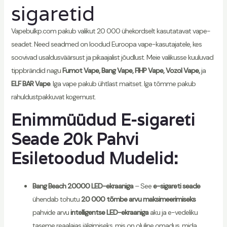
sigaretid
Vapebulkp.com pakub valikut 20 000 ühekordselt kasutatavat vape-
seadet. Need seadmed on loodud Euroopa vape-kasutajatele, kes
soovivad usaldusväärsust ja pikaajalist jõudlust. Meie valikusse kuuluvad
tippbrändid nagu
Fumot Vape, Bang Vape, FIHP Vape, Vozol Vape,
ja
ELF BAR Vape
. Iga vape pakub ühtlast maitset. Iga tõmme pakub
rahuldustpakkuvat kogemust.
Enimmüüdud E-sigareti
Seade 20k Pahvi
Esiletoodud Mudelid:
Bang Beach 20000 LED-ekraaniga
– See
e-sigareti seade
ühendab tohutu
20 000 tõmbe arvu maksimeerimiseks
pahvide arvu
intelligentse LED-ekraaniga
aku ja e-vedeliku
taseme reaalajas jälgimiseks, mis on oluline omadus, mida