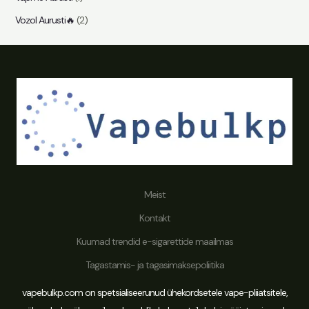
Vozol Aurusti🔥
(2)
Meist
Kontakt
Kuumad trendid e-sigarettide maailmas
Tere tulemast Vapebulkp
Tagastamis- ja tagasimaksepoliitika
vapebulkp.com on spetsialiseerunud ühekordsetele vape-pliiatsitele,