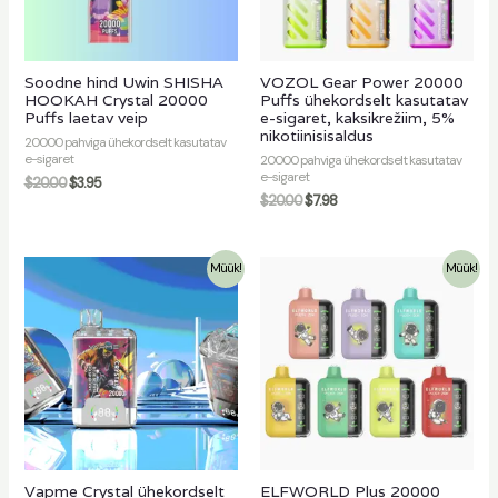
Soodne hind Uwin SHISHA
VOZOL Gear Power 20000
HOOKAH Crystal 20000
Puffs ühekordselt kasutatav
Puffs laetav veip
e-sigaret, kaksikrežiim, 5%
nikotiinisisaldus
20000 pahviga ühekordselt kasutatav
e-sigaret
20000 pahviga ühekordselt kasutatav
e-sigaret
$
20.00
$
3.95
$
20.00
$
7.98
Müük!
Müük!
Vapme Crystal ühekordselt
ELFWORLD Plus 20000