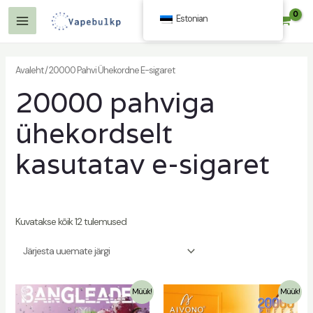
Mine
Estonian
$
0.00
sisu
Peamenüü
juurde
Avaleht
/ 20000 Pahvi Ühekordne E-sigaret
20000 pahviga
ühekordselt
kasutatav e-sigaret
Kuvatakse kõik 12 tulemused
Müük!
Müük!