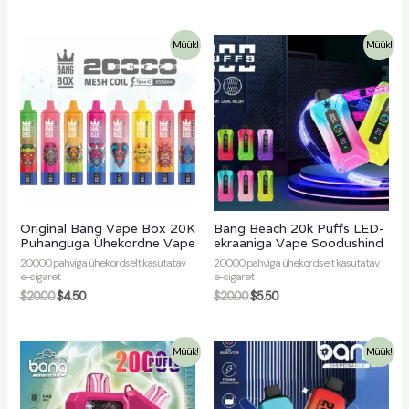
Müük!
Müük!
Original Bang Vape Box 20K
Bang Beach 20k Puffs LED-
Puhanguga Ühekordne Vape
ekraaniga Vape Soodushind
20000 pahviga ühekordselt kasutatav
20000 pahviga ühekordselt kasutatav
e-sigaret
e-sigaret
$
20.00
$
4.50
$
20.00
$
5.50
Müük!
Müük!