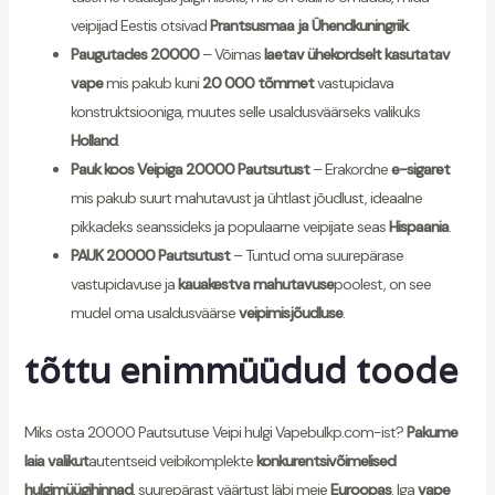
veipijad Eestis otsivad
Prantsusmaa ja Ühendkuningriik
.
Paugutades 20000
– Võimas
laetav ühekordselt kasutatav
vape
mis pakub kuni
20 000 tõmmet
vastupidava
konstruktsiooniga, muutes selle usaldusväärseks valikuks
Holland
.
Pauk koos Veipiga 20000 Pautsutust
– Erakordne
e-sigaret
mis pakub suurt mahutavust ja ühtlast jõudlust, ideaalne
pikkadeks seanssideks ja populaarne veipijate seas
Hispaania
.
PAUK 20000 Pautsutust
– Tuntud oma suurepärase
vastupidavuse ja
kauakestva mahutavuse
poolest, on see
mudel oma usaldusväärse
veipimisjõudluse
.
tõttu enimmüüdud toode
Miks osta 20000 Pautsutuse Veipi hulgi Vapebulkp.com-ist?
Pakume
laia valikut
autentseid veibikomplekte
konkurentsivõimelised
hulgimüügihinnad
, suurepärast väärtust läbi meie
Euroopas
. Iga
vape