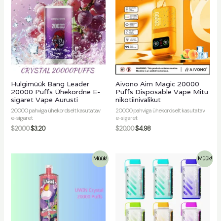
Hulgimüük Bang Leader
Aivono Aim Magic 20000
20000 Puffs Ühekordne E-
Puffs Disposable Vape Mitu
sigaret Vape Aurusti
nikotiinivalikut
20000 pahviga ühekordselt kasutatav
20000 pahviga ühekordselt kasutatav
e-sigaret
e-sigaret
$
20.00
$
3.20
$
20.00
$
4.98
Müük!
Müük!