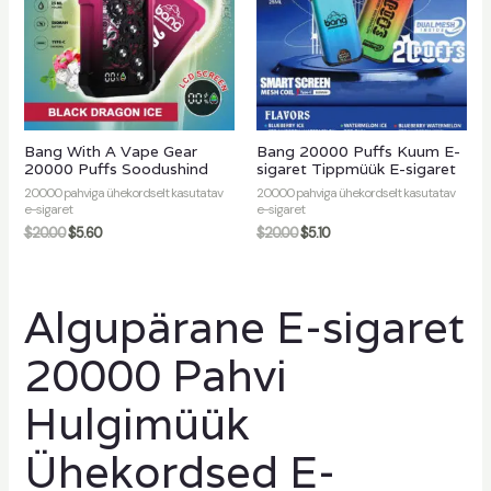
Bang With A Vape Gear
Bang 20000 Puffs Kuum E-
20000 Puffs Soodushind
sigaret Tippmüük E-sigaret
20000 pahviga ühekordselt kasutatav
20000 pahviga ühekordselt kasutatav
e-sigaret
e-sigaret
$
20.00
$
5.60
$
20.00
$
5.10
Algupärane E-sigaret
20000 Pahvi
Hulgimüük
Ühekordsed E-