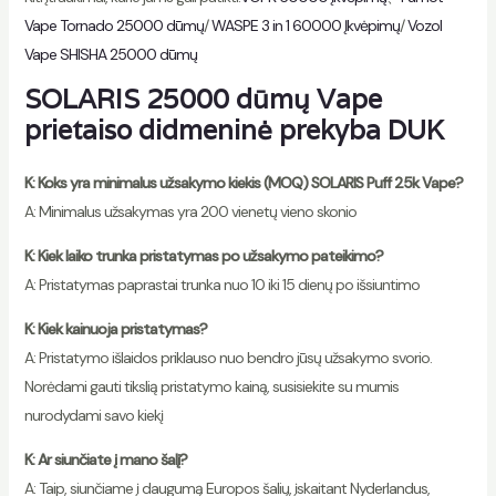
Vape Tornado 25000 dūmų
/
WASPE 3 in 1 60000 Įkvėpimų
/
Vozol
Vape SHISHA 25000 dūmų
SOLARIS 25000 dūmų Vape
prietaiso didmeninė prekyba DUK
K: Koks yra minimalus užsakymo kiekis (MOQ) SOLARIS Puff 25k Vape?
A: Minimalus užsakymas yra 200 vienetų vieno skonio
K: Kiek laiko trunka pristatymas po užsakymo pateikimo?
A: Pristatymas paprastai trunka nuo 10 iki 15 dienų po išsiuntimo
K: Kiek kainuoja pristatymas?
A: Pristatymo išlaidos priklauso nuo bendro jūsų užsakymo svorio.
Norėdami gauti tikslią pristatymo kainą, susisiekite su mumis
nurodydami savo kiekį
K: Ar siunčiate į mano šalį?
A: Taip, siunčiame į daugumą Europos šalių, įskaitant Nyderlandus,