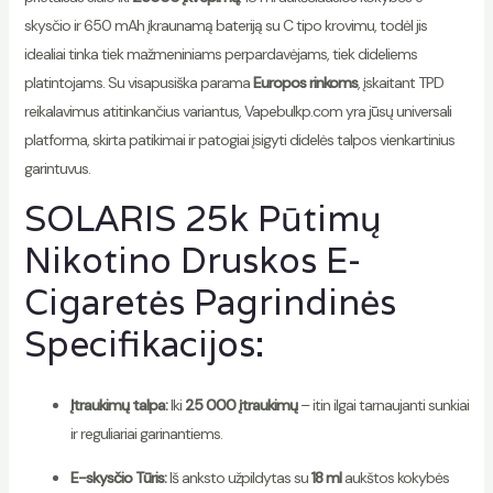
skysčio ir 650 mAh įkraunamą bateriją su C tipo krovimu, todėl jis
idealiai tinka tiek mažmeniniams perpardavėjams, tiek dideliems
platintojams. Su visapusiška parama
Europos rinkoms
, įskaitant TPD
reikalavimus atitinkančius variantus, Vapebulkp.com yra jūsų universali
platforma, skirta patikimai ir patogiai įsigyti didelės talpos vienkartinius
garintuvus.
SOLARIS 25k Pūtimų
Nikotino Druskos E-
Cigaretės Pagrindinės
Specifikacijos:
Įtraukimų talpa:
Iki
25 000 įtraukimų
– itin ilgai tarnaujanti sunkiai
ir reguliariai garinantiems.
E-skysčio Tūris:
Iš anksto užpildytas su
18 ml
aukštos kokybės