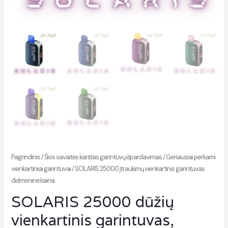
imas
Pagrindinis
/
Šios savaitės karštas garintuvų išpardavimas
/
Geriausiai perkami
vienkartiniai garintuvai
/ SOLARIS 25000 įtraukimų vienkartinis garintuvas
didmeninė kaina
SOLARIS 25000 dūžių
vienkartinis garintuvas,