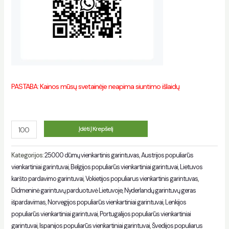
PASTABA: Kainos mūsų svetainėje neapima siuntimo išlaidų
Kiekis
Įdėti Į Krepšelį
Kategorijos:
25000 dūmų vienkartinis garintuvas
,
Austrijos populiarūs
vienkartiniai garintuvai
,
Belgijos populiarūs vienkartiniai garintuvai
,
Lietuvos
karšto pardavimo garintuvai
,
Vokietijos populiarus vienkartinis garintuvas
,
Didmeninė garintuvų parduotuvė Lietuvoje
,
Nyderlandų garintuvų geras
išpardavimas
,
Norvegijos populiarūs vienkartiniai garintuvai
,
Lenkijos
populiarūs vienkartiniai garintuvai
,
Portugalijos populiarūs vienkartiniai
garintuvai
,
Ispanijos populiarūs vienkartiniai garintuvai
,
Švedijos populiarus