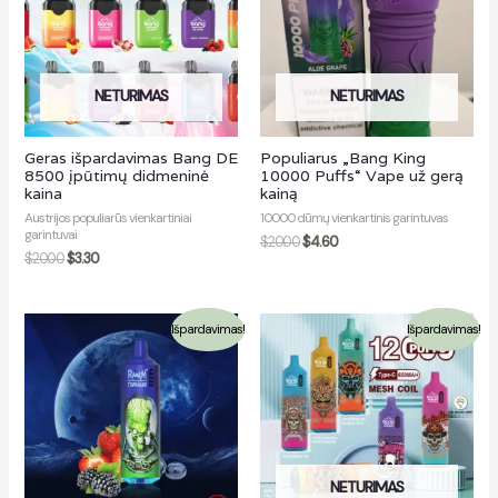
NETURIMAS
NETURIMAS
Geras išpardavimas Bang DE
Populiarus „Bang King
8500 įpūtimų didmeninė
10000 Puffs“ Vape už gerą
kaina
kainą
Austrijos populiarūs vienkartiniai
10000 dūmų vienkartinis garintuvas
garintuvai
$
20.00
$
4.60
$
20.00
$
3.30
Išpardavimas!
Išpardavimas!
NETURIMAS