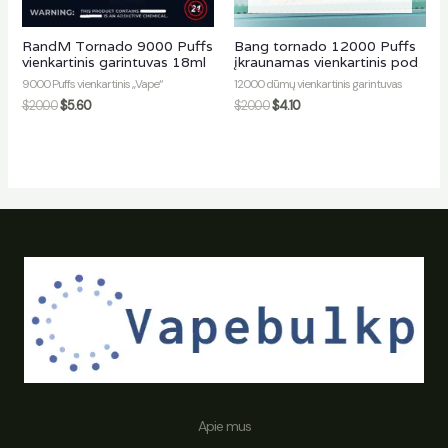
RandM Tornado 9000 Puffs
Bang tornado 12000 Puffs
vienkartinis garintuvas 18ml
įkraunamas vienkartinis pod
9000 Puffs vienkartinis „Vape“
12000 dūmų vienkartinis garintuvas
$
20.00
$
5.60
$
20.00
$
4.10
Apie mus