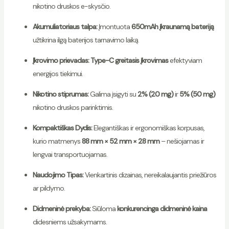
nikotino druskos e-skysčio.
Akumuliatoriaus talpa:
Įmontuota
650mAh įkraunamą bateriją
užtikrina ilgą baterijos tarnavimo laiką.
Įkrovimo prievadas:
Type-C greitasis įkrovimas
efektyviam
energijos tiekimui.
Nikotino stiprumas:
Galima įsigyti su
2% (20 mg)
ir
5% (50 mg)
nikotino druskos parinktimis.
Kompaktiškas Dydis:
Elegantiškas ir ergonomiškas korpusas,
kurio matmenys
88 mm × 52 mm × 28 mm
– nešiojamas ir
lengvai transportuojamas.
Naudojimo Tipas:
Vienkartinis dizainas, nereikalaujantis priežiūros
ar pildymo.
Didmeninė prekyba:
Siūloma
konkurencinga didmeninė kaina
didesniems užsakymams.