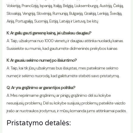
Vokietiją, Prancūziją, Ispaniją, Italiją, Belgiją, Liuksemburgą, Austriją, Čekiją,
Slovakiją, Vengriją, Slovėniją, Rumuniją, Bulgariją, Graikiją, Lenkiją, Švediją,
Airiją, Portugaliją, Suomiją, Estiją, Latviją ir Lietuvą, be kitų
K: Ar galiu gauti geresnę kainą, jei užsakau daugiau?
A: Taip, užsakymai nuo 1000 vienetų ir daugiau atitinka nuolaidų kainas.
Susisiekite su mumis, kad gautumėte didmeninės prekybos kainas
K: Ar gausiu sekimo numerį po išsiuntimo?
A: Taip, kai tik jūsų užsakymas bus išsiųstas, mes pateiksime sekimo
numerį ir sekimo nuorodą, kad galėtumėte stebėti savo pristatymą.
Q: Ar yra grąžinimo ar garantijos politika?
A: Mes nepriimame grąžinimų ar pinigų grąžinimo dėl su kokybe
nesusijusių problemų. Dėl su kokybe susijusių problemų pateikite vaizdo
įrašo ar nuotraukos įrodymus, ir mūsų komanda jums atitinkamai padės.
Pristatymo detalės: