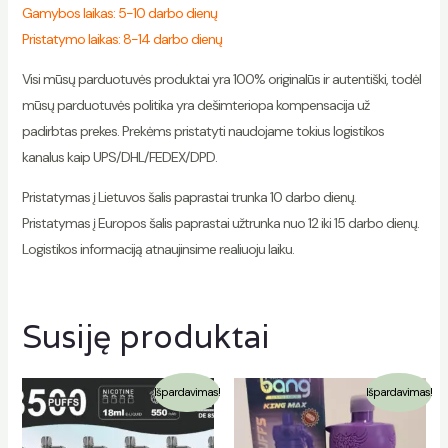
Gamybos laikas: 5-10 darbo dienų
Pristatymo laikas: 8-14 darbo dienų
Visi mūsų parduotuvės produktai yra 100% originalūs ir autentiški, todėl
mūsų parduotuvės politika yra dešimteriopa kompensacija už
padirbtas prekes. Prekėms pristatyti naudojame tokius logistikos
kanalus kaip UPS/DHL/FEDEX/DPD.
Pristatymas į Lietuvos šalis paprastai trunka 10 darbo dienų.
Pristatymas į Europos šalis paprastai užtrunka nuo 12 iki 15 darbo dienų.
Logistikos informaciją atnaujinsime realiuoju laiku.
Susiję produktai
Išpardavimas!
Išpardavimas!