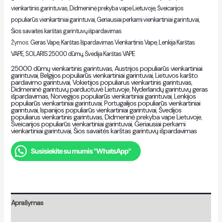
vienkartinis garintuvas
,
Didmeninė prekyba vape Lietuvoje
,
Šveicarijos
populiarūs vienkartiniai garintuvai
,
Geriausiai perkami vienkartiniai garintuvai
,
Šios savaitės karštas garintuvų išpardavimas
Žymos:
Geras Vape
,
Karštas Išpardavimas Vienkartinis Vape
,
Lenkija Karštas
VAPE
,
SOLARIS 25000 dūmų
,
Švedija Karštas VAPE
25000 dūmų vienkartinis garintuvas
,
Austrijos populiarūs vienkartiniai
garintuvai
,
Belgijos populiarūs vienkartiniai garintuvai
,
Lietuvos karšto
pardavimo garintuvai
,
Vokietijos populiarus vienkartinis garintuvas
,
Didmeninė garintuvų parduotuvė Lietuvoje
,
Nyderlandų garintuvų geras
išpardavimas
,
Norvegijos populiarūs vienkartiniai garintuvai
,
Lenkijos
populiarūs vienkartiniai garintuvai
,
Portugalijos populiarūs vienkartiniai
garintuvai
,
Ispanijos populiarūs vienkartiniai garintuvai
,
Švedijos
populiarus vienkartinis garintuvas
,
Didmeninė prekyba vape Lietuvoje
,
Šveicarijos populiarūs vienkartiniai garintuvai
,
Geriausiai perkami
vienkartiniai garintuvai
,
Šios savaitės karštas garintuvų išpardavimas
Susisiekite su mumis "WhatsApp"
Aprašymas