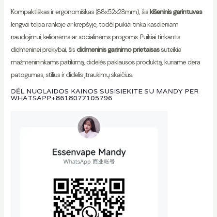
Kompaktiškas ir ergonomiškas (88x52x28mm), šis
kišeninis garintuvas
lengvai telpa rankoje ar krepšyje, todėl puikiai tinka kasdieniam
naudojimui, kelionėms ar socialinėms progoms. Puikiai tinkantis
didmeninei prekybai, šis
didmeninis garinimo prietaisas
suteikia
mažmenininkams patikimą, didelės paklausos produktą, kuriame dera
patogumas, stilius ir didelis įtraukimų skaičius.
DĖL NUOLAIDOS KAINOS SUSISIEKITE SU MANDY PER
WHATSAPP
+8618077105796