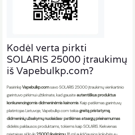
Kodėl verta pirkti
SOLARIS 25000 įtraukimų
iš
Vapebulkp.com
?
Pasirinkę
Vapebulkp.com
savo SOLARIS 25000 įtraukimų vienkartinio
garintuvo pirkimui užtikrinate, kad gausite
autentiškus produktus
konkurencingomis didmeninėmis kainomis
. Kaip patikimas garintuvų
platintojas Lietuvoje, Vapebulkp.com teikia
greitą pristatymą
,
didmeninių užsakymų nuolaidas
ir
patikimas atsargų prieinamumas
didelės paklausos produktams, tokiems kaip SOLARIS. Kiekvienas
prietaisas siūlo iki
25000 įkvėpimų
, 18 ml aukščiausios kokybės e-