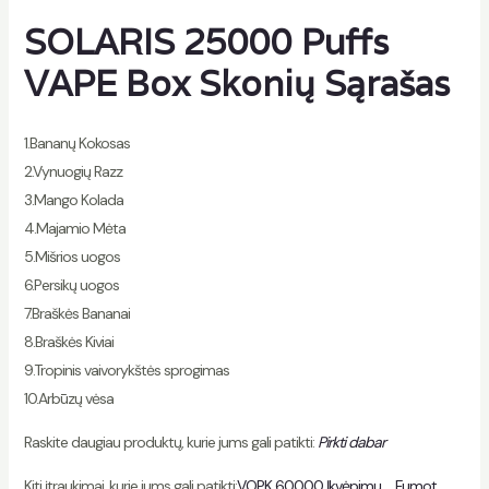
SOLARIS 25000 Puffs
VAPE Box Skonių Sąrašas
1.Bananų Kokosas
2.Vynuogių Razz
3.Mango Kolada
4.Majamio Mėta
5.Mišrios uogos
6.Persikų uogos
7.Braškės Bananai
8.Braškės Kiviai
9.Tropinis vaivorykštės sprogimas
10.Arbūzų vėsa
Raskite daugiau produktų, kurie jums gali patikti:
Pirkti dabar
Kiti įtraukimai, kurie jums gali patikti:
VOPK 60000 Įkvėpimų
、
Fumot