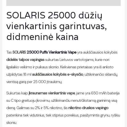
Atsiliepimai ({count})
SOLARIS 25000 dūžių
vienkartinis garintuvas,
didmeninė kaina
Tas
SOLARIS
25000 Puffs Vienkartinis Vape
yra aukščiausios kokybės
didelės talpos vapingas
sukurtas Lietuvos vartotojams, kurie nori
ilgalaikio veikimo ir puikaus skonio. Kiekvienas prietaisas yra iš anksto
užpildytas 18 ml
aukščiausios kokybės e-skysčio
, užtikrinančio sklandų,
vientisą garą per 25 000 įtraukimų.
Sukurtas kaip
įkraunamas vienkartinis vape
, jame yra 650 mAh baterija
su C tipo greituoju įkrovimu, užtikrinančiu nenutrūkstamą garinimą visą
dieną. Galimas su 2% ir 5% nikotino, šis
nikotino druskos vapingo
patenkina tiek vidutinius, tiek stiprius poreikius, pasižymintis grynu, ryškiu
skoniu.