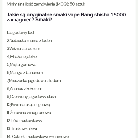
Minimalna ilość zamówienia (MOQ): 50 sztuk
Jakie są oryginalne smaki vape Bang shisha
15000
zaciągnięć?
Smaki?
1,Jagodowy lód
2,Niebieska malina z lodem
3,Wiśnia z arbuzem
4,Mrożone jabłko
5,Mięta gumowa
6,Mango z bananem
7,Mieszanka jagodowa z lodem
8,Ananas z kokosem
9,Czerwony jagodowy slush
10,Kiwi marakuja z guawą
11, Żurawina winogronowa
12, Lód truskawkowy
13, Truskawka kiwi
14, Cukierki truskawkowo-malinowe