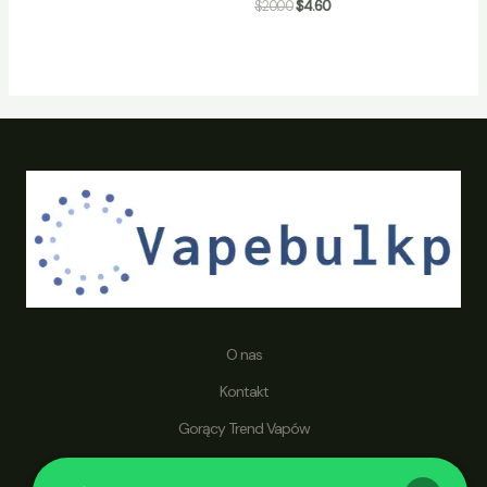
$
20.00
$
4.60
O nas
Kontakt
Gorący Trend Vapów
Polityka zwrotów i zwrotów kosztów