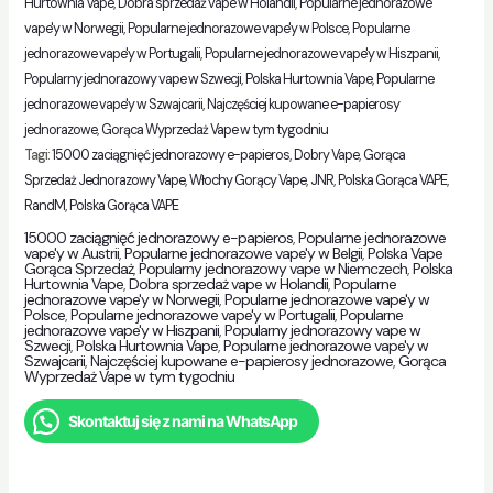
Hurtownia Vape
,
Dobra sprzedaż vape w Holandii
,
Popularne jednorazowe
vape'y w Norwegii
,
Popularne jednorazowe vape'y w Polsce
,
Popularne
jednorazowe vape'y w Portugalii
,
Popularne jednorazowe vape'y w Hiszpanii
,
Popularny jednorazowy vape w Szwecji
,
Polska Hurtownia Vape
,
Popularne
jednorazowe vape'y w Szwajcarii
,
Najczęściej kupowane e-papierosy
jednorazowe
,
Gorąca Wyprzedaż Vape w tym tygodniu
Tagi:
15000 zaciągnięć jednorazowy e-papieros
,
Dobry Vape
,
Gorąca
Sprzedaż Jednorazowy Vape
,
Włochy Gorący Vape
,
JNR
,
Polska Gorąca VAPE
,
RandM
,
Polska Gorąca VAPE
15000 zaciągnięć jednorazowy e-papieros
,
Popularne jednorazowe
vape'y w Austrii
,
Popularne jednorazowe vape'y w Belgii
,
Polska Vape
Gorąca Sprzedaż
,
Popularny jednorazowy vape w Niemczech
,
Polska
Hurtownia Vape
,
Dobra sprzedaż vape w Holandii
,
Popularne
jednorazowe vape'y w Norwegii
,
Popularne jednorazowe vape'y w
Polsce
,
Popularne jednorazowe vape'y w Portugalii
,
Popularne
jednorazowe vape'y w Hiszpanii
,
Popularny jednorazowy vape w
Szwecji
,
Polska Hurtownia Vape
,
Popularne jednorazowe vape'y w
Szwajcarii
,
Najczęściej kupowane e-papierosy jednorazowe
,
Gorąca
Wyprzedaż Vape w tym tygodniu
Skontaktuj się z nami na WhatsApp