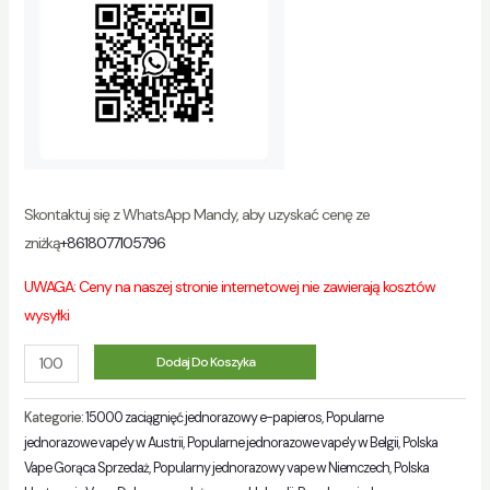
Skontaktuj się z WhatsApp Mandy, aby uzyskać cenę ze
zniżką
+8618077105796
UWAGA: Ceny na naszej stronie internetowej nie zawierają kosztów
wysyłki
Ilość
Dodaj Do Koszyka
Kategorie:
15000 zaciągnięć jednorazowy e-papieros
,
Popularne
jednorazowe vape'y w Austrii
,
Popularne jednorazowe vape'y w Belgii
,
Polska
Vape Gorąca Sprzedaż
,
Popularny jednorazowy vape w Niemczech
,
Polska