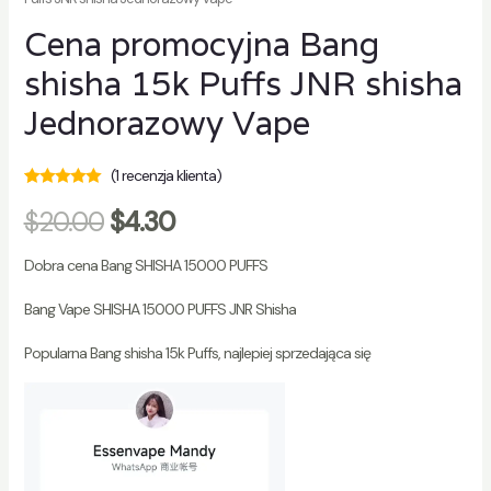
Cena promocyjna Bang
shisha 15k Puffs JNR shisha
Jednorazowy Vape
(
1
recenzja klienta)
Oceniono
1
5.00
$
20.00
$
4.30
na 5 na
podstawie
ocen klientów
Dobra cena Bang SHISHA 15000 PUFFS
Bang Vape SHISHA 15000 PUFFS JNR Shisha
Popularna Bang shisha 15k Puffs, najlepiej sprzedająca się