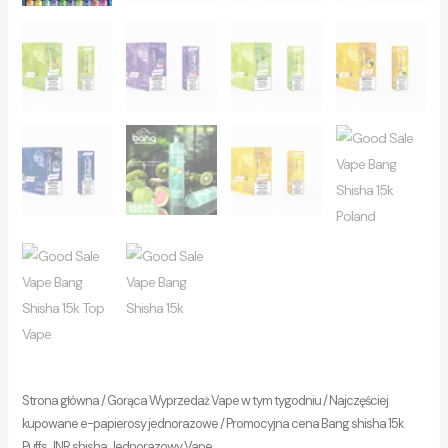
Strona główna
/
Gorąca Wyprzedaż Vape w tym tygodniu
/
Najczęściej
kupowane e-papierosy jednorazowe
/ Promocyjna cena Bang shisha 15k
Puffs JNR shisha Jednorazowy Vape