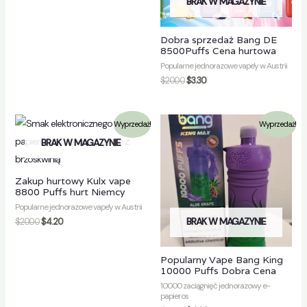
BRAK W MAGAZYNIE
Dobra sprzedaż Bang DE
8500Puffs Cena hurtowa
Popularne jednorazowe vape'y w Austrii
$
20.00
$
3.30
Wyprzedaż!
Wyprzedaż!
BRAK W MAGAZYNIE
Zakup hurtowy Kulx vape
8800 Puffs hurt Niemcy
Popularne jednorazowe vape'y w Austrii
BRAK W MAGAZYNIE
$
20.00
$
4.20
Popularny Vape Bang King
10000 Puffs Dobra Cena
10000 zaciągnięć jednorazowy e-
papieros