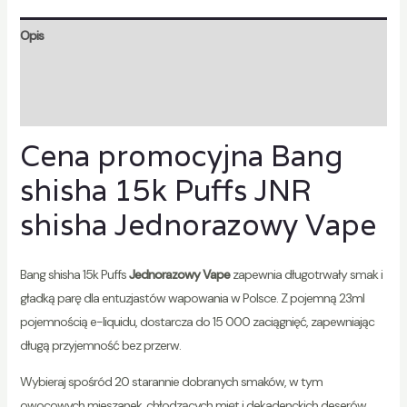
Opis
Informacje dodatkowe
Opinie ($1$)
Cena promocyjna Bang
shisha 15k Puffs JNR
shisha Jednorazowy Vape
Bang shisha 15k Puffs
Jednorazowy Vape
zapewnia długotrwały smak i
gładką parę dla entuzjastów wapowania w Polsce. Z pojemną 23ml
pojemnością e-liquidu, dostarcza do 15 000 zaciągnięć, zapewniając
długą przyjemność bez przerw.
Wybieraj spośród 20 starannie dobranych smaków, w tym
owocowych mieszanek, chłodzących mięt i dekadenckich deserów,