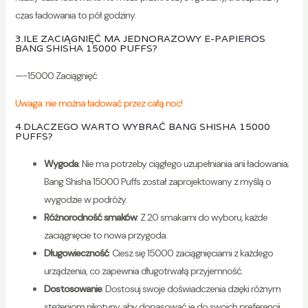
czas ładowania to pół godziny.
3.ILE ZACIĄGNIĘĆ MA JEDNORAZOWY E-PAPIEROS
BANG SHISHA 15000 PUFFS?
—-15000 Zaciągnięć
Uwaga: nie można ładować przez całą noc!
4.DLACZEGO WARTO WYBRAĆ BANG SHISHA 15000
PUFFS?
Wygoda
: Nie ma potrzeby ciągłego uzupełniania ani ładowania;
Bang Shisha 15000 Puffs został zaprojektowany z myślą o
wygodzie w podróży.
Różnorodność smaków
: Z 20 smakami do wyboru, każde
zaciągnięcie to nowa przygoda.
Długowieczność
: Ciesz się 15000 zaciągnięciami z każdego
urządzenia, co zapewnia długotrwałą przyjemność.
Dostosowanie
: Dostosuj swoje doświadczenia dzięki różnym
stężeniom nikotyny, aby dopasować je do swoich preferencji.