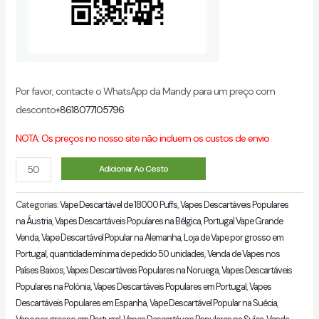
Por favor, contacte o WhatsApp da Mandy para um preço com
desconto
+8618077105796
NOTA: Os preços no nosso site não incluem os custos de envio
quantidade
Adicionar Ao Cesto
Categorias:
Vape Descartável de 18000 Puffs
,
Vapes Descartáveis Populares
na Áustria
,
Vapes Descartáveis Populares na Bélgica
,
Portugal Vape Grande
Venda
,
Vape Descartável Popular na Alemanha
,
Loja de Vape por grosso em
Portugal
,
quantidade mínima de pedido 50 unidades
,
Venda de Vapes nos
Países Baixos
,
Vapes Descartáveis Populares na Noruega
,
Vapes Descartáveis
Populares na Polónia
,
Vapes Descartáveis Populares em Portugal
,
Vapes
Descartáveis Populares em Espanha
,
Vape Descartável Popular na Suécia
,