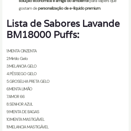
solução económica e amiga do ambiente
para vapers que
gostam de
personalização de e-líquido premium
.
Lista de Sabores Lavande
BM18000 Puffs:
1.MENTA CINZENTA
2.Mirtilo Gelo
3.MELANCIA GELO
4.PÊSSEGO GELO
5.GROSELHA PRETA GELO
6.MENTA LIMÃO
7.AMOR 66
8.SENHOR AZUL
9.MENTA DE BAGAS
10.MENTA MASTIGÁVEL
11.MELANCIA MASTIGÁVEL