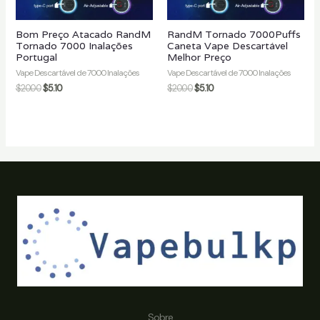
Bom Preço Atacado RandM
RandM Tornado 7000Puffs
Tornado 7000 Inalações
Caneta Vape Descartável
Portugal
Melhor Preço
Vape Descartável de 7000 Inalações
Vape Descartável de 7000 Inalações
$
20.00
$
5.10
$
20.00
$
5.10
Sobre