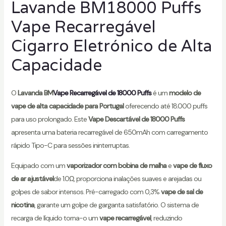
Lavande BM18000 Puffs
Vape Recarregável
Cigarro Eletrónico de Alta
Capacidade
O
Lavanda BM
Vape Recarregável de 18000 Puffs
é um
modelo de
vape de alta capacidade para Portugal
oferecendo até 18.000 puffs
para uso prolongado. Este
Vape Descartável de 18000 Puffs
apresenta uma bateria recarregável de 650mAh com carregamento
rápido Tipo-C para sessões ininterruptas.
Equipado com um
vaporizador com bobina de malha
e
vape de fluxo
de ar ajustável
de 1.0Ω, proporciona inalações suaves e arejadas ou
golpes de sabor intensos. Pré-carregado com 0,3%
vape de sal de
nicotina
, garante um golpe de garganta satisfatório. O sistema de
recarga de líquido torna-o um
vape recarregável
, reduzindo