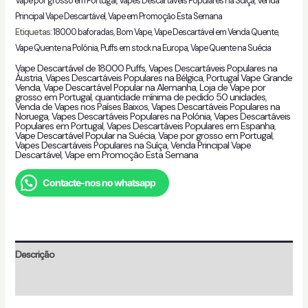
Vape por grosso em Portugal
,
Vapes Descartáveis Populares na Suíça
,
Venda
Principal Vape Descartável
,
Vape em Promoção Esta Semana
Etiquetas:
18000 baforadas
,
Bom Vape
,
Vape Descartável em Venda Quente
,
Vape Quente na Polónia
,
Puffs em stock na Europa
,
Vape Quente na Suécia
Vape Descartável de 18000 Puffs
,
Vapes Descartáveis Populares na
Áustria
,
Vapes Descartáveis Populares na Bélgica
,
Portugal Vape Grande
Venda
,
Vape Descartável Popular na Alemanha
,
Loja de Vape por
grosso em Portugal
,
quantidade mínima de pedido 50 unidades
,
Venda de Vapes nos Países Baixos
,
Vapes Descartáveis Populares na
Noruega
,
Vapes Descartáveis Populares na Polónia
,
Vapes Descartáveis
Populares em Portugal
,
Vapes Descartáveis Populares em Espanha
,
Vape Descartável Popular na Suécia
,
Vape por grosso em Portugal
,
Vapes Descartáveis Populares na Suíça
,
Venda Principal Vape
Descartável
,
Vape em Promoção Esta Semana
Contacte-nos no whatsapp
Descrição
Avaliações ({count})