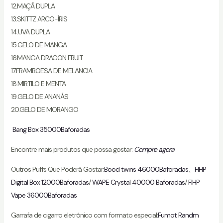
12.MAÇÃ DUPLA
13.SKITTZ ARCO-ÍRIS
14.UVA DUPLA
15.GELO DE MANGA
16.MANGA DRAGON FRUIT
17.FRAMBOESA DE MELANCIA
18.MIRTILO E MENTA
19.GELO DE ANANÁS
20.GELO DE MORANGO
Bang Box 35000Baforadas
Encontre mais produtos que possa gostar:
Compre agora
Outros Puffs Que Poderá Gostar:
Bood twins 46000Baforadas
、
FIHP
Digital Box 12000Baforadas
/
WAPE Crystal 40000 Baforadas
/
FIHP
Vape 36000Baforadas
Garrafa de cigarro eletrónico com formato especial:
Fumot Randm