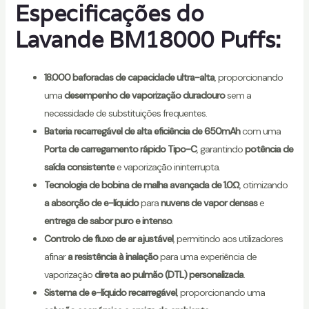
Especificações do
Lavande BM18000 Puffs:
18.000 baforadas de capacidade ultra-alta
, proporcionando
uma
desempenho de vaporização duradouro
sem a
necessidade de substituições frequentes.
Bateria recarregável de alta eficiência de 650mAh
com uma
Porta de carregamento rápido Tipo-C
, garantindo
potência de
saída consistente
e vaporização ininterrupta.
Tecnologia de bobina de malha avançada de 1.0Ω
, otimizando
a absorção de e-líquido
para
nuvens de vapor densas
e
entrega de sabor puro e intenso
.
Controlo de fluxo de ar ajustável
, permitindo aos utilizadores
afinar
a resistência à inalação
para uma experiência de
vaporização
direta ao pulmão (DTL) personalizada
.
Sistema de e-líquido recarregável
, proporcionando uma