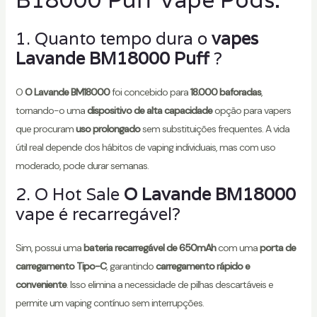
1. Quanto tempo dura o
vapes
Lavande BM18000 Puff
?
O
O Lavande BM18000
foi concebido para
18.000 baforadas
,
tornando-o uma
dispositivo de alta capacidade
opção para vapers
que procuram
uso prolongado
sem substituições frequentes. A vida
útil real depende dos hábitos de vaping individuais, mas com uso
moderado, pode durar semanas.
2. O Hot Sale
O Lavande BM18000
vape é recarregável?
Sim, possui uma
bateria recarregável de 650mAh
com uma
porta de
carregamento Tipo-C
, garantindo
carregamento rápido e
conveniente
. Isso elimina a necessidade de pilhas descartáveis e
permite um vaping contínuo sem interrupções.