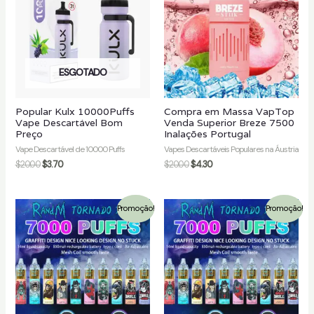
ESGOTADO
Popular Kulx 10000Puffs
Compra em Massa VapTop
Vape Descartável Bom
Venda Superior Breze 7500
Preço
Inalações Portugal
Vape Descartável de 10000 Puffs
Vapes Descartáveis Populares na Áustria
$
20.00
$
3.70
$
20.00
$
4.30
Promoção!
Promoção!