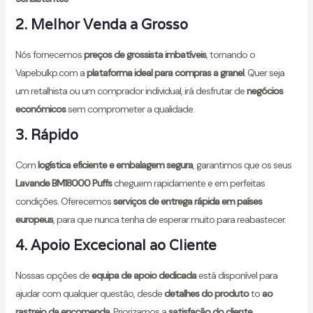
2. Melhor Venda a Grosso
Nós fornecemos
preços de grossista imbatíveis
, tornando o
Vapebulkp.com a
plataforma ideal para compras a granel
. Quer seja
um retalhista ou um comprador individual, irá desfrutar de
negócios
económicos
sem comprometer a qualidade.
3. Rápido
Com
logística eficiente e embalagem segura
, garantimos que os seus
Lavande BM18000 Puffs
cheguem rapidamente e em perfeitas
condições. Oferecemos
serviços de entrega rápida em países
europeus
, para que nunca tenha de esperar muito para reabastecer.
4. Apoio Excecional ao Cliente
Nossas opções de
equipa de apoio dedicada
está disponível para
ajudar com qualquer questão, desde
detalhes do produto
to
ao
rastreio da encomenda
. Priorizamos a
satisfação do cliente
,