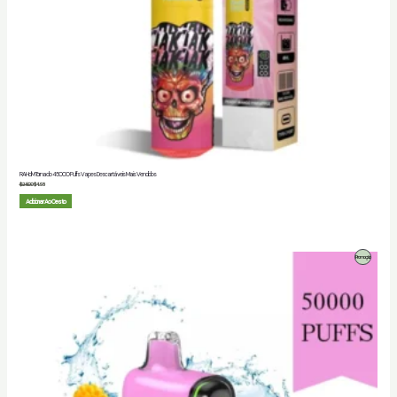
RAHdM Tornado 45000 Puffs Vapes Descartáveis Mais Vendidos
$
25.00
$
4.98
Adicionar Ao Cesto
Produto
Promoção
Em
Promoção