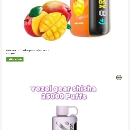
ELFBAR Raya D3 25000 Puffs Vapes Descartáveis por Atacado
$
20.00
$
6.80
Adicionar Ao Cesto
Produto
Promoção
Em
Promoção