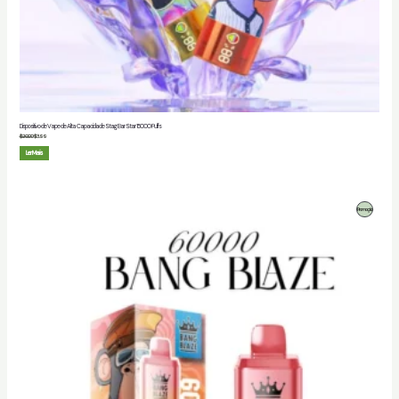
Dispositivo de Vape de Alta Capacidade Stag Bar Star 15000 Puffs
$
20.00
$
3.99
Ler Mais
Produto
Promoção
Em
Promoção