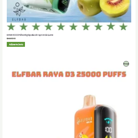
ELF BAR 30000 Puffs Ice King Dispositivo de Vape Venda Quente
$
20.00
$
6.80
Adicionar Ao Cesto
Produto
Promoção
Em
Promoção