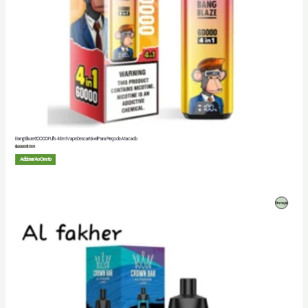
Bang Blaze 60000 Puffs 4 Em 1 Vape Descartável Para Preço de Atacado
$
20.00
$
5.98
Adicionar Ao Cesto
Produto
Promoção
Em
Promoção