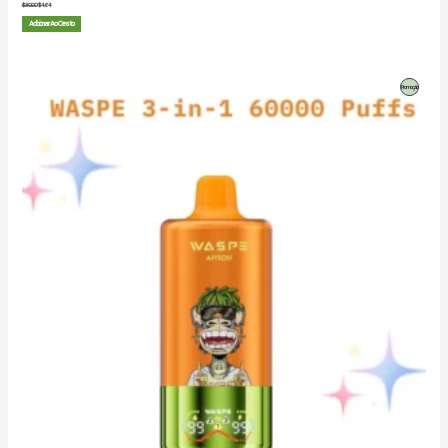
$
30.00
$
4.64
Adicionar Ao Cesto
Produto
Promoção
Em
Promoção