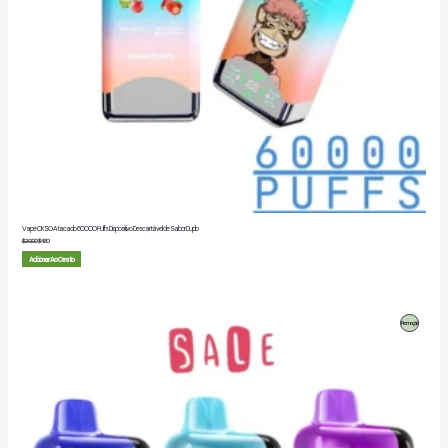
Vape OKSO Atacado 60000 Puffs Dispositivo Descartável de Sabor Duplo
$
20.00
$
4.80
Adicionar Ao Cesto
Produto
Promoção
Em
Promoção