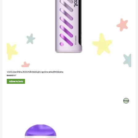
VOZOL Gear Shisha 25000 Puffs Modo Duplo Vape Descartável 5MG Nicotina
$
20.00
$
6.97
Adicionar Ao Cesto
Produto
Promoção
Em
Promoção