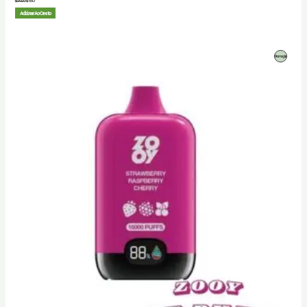
$
20.00
$
5.50
Adicionar Ao Cesto
Produto
Promoção
Em
Promoção