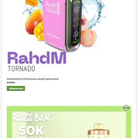
RAHDM Tornado 50000 Puffs Fornecedor a Granel de Vape Descartável
$
25.00
$
7.03
Adicionar Ao Cesto
Produto
Promoção
Em
Promoção