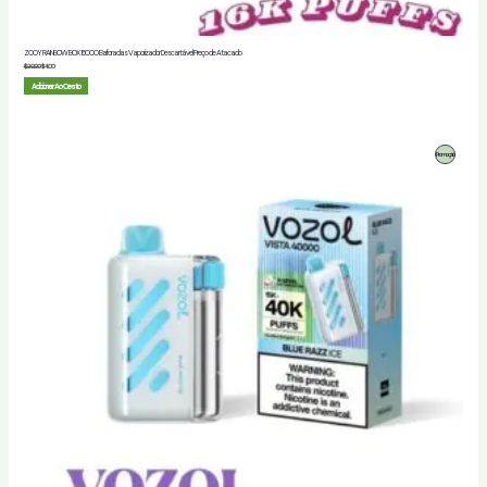
ZOOY RAINBOW BOX 16000 Baforadas Vaporizador Descartável Preço de Atacado
$
20.00
$
4.00
Adicionar Ao Cesto
Produto
Promoção
Em
Promoção