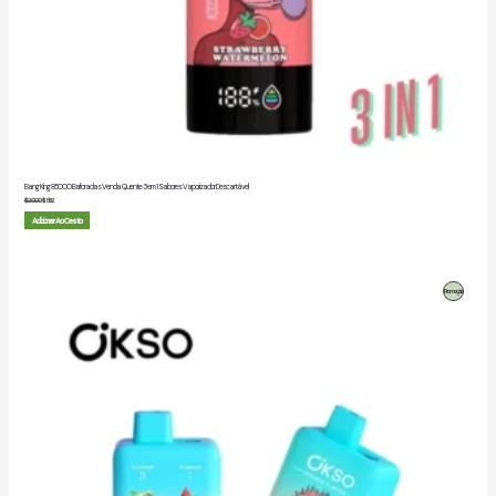
Bang King 85000 Baforadas Venda Quente 3 em 1 Sabores Vaporizador Descartável
$
20.00
$
5.82
Adicionar Ao Cesto
Produto
Promoção
Em
Promoção