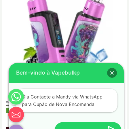
Bem-vindo à Vapebulkp
Olá Contacte a Mandy via WhatsApp
Lavande BM18000 Puffs Vape Recarregável Cigarro Eletrónico de Alta Capacidade
para Cupão de Nova Encomenda
$
20.00
$
7.01
Adicionar Ao Cesto
Chaty
Hide
Produto
Promoção