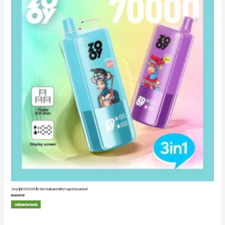
Zooy Triple 70000 Puffs 3 em 1 Sabores Melhor Vape Descartável
$
20.00
$
5.88
Adicionar Ao Cesto