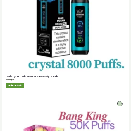
Al Fakher Crystal 8000 Puffs Crown Bar Vapes Descartáveis por Atacado
$
30.00
$
7.48
Adicionar Ao Cesto
Produto
Promoção
Em
Promoção