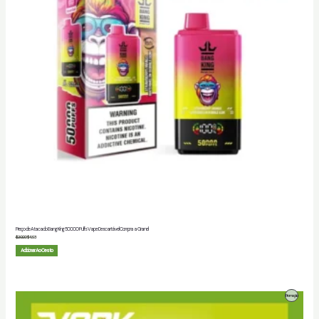
Preço de Atacado Bang King 50000 Puffs Vape Descartável Compra a Granel
$
20.00
$
4.93
Adicionar Ao Cesto
Produto
Promoção
Em
Promoção