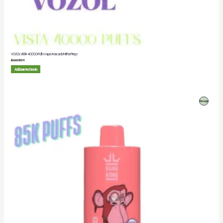
VOZOL VISTA 40000 Puffs Vape Atacado Melhor Preço
$
20.00
$
8.04
Adicionar Ao Cesto
Produto
Promoção
Em
Promoção