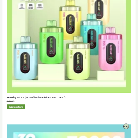
Fornecedor grossista de cigarros eletrónicos descartáveis RAZZBAR 50000 Puffs
$
25.00
$
7.12
Adicionar Ao Cesto
Produto
Promoção
Em
Promoção