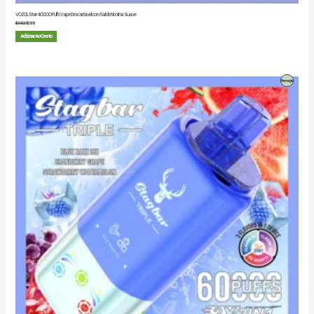
VOZOL Star 40000 Puffs Vape Descartável com Sal de Nicotina Suave
$
35.00
$
7.68
Adicionar Ao Cesto
Produto
Promoção
Em
Promoção