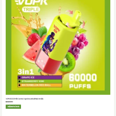
VOPK 60000 Puffs Caneta Vape Descartável Mais Vendida
$
20.00
$
5.80
Adicionar Ao Cesto