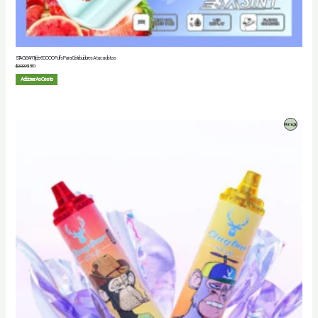
STAG BAR Triple 60000 Puffs Para Distribuidores Atacadistas
$
20.00
$
5.80
Adicionar Ao Cesto
Produto
Promoção
Em
Promoção