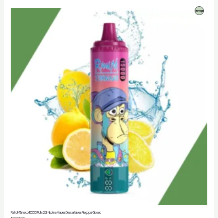
Produto
Promoção
Em
Promoção
RahdM Tornado 15000 Puffs 2% Nicotina Vapes Descartáveis Preço por Grosso