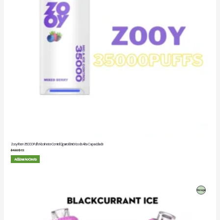
Zooy Firzen 35000 Puffs Nicotine Ice Control Cigarro Eletrónico de Alta Capacidade
$
40.00
$
6.12
Adicionar Ao Cesto
Produto
Promoção
Em
Promoção