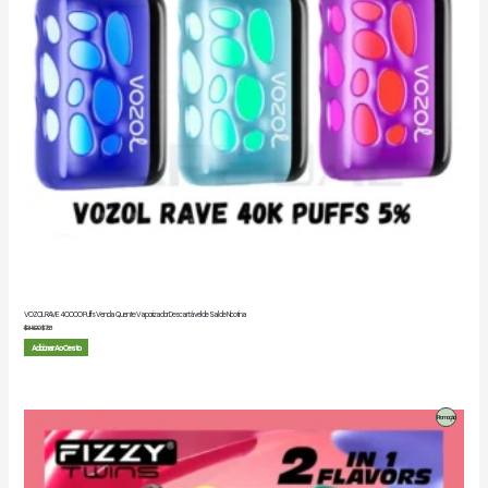
VOZOL RAVE 40000 Puffs Venda Quente Vaporizador Descartável de Sal de Nicotina
$
35.00
$
7.83
Adicionar Ao Cesto
Produto
Promoção
Em
Promoção