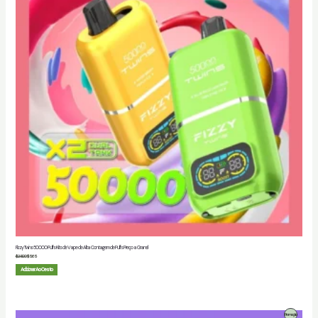
Fizzy Twins 50000 Puffs Kits de Vape de Alta Contagem de Puffs Preço a Granel
$
25.00
$
5.65
Adicionar Ao Cesto
Produto
Promoção