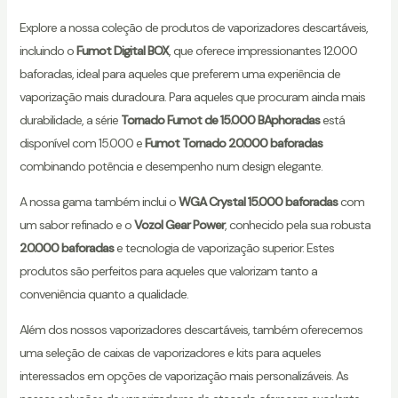
Explore a nossa coleção de produtos de vaporizadores descartáveis,
incluindo o
Fumot Digital BOX
, que oferece impressionantes 12.000
baforadas, ideal para aqueles que preferem uma experiência de
vaporização mais duradoura. Para aqueles que procuram ainda mais
durabilidade, a série
Tornado Fumot
de 15.000 BAphoradas
está
disponível com 15.000 e
Fumot Tornado 20.000 baforadas
combinando potência e desempenho num design elegante.
A nossa gama também inclui o
WGA Crystal 15.000 baforadas
com
um sabor refinado e o
Vozol Gear Power
, conhecido pela sua robusta
20.000 baforadas
e tecnologia de vaporização superior. Estes
produtos são perfeitos para aqueles que valorizam tanto a
conveniência quanto a qualidade.
Além dos nossos vaporizadores descartáveis, também oferecemos
uma seleção de caixas de vaporizadores e kits para aqueles
interessados em opções de vaporização mais personalizáveis. As