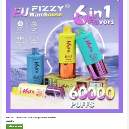
Em
Promoção
Fizzy Max 60000 PUFFS 6 EM 1 Dispositivo de Vaping de Alta Capacidade
$
30.00
$
5.80
Adicionar Ao Cesto