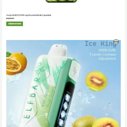
Waspe 3em1 60000 Puffs Vape Descartável de Alta Capacidade
$
40.00
$
5.80
Adicionar Ao Cesto
Produto
Promoção
Em
Promoção