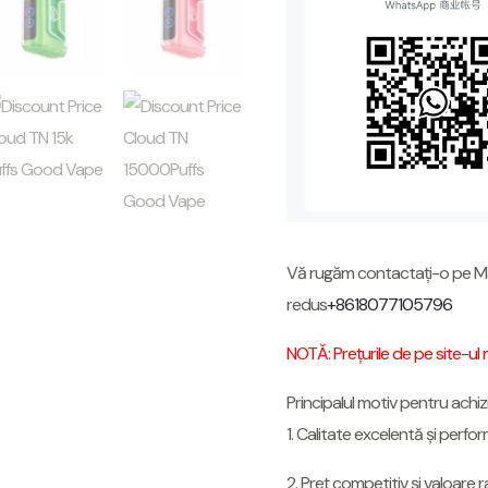
Vă rugăm contactați-o pe 
redus
+8618077105796
NOTĂ: Prețurile de pe site-ul
Principalul motiv pentru achizi
1. Calitate excelentă și perf
2. Preț competitiv și valoare r