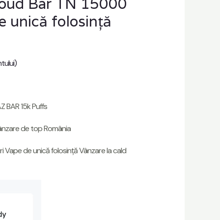
loud Bar TN 15000
e unică folosință
tului)
Z BAR 15k Puffs
Vânzare de top România
i Vape de unică folosință Vânzare la cald