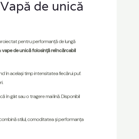
 Vapă de unică
roiectat pentru performanță de lungă
a
vape de unică folosință reîncărcabil
 în același timp intensitatea fiecărui puf.
i.
ică în gât sau o tragere mai lină. Disponibil
combină stilul, comoditatea și performanța