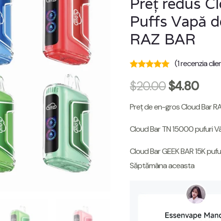
Preț redus C
Puffs Vapă d
RAZ BAR
(
1
recenzia clien
Evaluat
1
5.00
$
20.00
$
4.80
din 5 pe baza a
evaluări ale
clienților
Preț de en-gros Cloud Bar RA
Cloud Bar TN 15000 pufuri 
Cloud Bar GEEK BAR 15K pufur
Săptămâna aceasta