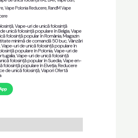
ape de unică folosință RAZ BAR
,
Vape Bun
,
re
,
Vape Polonia Reducere
,
RandM Vape
cere
losință
,
Vape-uri de unică folosință
de unică folosință populare în Belgia
,
Vape
că folosință popular în România
,
Magazin
titate minimă de comandă 50 buc
,
Vânzări
,
Vape-uri de unică folosință populare în
olosință populare în Polonia
,
Vape-uri de
rtugalia
,
Vape-uri de unică folosință
nică folosință popular în Suedia
,
Vape en-
 folosință populare în Elveția
,
Reducere
ce de unică folosință
,
Vapori Ofertă
a
sApp