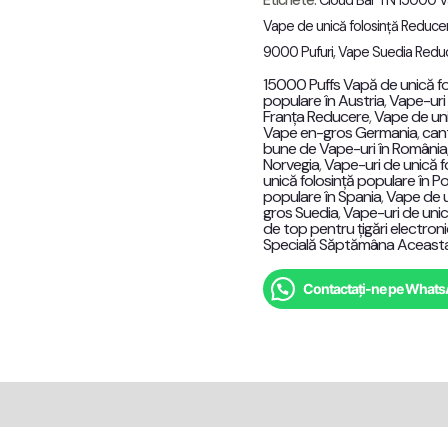
quantity
Etichete:
Cloud Bar TN 15000 V
Vape de unică folosință Reduce
9000 Pufuri
,
Vape Suedia Redu
15000 Puffs Vapă de unică fo
populare în Austria
,
Vape-uri 
Franța Reducere
,
Vape de uni
Vape en-gros Germania
,
can
bune de Vape-uri în România
Norvegia
,
Vape-uri de unică f
unică folosință populare în Po
populare în Spania
,
Vape de u
gros Suedia
,
Vape-uri de unică
de top pentru țigări electroni
Specială Săptămâna Aceast
Contactați-ne pe What