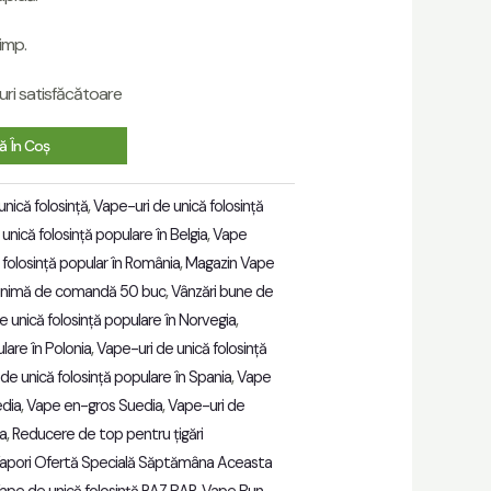
timp.
ri satisfăcătoare
 În Coș
nică folosință
,
Vape-uri de unică folosință
unică folosință populare în Belgia
,
Vape
folosință popular în România
,
Magazin Vape
inimă de comandă 50 buc
,
Vânzări bune de
e unică folosință populare în Norvegia
,
lare în Polonia
,
Vape-uri de unică folosință
de unică folosință populare în Spania
,
Vape
edia
,
Vape en-gros Suedia
,
Vape-uri de
ia
,
Reducere de top pentru țigări
apori Ofertă Specială Săptămâna Aceasta