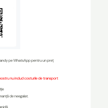
Mandy pe WhatsApp pentru un preț
 nostru nu includ costurile de transport
ție
ormanță de neegalat.
apidă.