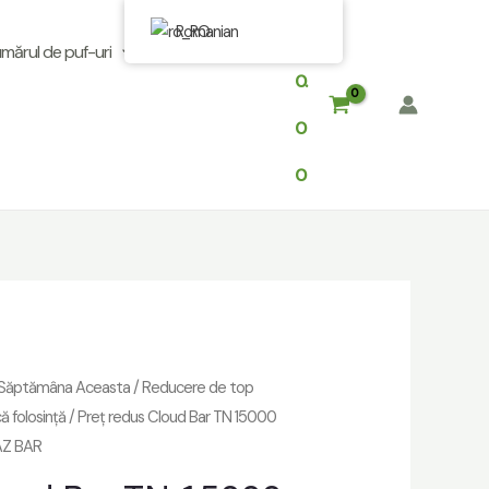
Romanian
$
ărul de puf-uri
0.
0
0
ă Săptămâna Aceasta
/
Reducere de top
ă folosință
/ Preț redus Cloud Bar TN 15000
RAZ BAR