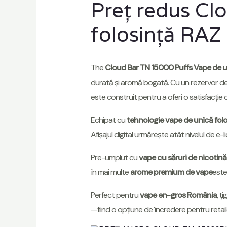
Preț redus Cl
folosință RA
The
Cloud Bar TN 15000 Puffs Vape de u
durată și aromă bogată. Cu un rezervor de 
este construit pentru a oferi o satisfacție
Echipat cu
tehnologie vape de unică folo
Afișajul digital urmărește atât nivelul de e-lic
Pre-umplut cu
vape cu săruri de nicotină
în mai multe
arome premium de vape
este 
Perfect pentru
vape en-gros România
, ț
—fiind o opțiune de încredere pentru retail