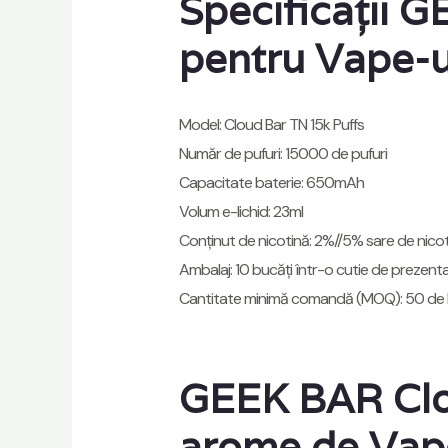
Specificații 
pentru Vape-u
Model: Cloud Bar TN 15k Puffs
Număr de pufuri: 15000 de pufuri
Capacitate baterie: 650mAh
Volum e-lichid: 23ml
Conținut de nicotină: 2%//5% sare de nico
Ambalaj: 10 bucăți într-o cutie de prezent
Cantitate minimă comandă (MOQ): 50 de 
GEEK BAR Clou
arome de Vape