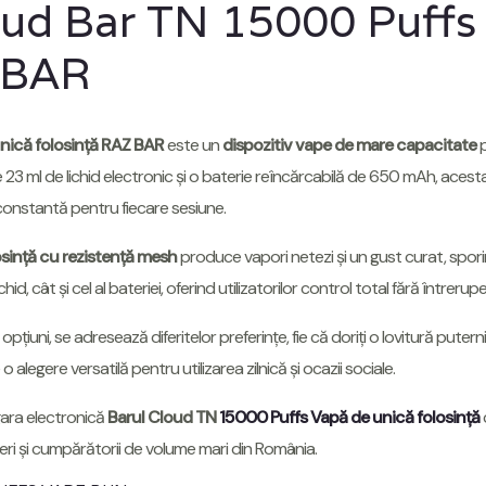
oud Bar TN 15000 Puffs
Z BAR
nică folosință RAZ BAR
este un
dispozitiv vape de mare capacitate
p
23 ml de lichid electronic și o baterie reîncărcabilă de 650 mAh, acest
 constantă pentru fiecare sesiune.
sință cu rezistență mesh
produce vapori netezi și un gust curat, sporind
hid, cât și cel al bateriei, oferind utilizatorilor control total fără întreruper
opțiuni, se adresează diferitelor preferințe, fie că doriți o lovitură putern
o alegere versatilă pentru utilizarea zilnică și ocazii sociale.
igara electronică
Barul Cloud TN
15000 Puffs Vapă de unică folosință
eri și cumpărătorii de volume mari din România.