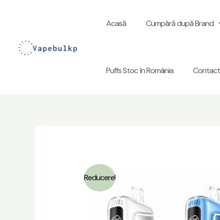
Treceți
la
Acasă
Cumpără după Brand
conținut
Puffs Stoc în România
Contact
Reducere!