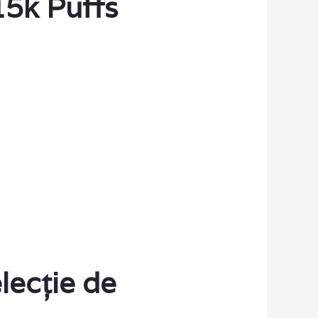
15k Puffs
ecție de