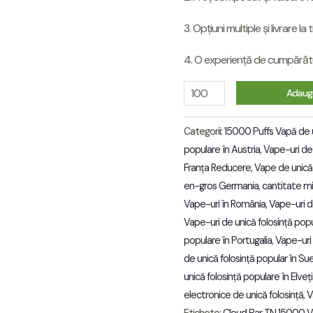
3. Opțiuni multiple și livrare la 
4. O experiență de cumpărătu
Discount
Adaugă
Price
Cloud
Categorii:
15000 Puffs Vapă de u
populare în Austria
,
Vape-uri de 
Bar
Franța Reducere
,
Vape de unică 
TN
en-gros Germania
,
cantitate m
15000
Vape-uri în România
,
Vape-uri d
Puffs
Vape-uri de unică folosință popu
Disposable
populare în Portugalia
,
Vape-uri 
Vape
de unică folosință popular în Su
RAZ
unică folosință populare în Elveț
BAR
electronice de unică folosință
,
V