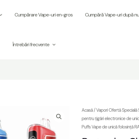
Cumpărare Vape-uri en-gros
Cumpără Vape-uri după num
Întrebări frecvente
Acasă
/
Vapori Ofertă Special
pentru țigări electronice de unic
Puffs Vape de unică folosință 