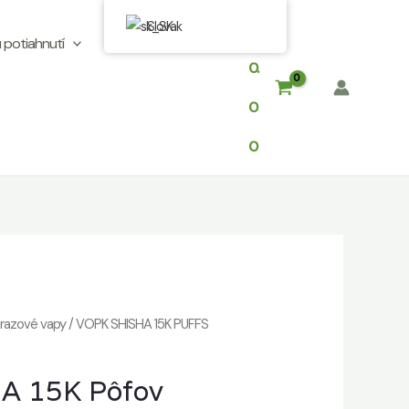
Slovak
$
 potiahnutí
0.
0
0
orazové vapy
/ VOPK SHISHA 15K PUFFS
A 15K Pôfov