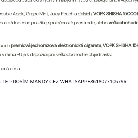
uble Apple, Grape Mint, Juicy Peach a ďalších,
VOPK SHISHA 15000 
 na každodenné použitie, spoločenské prostredie, alebo
veľkoobchodn
úcich
prémiová jednorazová elektronická cigareta
,
VOPK SHISHA 15k
 v rámci EÚ je k dispozícii pre veľkoobchodné objednávky.
JTE PROSÍM MANDY CEZ WHATSAPP
+8618077105796