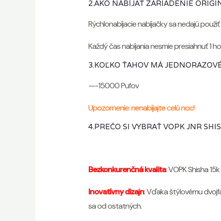
2.AKO NABÍJAŤ ZARIADENIE ORIGI
Rýchlonabíjacie nabíjačky sa nedajú použi
Každý čas nabíjania nesmie presiahnuť 1 ho
3.KOĽKO ŤAHOV MÁ JEDNORAZOVÉ 
—-15000 Pufov
Upozornenie: nenabíjajte celú noc!
4.PREČO SI VYBRAŤ VOPK JNR SHI
Bezkonkurenčná kvalita
: VOPK Shisha 15k
Inovatívny dizajn
: Vďaka štýlovému dvojf
sa od ostatných.