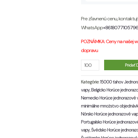
Pre zľavnenú cenu, kontaktu
WhatsApp
+861807710579
POZNÁMKA: Ceny na našej we
dopravu
Množstvo
Pridať 
Kategórie:
15000 ťahov Jednor
vapy
,
Belgicko Horúce jednoraz
Nemecko Horúce jednorazové 
minimálne množstvo objednáv
Nórsko Horúce jednorazové va
Portugalsko Horúce jednorazov
vapy
,
Švédsko Horúce jednoraz