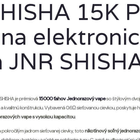
HISHA 15K P
lna elektroni
a JNR SHISH
 SHISHA je prémiová
15000 ťahov Jednorazový vape
so štýlovým dvoj
 kvalitnú konštrukciu. Vybavená 0.6Ω sieťovanou cievkou, poskytuje hus
orazových vape s vysokou kapacitou
.
a pokročilým jadrom sieťovanej cievky, toto
nikotínový soľný jednoraz
íjacou batériou a rýchlym nabíjaním typu C, zaisťuje dlhotrvajúci v