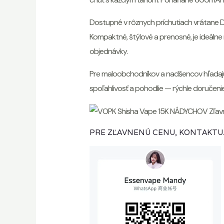
Dostupné v rôznych príchutiach vrátane Do
Kompaktné, štýlové a prenosné, je ideálne
objednávky.
Pre maloobchodníkov a nadšencov hľadaj
spoľahlivosť a pohodlie — rýchle doručenie
PRE ZĽAVNENÚ CENU, KONTAKTU