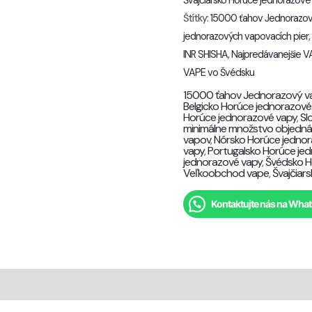
Švajčiarsko Horúce jednorazové
Štítky:
15000 ťahov Jednorazo
jednorazových vapovacích pier
INR SHISHA
,
Najpredávanejšie V
VAPE vo Švédsku
15000 ťahov Jednorazový v
Belgicko Horúce jednorazové
Horúce jednorazové vapy
,
Sl
minimálne množstvo objedn
vapov
,
Nórsko Horúce jedno
vapy
,
Portugalsko Horúce je
jednorazové vapy
,
Švédsko H
Veľkoobchod vape
,
Švajčiar
Kontaktujte nás na Wha
e (1)