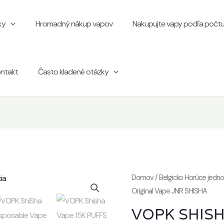
ky
Hromadný nákup vapov
Nakupujte vapy podľa počtu
ntakt
Často kladené otázky
Domov
/
Belgicko Horúce jedn
Original Vape JNR SHISHA
VOPK SHISH