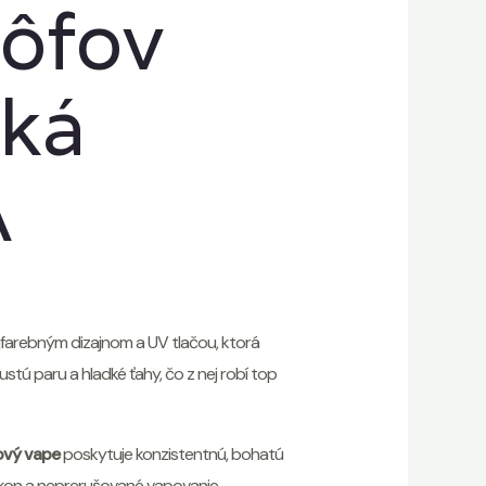
ôfov
cká
A
farebným dizajnom a UV tlačou, ktorá
tú paru a hladké ťahy, čo z nej robí top
ový vape
poskytuje konzistentnú, bohatú
ýkon a neprerušované vapovanie.