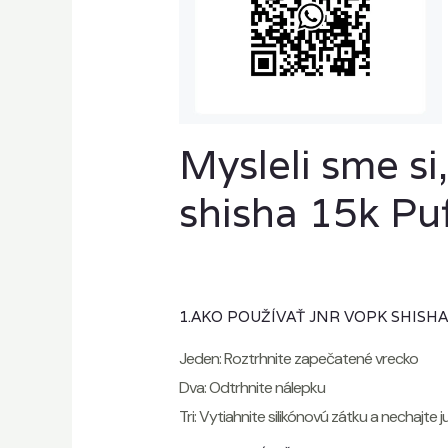
Mysleli sme s
shisha 15k Pu
1.AKO POUŽÍVAŤ JNR VOPK SHISHA
Jeden: Roztrhnite zapečatené vrecko
Dva: Odtrhnite nálepku
Tri: Vytiahnite silikónovú zátku a nechajt