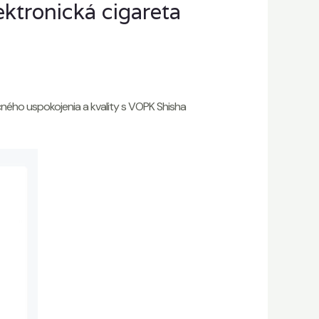
ektronická cigareta
ého uspokojenia a kvality s VOPK Shisha