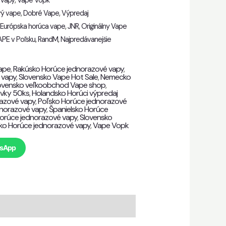
 vapy
,
Vape Vopk
vý vape
,
Dobré Vape
,
Výpredaj
,
Európska horúca vape
,
JNR
,
Originálny Vape
APE v Poľsku
,
RandM
,
Najpredávanejšie
ape
,
Rakúsko Horúce jednorazové vapy
,
 vapy
,
Slovensko Vape Hot Sale
,
Nemecko
ovensko veľkoobchod Vape shop
,
ávky 50ks
,
Holandsko Horúci výpredaj
razové vapy
,
Poľsko Horúce jednorazové
dnorazové vapy
,
Španielsko Horúce
orúce jednorazové vapy
,
Slovensko
sko Horúce jednorazové vapy
,
Vape Vopk
tsApp