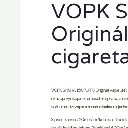
VOPK S
Originá
cigaret
VOPK SHISHA 15K PUFFS Original Vape JNR
ukazuje vynikajúce remeselné spracovanie a
voľbu medzi
vape s mesh cievkou
a
jedn
S priestrannou 20ml nádržkou na e-liquid 
chuť s každým ťahom. Poháňané 600mAh dob