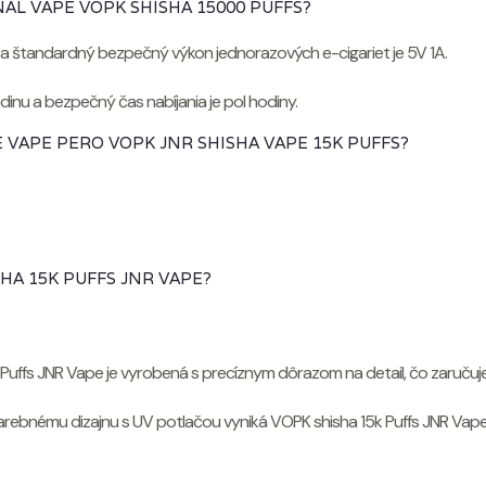
NAL VAPE VOPK SHISHA 15000 PUFFS?
ť a štandardný bezpečný výkon jednorazových e-cigariet je 5V 1A.
dinu a bezpečný čas nabíjania je pol hodiny.
VAPE PERO VOPK JNR SHISHA VAPE 15K PUFFS?
SHA 15K PUFFS JNR VAPE?
 Puffs JNR Vape je vyrobená s precíznym dôrazom na detail, čo zaručuj
arebnému dizajnu s UV potlačou vyniká VOPK shisha 15k Puffs JNR Vape 