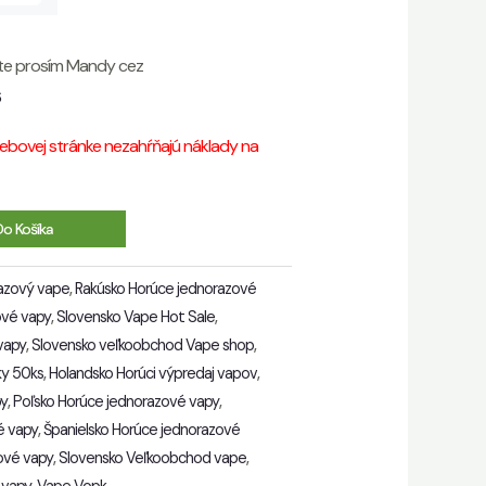
jte prosím Mandy cez
6
bovej stránke nezahŕňajú náklady na
Do Košíka
azový vape
,
Rakúsko Horúce jednorazové
ové vapy
,
Slovensko Vape Hot Sale
,
vapy
,
Slovensko veľkoobchod Vape shop
,
ky 50ks
,
Holandsko Horúci výpredaj vapov
,
py
,
Poľsko Horúce jednorazové vapy
,
é vapy
,
Španielsko Horúce jednorazové
ové vapy
,
Slovensko Veľkoobchod vape
,