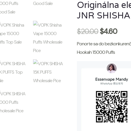
Originálna el
JNR SHISHA
$
20.00
$
4.60
Ponorte sa do bezkonkurenčn
Hookah 15000 Puffs