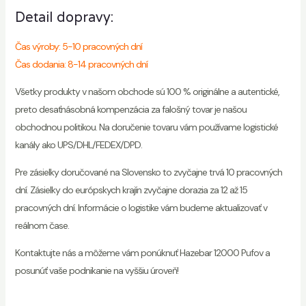
Detail dopravy:
Čas výroby: 5-10 pracovných dní
Čas dodania: 8-14 pracovných dní
Všetky produkty v našom obchode sú 100 % originálne a autentické,
preto desaťnásobná kompenzácia za falošný tovar je našou
obchodnou politikou. Na doručenie tovaru vám používame logistické
kanály ako UPS/DHL/FEDEX/DPD.
Pre zásielky doručované na Slovensko to zvyčajne trvá 10 pracovných
dní. Zásielky do európskych krajín zvyčajne dorazia za 12 až 15
pracovných dní. Informácie o logistike vám budeme aktualizovať v
reálnom čase.
Kontaktujte nás a môžeme vám ponúknuť Hazebar 12000 Pufov a
posunúť vaše podnikanie na vyššiu úroveň!