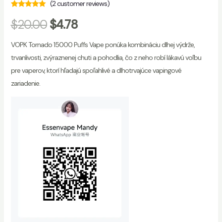
(
2
customer reviews)
Rated
2
5.00
out
$
20.00
$
4.78
of 5 based on
customer
ratings
VOPK Tornado 15000 Puffs Vape ponúka kombináciu dlhej výdrže,
trvanlivosti, zvýraznenej chuti a pohodlia, čo z neho robí lákavú voľbu
pre vaperov, ktorí hľadajú spoľahlivé a dlhotrvajúce vapingové
zariadenie.