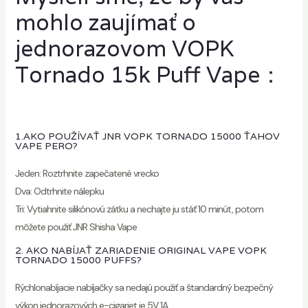
mohlo zaujímať o
jednorazovom VOPK
Tornado 15k Puff Vape：
1.AKO POUŽÍVAŤ JNR VOPK TORNADO 15000 ŤAHOV
VAPE PERO?
Jeden: Roztrhnite zapečatené vrecko
Dva: Odtrhnite nálepku
Tri: Vytiahnite silikónovú zátku a nechajte ju stáť 10 minút, potom
môžete použiť JNR Shisha Vape
2. AKO NABÍJAŤ ZARIADENIE ORIGINAL VAPE VOPK
TORNADO 15000 PUFFS?
Rýchlonabíjacie nabíjačky sa nedajú použiť a štandardný bezpečný
výkon jednorazových e-cigariet je 5V 1A.