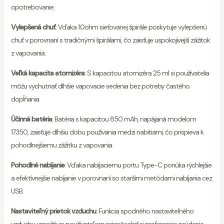
opotrebovanie.
Vylepšená chuť
: Vďaka 1.0ohm sieťovanej špirále poskytuje vylepšenú
chuť v porovnaní s tradičnými špirálami, čo zaisťuje uspokojivejší zážitok
z vapovania.
Veľká kapacita atomizéra
: S kapacitou atomizéra 25 ml si používatelia
môžu vychutnať dlhšie vapovacie sedenia bez potreby častého
dopĺňania.
Účinná batéria
: Batéria s kapacitou 850 mAh, napájaná modelom
17350, zaisťuje dlhšiu dobu používania medzi nabitiami, čo prispieva k
pohodlnejšiemu zážitku z vapovania.
Pohodlné nabíjanie
: Vďaka nabíjaciemu portu Type-C ponúka rýchlejšie
a efektívnejšie nabíjanie v porovnaní so staršími metódami nabíjania cez
USB.
Nastaviteľný prietok vzduchu
: Funkcia spodného nastaviteľného
vzduchu umožňuje používateľom prispôsobiť si preferencie prúdenia