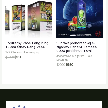
Populárny Vape Bang King
Súprava jednorazovej e-
15000 ťahov Bang Vape
cigarety RandM Tornado
9000 potiahnutí 18ml
15000 ťahov Jednorazový vape
Jednorazová e-cigareta 9000
$
30.00
$
5.91
potiahnutí
$
20.00
$
5.60