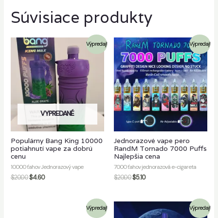
Súvisiace produkty
Výpredaj!
Výpredaj!
VYPREDANÉ
Populárny Bang King 10000
Jednorazové vape pero
potiahnutí vape za dobrú
RandM Tornado 7000 Puffs
cenu
Najlepšia cena
10000 ťahov Jednorazový vape
7000 ťahov jednorazová e-cigareta
$
20.00
$
4.60
$
20.00
$
5.10
Výpredaj!
Výpredaj!