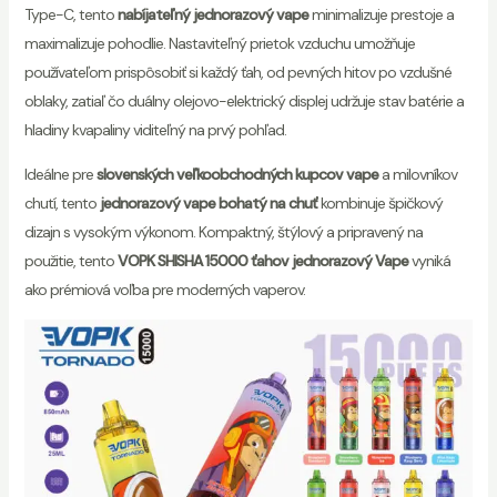
Type-C, tento
nabíjateľný jednorazový vape
minimalizuje prestoje a
maximalizuje pohodlie. Nastaviteľný prietok vzduchu umožňuje
používateľom prispôsobiť si každý ťah, od pevných hitov po vzdušné
oblaky, zatiaľ čo duálny olejovo-elektrický displej udržuje stav batérie a
hladiny kvapaliny viditeľný na prvý pohľad.
Ideálne pre
slovenských veľkoobchodných kupcov vape
a milovníkov
chutí, tento
jednorazový vape bohatý na chuť
kombinuje špičkový
dizajn s vysokým výkonom. Kompaktný, štýlový a pripravený na
použitie, tento
VOPK SHISHA 15000 ťahov jednorazový Vape
vyniká
ako prémiová voľba pre moderných vaperov.