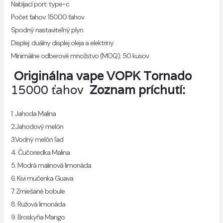
Nabíjací port: type-c
Počet ťahov: 15000 ťahov
Spodný nastaviteľný plyn
Displej: duálny displej oleja a elektriny
Minimálne odberové množstvo (MOQ): 50 kusov
Originálna vape VOPK Tornado
15000 ťahov
Zoznam príchutí:
1. Jahoda Malina
2.Jahodový melón
3.Vodný melón ľad
4. Čučoriedka Malina
5. Modrá malinová limonáda
6. Kivi mučenka Guava
7. Zmiešané bobule
8. Ružová limonáda
9. Broskyňa Mango