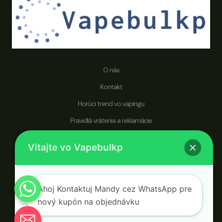
O nás
Kontakt
Horúci trend vo vapingu
Pravidlá vrátenia a reklamácie
vapebulkp.com sa špecializuje na jednorazové vape perá a je
Vitajte vo Vapebulkp
zameraný na uspokojenie celosvetového publika, ktoré hľadá
veľkoobchodníka uprednostňujúceho zdravší životný štýl a vylepšenú
cestu vapovania.
Ahoj Kontaktuj Mandy cez WhatsApp pre
nový kupón na objednávku