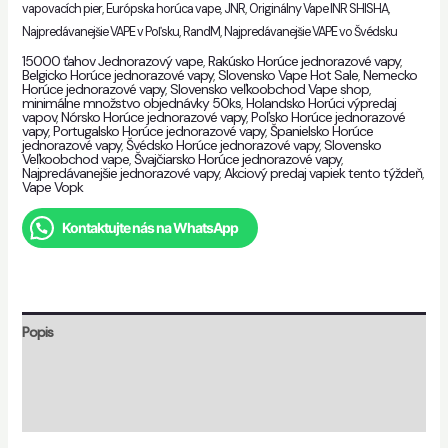
vapovacích pier
,
Európska horúca vape
,
JNR
,
Originálny Vape INR SHISHA
,
Najpredávanejšie VAPE v Poľsku
,
RandM
,
Najpredávanejšie VAPE vo Švédsku
15000 ťahov Jednorazový vape
,
Rakúsko Horúce jednorazové vapy
,
Belgicko Horúce jednorazové vapy
,
Slovensko Vape Hot Sale
,
Nemecko
Horúce jednorazové vapy
,
Slovensko veľkoobchod Vape shop
,
minimálne množstvo objednávky 50ks
,
Holandsko Horúci výpredaj
vapov
,
Nórsko Horúce jednorazové vapy
,
Poľsko Horúce jednorazové
vapy
,
Portugalsko Horúce jednorazové vapy
,
Španielsko Horúce
jednorazové vapy
,
Švédsko Horúce jednorazové vapy
,
Slovensko
Veľkoobchod vape
,
Švajčiarsko Horúce jednorazové vapy
,
Najpredávanejšie jednorazové vapy
,
Akciový predaj vapiek tento týždeň
,
Vape Vopk
Kontaktujte nás na WhatsApp
Popis
Dodatočné informácie
Recenzie (1)