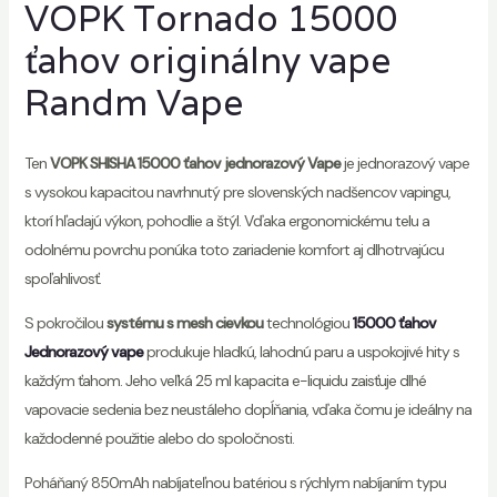
VOPK Tornado 15000
ťahov originálny vape
Randm Vape
Ten
VOPK SHISHA 15000 ťahov jednorazový Vape
je jednorazový vape
s vysokou kapacitou navrhnutý pre slovenských nadšencov vapingu,
ktorí hľadajú výkon, pohodlie a štýl. Vďaka ergonomickému telu a
odolnému povrchu ponúka toto zariadenie komfort aj dlhotrvajúcu
spoľahlivosť.
S pokročilou
systému s mesh cievkou
technológiou
15000 ťahov
Jednorazový vape
produkuje hladkú, lahodnú paru a uspokojivé hity s
každým ťahom. Jeho veľká 25 ml kapacita e-liquidu zaisťuje dlhé
vapovacie sedenia bez neustáleho dopĺňania, vďaka čomu je ideálny na
každodenné použitie alebo do spoločnosti.
Poháňaný 850mAh nabíjateľnou batériou s rýchlym nabíjaním typu