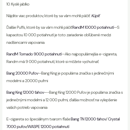
10. Kyslé jablko
Nájdite viac produktov, ktoré by sa vám mohli páčiť:
Kúpiť
Ďalšie Puffs, ktoré by sa vám mohli páčiť:
RandM 10000 potiahnutí
—S
kapacitou 10 000 potiahnutí je toto zariadenie obľúbené medzi
nadšencami vapovania.
RandM Tornado 9000 potiahnutí
—Ako najpopulárnejšia e-cigareta,
Randm má 9 000 potiahnutí, ktoré si môžete vychutnať.
Bang 20000 Pufov
—Bang King je populárna značka s jedinečnými
modelmi a 20000 pufmi
Bang King 12000 ťahov
—-Bang King 12000 Pufov je populárna značka s
jedinečnými modelmi a 12 000 pufmi, ďalšia možnosť na vylepšenie
vašich potrieb vapovania
E-cigareta so špeciálnym tvarom fľaše:
Bang TN 12000 ťahov
/
Crystal
7000 pufov
/
WASPE 12000 potiahnutí