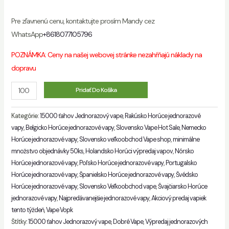
Pre zľavnenú cenu, kontaktujte prosím Mandy cez
WhatsApp
+8618077105796
POZNÁMKA: Ceny na našej webovej stránke nezahŕňajú náklady na
dopravu
Množstvo
Pridať Do Košíka
Kategórie:
15000 ťahov Jednorazový vape
,
Rakúsko Horúce jednorazové
vapy
,
Belgicko Horúce jednorazové vapy
,
Slovensko Vape Hot Sale
,
Nemecko
Horúce jednorazové vapy
,
Slovensko veľkoobchod Vape shop
,
minimálne
množstvo objednávky 50ks
,
Holandsko Horúci výpredaj vapov
,
Nórsko
Horúce jednorazové vapy
,
Poľsko Horúce jednorazové vapy
,
Portugalsko
Horúce jednorazové vapy
,
Španielsko Horúce jednorazové vapy
,
Švédsko
Horúce jednorazové vapy
,
Slovensko Veľkoobchod vape
,
Švajčiarsko Horúce
jednorazové vapy
,
Najpredávanejšie jednorazové vapy
,
Akciový predaj vapiek
tento týždeň
,
Vape Vopk
Štítky:
15000 ťahov Jednorazový vape
,
Dobré Vape
,
Výpredaj jednorazových