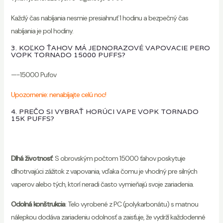
Každý čas nabíjania nesmie presiahnuť 1 hodinu a bezpečný čas
nabíjania je pol hodiny.
3. KOĽKO ŤAHOV MÁ JEDNORAZOVÉ VAPOVACIE PERO
VOPK TORNADO 15000 PUFFS?
—-15000 Pufov
Upozornenie: nenabíjajte celú noc!
4. PREČO SI VYBRAŤ HORÚCI VAPE VOPK TORNADO
15K PUFFS?
Dlhá životnosť
: S obrovským počtom 15000 ťahov poskytuje
dlhotrvajúci zážitok z vapovania, vďaka čomu je vhodný pre silných
vaperov alebo tých, ktorí neradi často vymieňajú svoje zariadenia.
Odolná konštrukcia
: Telo vyrobené z PC (polykarbonátu) s matnou
nálepkou dodáva zariadeniu odolnosť a zaisťuje, že vydrží každodenné