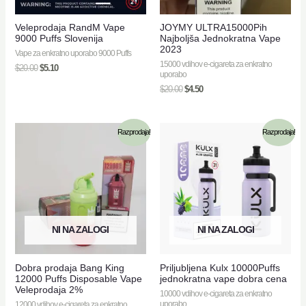
Veleprodaja RandM Vape
JOYMY ULTRA15000Pih
9000 Puffs Slovenija
Najboljša Jednokratna Vape
2023
Vape za enkratno uporabo 9000 Puffs
15000 vdihov e-cigareta za enkratno
$
20.00
$
5.10
uporabo
$
20.00
$
4.50
Razprodaja!
Razprodaja!
NI NA ZALOGI
NI NA ZALOGI
Dobra prodaja Bang King
Priljubljena Kulx 10000Puffs
12000 Puffs Disposable Vape
jednokratna vape dobra cena
Veleprodaja 2%
10000 vdihov e-cigareta za enkratno
uporabo
12000 vdihov e-cigareta za enkratno