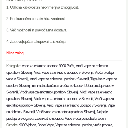
1. Odlična kakovost in neprimerljiva zmogljivost.
2. Konkurenčna cena in hitra vrednost.
3. Več možnosti in pravočasna dostava.
4. Zadovoljujoča nakupovalna izkušnja.
Ni na zalogi
Kategorije:
Vape za enkratno uporabo 9000 Puffs
,
Vroči vape za enkratno
uporabo v Sloveniji
,
Vroči vape za enkratno uporabo v Sloveniji
,
Vroča prodaja
vape v Sloveniji
,
Vroči vape za enkratno uporabo v Sloveniji
,
Trgovina z vape na
debelo v Sloveniji
,
minimalna količina naročila 50 kosov
,
Dobra prodaja vape v
Sloveniji
,
Vroči vape za enkratno uporabo v Sloveniji
,
Vroči vape za enkratno
uporabo v Sloveniji
,
Vroči vape za enkratno uporabo v Sloveniji
,
Vroči vape za
enkratno uporabo v Sloveniji
,
Vroči vape za enkratno uporabo v Sloveniji
,
Vape
na debelo v Sloveniji
,
Vroči vape za enkratno uporabo v Sloveniji
,
Najbolje
prodajana e-cigareta za enkratno uporabo
,
Vape vroča ponudba ta teden
Oznake:
9000Vpihov
,
Dober Vape
,
Vape za enkratno uporabo, vroča prodaja
,