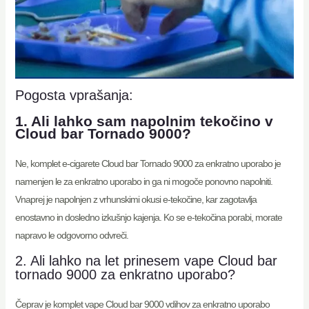
Pogosta vprašanja:
1. Ali lahko sam napolnim tekočino v
Cloud bar Tornado 9000?
Ne, komplet e-cigarete Cloud bar Tornado 9000 za enkratno uporabo je
namenjen le za enkratno uporabo in ga ni mogoče ponovno napolniti.
Vnaprej je napolnjen z vrhunskimi okusi e-tekočine, kar zagotavlja
enostavno in dosledno izkušnjo kajenja. Ko se e-tekočina porabi, morate
napravo le odgovorno odvreči.
2. Ali lahko na let prinesem vape Cloud bar
tornado 9000 za enkratno uporabo?
Čeprav je komplet vape Cloud bar 9000 vdihov za enkratno uporabo