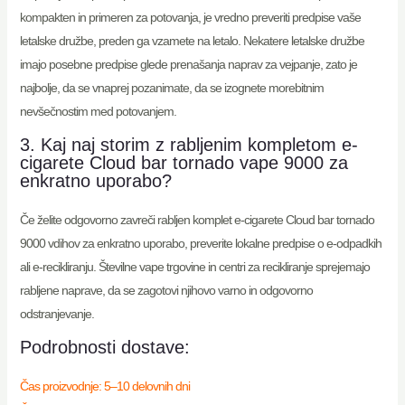
kompakten in primeren za potovanja, je vredno preveriti predpise vaše
letalske družbe, preden ga vzamete na letalo. Nekatere letalske družbe
imajo posebne predpise glede prenašanja naprav za vejpanje, zato je
najbolje, da se vnaprej pozanimate, da se izognete morebitnim
nevšečnostim med potovanjem.
3. Kaj naj storim z rabljenim kompletom e-
cigarete Cloud bar tornado vape 9000 za
enkratno uporabo?
Če želite odgovorno zavreči rabljen komplet e-cigarete Cloud bar tornado
9000 vdihov za enkratno uporabo, preverite lokalne predpise o e-odpadkih
ali e-recikliranju. Številne vape trgovine in centri za recikliranje sprejemajo
rabljene naprave, da se zagotovi njihovo varno in odgovorno
odstranjevanje.
Podrobnosti dostave:
Čas proizvodnje: 5–10 delovnih dni