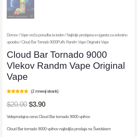
Domov
/
Vape vroča ponudba ta teden
/
Najbolje prodajana e-cigareta za enkratno
uporabo
/ Cloud Bar Tornado 9000Puffs Randm Vape Originalni Vape
Cloud Bar Tornado 9000
Vlekov Randm Vape Original
Vape
(
2
mnenji strank)
Ocenjeno z
2
5.00
od 5 na
$
20.00
$
3.90
podlagi ocene
strank
Veleprodajna cena Cloud Bar tornado 9000 vpihov
Cloud Bar tornado 9000 vpihov najboljša prodaja na Švedskem