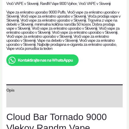
Vroči VAPE v Sloveniji
,
RandM Vape 9000 Vpihov
,
Vroči VAPE v Sloveniji
Vape za enkratno uporabo 9000 Puffs
,
Vroči vape za enkratno uporabo v
Sloveniji
,
Vroči vape za enkratno uporabo v Sloveniji
,
Vroča prodaja vape v
Sloveniji
,
Vroči vape za enkratno uporabo v Sloveniji
,
Trgovina z vape na
debelo v Sloveniji
,
minimalna količina naročila 50 kosov
,
Dobra prodaja
vape v Sloveniji
,
Vroči vape za enkratno uporabo v Sloveniji
,
Vroči vape za
enkratno uporabo v Sloveniji
,
Vroči vape za enkratno uporabo v Sloveniji
,
Vroči vape za enkratno uporabo v Sloveniji
,
Vroči vape za enkratno
uporabo v Sloveniji
,
Vape na debelo v Sloveniji
,
Vroči vape za enkratno
uporabo v Sloveniji
,
Najbolje prodajana e-cigareta za enkratno uporabo
,
Vape vroča ponudba ta teden
Kontaktirajte nas na WhatsAppu
Opis
Mnenja (2)
Cloud Bar Tornado 9000
Vlekov Randm Vape