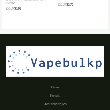
uporabo
$
20.00
$
3.70
$
20.00
$
3.86
O nas
Kontakt
Vroči trend vejpov