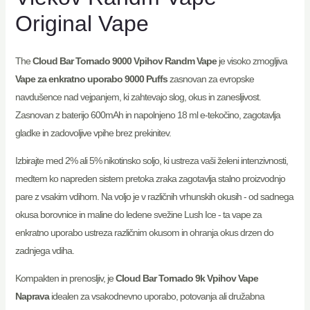
Original Vape
The
Cloud Bar Tornado 9000 Vpihov Randm Vape
je visoko zmogljiva
Vape za enkratno uporabo 9000 Puffs
zasnovan za evropske
navdušence nad vejpanjem, ki zahtevajo slog, okus in zanesljivost.
Zasnovan z baterijo 600mAh in napolnjeno 18 ml e-tekočino, zagotavlja
gladke in zadovoljive vpihe brez prekinitev.
Izbirajte med 2% ali 5% nikotinsko soljo, ki ustreza vaši želeni intenzivnosti,
medtem ko napreden sistem pretoka zraka zagotavlja stalno proizvodnjo
pare z vsakim vdihom. Na voljo je v različnih vrhunskih okusih - od sadnega
okusa borovnice in maline do ledene svežine Lush Ice - ta vape za
enkratno uporabo ustreza različnim okusom in ohranja okus drzen do
zadnjega vdiha.
Kompakten in prenosljiv, je
Cloud Bar Tornado 9k Vpihov Vape
Naprava
idealen za vsakodnevno uporabo, potovanja ali družabna