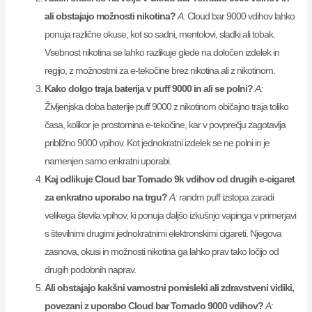
ali obstajajo možnosti nikotina?
A:
Cloud bar 9000 vdihov lahko
ponuja različne okuse, kot so sadni, mentolovi, sladki ali tobak.
Vsebnost nikotina se lahko razlikuje glede na določen izdelek in
regijo, z možnostmi za e-tekočine brez nikotina ali z nikotinom.
Kako dolgo traja baterija v puff 9000 in ali se polni?
A:
Življenjska doba baterije puff 9000 z nikotinom običajno traja toliko
časa, kolikor je prostornina e-tekočine, kar v povprečju zagotavlja
približno 9000 vpihov. Kot jednokratni izdelek se ne polni in je
namenjen samo enkratni uporabi.
Kaj odlikuje Cloud bar Tornado 9k vdihov od drugih e-cigaret
za enkratno uporabo na trgu?
A:
randm puff izstopa zaradi
velikega števila vpihov, ki ponuja daljšo izkušnjo vapinga v primerjavi
s številnimi drugimi jednokratnimi elektronskimi cigareti. Njegova
zasnova, okusi in možnosti nikotina ga lahko prav tako ločijo od
drugih podobnih naprav.
Ali obstajajo kakšni varnostni pomisleki ali zdravstveni vidiki,
povezani z uporabo Cloud bar Tornado 9000 vdihov?
A: