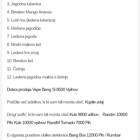
3. Jagodna lubenica
4. Breskev Mango Ananas
5. Lush Ice (ledena lubenica)
6. Mešano jagodičje
7. Ledena jagoda
8. Modri malinov led
9. Ledeni črni zmaj
10. Breskov led
11. Češnja
12. Ledena jagodna malina s češnjo
Dobra prodaja Vape Bang SI 8500 Vpihov
Poiščite več izdelkov, ki bi vam bili morda všeč:
Kupite zdaj
Drugi 'puffs', ki bi vam bili morda všeč:
Kulx 8800 vdihov
、
Randm 10000
Pih
/
Kulx 10000 vpihov
/
RandM Tornado 7000 Pih
E-cigareta posebne oblike steklenice:
Bang Box 12000 Pih
/
Rumbar