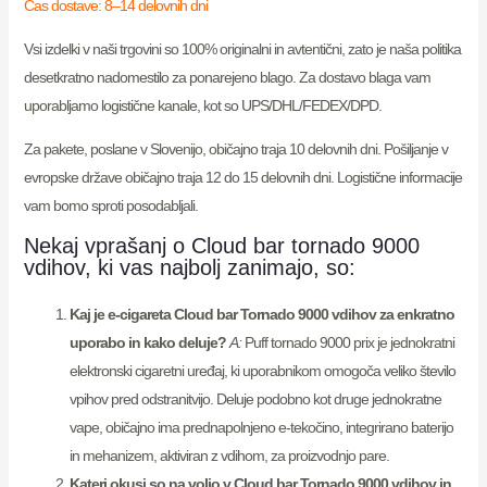
Čas dostave: 8–14 delovnih dni
Vsi izdelki v naši trgovini so 100% originalni in avtentični, zato je naša politika
desetkratno nadomestilo za ponarejeno blago. Za dostavo blaga vam
uporabljamo logistične kanale, kot so UPS/DHL/FEDEX/DPD.
Za pakete, poslane v Slovenijo, običajno traja 10 delovnih dni. Pošiljanje v
evropske države običajno traja 12 do 15 delovnih dni. Logistične informacije
vam bomo sproti posodabljali.
Nekaj vprašanj o Cloud bar tornado 9000
vdihov, ki vas najbolj zanimajo, so:
Kaj je e-cigareta Cloud bar Tornado 9000 vdihov za enkratno
uporabo in kako deluje?
A:
Puff tornado 9000 prix je jednokratni
elektronski cigaretni uređaj, ki uporabnikom omogoča veliko število
vpihov pred odstranitvijo. Deluje podobno kot druge jednokratne
vape, običajno ima prednapolnjeno e-tekočino, integrirano baterijo
in mehanizem, aktiviran z vdihom, za proizvodnjo pare.
Kateri okusi so na voljo v Cloud bar Tornado 9000 vdihov in