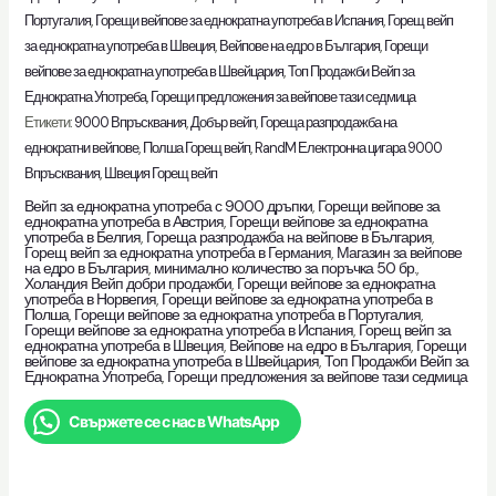
Португалия
,
Горещи вейпове за еднократна употреба в Испания
,
Горещ вейп
за еднократна употреба в Швеция
,
Вейпове на едро в България
,
Горещи
вейпове за еднократна употреба в Швейцария
,
Топ Продажби Вейп за
Еднократна Употреба
,
Горещи предложения за вейпове тази седмица
Етикети:
9000 Впръсквания
,
Добър вейп
,
Гореща разпродажба на
еднократни вейпове
,
Полша Горещ вейп
,
RandM Електронна цигара 9000
Впръсквания
,
Швеция Горещ вейп
Вейп за еднократна употреба с 9000 дръпки
,
Горещи вейпове за
еднократна употреба в Австрия
,
Горещи вейпове за еднократна
употреба в Белгия
,
Гореща разпродажба на вейпове в България
,
Горещ вейп за еднократна употреба в Германия
,
Магазин за вейпове
на едро в България
,
минимално количество за поръчка 50 бр.
,
Холандия Вейп добри продажби
,
Горещи вейпове за еднократна
употреба в Норвегия
,
Горещи вейпове за еднократна употреба в
Полша
,
Горещи вейпове за еднократна употреба в Португалия
,
Горещи вейпове за еднократна употреба в Испания
,
Горещ вейп за
еднократна употреба в Швеция
,
Вейпове на едро в България
,
Горещи
вейпове за еднократна употреба в Швейцария
,
Топ Продажби Вейп за
Еднократна Употреба
,
Горещи предложения за вейпове тази седмица
Свържете се с нас в WhatsApp