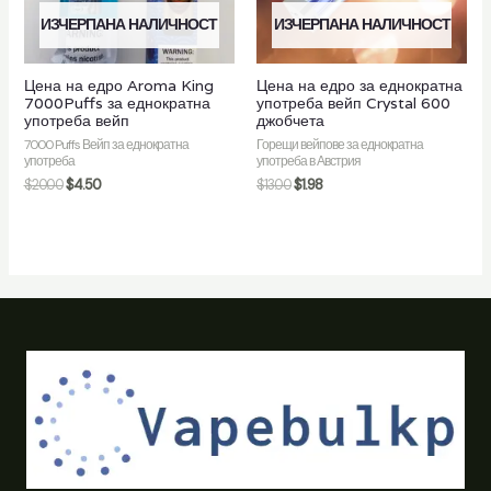
ИЗЧЕРПАНА НАЛИЧНОСТ
ИЗЧЕРПАНА НАЛИЧНОСТ
Цена на едро Aroma King
Цена на едро за еднократна
7000Puffs за еднократна
употреба вейп Crystal 600
употреба вейп
джобчета
7000 Puffs Вейп за еднократна
Горещи вейпове за еднократна
употреба
употреба в Австрия
$
20.00
$
4.50
$
13.00
$
1.98