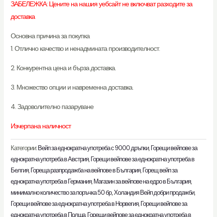
ЗАБЕЛЕЖКА: Цените на нашия уебсайт не включват разходите за
доставка
Основна причина за покупка
1. Отлично качество и ненадмината производителност.
2. Конкурентна цена и бърза доставка.
3. Множество опции и навременна доставка.
4. Задоволително пазаруване
Изчерпана наличност
Категории:
Вейп за еднократна употреба с 9000 дръпки
,
Горещи вейпове за
еднократна употреба в Австрия
,
Горещи вейпове за еднократна употреба в
Белгия
,
Гореща разпродажба на вейпове в България
,
Горещ вейп за
еднократна употреба в Германия
,
Магазин за вейпове на едро в България
,
минимално количество за поръчка 50 бр.
,
Холандия Вейп добри продажби
,
Горещи вейпове за еднократна употреба в Норвегия
,
Горещи вейпове за
еднократна употреба в Полша
,
Горещи вейпове за еднократна употреба в