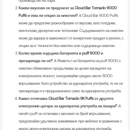
производство на пара.
Какви вкусове се предлагат за Cloud Bar Tornado 9000
Puffs и има ли опции за никотин?
A:
Cloud Bar 9000 Puffs
може да предложи разнообразие от вкусове, като плодови,
ментолови, десертни или тютюневи. Съдържанието на никотин
може да варира в зависимост от конкретния продукт и регион, с
опции за е-течности без никотин или съдържащи никотин.
Колко време издържа батерията в puff 9000 и
презарежда ли се?
A:
Животът на батерията на puff 9000 с
никотин обикновено продължава за целия капацитет на
електронната течност, осигурявайки средно около 9000
впръсквания. Като устройство за еднократна употреба, то не се
презарежда и е предназначено само за еднократна употреба.
Какво отличава Cloud Bar Tornado 9K Puffs от другите
електронни цигари за еднократна употреба на пазара?
A:
randm puff се отличава с високия си брой впръсквания,
предлагайки удължено изживяване при вейпинг в сравнение с
много други електронни цигари за еднократна употреба.