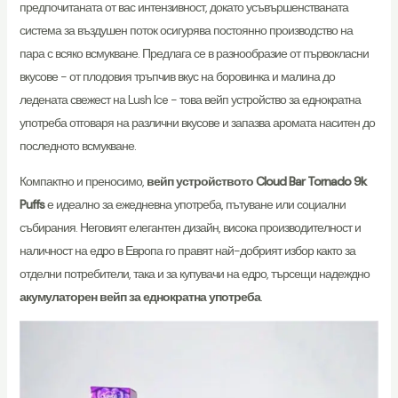
предпочитаната от вас интензивност, докато усъвършенстваната
система за въздушен поток осигурява постоянно производство на
пара с всяко всмукване. Предлага се в разнообразие от първокласни
вкусове - от плодовия тръпчив вкус на боровинка и малина до
ледената свежест на Lush Ice - това вейп устройство за еднократна
употреба отговаря на различни вкусове и запазва аромата наситен до
последното всмукване.
Компактно и преносимо,
вейп устройството Cloud Bar Tornado 9k
Puffs
е идеално за ежедневна употреба, пътуване или социални
събирания. Неговият елегантен дизайн, висока производителност и
наличност на едро в Европа го правят най-добрият избор както за
отделни потребители, така и за купувачи на едро, търсещи надеждно
акумулаторен вейп за еднократна употреба
.