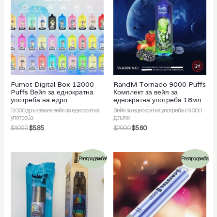
Fumot Digital Box 12000
RandM Tornado 9000 Puffs
Puffs Вейп за еднократна
Комплект за вейп за
употреба на едро
еднократна употреба 18мл
12000 дръпвания вейп за еднократна
Вейп за еднократна употреба с 9000
употреба
дръпки
$
30.00
$
5.85
$
20.00
$
5.60
Разпродажба!
Разпродажба!