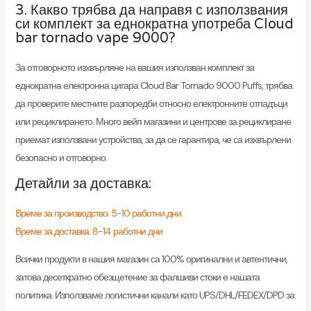
3. Какво трябва да направя с използвания
си комплект за еднократна употреба Cloud
bar tornado vape 9000?
За отговорното изхвърляне на вашия използван комплект за
еднократна електронна цигара Cloud Bar Tornado 9000 Puffs, трябва
да проверите местните разпоредби относно електронните отпадъци
или рециклирането. Много вейп магазини и центрове за рециклиране
приемат използвани устройства, за да се гарантира, че са изхвърлени
безопасно и отговорно.
Детайли за доставка:
Време за производство: 5-10 работни дни
Време за доставка: 8-14 работни дни
Всички продукти в нашия магазин са 100% оригинални и автентични,
затова десеткратно обезщетение за фалшиви стоки е нашата
политика. Използваме логистични канали като UPS/DHL/FEDEX/DPD за