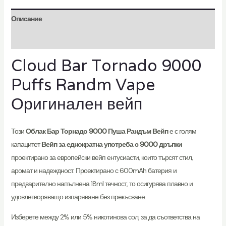
Описание
Отзиви (2)
Cloud Bar Tornado 9000
Puffs Randm Vape
Оригинален вейп
Този
Облак Бар Торнадо 9000 Пуша Рандъм Вейп
е с голям
капацитет
Вейп за еднократна употреба с 9000 дръпки
проектирано за европейски вейп ентусиасти, които търсят стил,
аромат и надеждност. Проектирано с 600mAh батерия и
предварително напълнена 18ml течност, то осигурява плавно и
удовлетворяващо изпаряване без прекъсване.
Изберете между 2% или 5% никотинова сол, за да съответства на