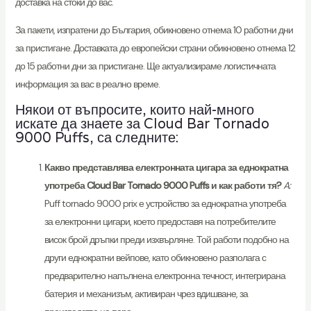
доставка на стоки до вас.
За пакети, изпратени до България, обикновено отнема 10 работни дни
за пристигане. Доставката до европейски страни обикновено отнема 12
до 15 работни дни за пристигане. Ще актуализираме логистичната
информация за вас в реално време.
Някои от въпросите, които най-много
искате да знаете за Cloud Bar Tornado
9000 Puffs, са следните:
Какво представлява електронната цигара за еднократна
употреба Cloud Bar Tornado 9000 Puffs и как работи тя?
A:
Puff tornado 9000 prix е устройство за еднократна употреба
за електронни цигари, което предоставя на потребителите
висок брой дръпки преди изхвърляне. Той работи подобно на
други еднократни вейпове, като обикновено разполага с
предварително напълнена електронна течност, интегрирана
батерия и механизъм, активиран чрез вдишване, за