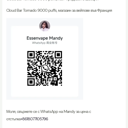
Cloud Bar Tornado 9000 puffs, магазин за вейпове във Франция
Моля, свържете се с WhatsApp на Mandy за цена с
отстъпка
+8618077105796