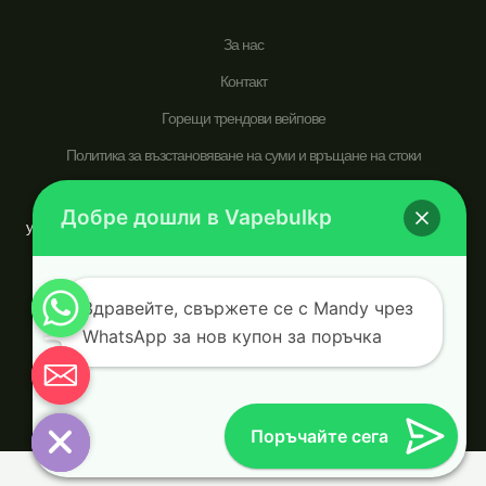
За нас
Контакт
Горещи трендови вейпове
Политика за възстановяване на суми и връщане на стоки
vapebulkp.com е специализиран в вейп писалки за еднократна
Добре дошли в Vapebulkp
употреба, посветен на обслужването на световна аудитория, търсеща
търговец на едро, който приоритизира по-здравословния начин на
живот и по-доброто вейпинг изживяване.
Здравейте, свържете се с Mandy чрез
WhatsApp за нов купон за поръчка
© 2026 vapebulkp.com. Powered by vapebulkp.com.
Chaty
Hide
Поръчайте сега