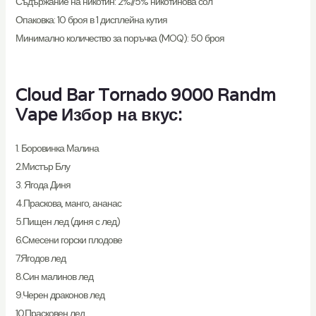
Съдържание на никотин: 2%//5% никотинова сол
Опаковка: 10 броя в 1 дисплейна кутия
Минимално количество за поръчка (MOQ): 50 броя
Cloud Bar Tornado 9000 Randm
Vape Избор на вкус:
1. Боровинка Малина
2.Мистър Блу
3. Ягода Диня
4.Праскова, манго, ананас
5.Пищен лед (диня с лед)
6.Смесени горски плодове
7.Ягодов лед
8.Син малинов лед
9.Черен драконов лед
10.Прасковен лед