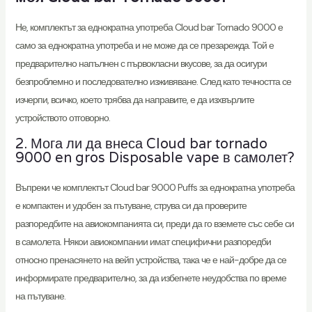
Не, комплектът за еднократна употреба Cloud bar Tornado 9000 е
само за еднократна употреба и не може да се презарежда. Той е
предварително напълнен с първокласни вкусове, за да осигури
безпроблемно и последователно изживяване. След като течността се
изчерпи, всичко, което трябва да направите, е да изхвърлите
устройството отговорно.
2. Мога ли да внеса Cloud bar tornado
9000 en gros Disposable vape в самолет?
Въпреки че комплектът Cloud bar 9000 Puffs за еднократна употреба
е компактен и удобен за пътуване, струва си да проверите
разпоредбите на авиокомпанията си, преди да го вземете със себе си
в самолета. Някои авиокомпании имат специфични разпоредби
относно пренасянето на вейп устройства, така че е най-добре да се
информирате предварително, за да избегнете неудобства по време
на пътуване.