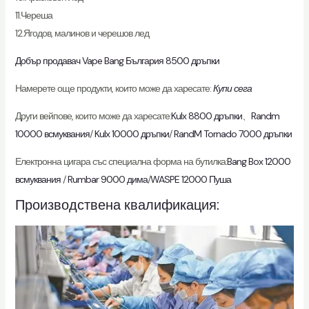
11.Череша
12.Ягодов, малинов и черешов лед
Добър продавач Vape Bang България 8500 дръпки
Намерете още продукти, които може да харесате:
Купи сега
Други вейпове, които може да харесате:
Kulx 8800 дръпки
、
Randm
10000 всмуквания
/
Kulx 10000 дръпки
/
RandM Tornado 7000 дръпки
Електронна цигара със специална форма на бутилка:
Bang Box 12000
всмуквания
/
Rumbar 9000 дима
/
WASPE 12000 Пуша
Производствена квалификация: