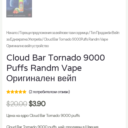
ючване
Начало
/
Горещи предложения за вейпове тази седмица
/
Топ Продажби Вейп
за Еднократна Употреба
/ Cloud Bar Tornado 9000Puffs Randm Vape
Оригинално вейп устройство
о
Cloud Bar Tornado 9000
Puffs Randm Vape
Оригинален вейп
(
2
потребителски отзиви)
Оценено на
2
$
20.00
$
3.90
5.00
от 5 на
базата на
потребителски
оценки
Цена на едро Cloud Bar Tornado 9000 puffs
Cloud Bar Tornado 9000 puffs, най-продаван в Швеция