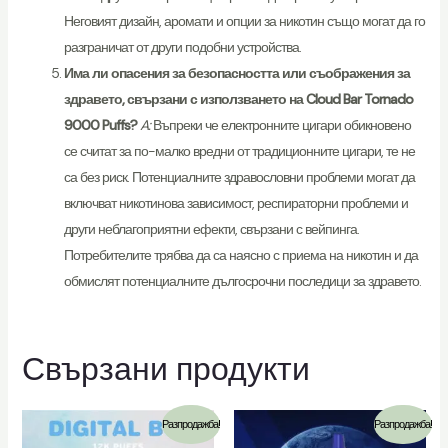
Неговият дизайн, аромати и опции за никотин също могат да го
разграничат от други подобни устройства.
Има ли опасения за безопасността или съображения за
здравето, свързани с използването на Cloud Bar Tornado
9000 Puffs?
A:
Въпреки че електронните цигари обикновено
се считат за по-малко вредни от традиционните цигари, те не
са без риск. Потенциалните здравословни проблеми могат да
включват никотинова зависимост, респираторни проблеми и
други неблагоприятни ефекти, свързани с вейпинга.
Потребителите трябва да са наясно с приема на никотин и да
обмислят потенциалните дългосрочни последици за здравето.
Свързани продукти
Разпродажба!
Разпродажба!