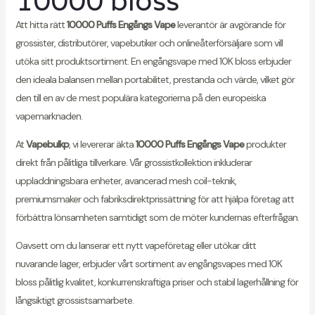
10000 bloss
Att hitta rätt
10000 Puffs Engångs Vape
leverantör är avgörande för
grossister, distributörer, vapebutiker och onlineåterförsäljare som vill
utöka sitt produktsortiment. En engångsvape med 10K bloss erbjuder
den ideala balansen mellan portabilitet, prestanda och värde, vilket gör
den till en av de mest populära kategorierna på den europeiska
vapemarknaden.
At
Vapebulkp
, vi levererar äkta
10000 Puffs Engångs Vape
produkter
direkt från pålitliga tillverkare. Vår grossistkollektion inkluderar
uppladdningsbara enheter, avancerad mesh coil-teknik,
premiumsmaker och fabriksdirektprissättning för att hjälpa företag att
förbättra lönsamheten samtidigt som de möter kundernas efterfrågan.
Oavsett om du lanserar ett nytt vapeföretag eller utökar ditt
nuvarande lager, erbjuder vårt sortiment av engångsvapes med 10K
bloss pålitlig kvalitet, konkurrenskraftiga priser och stabil lagerhållning för
långsiktigt grossistsamarbete.