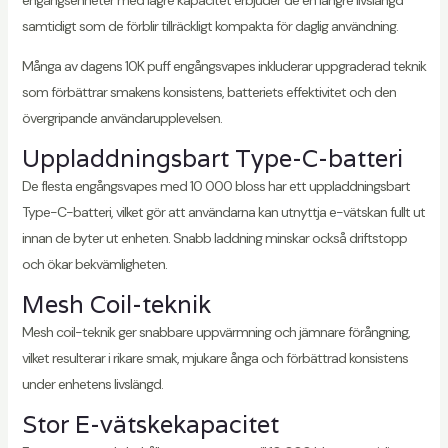
engångsenheter med lägre kapacitet erbjuder de en längre livslängd
samtidigt som de förblir tillräckligt kompakta för daglig användning.
Många av dagens 10K puff engångsvapes inkluderar uppgraderad teknik
som förbättrar smakens konsistens, batteriets effektivitet och den
övergripande användarupplevelsen.
Uppladdningsbart Type-C-batteri
De flesta engångsvapes med 10 000 bloss har ett uppladdningsbart
Type-C-batteri, vilket gör att användarna kan utnyttja e-vätskan fullt ut
innan de byter ut enheten. Snabb laddning minskar också driftstopp
och ökar bekvämligheten.
Mesh Coil-teknik
Mesh coil-teknik ger snabbare uppvärmning och jämnare förångning,
vilket resulterar i rikare smak, mjukare ånga och förbättrad konsistens
under enhetens livslängd.
Stor E-vätskekapacitet