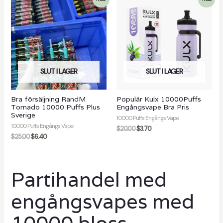
SLUT I LAGER
SLUT I LAGER
Bra försäljning RandM
Populär Kulx 10000Puffs
Tornado 10000 Puffs Plus
Engångsvape Bra Pris
Sverige
10000 Puffs Engångs Vape
10000 Puffs Engångs Vape
$
20.00
$
3.70
$
25.00
$
6.40
Partihandel med
engångsvapes med