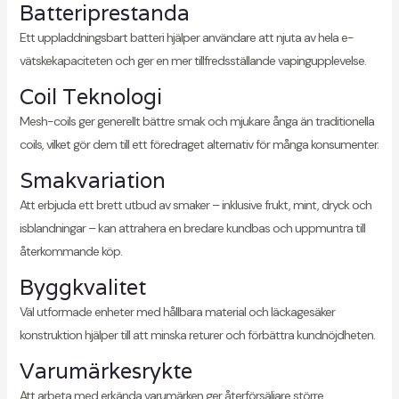
Batteriprestanda
Ett uppladdningsbart batteri hjälper användare att njuta av hela e-
vätskekapaciteten och ger en mer tillfredsställande vapingupplevelse.
Coil Teknologi
Mesh-coils ger generellt bättre smak och mjukare ånga än traditionella
coils, vilket gör dem till ett föredraget alternativ för många konsumenter.
Smakvariation
Att erbjuda ett brett utbud av smaker – inklusive frukt, mint, dryck och
isblandningar – kan attrahera en bredare kundbas och uppmuntra till
återkommande köp.
Byggkvalitet
Väl utformade enheter med hållbara material och läckagesäker
konstruktion hjälper till att minska returer och förbättra kundnöjdheten.
Varumärkesrykte
Att arbeta med erkända varumärken ger återförsäljare större