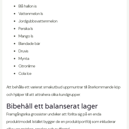
Blå hallon is
Vattenmelon Is
Jordgubbsvattenmelon
Persika Is
Mango Is
Blandade bär
Druvis
Mynta
Citronlime
Cola Ice
Att behålla ett varierat smakutbud uppmuntrar till återkommande köp
och hjälper till att attrahera olika kundgrupper.
Bibehåll ett balanserat lager
Framgångsrika grossister undviker att förlita sig på en enda
produktmodell. Istället bygger de en produktportfölj som inkluderar
olika varumärken, smaker och puffantal.