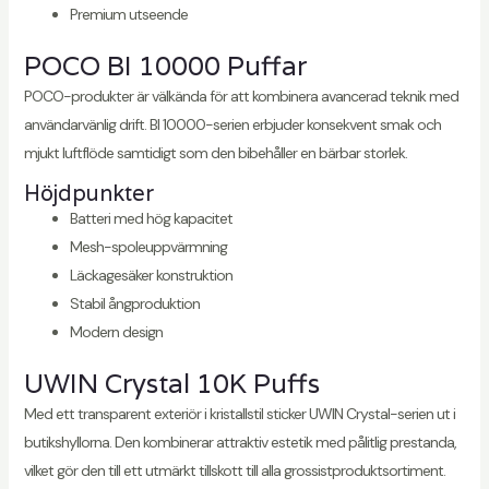
Premium utseende
POCO BI 10000 Puffar
POCO-produkter är välkända för att kombinera avancerad teknik med
användarvänlig drift. BI 10000-serien erbjuder konsekvent smak och
mjukt luftflöde samtidigt som den bibehåller en bärbar storlek.
Höjdpunkter
Batteri med hög kapacitet
Mesh-spoleuppvärmning
Läckagesäker konstruktion
Stabil ångproduktion
Modern design
UWIN Crystal 10K Puffs
Med ett transparent exteriör i kristallstil sticker UWIN Crystal-serien ut i
butikshyllorna. Den kombinerar attraktiv estetik med pålitlig prestanda,
vilket gör den till ett utmärkt tillskott till alla grossistproduktsortiment.