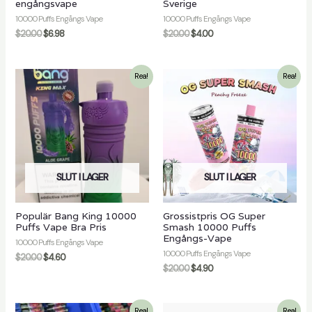
engångsvape
Sverige
10000 Puffs Engångs Vape
10000 Puffs Engångs Vape
$
20.00
$
6.98
$
20.00
$
4.00
Rea!
Rea!
SLUT I LAGER
SLUT I LAGER
Populär Bang King 10000
Grossistpris OG Super
Puffs Vape Bra Pris
Smash 10000 Puffs
Engångs-Vape
10000 Puffs Engångs Vape
10000 Puffs Engångs Vape
$
20.00
$
4.60
$
20.00
$
4.90
Rea!
Rea!