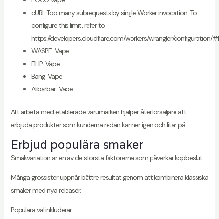
cURL Too many subrequests by single Worker invocation. To
configure this limit, refer to
https://developers.cloudflare.com/workers/wrangler/configuration/#l
WASPE Vape
FIHP Vape
Bang Vape
Alibarbar Vape
Att arbeta med etablerade varumärken hjälper återförsäljare att
erbjuda produkter som kunderna redan känner igen och litar på.
Erbjud populära smaker
Smakvariation är en av de största faktorerna som påverkar köpbeslut.
Många grossister uppnår bättre resultat genom att kombinera klassiska
smaker med nya releaser.
Populära val inkluderar: