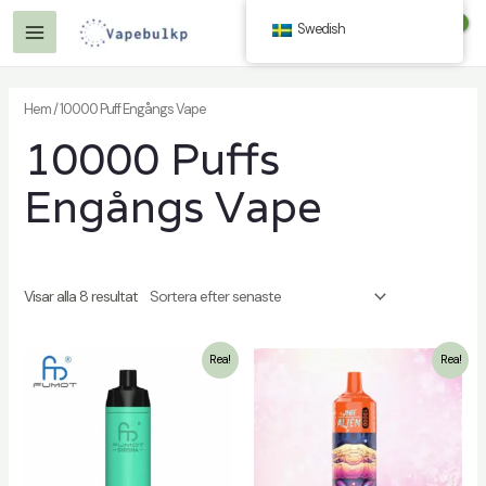
Hoppa
Swedish
$
0.00
till
Huvudmeny
innehåll
Hem
/ 10000 Puff Engångs Vape
10000 Puffs
ling
Engångs Vape
Visar alla 8 resultat
ling
Rea!
Rea!