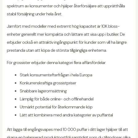
spektrum av konsumenter och hjälper återförsäljare att upprätthålla
stabil försäljning under hela året.
Jämfört med modeller med extremt hög kapacitet är 10K bloss-
enheter generellt mer kompakta och lättare att visa upp i butiker. De
erbjuder också en attraktiv ingångspunkt för kunder som vill ha längre
prestanda utan att köpa de största tillgängliga enheterna.
För grossister erbjuder denna kategori flera affärsfördelar:
Stark konsumentefterfrågan i hela Europa
Konkurrenskraftiga grossistpriser
Snabbare lageromsättning
Lämplig för både online- och offlinehandel
Utmärkt potential för återkommande köp
Lätt att kombinera med andra kategorier av puffantal
Att lägga till engångsvapes med 10 000 puffar i ditt lager hjälper till att
skapa en balanserad produktportfölj samtidigt som du tillgodoser olika