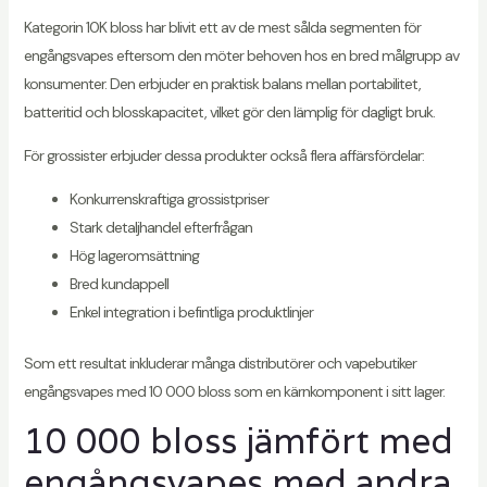
Kategorin 10K bloss har blivit ett av de mest sålda segmenten för
engångsvapes eftersom den möter behoven hos en bred målgrupp av
konsumenter. Den erbjuder en praktisk balans mellan portabilitet,
batteritid och blosskapacitet, vilket gör den lämplig för dagligt bruk.
För grossister erbjuder dessa produkter också flera affärsfördelar:
Konkurrenskraftiga grossistpriser
Stark detaljhandel efterfrågan
Hög lageromsättning
Bred kundappell
Enkel integration i befintliga produktlinjer
Som ett resultat inkluderar många distributörer och vapebutiker
engångsvapes med 10 000 bloss som en kärnkomponent i sitt lager.
10 000 bloss jämfört med
engångsvapes med andra