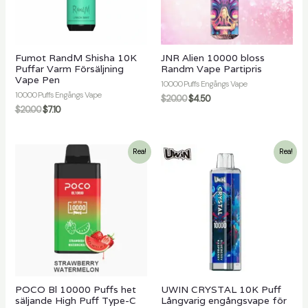
ling
Fumot RandM Shisha 10K
JNR Alien 10000 bloss
Puffar Varm Försäljning
Randm Vape Partipris
Vape Pen
10000 Puffs Engångs Vape
10000 Puffs Engångs Vape
$
20.00
$
4.50
$
20.00
$
7.10
Rea!
Rea!
POCO Bl 10000 Puffs het
UWIN CRYSTAL 10K Puff
säljande High Puff Type-C
Långvarig engångsvape för