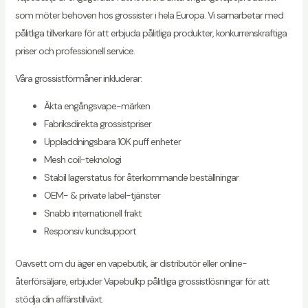
som möter behoven hos grossister i hela Europa. Vi samarbetar med
pålitliga tillverkare för att erbjuda pålitliga produkter, konkurrenskraftiga
priser och professionell service.
Våra grossistförmåner inkluderar:
Äkta engångsvape-märken
Fabriksdirekta grossistpriser
Uppladdningsbara 10K puff enheter
Mesh coil-teknologi
Stabil lagerstatus för återkommande beställningar
OEM- & private label-tjänster
Snabb internationell frakt
Responsiv kundsupport
Oavsett om du äger en vapebutik, är distributör eller online-
återförsäljare, erbjuder Vapebulkp pålitliga grossistlösningar för att
stödja din affärstillväxt.