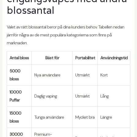
blossantal
Valet av rätt blossantal beror på dina kunders behov. Tabellen nedan
jämför några av de mest populära kategorierna som finns på
marknaden.
Antal bloss
Bäst för
Portabilitet
Användningstid
5000
Nya användare
Utmärkt
Kort
bloss
10000
Daglig vaping
Utmärkt
Lång
Puffar
15000
Tunga användare
Mycket bra
Längre
bloss
30000
Premium-