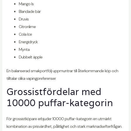
Mango Is
Blandade bär
Druvis
Citronlime
Cola Ice
Energidryck
Mynta
Dubbelt äpple
En balanserad smakportfölj uppmuntrar till återkommande köp och
tilltalar olika vapingpreferenser.
Grossistfördelar med
10000 puffar-kategorin
För grossistköpare erbjuder 10000 puffar-kategorin en utmärkt
kombination av prisvärdhet, pålitlighet och stark marknadsefterfrågan.