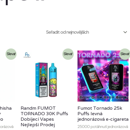
Sleva!
Sleva!
Sleva!
hisha
Randm FUMOT
Fumot Tornado 25k
ý
TORNADO 30K Puffs
Puffs levná
ro
Dobíjecí Vapes
jednorázová e-cigareta
Nejlepší Prodej
norázová
25000 potáhnutí jednorázová