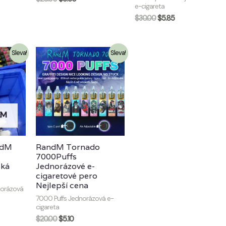
e-cigareta
$
30.00
$
5.85
Sleva!
Sleva!
EM
ndM
RandM Tornado
7000Puffs
ská
Jednorázové e-
cigaretové pero
Nejlepší cena
norázová
7000 Puffs Jednorázová e-
cigareta
$
20.00
$
5.10