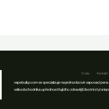
O nás
Kontakt
vapebulkp.com se specializuje na jednorázové vapovací pera 
velkoobchodníka upřednostňujícího zdravější životní styl a lepš