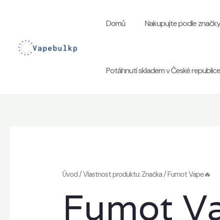
Přeskočit
na
Domů
Nakupujte podle značk
obsah
Potáhnutí skladem v České republic
Úvod
/ Vlastnost produktu: Značka / Fumot Vape🔥
Fumot V