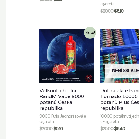
cigareta
$
20.00
$
5.10
Sleva!
NENÍ SKLAD
Velkoobchodní
Dobrá akce Ra
RandM Vape 9000
Tornado 10000
potahů Česká
potahů Plus Če
republika
republika
9000 Puffs Jednorázová e-
10000 potáhnutí jed
cigareta
e-cigareta
$
20.00
$
5.10
$
25.00
$
6.40