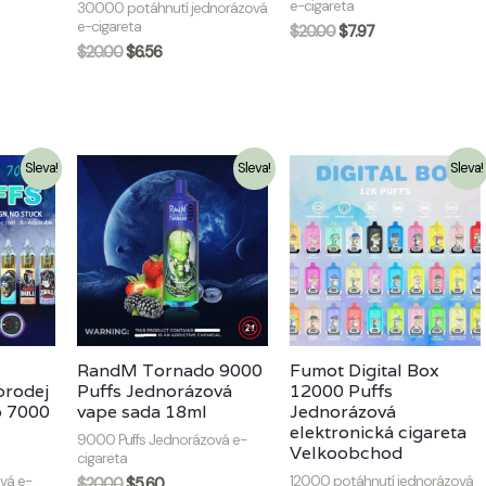
e-cigareta
30000 potáhnutí jednorázová
e-cigareta
$
20.00
$
7.97
$
20.00
$
6.56
Sleva!
Sleva!
Sleva!
RandM Tornado 9000
Fumot Digital Box
prodej
Puffs Jednorázová
12000 Puffs
 7000
vape sada 18ml
Jednorázová
elektronická cigareta
9000 Puffs Jednorázová e-
Velkoobchod
cigareta
vá e-
12000 potáhnutí jednorázová
$
20.00
$
5.60