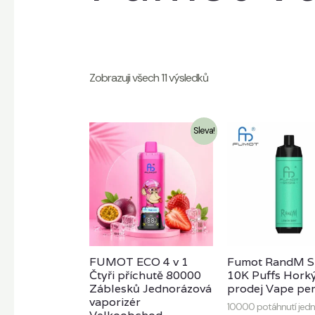
Zobrazuji všech 11 výsledků
Sleva!
FUMOT ECO 4 v 1
Fumot RandM S
Čtyři příchutě 80000
10K Puffs Hork
Záblesků Jednorázová
prodej Vape pe
vaporizér
10000 potáhnutí jed