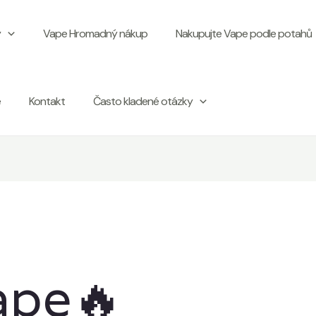
y
Vape Hromadný nákup
Nakupujte Vape podle potahů
e
Kontakt
Často kladené otázky
ape🔥