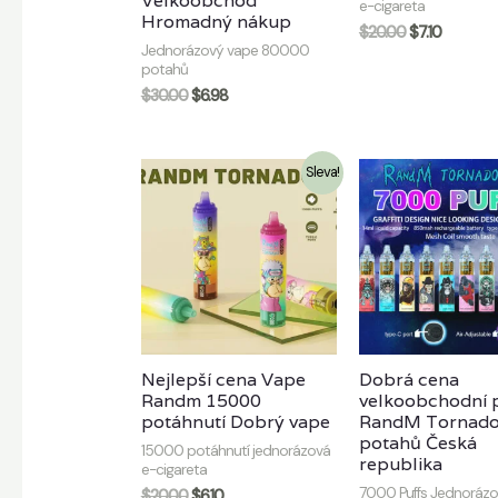
Velkoobchod
e-cigareta
Hromadný nákup
$
20.00
$
7.10
Jednorázový vape 80000
potahů
$
30.00
$
6.98
Sleva!
Nejlepší cena Vape
Dobrá cena
Randm 15000
velkoobchodní 
potáhnutí Dobrý vape
RandM Tornado
potahů Česká
15000 potáhnutí jednorázová
republika
e-cigareta
7000 Puffs Jednorázo
$
20.00
$
6.10