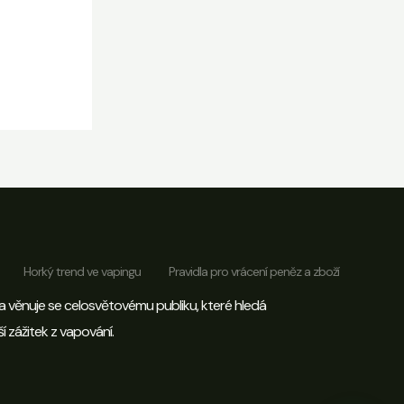
Vítejte na Vapebulkp
Horký trend ve vapingu
Pravidla pro vrácení peněz a zboží
a věnuje se celosvětovému publiku, které hledá
Ahoj, kontaktujte Mandy přes WhatsApp
í zážitek z vapování.
pro kupón na novou objednávku